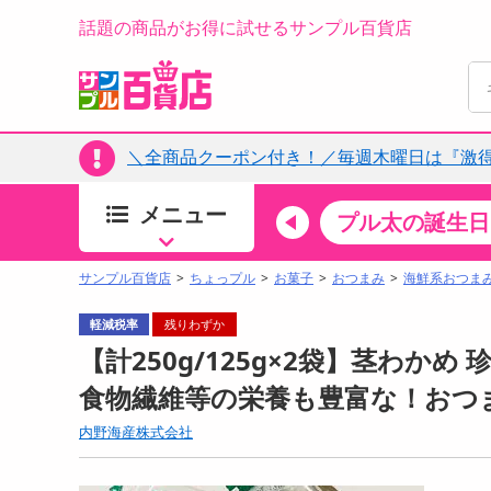
話題の商品がお得に試せるサンプル百貨店
＼全商品クーポン付き！／毎週木曜日は『激
メニュー
ちょっプルカテゴリ
キッチン・日用品
食品
プル太の誕生日
すべ
食品・調味料
サンプル百貨店
ちょっプル
お菓子
おつまみ
海鮮系おつま
生鮮食品
軽減税率
残りわずか
加工食品
【計250g/125g×2袋】茎わか
お菓子
食物繊維等の栄養も豊富な！おつ
アイス・スイーツ
内野海産株式会社
飲料
00分 ～
08月07日08時00分 ～
お酒
ちょっプル
ちょ
0
0
0
0