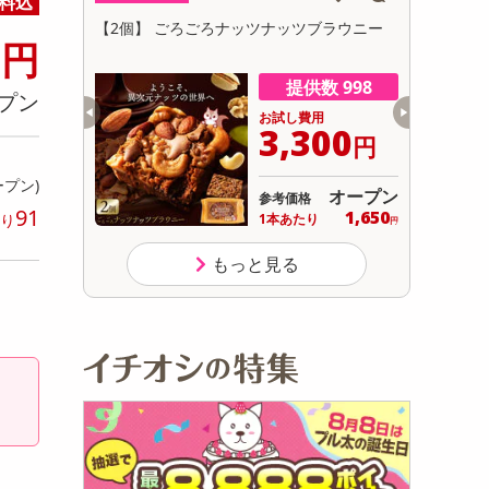
料込
初回トライアル
0
シュ サシェ
【2個】 ごろごろナッツナッツブラウニー
香るAroma
サ
円
9g(5包入
g(5包入)
数 100
提供数 998
プン
用
お試し費用
230
3,300
円
円
ープン)
オープン
オープン
参考価格
91
24
1,650
り
り
1本あたり
.6
円
円
もっと見る