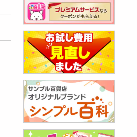
773
円
袋】美味
117
円