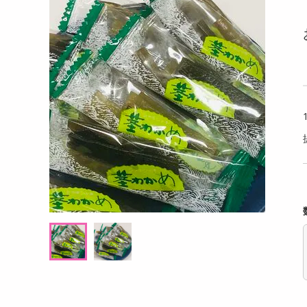
洗剤
 ほうじ茶×カモミール
TULLY'S&TEA 金木犀香るアールグレイ 18g
SKI
キッチン・日用品
茶×ホワイトリリー 9
(10包入)
ットサ
ヘアケア・ボディケア
提供数 134
提供数 102
ビューティーケア
試し費用
お試し費用
,966
3,498
円
円
健康・ダイエット・サプリメント
医薬品・医薬部外品
6,912
8,208
考価格
参考価格
円
円
インテリア・家具・収納・寝具
19
17
杯あたり
1杯あたり
.7
.5
円
円
ファッション
家電
ベビー・キッズ・マタニティ
ペット用品
クーポン・資格・学習
掲載予告