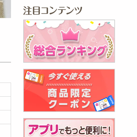
焼きあ
765
円
ースカ