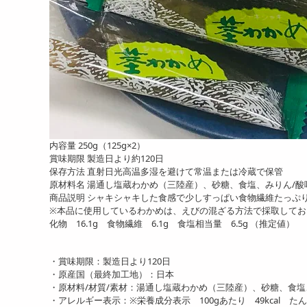
【300g/100g×3袋】無添加
【1kg】大盛りソフトさき
【1
無着色 三陸えび...
いか
いか
2040
5220
円
円
内容量 250g（125g×2）
賞味期限 製造日より約120日
保存方法 直射日光高温多湿を避けて常温または冷蔵で保管
原材料名 湯通し塩蔵わかめ（三陸産）、砂糖、食塩、みりん/
商品説明 シャキシャキした食感で少しすっぱい食物繊維たっぷ
※本品に使用しているわかめは、えびの混ざる方法で採取しております
化物 16.1g 食物繊維 6.1g 食塩相当量 6.5g （推定値）
【80g】食べるしじみ(珍味
【150g】ハニーローストピ
【30
しじみ)
ー
ース
890
861
円
円
・賞味期限：製造日より120日
・原産国（最終加工地）：日本
・原材料/材質/素材：湯通し塩蔵わかめ（三陸産）、砂糖、食
・アレルギー表示：※栄養成分表示 100gあたり 49kcal たんぱ