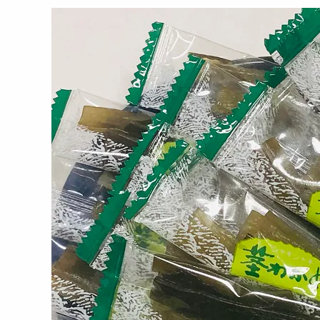
【2種計180g】九州の味 辛
【140g】お徳用ごま物語
【計
子明太焼あご(80g...
(黒)
用ご
1610
902
円
円
【1kg】板わさ胡麻サンド
【100g×2袋】かねふく か
【1
業務用
らし高菜（明太入り）
らし
3608
1490
円
円