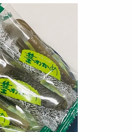
【130g】板わさ胡麻サンド
280g/140g×2袋】お徳
【計260g/130g×2
902
ま物語(黒)
さ胡麻サンド
円
1390
1
円
00g×5袋】かねふく か
【1kg】茎わかめ 梅しそ味
【1kg】茎わかめ 珍
高菜（明太入り）...
珍味
袋入り
2630
4687
4
円
円