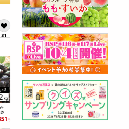
31
じみ
2袋
351
円