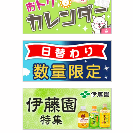
袋】板わ
288
円
味 ピロ
687
円