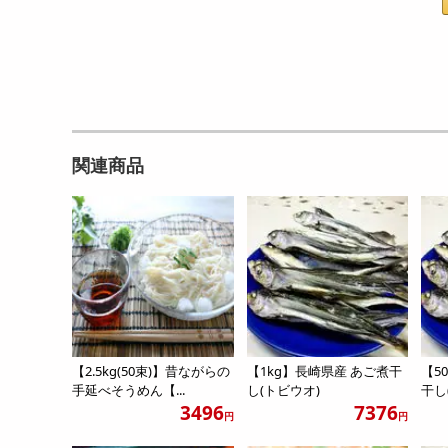
関連商品
【2.5kg(50束)】昔ながらの
【1kg】長崎県産 あご煮干
【5
手延べそうめん【...
し(トビウオ)
干し
3496
7376
円
円