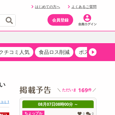
はじめての方へ
よくあるご質問
会員登録
クチコミ人気
食品ロス削減
ポストにお届け
イベント
・サプリメント
品
・収納・寝具
マタニティ
ケア
イベント最新情報（RSPほか）
その他 食品
製菓・製パン材料
飲料ギフト
生活雑貨
メンズ
AV機器
クーポン
その他 お菓子・スイーツ
その他 飲料
スポーツ・アウトドア用品
ベビー・キッズ
その他 家電
ぱい
商品限定クーポン
169
＼
／
ただいま
件
介護用品
レッグウェア
その他 キッチン・日用品
その他 ファッション
サンプリング
コミ 1
 ～
08月07日08時00分 ～
0
抽選サンプル
ちょっプル
ちょっプ
0
0
0
0