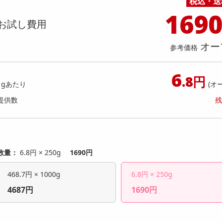
税込・送
料理の素
ナッツ・ドライフルーツ
栄養ドリンク・エナジードリンク
チューハイ・カクテル
洗剤ギフト
ヘルスケア・衛生用品
健康グッズ
インテリア雑貨
時計
記録メディア・メモリーカード
マタニティ
169
O VCブーストジェルウォッシュ サシェ
SKIO VCブーストジェルウォッ
乾物・海苔・粉物
ゼリー・プリン
お茶・紅茶（茶葉）
ノンアルコール飲料
その他 洗剤
キッチン雑貨・食器・消耗品
アウトドア・イベント用品・DIY・工具
アクセサリー
その他 ベビー・キッズ・マタニティ
スマートフォン・携帯電話・タブレットアクセ
ンプル 2g (試供品)
ットサンプル 2g (試供品)
お試し費用
店舗
リー
カレー・シチュー
和菓子
コーヒー(豆・インスタント）
ビール・ワイン・お酒ギフト
調理器具・鍋・包丁
その他 インテリア・家具
ファッション雑貨
電池
提供数 260
提供
店舗情報
オー
参考価格
食品ギフト
おつまみ
ココア・チョコレート飲料
その他 アルコール飲料
弁当箱・水筒・弁当グッズ
下着・ルームウェア
電球・蛍光灯・照明
お試し費用
お試し費
2,759
1,
円
6
.8円
1gあたり
(オ
オープン
参考価格
参考価格
18
提供数
残
1個あたり
1個あた
.4
円
数量：
6.8円 × 250g
1690円
468.7円 × 1000g
6.8円 × 250g
4687円
1690円