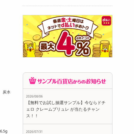
か
87
円
g 炭水
2026/08/06
(いわ
【無料でお試し抽選サンプル】今ならドチ
ェロ クレームブリュレ が当たるチャン
225
円
ス！！
.5g
2026/07/31