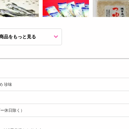
商品をもっと見る
30g】長崎県産 あご煮
【500g】おつまみにあご酒
【170g】風味香る 
(トビウオ)
に 味付焼きあご ピロ...
ご つゆの素
1301
3465
円
円
め 珍味
ダー休日除く）
kg】味付け「焼あご」
【計1kg/500gx2袋】おつま
【150g】ひとくちソ
4755
円
みにあご酒に 味...
ツ