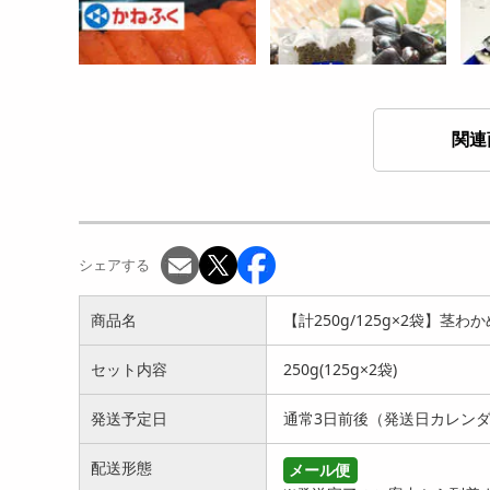
関連
【400g】かねふく からし
【180g】食べるしじみ（珍
【1
明太子
味しじみ）
干し
4560
1350
円
円
シェアする
商品名
【計250g/125g×2袋】茎わか
セット内容
250g(125g×2袋)
発送予定日
通常3日前後（発送日カレン
【1
【200g】味付け「焼あご」
【80g】カリッと美味しい
配送形態
メール便
1283
いわしのお煎餅
円