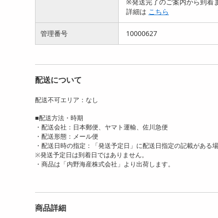
※発送完了のご案内から到着ま
934
詳細は
こちら
円
管理番号
10000627
配送について
配送不可エリア：なし
【計500g/250g×2袋】ひと
【計1kg/250g×4袋】ひとく
【3
■配送方法・時期
くちソースカツ
ちソースカツ
味し
・配送会社：日本郵便、ヤマト運輸、佐川急便
1933
3376
円
円
・配送形態：メール便
・配送日時の指定：「発送予定日」に配送日指定の記載がある
※発送予定日は到着日ではありません。
・商品は「内野海産株式会社」より出荷します。
商品詳細