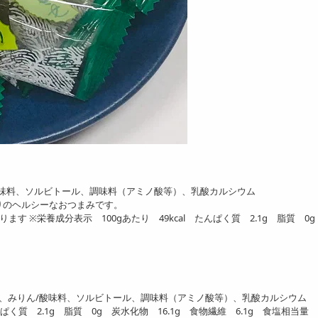
【1kg】くんさきい
kg】大盛り皮付きさき
【1kg】北海道産特選 いか
51
昆布(いかこん)
4768
4854
円
円
酸味料、ソルビトール、調味料（アミノ酸等）、乳酸カルシウム
りのヘルシーなおつまみです。
 ※栄養成分表示 100gあたり 49kcal たんぱく質 2.1g 脂質 0
0g(150g×2)】ハニーロ
【500g】炙りいわし (い
【1kg】炙りいわし 
トピー
わしスティック)
しスティック)
1390
3891
6
円
円
塩、みりん/酸味料、ソルビトール、調味料（アミノ酸等）、乳酸カルシウム
く質 2.1g 脂質 0g 炭水化物 16.1g 食物繊維 6.1g 食塩相当量 6