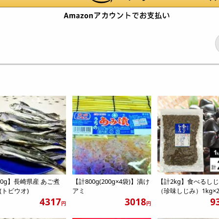
00g】長崎県産 あご煮
【計800g(200g×4袋)】漬け
【計2kg】食べるし
(トビウオ)
アミ
（珍味しじみ）1kg×
4317
3018
9
円
円