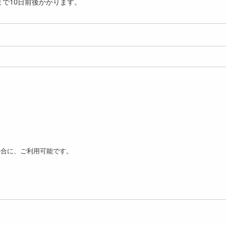
で10日前後かかります。
6444
円
00g】食べるしじみ（珍
【計180g/90g×2袋】美味し
【計400g/200g×2
じみ）
くミネラル補給 ...
しくミネラル補給...
1881
1292
3
円
円
場合に、ご利用可能です。