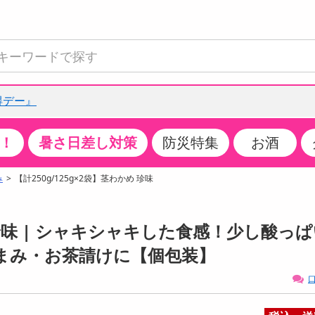
得デー』
！
暑さ日差し対策
防災特集
お酒
て見る
特設コーナー
食品・調味料
生鮮食品
お菓子
アイス・スイーツ
飲料
お酒
洗剤
キッチン・日用品
健康・ダイエット
医薬品・医薬部外
インテリア・家具
ファッション
家電
ベビー・キッズ・
ペット用品
加工食品
ヘアケア・ボディ
ビューティーケア
特集一覧
み
【計250g/125g×2袋】茎わかめ 珍味
全国うまいもの博
米・雑穀
肉・肉加工品
スナック菓子
アイスクリーム・シャーベット
水・ミネラルウォーター・炭酸水
ビール・発泡酒・新ジャンル
キッチン・台所用洗剤
掃除用具
健康食品・飲料
第二類医薬品
収納用品
トップス
生活家電
ベビーおむつ・トイレ用品
犬用品
カップ麺・乾麺・パスタ
ヘアケア・スタイリング
スキンケア・基礎化粧品
クチコミで選ばれた人気商品
パン・シリアル・コーンフレーク
魚介類・シーフード・水産加工品
クッキー・クラッカー
ケーキ・スイーツ
お茶・紅茶（ソフトドリンク）
ワイン
洗濯用洗剤・柔軟剤・漂白剤
洗濯用品
ダイエット
指定第二類医薬品
寝具・布団
ボトムス
キッチン家電
授乳グッズ
猫用品
インスタント・レトルト・冷凍食品・惣菜
ボディケア
ベースメイク・メイクアップ・ネイル
め 珍味 | シャキシャキした食感！少し酸っ
チーズ・ヨーグルト・乳製品・卵
フルーツ・果物・果物加工品
キャンディ・ガム・タブレット
お菓子・スイーツギフト
コーヒー（ソフトドリンク）
日本酒・焼酎
バス・お風呂用洗剤
トイレ・バス用品
サプリメント
第三類医薬品
マット・カーペット・クッション
シューズ
冷房・暖房器具・空調
食事グッズ
その他 ペット用品
ナチュラル・オーガニックコスメ
まみ・お茶請けに【個包装】
ポイント
調味料・ドレッシング・油
野菜・きのこ
せんべい・米菓
果実・野菜・清涼・乳飲料
洋酒・リキュール
トイレ用洗剤
タオル
美容サプリメント・ドリンク
医薬部外品
テーブル・デスク・カウンター
バッグ
美容・健康家電
ベビー用品・雑貨
香水・アロマ
口
08月06日22時00分 ～
08月06日22時00分
ポイント履歴
缶詰・瓶詰・ジャム・はちみつ
ミールキット
チョコレート
トクホ
果実酒・梅酒
住居用洗剤
日用品
スポーツサプリメント・ドリンク
チェア・ソファ
財布・小物
パソコン・プリンター・パソコン周辺機器
家具・寝具
っプル
ちょっプル
ちょっプルポイントとは？
0
0