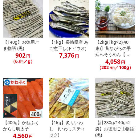
記載されている内容を必ずご確認いただき、お届けする商品セット
にご納得いただきましたうえでお申し込みください。
※パッケージ変更や商品リニューアル（成分など含む）等により、
参考の掲載画像や画像内のバーコードなど、お届け商品と多少異な
る場合がございます。
また、[新たな加工食品の原料原産地表示制度]の経過措置期間の終
【140g】お徳用ご
【1kg】長崎県産 あ
【2kg(1kg×2)(40
了により、商品詳細内に記載の原産国・原材料の表記が旧表記の場
ま物語 (黒)
ご煮干し(トビウオ)
束)】昔ながらの手
合がございます。
902
7,376
延べそうめん【...
円
円
あらかじめご了承いただいた上でお申込みください。なお、本理由
4,058
（6
／g）
円
.5円
によるお申込み後のキャンセル・返品交換は対応いたしかねます。
（202
／100g）
.9円
【お支払いについて】
※送料はお試し費用に含まれております。
※d払い、PayPay、au PAY、au PAY（auかんたん決済）、ソフトバ
ンクまとめて支払い、楽天ペイ、メルペイ、AEON Pay、Amazon
Payでお支払いの場合、決済のため外部サイトへ遷移します。
※予約商品は決済手段ごとに定められた決済期限日にお支払いを完
【400g】かねふく
【1kg】炙りいわ
【計280g/140g×2
了することがございます。ご了承いただいたうえでお申し込みくだ
からし明太子
し (いわしスティ
袋】お徳用ごま物語
さい。
4,560
ック)
(黒)
円