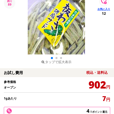
残り
89
12
タップで拡大表示
お試し費用
税込・送料込
902
参考価格
円
オープン
7
1gあたり
円
4
.1
ポイント還元