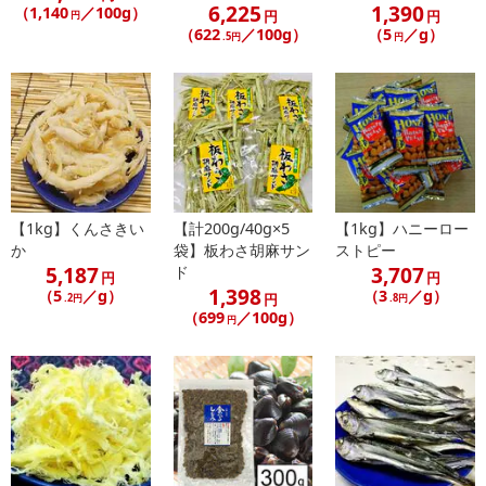
6,225
1,390
（1,140
／100g）
円
円
円
【配送伝票番号について】
（622
／100g）
（5
／g）
.5円
円
※配送形態がメール便の商品については、商品の発送完了後、配送
伝票番号がマイページに表示されない場合もございます。
【配送日時の指定について】
※配送日時の指定が可能な商品の場合、商品によってご指定できる
配送日、配送時間が異なる可能性がございます。
カート機能をご利用の場合は、配送日時指定をご利用いただけませ
ん。
【1kg】くんさきい
【計200g/40g×5
【1kg】ハニーロー
か
袋】板わさ胡麻サン
ストピー
5,187
3,707
ド
円
円
発送日カレンダー
1,398
（5
／g）
（3
／g）
円
.2円
.8円
（699
／100g）
円