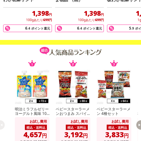
名称 魚肉加工品
原材料名 魚肉すり身（魚肉、砂糖）、ごま、水飴、でん粉、砂糖、
1,398
1,398
1
円
円
食塩、ゼラチン、植物たん白、醸造酢、植物油脂、醤油、寒天、わ
100gあたり
699
円
100gあたり
699
円
1
さびシーズニング／ソルビトール、調味料（アミノ酸等）、香料、
6
6
5
.4
ポイント還元
.4
ポイント還元
.9
ポ
クチナシ色素、（一部に小麦、大豆、ゼラチン、ごまを含む）
内容量 130g
賞味期限 3ヶ月
保存方法 直射日光・高温多湿を避け、涼しい場所に保管して下さ
い。
※製品の黒い繊維・斑点は、原材料として使用している魚の一部で
異物ではありません ※栄養成分表示 100gあたり エネルギー 3
59kcal たんぱく質 17.8g 脂質 9.8g 炭水化物 50.0g 食塩
相当量 4.6g（推定値）
・賞味期限：製造日より90日
明治ミラフルゼリー
ベビースターラーメ
ベビースターラーメ
ヴ
・原産国（最終加工地）：最終加工地 日本
ヨーグルト風味 100
ンおつまみ スパイ
ン 4種セット
・原材料/材質/素材：魚肉すり身（魚肉、砂糖）、ごま、水飴、で
g / りんごヨーグル
シーチキン味 56g /
ト
お試し費用
お試し費用
お試し費用
ト風味 100g
ベビースターラーメ
ん粉、砂糖、食塩、ゼラチン、植物たん白、醸造酢、植物油脂、醤
ン コクうまチキン
税込・送料込
税込・送料込
税込・送料込
味 64g
油、寒天、わさびシーズニング／ソルビトール、調味料（アミノ酸
4,657
3,192
3,833
円
円
円
等）、香料、クチナシ色素、