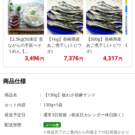
【2.5kg(50束)】昔
【1kg】長崎県産
【500g】長崎県産
【計8
ながらの手延べそ
あご煮干し(トビウ
あご煮干し(トビウ
袋)
うめん【...
オ)
オ)
3,496
7,376
4,317
円
円
円
商品仕様
商品名
【130g】板わさ胡麻サンド
セット内容
130g×1袋
発送予定日
通常3日前後（発送日カレンダー休日除く）
配送形態
メール便
※発送完了のご案内から到着まで10日前後かかり