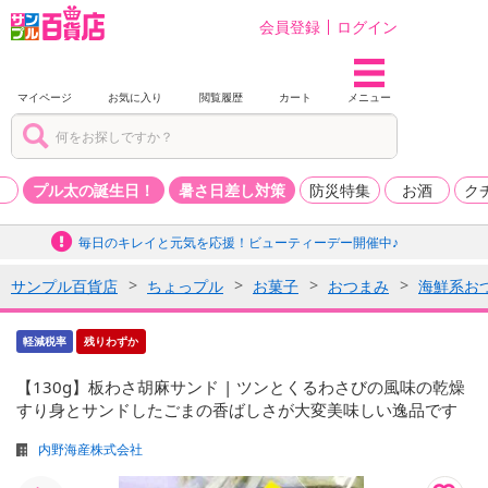
会員登録
ログイン
マイページ
お気に入り
閲覧履歴
カート
メニュー
品
プル太の誕生日！
暑さ日差し対策
防災特集
お酒
ク
毎日のキレイと元気を応援！ビューティーデー開催中♪
サンプル百貨店
ちょっプル
お菓子
おつまみ
海鮮系お
軽減税率
残りわずか
【130g】板わさ胡麻サンド | ツンとくるわさびの風味の乾燥
すり身とサンドしたごまの香ばしさが大変美味しい逸品です
内野海産株式会社