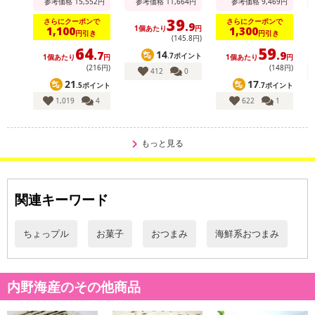
参考価格
15,552
円
参考価格
11,664
円
参考価格
9,469
円
・アレルギー表示：（一部に小麦、大豆、ゼラチン、ごまを含む）
39
さらにクーポンで
さらにクーポンで
.9
・お召し上がり方：ツンとくるわさびの風味の乾燥すり身と、サン
1個あたり
円
1,100
1,300
円引き
円引き
(145
.8
円)
ドしたごまの香ばしさが大変美味しい逸品です。お酒の肴に最適で
64
59
14
.7
.9
.7ポイント
1個あたり
円
1個あたり
円
す！
(216円)
(148円)
412
0
・その他商品仕様：※製品の黒い繊維・斑点は、原材料として使用
21
17
.5ポイント
.7ポイント
している魚の一部で異物ではありません ※栄養成分表示 100gあた
1,019
4
622
1
り エネルギー 359kcal たんぱく質 17.8g 脂質 9.8g 炭水
化物 50.0g 食塩相当量 4.6g（推定値）
・注意事項：直射日光・高温多湿を避け、涼しい場所に保管して下
もっと見る
さい。
注意事項
関連キーワード
【賞味・消費期限のある商品について】
ちょっプル
お菓子
おつまみ
海鮮系おつまみ
商品到着時点でのお日持ち期間は、配送日数などにより異なります
のでご了承ください。
内野海産のその他商品
【キャンセルについて】
※お申込み後のキャンセルはお受けできません。