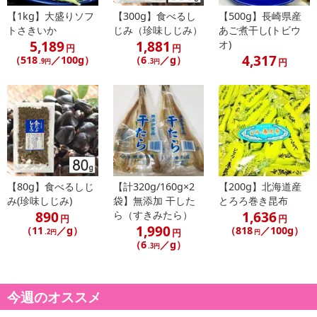
【1kg】大盛りソフ
【300g】食べるし
【500g】長崎県産
休業日
トさきいか
じみ（珍味しじみ）
あご煮干し(トビウ
5,189
1,881
オ)
円
円
4,317
（518
／100g）
（6
／g）
円
.9円
.3円
■
その他共通および商品カテゴリー別注意事項（※必ずご確認くだ
さい）
こちらの情報は
2026年07月09日
時点での情報となります。
【80g】食べるしじ
【計320g/160g×2
【200g】北海道産
み(珍味しじみ)
袋】無添加 干した
とろろ巻き昆布
890
1,636
ら（すきみたら）
円
円
1,990
（11
／g）
（818
／100g）
円
.2円
円
（6
／g）
.3円
今週のオススメ