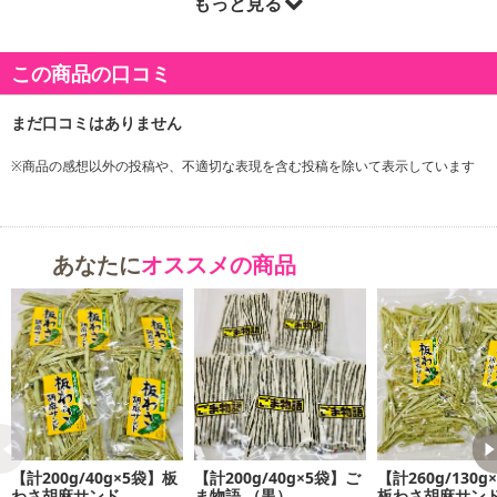
もっと見る
この商品の口コミ
※商品の感想以外の投稿や、不適切な表現を含む投稿を除いて表示しています
あなたに
オススメの商品
【計200g/40g×5袋】板
【計200g/40g×5袋】ご
【計260g/130g
わさ胡麻サンド
ま物語 （黒）
板わさ胡麻サン