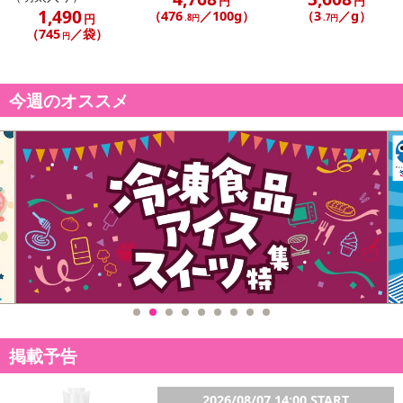
円
円
1,490
（476
／100g）
（3
／g）
円
.8円
.7円
（745
／袋）
円
今週のオススメ
掲載予告
2026/08/07 14:00 START