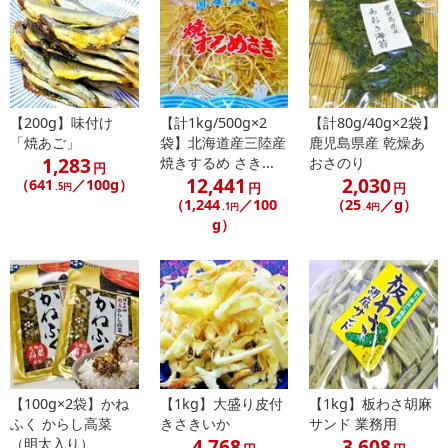
【200g】味付け
【計1kg/500g×2
【計80g/40g×2袋】
「焼あご」
袋】北海道産三陸産
鹿児島県産 乾燥あ
1,283
焼きするめ さき...
おさのり
円
12,441
2,030
（641
／100g）
円
円
.5円
（1,244
／100
（25
／g）
.1円
.4円
g）
【100g×2袋】かね
【1kg】大盛り皮付
【1kg】板わさ胡麻
ふく からし高菜
きさきいか
サンド 業務用
4,768
3,608
（明太入り）