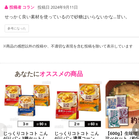
【賞味・消費期限のある商品について】
投稿者 コラン
投稿日 2024年9月11日
商品到着時点でのお日持ち期間は、配送日数などにより異なります
せっかく良い素材を使っているので砂糖はいらないかな…甘い。
のでご了承ください。
参考になった
【キャンセルについて】
※お申込み後のキャンセルはお受けできません。
※商品の感想以外の投稿や、不適切な表現を含む投稿を除いて表示しています
記載されている内容を必ずご確認いただき、お届けする商品セット
にご納得いただきましたうえでお申し込みください。
※パッケージ変更や商品リニューアル（成分など含む）等により、
参考の掲載画像や画像内のバーコードなど、お届け商品と多少異な
あなたに
オススメの商品
る場合がございます。
また、[新たな加工食品の原料原産地表示制度]の経過措置期間の終
了により、商品詳細内に記載の原産国・原材料の表記が旧表記の場
合がございます。
あらかじめご了承いただいた上でお申込みください。なお、本理由
によるお申込み後のキャンセル・返品交換は対応いたしかねます。
【お支払いについて】
じっくりコトコト こん
じっくりコトコト こん
【600g】生味噌
※送料はお試し費用に含まれております。
がりパン 3種セット ( 濃
がりパン 濃厚コーンポ
比べセット（約5