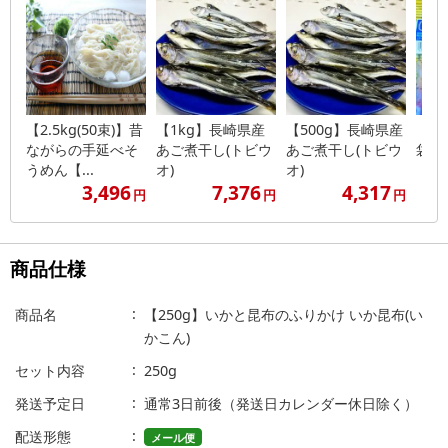
【2.5kg(50束)】昔
【1kg】長崎県産
【500g】長崎県産
【計8
ながらの手延べそ
あご煮干し(トビウ
あご煮干し(トビウ
袋)
うめん【...
オ)
オ)
3,496
7,376
4,317
円
円
円
商品仕様
商品名
【250g】いかと昆布のふりかけ いか昆布(い
かこん)
セット内容
250g
発送予定日
通常3日前後（発送日カレンダー休日除く）
配送形態
メール便