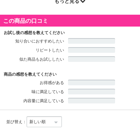
もっと見る
商品詳細
・賞味期限：
この商品の口コミ
製造日より90日(冷蔵)
常温20日間保管可
お試し後の感想を教えてください
・原産国（最終加工地）：日本
知り合いにおすすめしたい
・原材料/材質/素材：調味いか（いか、砂糖、食塩）調味昆布（昆
リピートしたい
布、醸造酢、還元水飴）、 ごま、ツノナシオキアミ、砂糖、食塩、
青さのり、調味料（アミノ酸等）、ソルビット
似た商品もお試ししたい
・アレルギー表示：えび・ごま
・お召し上がり方：新鮮なイカと昆布とエビをミックスした自然の
商品の感想を教えてください
香りいっぱいのふりかけです。 ごはんのお供にぜひお試しくださ
お得感がある
い。
味に満足している
・その他商品仕様：※栄養成分表示 100gあたり エネルギー 26
内容量に満足している
9kcal たんぱく質 32.4g 脂質 8.8g 炭水化物 15.1g 食塩
相当量 6.8g（推定値）
・注意事項：商品到着後または開封後は冷蔵庫にて保管ください。
並び替え：
注意事項