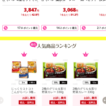
※d払い、PayPay、au PAY、au PAY（auかんたん決済）、ソフトバ
厚コーンポタージュ / 濃
タージュ / 濃厚かぼちゃ
※アソート
厚かぼちゃポタージュ /
ポタージュ
ンクまとめて支払い、楽天ペイ、メルペイ、AEON Pay、Amazon
3,847
3,068
濃厚クラムポタージュ )
円
円
Payでお支払いの場合、決済のため外部サイトへ遷移します。
1食あたり
42.8
円
1食あたり
51.2
円
1個あ
※予約商品は決済手段ごとに定められた決済期限日にお支払いを完
了することがございます。ご了承いただいたうえでお申し込みくだ
17
14
2
.8
ポイント還元
.2
ポイント還元
.7
ポ
さい。
【配送伝票番号について】
※配送形態がメール便の商品については、商品の発送完了後、配送
伝票番号がマイページに表示されない場合もございます。
【配送日時の指定について】
※配送日時の指定が可能な商品の場合、商品によってご指定できる
配送日、配送時間が異なる可能性がございます。
カート機能をご利用の場合は、配送日時指定をご利用いただけませ
ん。
じっくりコトコト
2種のグリル＆彩り
2種のグリル＆彩り
k
こんがりパン 3種セ
野菜カレー 330g
野菜カレー 330g
ット ( 濃厚コーンポ
発送日カレンダー
お試し費用
お試し費用
お試し費用
タージュ / 濃厚かぼ
ちゃポタージュ / 濃
税込・送料込
税込・送料込
税込・送料込
厚クラムポタージュ