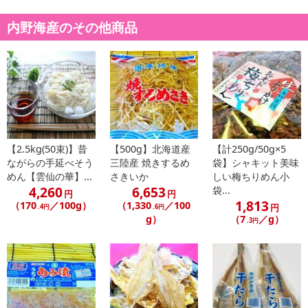
内野海産のその他商品
【2.5kg(50束)】昔
【500g】北海道産
【計250g/50g×5
ながらの手延べそう
三陸産 焼きするめ
袋】シャキット美味
めん【雲仙の華】...
さきいか
しい梅ちりめん小
4,260
6,653
袋...
円
円
1,813
（170
／100g）
（1,330
／100
円
.4円
.6円
g）
（7
／g）
.3円