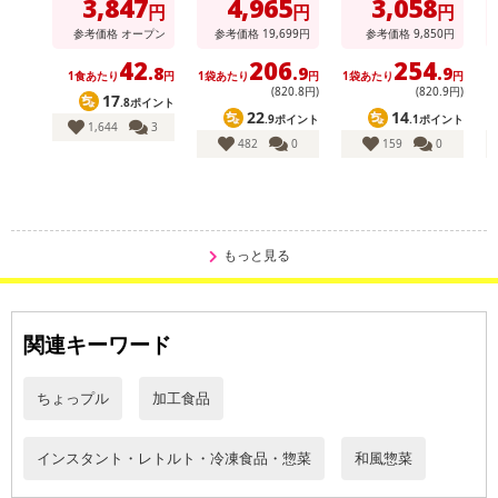
3,847
4,965
3,058
円
円
円
)
参考価格
オープン
参考価格
19,699
円
参考価格
9,850
円
42
206
254
.8
.9
.9
1食あたり
円
1袋あたり
円
1袋あたり
円
1
(820
.8
円)
(820
.9
円)
17
.8ポイント
22
14
.9ポイント
.1ポイント
1,644
3
482
0
159
0
休業日
もっと見る
■
その他共通および商品カテゴリー別注意事項（※必ずご確認くだ
さい）
こちらの情報は
2026年07月09日
時点での情報となります。
関連キーワード
ちょっプル
加工食品
インスタント・レトルト・冷凍食品・惣菜
和風惣菜