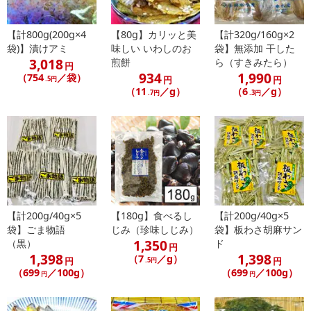
【計800g(200g×4
【80g】カリッと美
【計320g/160g×2
袋)】漬けアミ
味しい いわしのお
袋】無添加 干した
3,018
煎餅
ら（すきみたら）
円
934
1,990
（754
／袋）
円
円
.5円
（11
／g）
（6
／g）
.7円
.3円
【計200g/40g×5
【180g】食べるし
【計200g/40g×5
袋】ごま物語
じみ（珍味しじみ）
袋】板わさ胡麻サン
1,350
（黒）
ド
円
1,398
1,398
（7
／g）
円
円
.5円
（699
／100g）
（699
／100g）
円
円