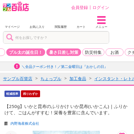
会員登録
ログイン
マイページ
お気に入り
閲覧履歴
カート
メニュー
品
プル太の誕生日！
暑さ日差し対策
防災特集
お酒
ク
＼全品クーポン付き！／第二金曜日は『おかしの日』
サンプル百貨店
ちょっプル
加工食品
インスタント・レト
軽減税率
残りわずか
【250g】いかと昆布のふりかけ いか昆布(いかこん) | ふりか
けて、ごはんがすすむ！栄養を豊富に含んでいます。
内野海産株式会社