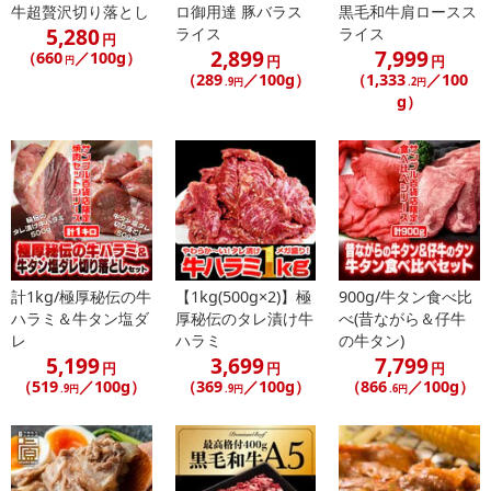
牛超贅沢切り落とし
ロ御用達 豚バラス
黒毛和牛肩ロースス
のでご了承ください。
5,280
ライス
ライス
円
2,899
7,999
（660
／100g）
円
円
円
【キャンセルについて】
（289
／100g）
（1,333
／100
.9円
.2円
※お申込み後のキャンセルはお受けできません。
g）
記載されている内容を必ずご確認いただき、お届けする商品セット
にご納得いただきましたうえでお申し込みください。
※パッケージ変更や商品リニューアル（成分など含む）等により、
参考の掲載画像や画像内のバーコードなど、お届け商品と多少異な
る場合がございます。
また、[新たな加工食品の原料原産地表示制度]の経過措置期間の終
了により、商品詳細内に記載の原産国・原材料の表記が旧表記の場
合がございます。
計1kg/極厚秘伝の牛
【1kg(500g×2)】極
900g/牛タン食べ比
ハラミ＆牛タン塩ダ
厚秘伝のタレ漬け牛
べ(昔ながら＆仔牛
あらかじめご了承いただいた上でお申込みください。なお、本理由
レ
ハラミ
の牛タン)
によるお申込み後のキャンセル・返品交換は対応いたしかねます。
5,199
3,699
7,799
円
円
円
（519
／100g）
（369
／100g）
（866
／100g）
.9円
.9円
.6円
【お支払いについて】
※送料はお試し費用に含まれております。
※d払い、PayPay、au PAY、au PAY（auかんたん決済）、ソフトバ
ンクまとめて支払い、楽天ペイ、メルペイ、AEON Pay、Amazon