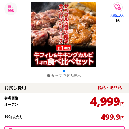
残り
998
16
タップで拡大表示
お試し費用
税込・送料込
4,999
参考価格
円
オープン
499.9
100gあたり
円