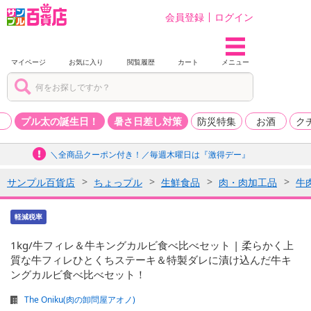
会員登録
ログイン
マイページ
お気に入り
閲覧履歴
カート
メニュー
品
プル太の誕生日！
暑さ日差し対策
防災特集
お酒
ク
＼全商品クーポン付き！／毎週木曜日は『激得デー』
サンプル百貨店
ちょっプル
生鮮食品
肉・肉加工品
牛
軽減税率
1kg/牛フィレ＆牛キングカルビ食べ比べセット | 柔らかく上
質な牛フィレひとくちステーキ＆特製ダレに漬け込んだ牛キ
ングカルビ食べ比べセット！
The Oniku(肉の卸問屋アオノ)