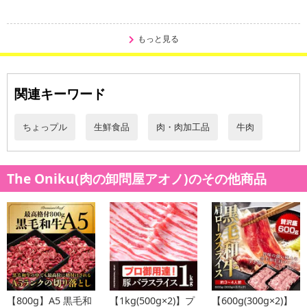
・牛バラ味付けキングカルビ：牛肉 ショートプレート（アメリ
カ、オーストラリア、メキシコ産）、醤油、ぶどう糖果糖液糖、お
もっと見る
ろしニンニク、水飴、植物油、砂糖、ごま、醸造酢、濃縮りんご果
汁、豆板醤、胡椒、レッドベルペッパー、でん粉加工品、カラメル
色素、増粘剤（加工デンプン、キサンタン）、調味料（アミノ酸
関連キーワード
等）、香辛料抽出物、ベニコウジ色素、香料（原材料の一部に小
麦、ごま、大豆、リンゴを含む）
※商品の改訂等でパッケージ内容の記載と異なる場合がございま
ちょっプル
生鮮食品
肉・肉加工品
牛肉
す。
・お召し上がり方：調理の際は中心部まで十分に火を通し加熱して
からお召し上がり下さい。
The Oniku(肉の卸問屋アオノ)のその他商品
・その他商品仕様：
保存方法 ：冷凍（－18度以下で保管下さい）
解凍された場合は、お早めにお召し上がり下さい。
注意事項
【賞味・消費期限のある商品について】
【800g】A5 黒毛和
【1kg(500g×2)】プ
【600g(300g×2)】
商品到着時点でのお日持ち期間は、配送日数などにより異なります