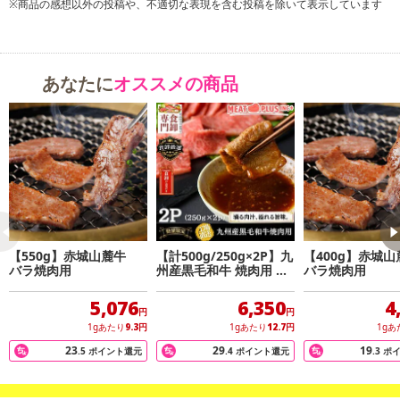
※商品の感想以外の投稿や、不適切な表現を含む投稿を除いて表示しています
あなたに
オススメの商品
【550g】赤城山麓牛
【計500g/250g×2P】九
【400g】赤城
バラ焼肉用
州産黒毛和牛 焼肉用 き
バラ焼肉用
れいなサシととろける脂
の旨み
5,076
6,350
4
円
円
1gあたり
9.3
円
1gあたり
12.7
円
1gあ
23
29
19
.5
ポイント還元
.4
ポイント還元
.3
ポ