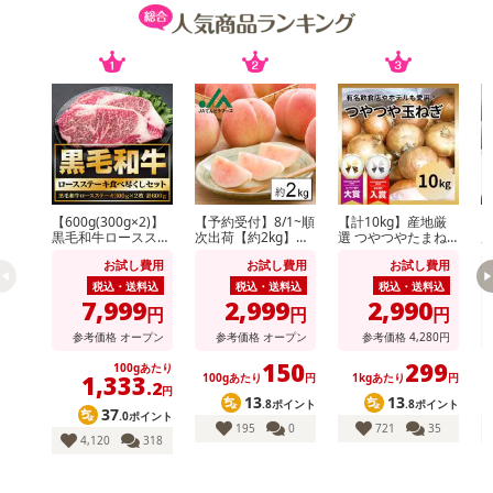
【600g(300g×2)】
【予約受付】8/1~順
【計10kg】産地厳
【
・賞味期限：
黒毛和牛ロースステ
次出荷【約2kg】山
選 つやつやたまね
ーキ
形県産白桃(品種・
ぎ
（
・牛フィレひとくちステーキ：製造日より冷凍保存で365日
お試し費用
お試し費用
お試し費用
玉数おまかせ)※ご家
庭用
・牛バラ味付けキングカルビ：製造日より冷凍保存で90日
税込・送料込
税込・送料込
税込・送料込
7,999
2,999
2,990
※パッケージに記載
円
円
円
・原産国（最終加工地）：日本
参考価格
オープン
参考価格
オープン
参考価格
4,280
円
・原材料/材質/素材：
150
299
100gあたり
1,333
100gあたり
円
1kgあたり
円
.2
・牛フィレひとくちステーキ：牛肉（オーストラリア産）、ワイ
円
13
13
.8ポイント
.8ポイント
ン（国内製造）、醤油、ソテーオニオン、砂糖、水飴、食塩、ぶど
37
.0ポイント
195
0
721
35
う酢、トマトペースト、植物油、乳加工品、野菜エキス、酵母エキ
4,120
318
ス、香辛料／増粘剤（キサンタンガム）、（原材料の一部に小麦・
牛肉・乳成分・大豆を含む）