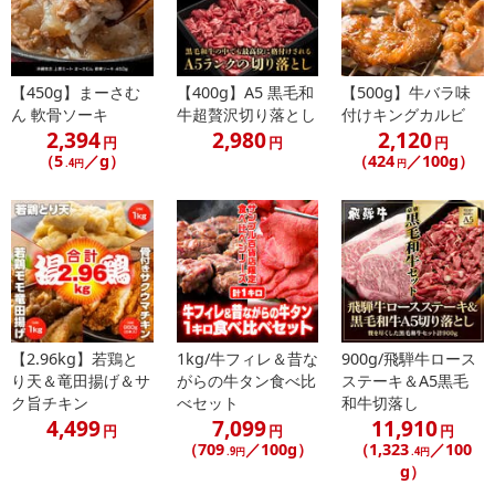
Payでお支払いの場合、決済のため外部サイトへ遷移します。
※予約商品は決済手段ごとに定められた決済期限日にお支払いを完
了することがございます。ご了承いただいたうえでお申し込みくだ
さい。
【450g】まーさむ
【400g】A5 黒毛和
【500g】牛バラ味
ん 軟骨ソーキ
牛超贅沢切り落とし
付けキングカルビ
【配送伝票番号について】
2,394
2,980
2,120
円
円
円
※配送形態がメール便の商品については、商品の発送完了後、配送
（5
／g）
（424
／100g）
.4円
円
伝票番号がマイページに表示されない場合もございます。
【配送日時の指定について】
※配送日時の指定が可能な商品の場合、商品によってご指定できる
配送日、配送時間が異なる可能性がございます。
カート機能をご利用の場合は、配送日時指定をご利用いただけませ
ん。
【2.96kg】若鶏と
1kg/牛フィレ＆昔な
900g/飛騨牛ロース
り天＆竜田揚げ＆サ
がらの牛タン食べ比
ステーキ＆A5黒毛
発送日カレンダー
ク旨チキン
べセット
和牛切落し
4,499
7,099
11,910
円
円
円
（709
／100g）
（1,323
／100
.9円
.4円
g）