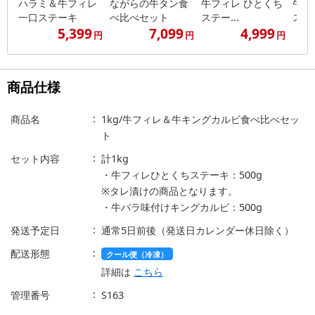
ハラミ＆牛フィレ
ながらの牛タン食
牛フィレ ひとくち
牛フ
一口ステーキ
べ比べセット
ステー...
ステー
5,399
7,099
4,999
円
円
円
商品仕様
商品名
1kg/牛フィレ＆牛キングカルビ食べ比べセッ
ト
セット内容
計1kg
・牛フィレひとくちステーキ：500g
※タレ漬けの商品となります。
・牛バラ味付けキングカルビ：500g
発送予定日
通常5日前後（発送日カレンダー休日除く）
配送形態
クール便（冷凍）
詳細は
こちら
管理番号
S163