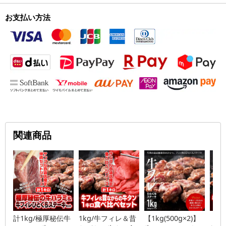
お支払い方法
関連商品
計1kg/極厚秘伝牛
1kg/牛フィレ＆昔
【1kg(500g×2)】
【2k