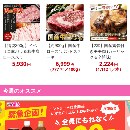
休業日
【福袋800g】イベ
【約900g】国産牛
【2本】国産鶏骨付
リコ豚バラ＆和牛肩
ロース1ポンドステ
きモモ肉 (ガーリッ
■
その他共通および商品カテゴリー別注意事項（※必ずご確認くだ
ローススラ
ーキ
ク＆辛旨味)
さい）
5,930
6,999
2,224
円
円
円
（777
／100g）
（1,112
／本）
.7円
円
こちらの情報は
2026年07月09日
時点での情報となります。
今週のオススメ