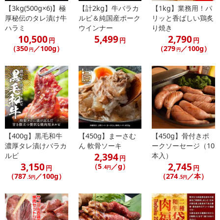
【3kg(500g×6)】極
【計2kg】牛バラカ
【1kg】業務用！パ
厚秘伝のタレ漬け牛
ルビ＆純国産ポーク
リッと香ばしい鶏炙
ハラミ
ウインナー
り焼き
10,500
5,499
2,790
円
円
円
（350
／100g）
（279
／100g）
円
円
【400g】黒毛和牛
【450g】まーさむ
【450g】骨付きポ
濃厚タレ漬けバラカ
ん 軟骨ソーキ
ークソーセージ（10
2,394
ルビ
本入）
円
3,150
2,745
（5
／g）
円
円
.4円
（787
／100g）
（274
／本）
.5円
.5円