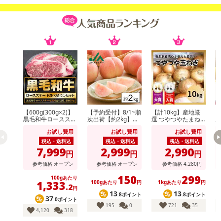
【600g(300g×2)】
【予約受付】8/1~順
【計10kg】産地厳
【
黒毛和牛ロースステ
次出荷【約2kg】山
選 つやつやたまね
ーキ
形県産白桃(品種・
ぎ
（
お試し費用
お試し費用
お試し費用
玉数おまかせ)※ご家
庭用
税込・送料込
税込・送料込
税込・送料込
7,999
2,999
2,990
円
円
円
参考価格
オープン
参考価格
オープン
参考価格
4,280
円
150
299
100gあたり
1,333
100gあたり
円
1kgあたり
円
.2
円
13
13
.8ポイント
.8ポイント
37
.0ポイント
195
0
721
35
4,120
318