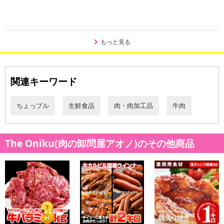
もっと見る
関連キーワード
ちょっプル
生鮮食品
肉・肉加工品
牛肉
The Oniku(肉の卸問屋アオノ)のその他商品