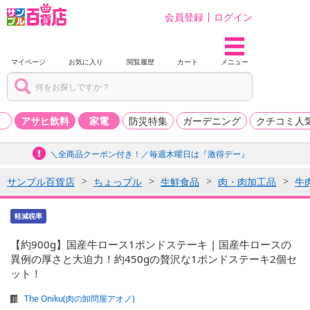
会員登録
ログイン
マイページ
お気に入り
閲覧履歴
カート
メニュー
品
アサヒ飲料
家電
防災特集
ガーデニング
クチコミ人
＼全商品クーポン付き！／毎週木曜日は『激得デー』
サンプル百貨店
ちょっプル
生鮮食品
肉・肉加工品
牛
軽減税率
【約900g】国産牛ロース1ポンドステーキ | 国産牛ロースの
異例の厚さと大迫力！約450gの贅沢な1ポンドステーキ2個セ
ット！
The Oniku(肉の卸問屋アオノ)