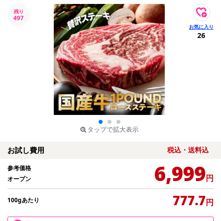
残り
497
26
タップで拡大表示
お試し費用
税込・送料込
6,999
参考価格
円
オープン
777.7
100gあたり
円