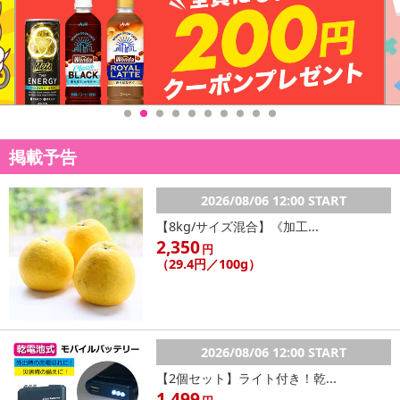
【配送伝票番号について】
※配送形態がメール便の商品については、商品の発送完了後、配送
伝票番号がマイページに表示されない場合もございます。
【配送日時の指定について】
※配送日時の指定が可能な商品の場合、商品によってご指定できる
配送日、配送時間が異なる可能性がございます。
掲載予告
カート機能をご利用の場合は、配送日時指定をご利用いただけませ
ん。
2026/08/06 12:00 START
発送日カレンダー
【8kg/サイズ混合】《加工...
2,350
円
（29.4円／100g）
2026/08/06 12:00 START
【2個セット】ライト付き！乾...
1,499