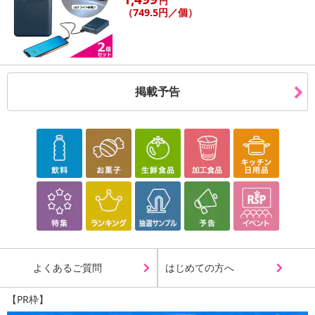
円
（749.5円／個）
休業日
■
その他共通および商品カテゴリー別注意事項（※必ずご確認くだ
さい）
掲載予告
こちらの情報は
2026年07月09日
時点での情報となります。
よくあるご質問
はじめての方へ
【PR枠】