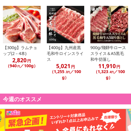
にご納得いただきましたうえでお申し込みください。
※パッケージ変更や商品リニューアル（成分など含む）等により、
参考の掲載画像や画像内のバーコードなど、お届け商品と多少異な
る場合がございます。
また、[新たな加工食品の原料原産地表示制度]の経過措置期間の終
了により、商品詳細内に記載の原産国・原材料の表記が旧表記の場
合がございます。
【300g】ラムチョ
【400g】九州産黒
900g/飛騨牛ロース
ップ(2－4本)
毛和牛ロインスライ
スライス＆A5黒毛
あらかじめご了承いただいた上でお申込みください。なお、本理由
2,820
ス
和牛切落し
によるお申込み後のキャンセル・返品交換は対応いたしかねます。
円
5,021
11,910
（940
／100g）
円
円
円
（1,255
／100
（1,323
／100
.3円
.4円
【お支払いについて】
g）
g）
※送料はお試し費用に含まれております。
※d払い、PayPay、au PAY、au PAY（auかんたん決済）、ソフトバ
ンクまとめて支払い、楽天ペイ、メルペイ、AEON Pay、Amazon
今週のオススメ
Payでお支払いの場合、決済のため外部サイトへ遷移します。
※予約商品は決済手段ごとに定められた決済期限日にお支払いを完
了することがございます。ご了承いただいたうえでお申し込みくだ
さい。