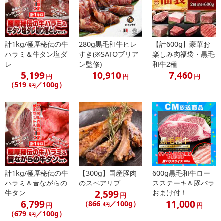
計1kg/極厚秘伝の牛
280g黒毛和牛ヒレ
【計600g】豪華お
・賞味期限：製造日より180日
ハラミ＆牛タン塩ダ
すき(※SATOブリア
楽しみ肉福袋・黒毛
・原産国（最終加工地）：日本
レ
ン監修)
和牛2種
・原材料/材質/素材：牛肉（国産）
5,199
10,910
7,460
円
円
円
・その他商品仕様：
（519
／100g）
.9円
冷凍（-18度以下で保管下さい）
解凍された場合は、お早めにお召し上がり下さい。
注意事項
【賞味・消費期限のある商品について】
商品到着時点でのお日持ち期間は、配送日数などにより異なります
計1kg/極厚秘伝の牛
【300g】国産豚肉
600g黒毛和牛ロー
のでご了承ください。
ハラミ＆昔ながらの
のスペアリブ
スステーキ＆豚バラ
2,599
牛タン
おまけ付！
円
【キャンセルについて】
6,799
11,000
（866
／100g）
円
円
.4円
※お申込み後のキャンセルはお受けできません。
（679
／100g）
.9円
記載されている内容を必ずご確認いただき、お届けする商品セット