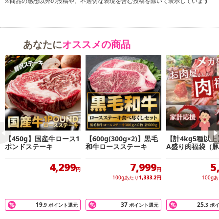
※商品の感想以外の投稿や、不適切な表現を含む投稿を除いて表示しています
あなたに
オススメの商品
【450g】国産牛ロース1
【600g(300g×2)】黒毛
【計4kg5種以上
ポンドステーキ
和牛ロースステーキ
A盛り肉福袋（
肉・鶏肉・馬肉
4,299
7,999
5
円
円
100gあたり
1,333.2
円
100g
19
37
25
.9
ポイント還元
ポイント還元
.3
ポ