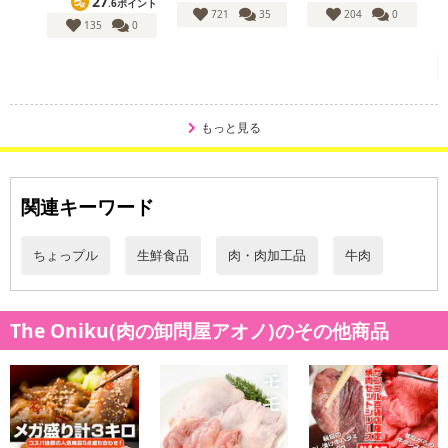
27
.6ポイント
にご納得いただきましたうえでお申し込みください。
721
35
204
0
135
0
※パッケージ変更や商品リニューアル（成分など含む）等により、
参考の掲載画像や画像内のバーコードなど、お届け商品と多少異な
る場合がございます。
また、[新たな加工食品の原料原産地表示制度]の経過措置期間の終
了により、商品詳細内に記載の原産国・原材料の表記が旧表記の場
もっと見る
合がございます。
あらかじめご了承いただいた上でお申込みください。なお、本理由
によるお申込み後のキャンセル・返品交換は対応いたしかねます。
関連キーワード
【お支払いについて】
ちょっプル
生鮮食品
肉・肉加工品
牛肉
※送料はお試し費用に含まれております。
※d払い、PayPay、au PAY、au PAY（auかんたん決済）、ソフトバ
ンクまとめて支払い、楽天ペイ、メルペイ、AEON Pay、Amazon
The Oniku(肉の卸問屋アオノ)のその他商品
Payでお支払いの場合、決済のため外部サイトへ遷移します。
※予約商品は決済手段ごとに定められた決済期限日にお支払いを完
了することがございます。ご了承いただいたうえでお申し込みくだ
さい。
【配送伝票番号について】