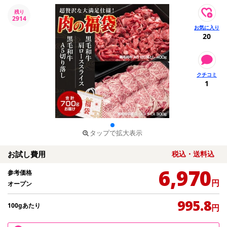
残り
2914
20
1
タップで拡大表示
お試し費用
税込・送料込
6,970
参考価格
円
オープン
995.8
100gあたり
円