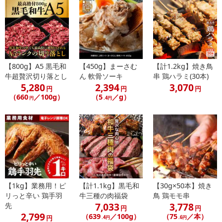
休業日
■
その他共通および商品カテゴリー別注意事項（※必ずご確認くだ
さい）
こちらの情報は
2026年07月09日
時点での情報となります。
【800g】A5 黒毛和
【450g】まーさむ
【計1.2kg】焼き鳥
牛超贅沢切り落とし
ん 軟骨ソーキ
串 鶏ハラミ(30本)
5,280
2,394
3,070
円
円
円
（660
／100g）
（5
／g）
円
.4円
【1kg】業務用！ピ
【計1.1kg】黒毛和
【30g×50本】焼き
リっと辛い 鶏手羽
牛三種の肉福袋
鳥 鶏モモ串
7,033
3,778
先
円
円
2,799
（639
／100g）
（75
／本）
円
.4円
.6円