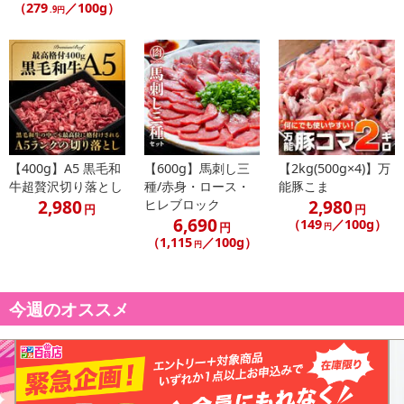
（279
／100g）
.9円
【400g】A5 黒毛和
【600g】馬刺し三
【2kg(500g×4)】万
牛超贅沢切り落とし
種/赤身・ロース・
能豚こま
2,980
2,980
ヒレブロック
円
円
6,690
（149
／100g）
円
円
（1,115
／100g）
円
今週のオススメ