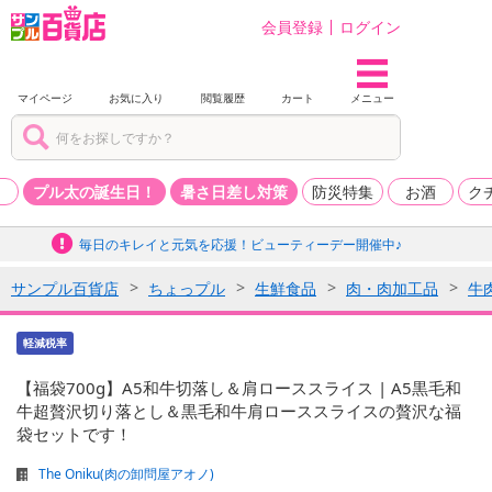
会員登録
ログイン
マイページ
お気に入り
閲覧履歴
カート
メニュー
品
プル太の誕生日！
暑さ日差し対策
防災特集
お酒
ク
毎日のキレイと元気を応援！ビューティーデー開催中♪
サンプル百貨店
ちょっプル
生鮮食品
肉・肉加工品
牛
軽減税率
【福袋700g】A5和牛切落し＆肩ローススライス | A5黒毛和
牛超贅沢切り落とし＆黒毛和牛肩ローススライスの贅沢な福
袋セットです！
The Oniku(肉の卸問屋アオノ)