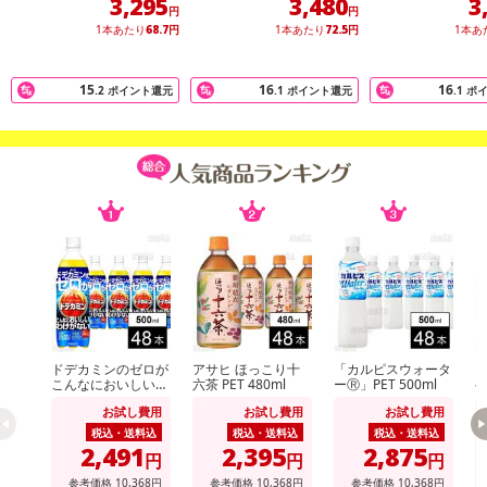
3,295
3,480
3
円
円
1本あたり
68.7
円
1本あたり
72.5
円
1本あ
15
16
16
.2
ポイント還元
.1
ポイント還元
.1
ポ
■原材料：緑茶（鹿児島県)・酸化防止剤（ビタミンC）
■原産国:日本
採水地：静岡県
ドデカミンのゼロが
アサヒ ほっこり十
「カルピスウォータ
こんなにおいしいわ
六茶 PET 480ml
ーⓇ」PET 500ml
ヘ
■栄養成分表示（100ml当たり）
けがない PET 500ml
短
お試し費用
お試し費用
お試し費用
エネルギー：0kcal
税込・送料込
税込・送料込
税込・送料込
タンパク質：0g
2,491
2,395
2,875
円
円
円
脂質：0g
参考価格
10,368
円
参考価格
10,368
円
参考価格
10,368
円