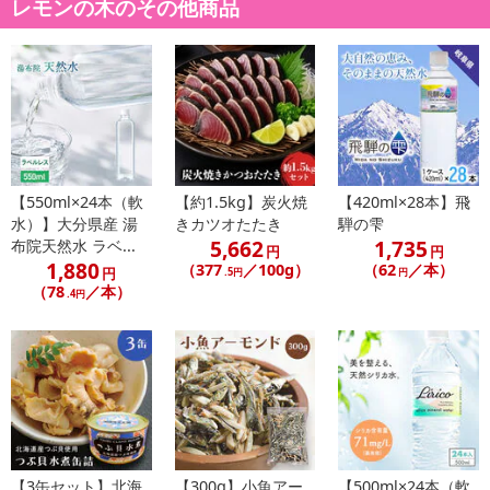
レモンの木のその他商品
じる場合がございます。
誠に恐れ入りますが、そのような外装の軽微な損傷による返品・
交換はご対応いたしかねますので、あらかじめご了承ください。
注意事項
【賞味・消費期限のある商品について】
【550ml×24本（軟
【約1.5kg】炭火焼
【420ml×28本】飛
商品到着時点でのお日持ち期間は、配送日数などにより異なります
水）】大分県産 湯
きカツオたたき
騨の雫
のでご了承ください。
5,662
1,735
布院天然水 ラベ...
円
円
1,880
（377
／100g）
（62
／本）
円
.5円
円
【キャンセルについて】
（78
／本）
.4円
※お申込み後のキャンセルはお受けできません。
記載されている内容を必ずご確認いただき、お届けする商品セット
にご納得いただきましたうえでお申し込みください。
※パッケージ変更や商品リニューアル（成分など含む）等により、
参考の掲載画像や画像内のバーコードなど、お届け商品と多少異な
る場合がございます。
また、[新たな加工食品の原料原産地表示制度]の経過措置期間の終
了により、商品詳細内に記載の原産国・原材料の表記が旧表記の場
【3缶セット】北海
【300g】小魚アー
【500ml×24本（軟