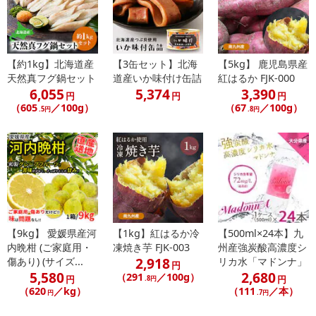
配送日、配送時間が異なる可能性がございます。
カート機能をご利用の場合は、配送日時指定をご利用いただけませ
ん。
【約1kg】北海道産
【3缶セット】北海
【5kg】 鹿児島県産
発送日カレンダー
天然真フグ鍋セット
道産いか味付け缶詰
紅はるか FJK-000
6,055
5,374
3,390
円
円
円
（605
／100g）
（67
／100g）
.5円
.8円
休業日
【9kg】 愛媛県産河
【1kg】紅はるか冷
【500ml×24本】九
内晩柑 (ご家庭用・
凍焼き芋 FJK-003
州産強炭酸高濃度シ
2,918
傷あり) (サイズ...
リカ水「マドンナ」
円
■
その他共通および商品カテゴリー別注意事項（※必ずご確認くだ
5,580
2,680
（291
／100g）
円
円
.8円
さい）
（620
／kg）
（111
／本）
円
.7円
こちらの情報は
2026年07月09日
時点での情報となります。