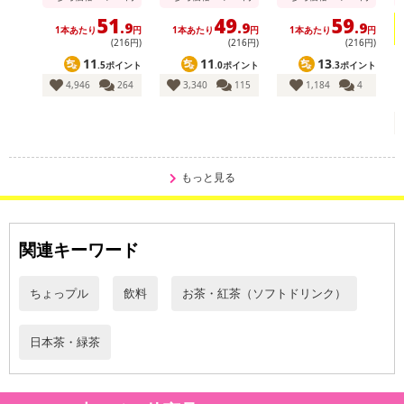
炭水化物：0g
51
49
59
食塩相当量：0.02g
.9
.9
.9
1本あたり
円
1本あたり
円
1本あたり
円
(216円)
(216円)
(216円)
11
11
13
.5ポイント
.0ポイント
.3ポイント
4,946
264
3,340
115
1,184
4
保存方法 ※直射日光及び高温多湿な場所を避けて保存し、
開封後は早めにお召し上がり下さい。
・賞味期限：製造から9か月(キャップに記載)
もっと見る
・原産国（最終加工地）：日本
・原材料/材質/素材：緑茶（鹿児島県)・酸化防止剤（ビタミンC）
関連キーワード
・注意事項：
当店では、SDGsの観点および環境への配慮から、過剰な包装を控
ちょっプル
飲料
お茶・紅茶（ソフトドリンク）
えさせていただいております。
本商品は、2ケースを段ボールではなく結束バンドでまとめてお届
けいたします。
日本茶・緑茶
商品が破損なくお手元に届くよう細心の注意を払っております
が、結束バンドの締め付けにより段ボールに多少のへこみや傷が生