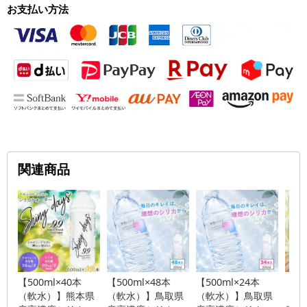
お支払い方法
関連商品
【500ml×40本
【500ml×48本
【500ml×24本
【55
（軟水）】熊本県
（軟水）】鳥取県
（軟水）】鳥取県
（軟