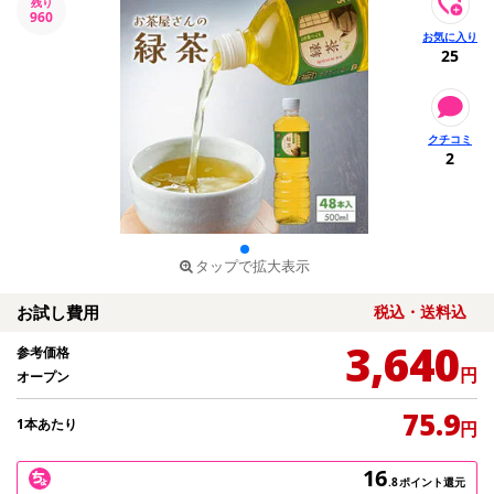
残り
960
25
2
タップで拡大表示
お試し費用
税込・送料込
3,640
参考価格
円
オープン
75.9
1本あたり
円
16
.8
ポイント還元