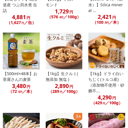
合がございます。
道産 つぶ貝水煮 缶
モンド
水）】Silica miner
1,729
あらかじめご了承いただいた上でお申込みください。なお、本理由
詰
al ...
円
2,421
4,881
（576
／100g）
によるお申込み後のキャンセル・返品交換は対応いたしかねます。
円
円
.4円
（100
／本）
（1,627
／缶）
.9円
円
【お支払いについて】
※送料はお試し費用に含まれております。
※d払い、PayPay、au PAY、au PAY（auかんたん決済）、ソフトバ
ンクまとめて支払い、楽天ペイ、メルペイ、AEON Pay、Amazon
Payでお支払いの場合、決済のため外部サイトへ遷移します。
※予約商品は決済手段ごとに定められた決済期限日にお支払いを完
了することがございます。ご了承いただいたうえでお申し込みくだ
【500ml×48本】お
【1kg】生クルミ(
【1kg】ドライ白い
さい。
茶屋さんの麦茶
無添加 無塩 )
ちじく(トルコ産)
3,480
2,890
（添加物不使用・砂
円
円
【配送伝票番号について】
糖不...
（72
／本）
（289
／100g）
.5円
円
※配送形態がメール便の商品については、商品の発送完了後、配送
4,290
円
伝票番号がマイページに表示されない場合もございます。
（429
／100g）
円
【配送日時の指定について】
※配送日時の指定が可能な商品の場合、商品によってご指定できる