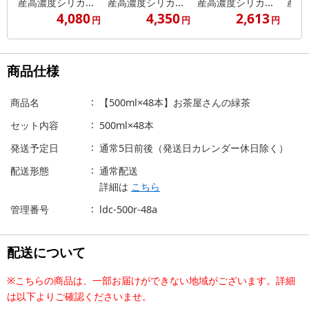
産高濃度シリカ...
産高濃度シリカ...
産高濃度シリカ...
産シ
4,080
4,350
2,613
円
円
円
商品仕様
商品名
【500ml×48本】お茶屋さんの緑茶
セット内容
500ml×48本
発送予定日
通常5日前後（発送日カレンダー休日除く）
配送形態
通常配送
詳細は
こちら
管理番号
ldc-500r-48a
配送について
※こちらの商品は、一部お届けができない地域がございます。詳細
は以下よりご確認くださいませ。