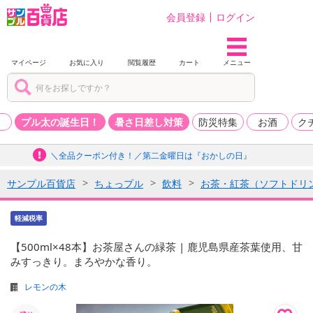
会員登録
ログイン
マイページ
お気に入り
閲覧履歴
カート
メニュー
品
プル太の誕生日！
暑さ日差し対策
防災特集
お酒
ク
＼全品クーポン付き！／第二金曜日は『おかしの日』
サンプル百貨店
ちょっプル
飲料
お茶・紅茶（ソフトドリ
軽減税率
【500ml×48本】お茶屋さんの緑茶 | 鹿児島県産茶葉使用、甘
みすっきり。まろやかな香り。
レモンの木