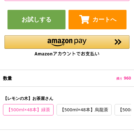
お試しする
カートへ
数量
960
残り
【レモンの木】お茶屋さん
【500ml×48本】緑茶
【500ml×48本】烏龍茶
【500