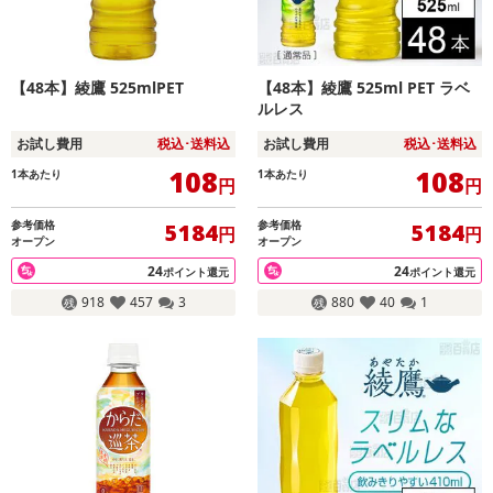
【48本】綾鷹 525mlPET
【48本】綾鷹 525ml PET ラベ
ルレス
お試し費用
税込･送料込
お試し費用
税込･送料込
108
108
1本あたり
1本あたり
円
円
参考価格
参考価格
5184
5184
円
円
オープン
オープン
24
24
ポイント還元
ポイント還元
918
457
3
880
40
1