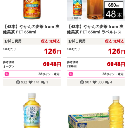
【48本】やかんの麦茶 from 爽
【48本】やかんの麦茶 from 爽
健美茶 PET 650ml
健美茶 PET 650ml ラベルレス
お試し費用
税込･送料込
お試し費用
税込･送料込
126
126
1本あたり
1本あたり
円
円
参考価格
参考価格
6048
6048
円
円
オープン
7296円
28
28
ポイント還元
ポイント還元
932
141
1
907
303
4