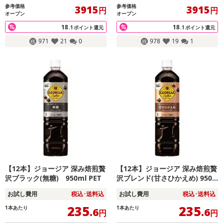
参考価格
参考価格
3915
3915
円
円
オープン
オープン
18
18
.1
ポイント還元
.1
ポイント還元
971
21
0
978
19
1
【12本】ジョージア 深み焙煎贅
【12本】ジョージア 深み焙煎贅
沢ブラック(無糖) 950ml PET
沢ブレンド(甘さひかえめ) 950
ml PET
お試し費用
税込･送料込
お試し費用
税込･送料込
235
235
1本あたり
1本あたり
.6
.6
円
円