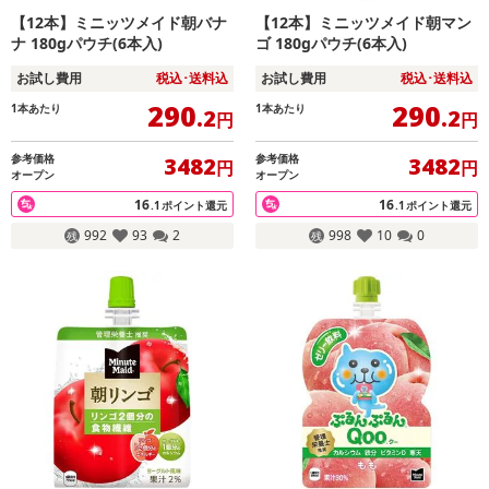
【12本】ミニッツメイド朝バナ
【12本】ミニッツメイド朝マン
ナ 180gパウチ(6本入)
ゴ 180gパウチ(6本入)
お試し費用
税込･送料込
お試し費用
税込･送料込
290
290
1本あたり
1本あたり
.2
.2
円
円
参考価格
参考価格
3482
3482
円
円
オープン
オープン
16
16
.1
ポイント還元
.1
ポイント還元
992
93
2
998
10
0