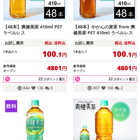
【48本】爽健美茶 410ml PET
【48本】やかんの麦茶 from 爽
ラベルレス
健美茶 PET 410ml ラベルレス
お試し費用
税込･送料込
お試し費用
税込･送料込
100
100
1本あたり
1本あたり
.1
.1
円
円
参考価格
参考価格
4801
4801
円
円
オープン
オープン
22
22
.2
ポイント還元
.2
ポイント還元
844
136
0
807
166
2