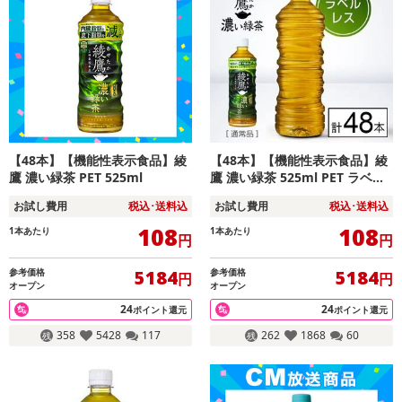
【48本】【機能性表示食品】綾
【48本】【機能性表示食品】綾
鷹 濃い緑茶 PET 525ml
鷹 濃い緑茶 525ml PET ラベル
レス
お試し費用
税込･送料込
お試し費用
税込･送料込
108
108
1本あたり
1本あたり
円
円
参考価格
参考価格
5184
5184
円
円
オープン
オープン
24
24
ポイント還元
ポイント還元
358
5428
117
262
1868
60