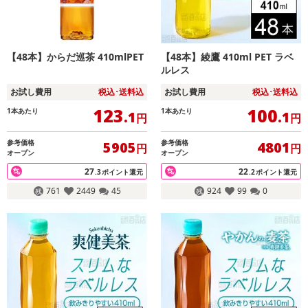
【48本】からだ巡茶 410mlPET
【48本】綾鷹 410ml PET ラベ
ルレス
お試し費用
税込･送料込
お試し費用
税込･送料込
123
100
1本あたり
1本あたり
.1
.1
円
円
参考価格
参考価格
5905
4801
円
円
オープン
オープン
27
22
.3
ポイント還元
.2
ポイント還元
761
2449
45
924
99
0