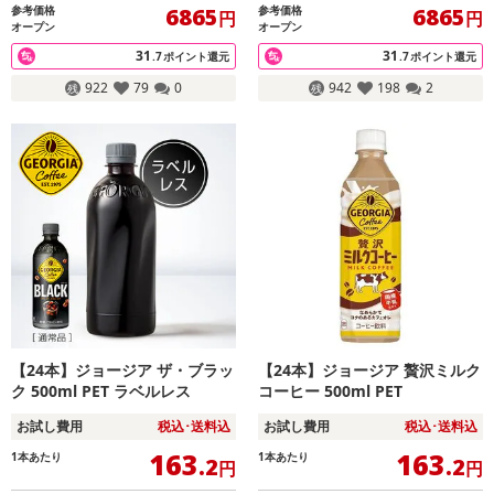
参考価格
参考価格
6865
6865
円
円
オープン
オープン
31
31
.7
ポイント還元
.7
ポイント還元
922
79
0
942
198
2
【24本】ジョージア ザ・ブラッ
【24本】ジョージア 贅沢ミルク
ク 500ml PET ラベルレス
コーヒー 500ml PET
お試し費用
税込･送料込
お試し費用
税込･送料込
163
163
1本あたり
1本あたり
.2
.2
円
円