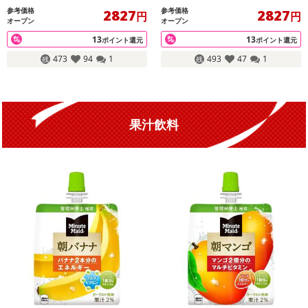
参考価格
参考価格
2827
2827
円
円
オープン
オープン
13
13
ポイント還元
ポイント還元
473
94
1
493
47
1
果汁飲料