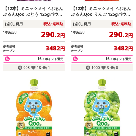
【12本】ミニッツメイドぷるん
【12本】ミニッツメイドぷるん
ぷるんQoo ぶどう 125gパウチ
ぷるんQoo りんご 125gパウチ
（6本入×2箱）
（6本入×2箱）
お試し費用
税込･送料込
お試し費用
税込･送料込
290
290
1本あたり
1本あたり
.2
.2
円
円
参考価格
参考価格
3482
3482
円
円
オープン
オープン
16
16
.1
ポイント還元
.1
ポイント還元
998
18
1
1000
3
0