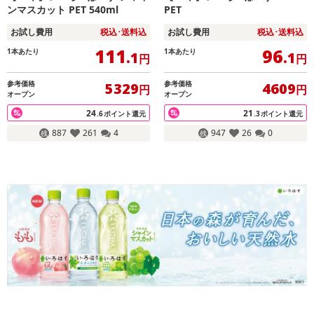
ンマスカット PET 540ml
PET
お試し費用
税込･送料込
お試し費用
税込･送料込
111
96
1本あたり
1本あたり
.1
.1
円
円
参考価格
参考価格
5329
4609
円
円
オープン
オープン
24
21
.6
ポイント還元
.3
ポイント還元
887
261
4
947
26
0