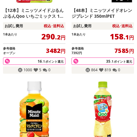
【12本】ミニッツメイドぷるん
【48本】ミニッツメイドオレン
ぷるんQoo いちごミックス 125
ジブレンド 350mlPET
gパウチ
お試し費用
税込･送料込
お試し費用
税込･送料込
290
158
1本あたり
1本あたり
.2
.1
円
円
参考価格
参考価格
3482
7585
円
円
オープン
7392円
16
35
.1
ポイント還元
.1
ポイント還元
1000
5
0
864
819
0