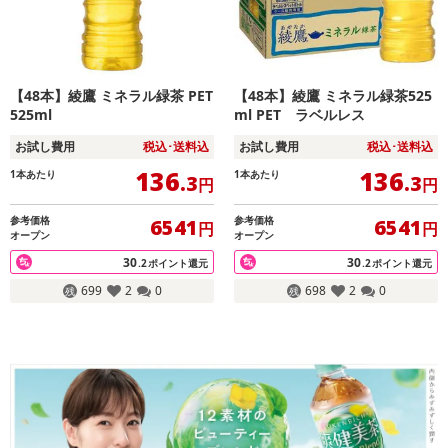
【48本】綾鷹 ミネラル緑茶 PET
【48本】綾鷹 ミネラル緑茶525
525ml
ml PET ラベルレス
お試し費用
税込･送料込
お試し費用
税込･送料込
136
136
1本あたり
1本あたり
.3
.3
円
円
参考価格
参考価格
6541
6541
円
円
オープン
オープン
30
30
.2
ポイント還元
.2
ポイント還元
699
2
0
698
2
0