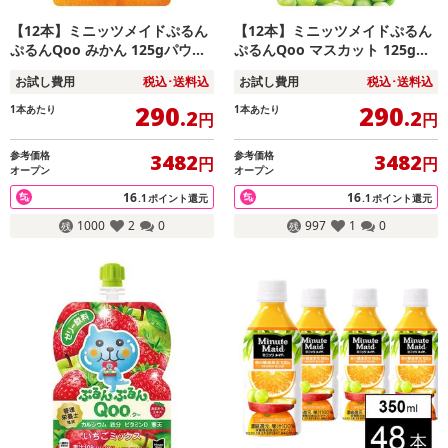
【12本】ミニッツメイドぷるん
【12本】ミニッツメイドぷるん
ぷるんQoo みかん 125gパウチ
ぷるんQoo マスカット 125gパ
（6本入×2箱）
ウチ（6本入×2箱）
お試し費用
税込･送料込
お試し費用
税込･送料込
290
290
1本あたり
1本あたり
.2
.2
円
円
参考価格
参考価格
3482
3482
円
円
オープン
オープン
16
16
.1
ポイント還元
.1
ポイント還元
1000
2
0
997
1
0