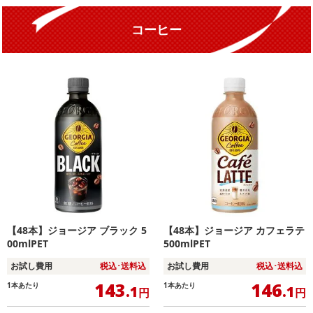
コーヒー
【48本】ジョージア ブラック 5
【48本】ジョージア カフェラテ
00mlPET
500mlPET
お試し費用
税込･送料込
お試し費用
税込･送料込
143
146
1本あたり
1本あたり
.1
.1
円
円