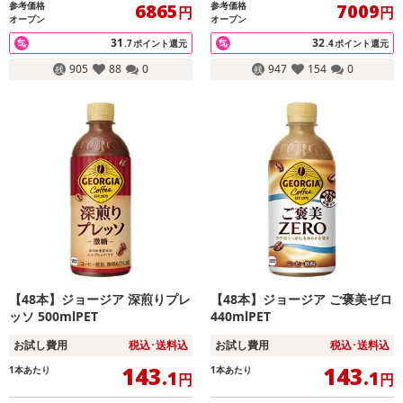
参考価格
参考価格
6865
7009
円
円
オープン
オープン
31
32
.7
ポイント還元
.4
ポイント還元
905
88
0
947
154
0
【48本】ジョージア 深煎りプレ
【48本】ジョージア ご褒美ゼロ
ッソ 500mlPET
440mlPET
お試し費用
税込･送料込
お試し費用
税込･送料込
143
143
1本あたり
1本あたり
.1
.1
円
円