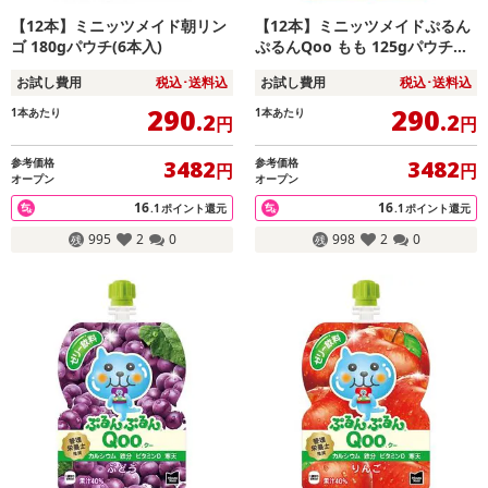
【12本】ミニッツメイド朝リン
【12本】ミニッツメイドぷるん
ゴ 180gパウチ(6本入)
ぷるんQoo もも 125gパウチ（6
本入×2箱）
お試し費用
税込･送料込
お試し費用
税込･送料込
290
290
1本あたり
1本あたり
.2
.2
円
円
参考価格
参考価格
3482
3482
円
円
オープン
オープン
16
16
.1
ポイント還元
.1
ポイント還元
995
2
0
998
2
0