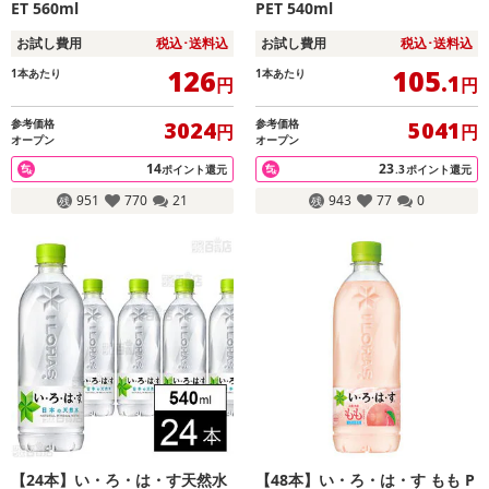
ET 560ml
PET 540ml
お試し費用
税込･送料込
お試し費用
税込･送料込
126
105
1本あたり
1本あたり
.1
円
円
参考価格
参考価格
3024
5041
円
円
オープン
オープン
14
23
ポイント還元
.3
ポイント還元
951
770
21
943
77
0
【24本】い・ろ・は・す天然水
【48本】い・ろ・は・す もも P