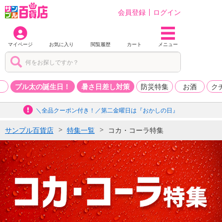
会員登録
ログイン
マイページ
お気に入り
閲覧履歴
カート
メニュー
品
プル太の誕生日！
暑さ日差し対策
防災特集
お酒
ク
＼全品クーポン付き！／第二金曜日は『おかしの日』
サンプル百貨店
特集一覧
コカ・コーラ特集