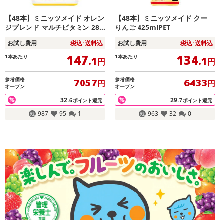
【48本】ミニッツメイド オレン
【48本】ミニッツメイド クー
ジブレンド マルチビタミン 280
りんご 425mlPET
ml PET
お試し費用
税込･送料込
お試し費用
税込･送料込
147
134
1本あたり
1本あたり
.1
.1
円
円
参考価格
参考価格
7057
6433
円
円
オープン
オープン
32
29
.6
ポイント還元
.7
ポイント還元
987
95
1
963
32
0