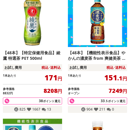
【48本】【特定保健用食品】綾
【48本】【機能性表示食品】や
鷹 特選茶 PET 500ml
かんの濃麦茶 from 爽健美茶 60
0ml PET
お試し費用
税込･送料込
お試し費用
税込･送料込
171
151
1本あたり
1本あたり
.1
円
円
参考価格
参考価格
8208
7249
円
円
8832円
オープン
38
33
ポイント還元
.5
ポイント還元
825
1667
13
904
211
0