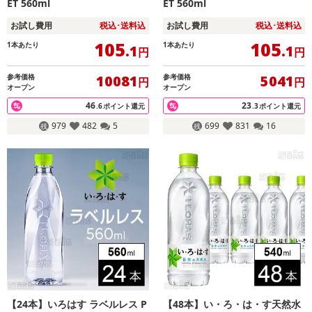
ET 560ml
ET 560ml
お試し費用
税込･送料込
お試し費用
税込･送料込
105
105
1本あたり
1本あたり
.1
.1
円
円
参考価格
参考価格
10081
5041
円
円
オープン
オープン
46
23
.6
ポイント還元
.3
ポイント還元
979
482
5
699
831
16
【24本】いろはす ラベルレス P
【48本】い・ろ・は・す天然水