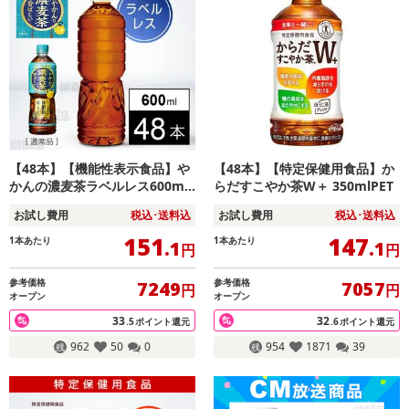
【48本】【機能性表示食品】や
【48本】【特定保健用食品】か
かんの濃麦茶ラベルレス600ml
らだすこやか茶W＋ 350mlPET
PET
お試し費用
税込･送料込
お試し費用
税込･送料込
151
147
1本あたり
1本あたり
.1
.1
円
円
参考価格
参考価格
7249
7057
円
円
オープン
オープン
33
32
.5
ポイント還元
.6
ポイント還元
962
50
0
954
1871
39