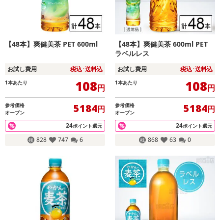
【48本】爽健美茶 PET 600ml
【48本】爽健美茶 600ml PET
ラベルレス
お試し費用
税込･送料込
お試し費用
税込･送料込
108
108
1本あたり
1本あたり
円
円
参考価格
参考価格
5184
5184
円
円
オープン
オープン
24
24
ポイント還元
ポイント還元
828
747
6
868
63
0