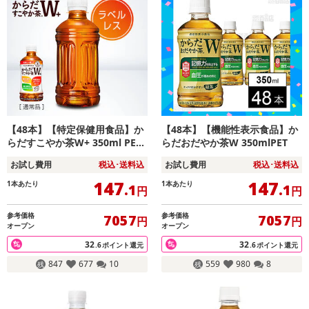
【48本】【特定保健用食品】か
【48本】【機能性表示食品】か
らだすこやか茶W+ 350ml PET
らだおだやか茶W 350mlPET
ラベルレス
お試し費用
税込･送料込
お試し費用
税込･送料込
147
147
1本あたり
1本あたり
.1
.1
円
円
参考価格
参考価格
7057
7057
円
円
オープン
オープン
32
32
.6
ポイント還元
.6
ポイント還元
847
677
10
559
980
8