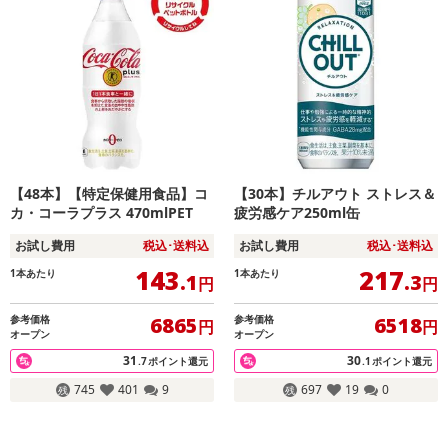
【48本】【特定保健用食品】コ
【30本】チルアウト ストレス＆
カ・コーラプラス 470mlPET
疲労感ケア250ml缶
お試し費用
税込･送料込
お試し費用
税込･送料込
143
217
1本あたり
1本あたり
.1
.3
円
円
参考価格
参考価格
6865
6518
円
円
オープン
オープン
31
30
.7
ポイント還元
.1
ポイント還元
745
401
9
697
19
0