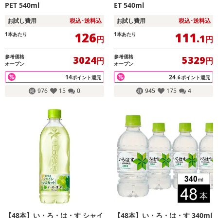
PET 540ml
ET 540ml
お試し費用
税込･送料込
お試し費用
税込･送料込
126
111
1本あたり
1本あたり
.1
円
円
参考価格
参考価格
3024
5329
円
円
オープン
オープン
14
24
ポイント還元
.6
ポイント還元
976
15
0
945
175
4
【48本】い・ろ・は・す シャイ
【48本】い・ろ・は・す 340ml