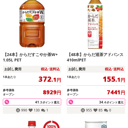
【24本】からだすこやか茶W+
【48本】からだ巡茶アドバンス
1.05L PET
410mlPET
お試し費用
税込･送料込
お試し費用
税込･送料込
372
155
1本あたり
1本あたり
.1
.1
円
円
参考価格
参考価格
8929
7441
円
円
オープン
オープン
41
34
.3
ポイント還元
.4
ポイント還元
990
130
1
955
85
0