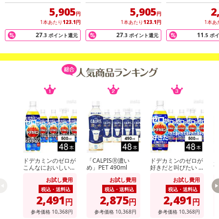
※予約商品は決済手段ごとに定められた決済期限日にお支払いを完
5,905
5,905
2
了することがございます。ご了承いただいたうえでお申し込みくだ
円
円
1本あたり
123.1
円
1本あたり
123.1
円
1本あ
さい。
27
27
11
.3
ポイント還元
.3
ポイント還元
.5
ポ
【配送伝票番号について】
※配送形態がメール便の商品については、商品の発送完了後、配送
伝票番号がマイページに表示されない場合もございます。
【配送日時の指定について】
※配送日時の指定が可能な商品の場合、商品によってご指定できる
配送日、配送時間が異なる可能性がございます。
カート機能をご利用の場合は、配送日時指定をご利用いただけませ
ん。
ドデカミンのゼロが
「CALPISⓇ濃い
ドデカミンのゼロが
ホ
発送日カレンダー
こんなにおいしいわ
め」PET 490ml
好きだと叫びたい P
玄
けがない PET 500ml
ET 500ml
お試し費用
お試し費用
お試し費用
税込・送料込
税込・送料込
税込・送料込
2,491
2,875
2,491
円
円
円
参考価格
10,368
円
参考価格
10,368
円
参考価格
10,368
円