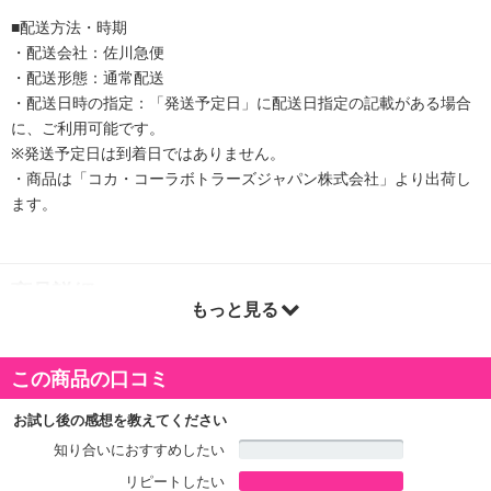
■配送方法・時期
・配送会社：佐川急便
・配送形態：通常配送
・配送日時の指定：「発送予定日」に配送日指定の記載がある場合
に、ご利用可能です。
※発送予定日は到着日ではありません。
・商品は「コカ・コーラボトラーズジャパン株式会社」より出荷し
ます。
商品詳細
もっと見る
「コカ・コーラ」ならではの特別な美味しさを、カロリーゼロ・保
存料ゼロ・合成香料ゼロでお楽しみいただける『コカ・コーラ ゼ
この商品の口コミ
ロ』から、500mlのラベルレスボトルが登場。
ラベルをはがす手間がなく、リサイクルがしやすいだけでなく、35
お試し後の感想を教えてください
0mlのラベルレスボトルと同様に、環境にやさしい100%リサイクル
知り合いにおすすめしたい
PETを使用しています。
リピートしたい
ご家庭内のストックにぴったりで、350mlでは少し容量が物足りな