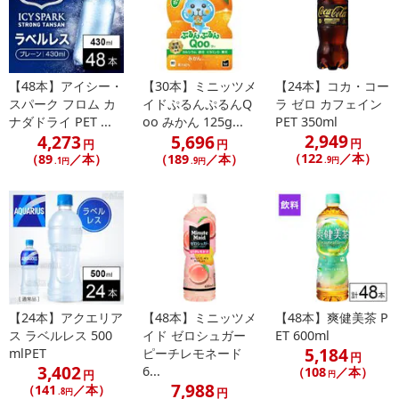
【48本】アイシー・
【30本】ミニッツメ
【24本】コカ・コー
スパーク フロム カ
イドぷるんぷるんQ
ラ ゼロ カフェイン
ナダドライ PET ...
oo みかん 125g...
PET 350ml
2,949
4,273
5,696
円
円
円
（122
／本）
（89
／本）
（189
／本）
.9円
.1円
.9円
【24本】アクエリア
【48本】ミニッツメ
【48本】爽健美茶 P
ス ラベルレス 500
イド ゼロシュガー
ET 600ml
5,184
mlPET
ピーチレモネード
円
3,402
6...
（108
／本）
円
円
7,988
（141
／本）
円
.8円