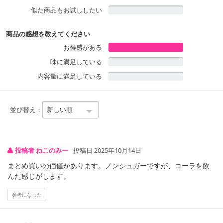
いという方におすすめのパッケージです。
似た商品もお試ししたい
ぜひ、ちょっとした気分転換や休憩時に、『コカ・コーラ ゼロ』の
ラベルレスボトルをお楽しみください。
商品の感想を教えてください
お得感がある
・賞味期限：
味に満足している
メーカー製造日から5か月
内容量に満足している
※商品到着時点でのお日持ち期間は、配送日数などにより異なり
ますのでご了承ください。
・原産国（最終加工地）：日本
並び替え：
・原材料/材質/素材：炭酸、カラメル色素、酸味料、甘味料（スク
ラロース、アセスルファムK）、香料、カフェイン
・その他商品仕様：栄養成分表示：(100mlあたり)エネルギー:0kcal
たんぱく質:0g 脂質:0g 炭水化物:0g（糖類:0g） 食塩相当量:0.01g
投稿者 ねこのみー
投稿日 2025年10月14日
まとめ買いの価値があります。ノンシュガーですが、コーラを飲
注意事項
んだ感じがします。
【賞味・消費期限のある商品について】
参考になった
商品到着時点でのお日持ち期間は、配送日数などにより異なります
のでご了承ください。