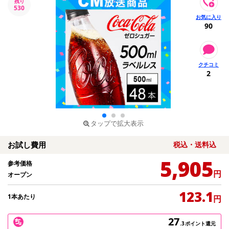
残り
530
90
2
タップで拡大表示
お試し費用
税込・送料込
5,905
参考価格
円
オープン
123.1
1本あたり
円
27
.3
ポイント還元