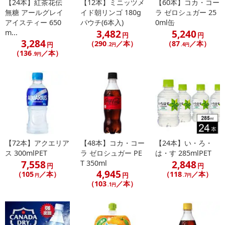
【24本】紅茶花伝
【12本】ミニッツメ
【60本】コカ・コー
無糖 アールグレイ
イド朝リンゴ 180g
ラ ゼロシュガー 25
アイスティー 650
パウチ(6本入)
0ml缶
3,482
5,240
m...
円
円
3,284
（290
／本）
（87
／本）
円
.2円
.4円
（136
／本）
.9円
【72本】アクエリア
【48本】コカ・コー
【24本】い・ろ・
ス 300mlPET
ラ ゼロシュガー PE
は・す 285mlPET
7,558
2,848
T 350ml
円
円
4,945
（105
／本）
（118
／本）
円
円
.7円
（103
／本）
.1円