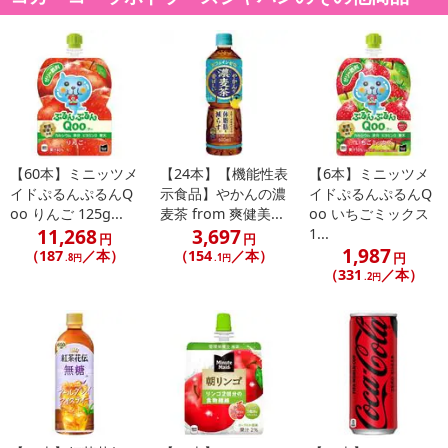
【60本】ミニッツメ
【24本】【機能性表
【6本】ミニッツメ
イドぷるんぷるんQ
示食品】やかんの濃
イドぷるんぷるんQ
oo りんご 125g...
麦茶 from 爽健美...
oo いちごミックス
11,268
3,697
1...
円
円
1,987
（187
／本）
（154
／本）
円
.8円
.1円
（331
／本）
.2円