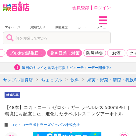
会員登録
ログイン
マイページ
お気に入り
閲覧履歴
カート
メニュー
品
プル太の誕生日！
暑さ日差し対策
防災特集
お酒
ク
毎日のキレイと元気を応援！ビューティーデー開催中♪
サンプル百貨店
ちょっプル
飲料
果実・野菜・清涼・乳飲
軽減税率
【48本】コカ・コーラ ゼロシュガー ラベルレス 500mlPET |
環境にも配慮した、進化したラベルレスコンツアーボトル
コカ・コーラボトラーズジャパン株式会社