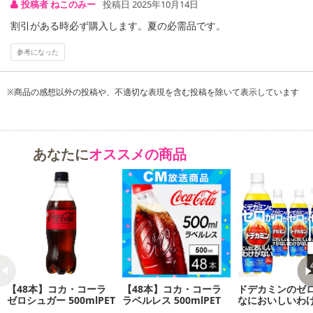
投稿者 ねこのみー
投稿日 2025年10月14日
割引がある時必ず購入します。夏の必需品です。
【キャンセルについて】
※お申込み後のキャンセルはお受けできません。
参考になった
記載されている内容を必ずご確認いただき、お届けする商品セット
にご納得いただきましたうえでお申し込みください。
※パッケージ変更や商品リニューアル（成分など含む）等により、
※商品の感想以外の投稿や、不適切な表現を含む投稿を除いて表示しています
参考の掲載画像や画像内のバーコードなど、お届け商品と多少異な
る場合がございます。
また、[新たな加工食品の原料原産地表示制度]の経過措置期間の終
あなたに
オススメの商品
了により、商品詳細内に記載の原産国・原材料の表記が旧表記の場
合がございます。
あらかじめご了承いただいた上でお申込みください。なお、本理由
によるお申込み後のキャンセル・返品交換は対応いたしかねます。
【お支払いについて】
※送料はお試し費用に含まれております。
※d払い、PayPay、au PAY、au PAY（auかんたん決済）、ソフトバ
ンクまとめて支払い、楽天ペイ、メルペイ、AEON Pay、Amazon
【48本】コカ・コーラ
【48本】コカ・コーラ
ドデカミンのゼ
Payでお支払いの場合、決済のため外部サイトへ遷移します。
ゼロシュガー 500mlPET
ラベルレス 500mlPET
なにおいしいわ
PET 500ml