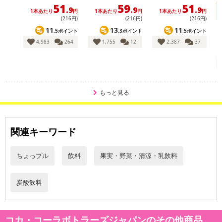
51
59
51
.9
.9
.9
1本あたり
円
1本あたり
円
1本あたり
円
(216円)
(216円)
(216円)
11
13
11
.5ポイント
.3ポイント
.5ポイント
4,983
264
1,755
12
2,387
37
休業日
■
その他共通および商品カテゴリー別注意事項（※必ずご確認くだ
さい）
もっと見る
こちらの情報は
2026年07月09日
時点での情報となります。
関連キーワード
ちょっプル
飲料
果実・野菜・清涼・乳飲料
炭酸飲料
コカ・コーラボトラーズジャパンのその他商品