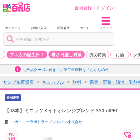
会員登録
ログイン
マイページ
お気に入り
閲覧履歴
カート
メニュー
品
プル太の誕生日！
暑さ日差し対策
防災特集
お酒
ク
＼全品クーポン付き！／第二金曜日は『おかしの日』
サンプル百貨店
ちょっプル
飲料
果実・野菜・清涼・乳飲
軽減税率
【48本】ミニッツメイドオレンジブレンド 350mlPET
コカ・コーラボトラーズジャパン株式会社
残り
864