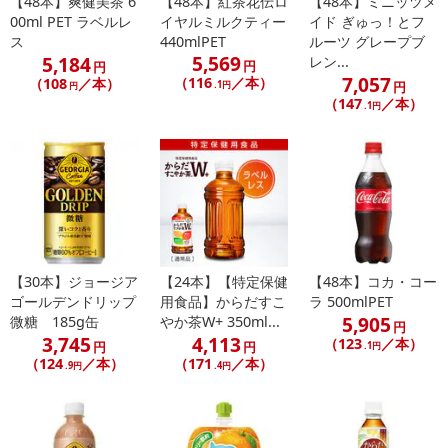
【48本】爽健美茶 6
【48本】紅茶花伝ロ
【48本】ミニッツメ
00ml PET ラベルレ
イヤルミルクティー
イド ぎゅっ！とフ
■
その他共通および商品カテゴリー別注意事項（※必ずご確認くだ
ス
440mlPET
ルーツ グレープブ
さい）
5,569
5,184
レン...
円
円
7,057
（116
／本）
（108
／本）
.1円
円
円
こちらの情報は
2026年07月09日
時点での情報となります。
（147
／本）
.1円
【30本】ジョージア
【24本】【特定保健
【48本】コカ・コー
ゴールデンドリップ
用食品】からだすこ
ラ 500mlPET
5,905
微糖 185g缶
やか茶W+ 350ml...
円
3,745
4,113
（123
／本）
円
円
.1円
（124
／本）
（171
／本）
.9円
.4円