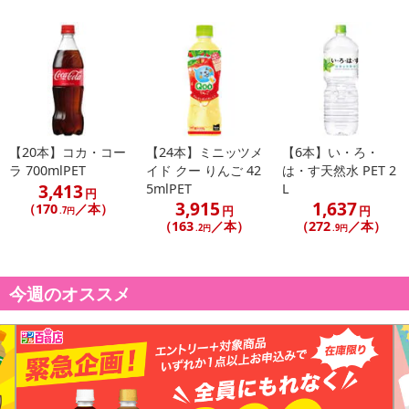
【20本】コカ・コー
【24本】ミニッツメ
【6本】い・ろ・
ラ 700mlPET
イド クー りんご 42
は・す天然水 PET 2
3,413
5mlPET
L
円
3,915
1,637
（170
／本）
円
円
.7円
（163
／本）
（272
／本）
.2円
.9円
今週のオススメ