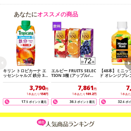
ますのでご了承ください。
・原産国（最終加工地）：日本
あなたに
オススメの商品
・原材料/材質/素材：果実(オレンジ、ぶどう、りんご、うんしゅう
みかん、レモン)、香料、ビオチン
・その他商品仕様：栄養成分表示：(100mlあたり)エネルギー:49kca
l たんぱく質:0.4g 脂質:0g 炭水化物:11.9g ナトリウム:0mg ビオチ
ン:12.5g
注意事項
キリン トロピカーナ エ
エルビー FRUITS SELEC
【48本】ミニッ
ッセンシャルズ 鉄分 33
TION 3種 (アップル/オ
ド オレンジブレ
【賞味・消費期限のある商品について】
0ml×24本
レンジ/グレープ)
ルチビタミン 280
商品到着時点でのお日持ち期間は、配送日数などにより異なります
T
3,790
7,861
7
のでご了承ください。
円
円
1本あたり
158
円
1本あたり
109.2
円
1本あ
17
36
32
【キャンセルについて】
.5
ポイント還元
.3
ポイント還元
.6
ポ
※お申込み後のキャンセルはお受けできません。
記載されている内容を必ずご確認いただき、お届けする商品セット
にご納得いただきましたうえでお申し込みください。
※パッケージ変更や商品リニューアル（成分など含む）等により、