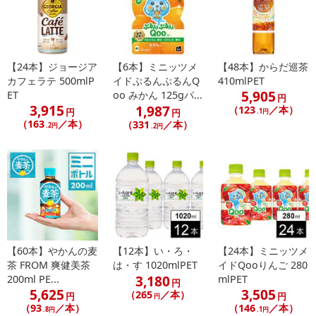
【24本】ジョージア
【6本】ミニッツメ
【48本】からだ巡茶
カフェラテ 500mlP
イドぷるんぷるんQ
410mlPET
5,905
ET
oo みかん 125gパ...
円
3,915
1,987
（123
／本）
円
円
.1円
（163
／本）
（331
／本）
.2円
.2円
【60本】やかんの麦
【12本】い・ろ・
【24本】ミニッツメ
茶 FROM 爽健美茶
は・す 1020mlPET
イドQooりんご 280
3,180
200ml PE...
mlPET
円
5,625
3,505
（265
／本）
円
円
円
（93
／本）
（146
／本）
.8円
.1円