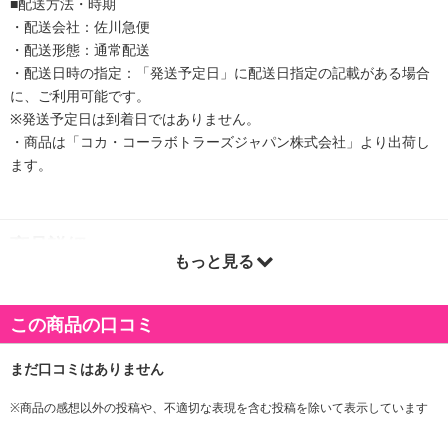
■配送方法・時期
・配送会社：佐川急便
・配送形態：通常配送
・配送日時の指定：「発送予定日」に配送日指定の記載がある場合
に、ご利用可能です。
※発送予定日は到着日ではありません。
・商品は「コカ・コーラボトラーズジャパン株式会社」より出荷し
ます。
商品詳細
もっと見る
バレンシアオレンジに抗疲労効果のあるB-クリプトキサンチンを豊
富に含む健康果実、手軽に栄養補給ができる果汁100%ジュースで
この商品の口コミ
す。
・賞味期限：
※商品の感想以外の投稿や、不適切な表現を含む投稿を除いて表示しています
メーカー製造日より5ヶ月
※商品到着時点でのお日持ち期間は、配送日数などにより異なり