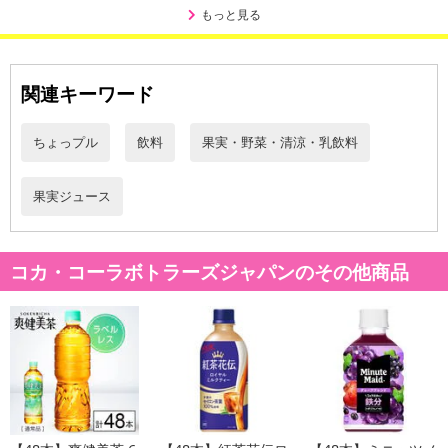
伝票番号がマイページに表示されない場合もございます。
もっと見る
【配送日時の指定について】
※配送日時の指定が可能な商品の場合、商品によってご指定できる
関連キーワード
配送日、配送時間が異なる可能性がございます。
カート機能をご利用の場合は、配送日時指定をご利用いただけませ
ちょっプル
飲料
果実・野菜・清涼・乳飲料
ん。
果実ジュース
発送日カレンダー
コカ・コーラボトラーズジャパンのその他商品
休業日