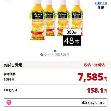
819
タップで拡大表示
お試し費用
税込・送料込
7,585
参考価格
円
7,392
円
158.1
1本あたり
円
35
.1
ポイント還元