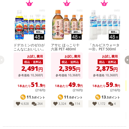
参考の掲載画像や画像内のバーコードなど、お届け商品と多少異な
る場合がございます。
また、[新たな加工食品の原料原産地表示制度]の経過措置期間の終
了により、商品詳細内に記載の原産国・原材料の表記が旧表記の場
合がございます。
あらかじめご了承いただいた上でお申込みください。なお、本理由
によるお申込み後のキャンセル・返品交換は対応いたしかねます。
ドデカミンのゼロが
アサヒ ほっこり十
「カルピスウォータ
こんなにおいしいわ
六茶 PET 480ml
ーⓇ」PET 500ml
ヘ
けがない PET 500ml
短
お試し費用
お試し費用
お試し費用
【お支払いについて】
税込・送料込
税込・送料込
税込・送料込
※送料はお試し費用に含まれております。
2,491
2,395
2,875
円
円
円
※d払い、PayPay、au PAY、au PAY（auかんたん決済）、ソフトバ
参考価格
10,368
円
参考価格
10,368
円
参考価格
10,368
円
ンクまとめて支払い、楽天ペイ、メルペイ、AEON Pay、Amazon
51
49
59
Payでお支払いの場合、決済のため外部サイトへ遷移します。
.9
.9
.9
1本あたり
円
1本あたり
円
1本あたり
円
(216円)
(216円)
(216円)
※予約商品は決済手段ごとに定められた決済期限日にお支払いを完
11
11
13
了することがございます。ご了承いただいたうえでお申し込みくだ
.5ポイント
.0ポイント
.3ポイント
さい。
4,928
264
3,324
114
1,172
4
【配送伝票番号について】
※配送形態がメール便の商品については、商品の発送完了後、配送