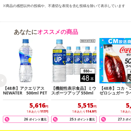
ンクまとめて支払い、楽天ペイ、メルペイ、AEON Pay、Amazon
※商品の感想以外の投稿や、不適切な表現を含む投稿を除いて表示しています
Payでお支払いの場合、決済のため外部サイトへ遷移します。
※予約商品は決済手段ごとに定められた決済期限日にお支払いを完
了することがございます。ご了承いただいたうえでお申し込みくだ
さい。
あなたに
オススメの商品
【配送伝票番号について】
※配送形態がメール便の商品については、商品の発送完了後、配送
伝票番号がマイページに表示されない場合もございます。
【配送日時の指定について】
※配送日時の指定が可能な商品の場合、商品によってご指定できる
配送日、配送時間が異なる可能性がございます。
【48本】アクエリアス
【機能性表示食品】ミウ
【48本】コカ・
カート機能をご利用の場合は、配送日時指定をご利用いただけませ
NEWATER 500ml PET
スポーツアップ 550ml
ゼロシュガー ラ
ん。
ス 500mlPET
5,616
5,515
5
円
円
発送日カレンダー
1本あたり
117
円
1本あたり
114.9
円
1本あ
26
25
27
ポイント還元
.5
ポイント還元
.3
ポ