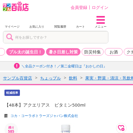
会員登録
ログイン
マイページ
お気に入り
閲覧履歴
カート
メニュー
品
プル太の誕生日！
暑さ日差し対策
防災特集
お酒
ク
＼全品クーポン付き！／第二金曜日は『おかしの日』
サンプル百貨店
ちょっプル
飲料
果実・野菜・清涼・乳飲
軽減税率
【48本】アクエリアス ビタミン500ml
コカ・コーラボトラーズジャパン株式会社
残り
585