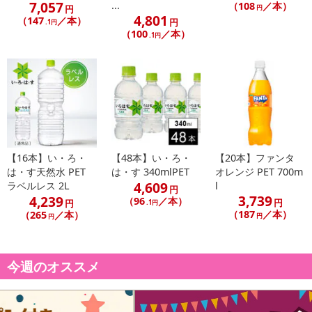
7,057
...
（108
／本）
円
円
4,801
（147
／本）
円
.1円
（100
／本）
.1円
【16本】い・ろ・
【48本】い・ろ・
【20本】ファンタ
は・す天然水 PET
は・す 340mlPET
オレンジ PET 700m
4,609
ラベルレス 2L
l
円
3,739
4,239
（96
／本）
円
円
.1円
（187
／本）
（265
／本）
円
円
今週のオススメ