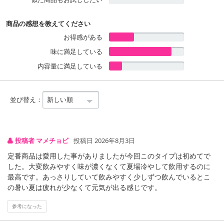
*ビオチンは皮ふや粘膜の健康維持を助ける栄養素（栄養機能食品）
です。
商品の感想を教えてください
**ミネラルとはナトリウムのことです。
お得感がある
※本製品は清涼飲料水です。
味に満足している
内容量に満足している
・賞味期限：メーカー製造日より8ヶ月
・原産国（最終加工地）：日本
・原材料/材質/素材：果糖ぶどう糖液糖（国内製造）、塩化Na、レ
並び替え：
モンピールエキス/ V.C、香料、クエン酸Na、クエン酸、マリーゴー
ルド色素、塩化K、硫酸Mg、乳酸Ca、ナイアシン、甘味料（スクラ
ロース）、ビオチン
・その他商品仕様：【1本（500ml）当たり】エネルギー:92kcal た
投稿者 マメチョビ
投稿日 2026年8月3日
んぱく質:0g 脂質:0g 炭水化物:23g 食塩相当量:0.5g カリウム:40mg
定番商品は愛用した事がありましたが今回このタイプは初めてで
カルシウム:4mg マグネシウム:6mg ビオチン:50µg ナイアシン:13
した。大変飲みやすく味が濃くなくて夏場冷やして飲用するのに
mg V.C:1000mg クエン酸:1000mg
最高です。あっさりしていて飲みやすく少しずつ飲んでいるとこ
の暑い夏は疲れが少なくて元気が出る感じです。
注意事項
参考になった
【賞味・消費期限のある商品について】