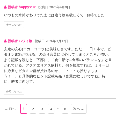
商品到着時点でのお日持ち期間は、配送日数などにより異なります
投稿者 happyママ
投稿日 2026年4月9日
のでご了承ください。
いつもの水筒がわりでたまには違う物も欲しくて…お得でした
【キャンセルについて】
参考になった
※お申込み後のキャンセルはお受けできません。
記載されている内容を必ずご確認いただき、お届けする商品セット
にご納得いただきましたうえでお申し込みください。
投稿者 ハワイ娘
投稿日 2026年3月12日
※パッケージ変更や商品リニューアル（成分など含む）等により、
安定の安心(コカ・コーラ)と美味しさです。ただ、一日１本で、ビ
参考の掲載画像や画像内のバーコードなど、お届け商品と多少異な
タミンB群が摂れる、の売り言葉に安心してしまうところが怖い。
る場合がございます。
よく記載を読むと、下部に、「食生活は…食事のバランスを」と書
また、[新たな加工食品の原料原産地表示制度]の経過措置期間の終
かれている。アクアエリアス飲料と、何を摂取すれば、より一日
了により、商品詳細内に記載の原産国・原材料の表記が旧表記の場
に必要なビタミン群が摂れるのか、「・・・も摂りましょ
合がございます。
う！！」と具体的なヒント記載も売り言葉に欲しいですね。特
に、若者に向けて。
あらかじめご了承いただいた上でお申込みください。なお、本理由
によるお申込み後のキャンセル・返品交換は対応いたしかねます。
参考になった
【お支払いについて】
※送料はお試し費用に含まれております。
...
← 前へ
次へ →
1
2
3
4
6
※d払い、PayPay、au PAY、au PAY（auかんたん決済）、ソフトバ