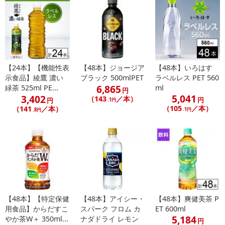
【24本】【機能性表
【48本】ジョージア
【48本】いろはす
示食品】綾鷹 濃い
ブラック 500mlPET
ラベルレス PET 560
6,865
緑茶 525ml PE...
ml
円
5,041
3,402
（143
／本）
円
円
.1円
（105
／本）
（141
／本）
.1円
.8円
【48本】【特定保健
【48本】アイシー・
【48本】爽健美茶 P
用食品】からだすこ
スパーク フロム カ
ET 600ml
5,184
やか茶W＋ 350ml...
ナダドライ レモン
円