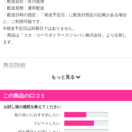
・配送会社：佐川急便
・配送形態：通常配送
・配送日時の指定：「発送予定日」に配送日指定の記載がある場合
に、ご利用可能です。
※発送予定日は到着日ではありません。
・商品は「コカ・コーラボトラーズジャパン株式会社」より出荷し
ます。
商品詳細
もっと見る
『アクエリアス 1日分のマルチビタミン』は、“かわく”季節に、水分
補給とあわせて手軽に1日分のマルチビタミンが摂取できます。
本製品1本（500ml）当たりに、レモン50個分のビタミンC1000m
この商品の口コミ
g、1日分のビタミンB群（ナイアシン・ビオチン*）とともにミネラ
ル**・クエン酸を配合。
お試し後の感想を教えてください
カロリーひかえめ、爽やかでおいしいレモンの味わいをお楽しみい
知り合いにおすすめしたい
ただけます。
リピートしたい
水分補給とビタミンチャージで健康力をサポートする本製品は、毎
日の健康管理に気をつかう人にぴったりです。
似た商品もお試ししたい