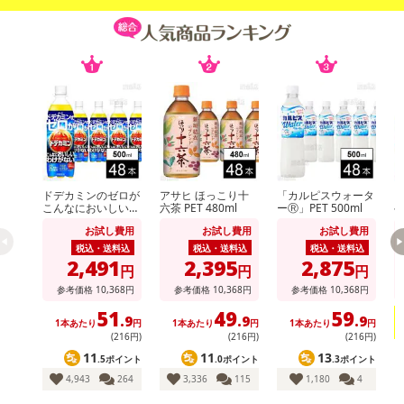
休業日
■
その他共通および商品カテゴリー別注意事項（※必ずご確認くだ
ドデカミンのゼロが
アサヒ ほっこり十
「カルピスウォータ
こんなにおいしいわ
六茶 PET 480ml
ーⓇ」PET 500ml
ヘ
さい）
けがない PET 500ml
短
お試し費用
お試し費用
お試し費用
こちらの情報は
2026年07月09日
時点での情報となります。
税込・送料込
税込・送料込
税込・送料込
2,491
2,395
2,875
円
円
円
参考価格
10,368
円
参考価格
10,368
円
参考価格
10,368
円
51
49
59
.9
.9
.9
1本あたり
円
1本あたり
円
1本あたり
円
(216円)
(216円)
(216円)
11
11
13
.5ポイント
.0ポイント
.3ポイント
4,943
264
3,336
115
1,180
4