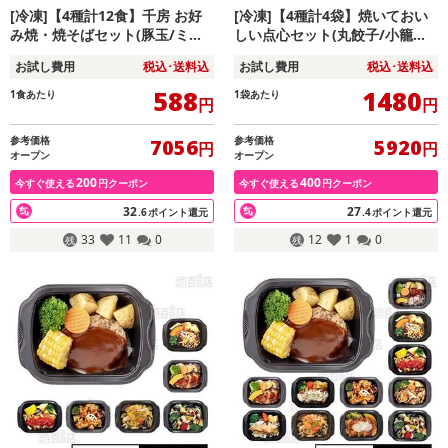
[冷凍]【4種計12食】千房 お好
[冷凍]【4種計4袋】焼いておい
み焼・焼そばセット(豚玉/ミッ
しい点心セット(丸餃子/小籠包/
クス/チーズねぎ焼/焼そば)
シュウマイ/ニラまんじゅう)
お試し費用
税込･送料込
お試し費用
税込･送料込
588
1480
1食あたり
1袋あたり
円
円
参考価格
参考価格
7056
5920
円
円
オープン
オープン
200
400
今すぐ使える
円クーポン
今すぐ使える
円クーポン
32
27
.6
ポイント還元
.4
ポイント還元
33
11
0
12
1
0