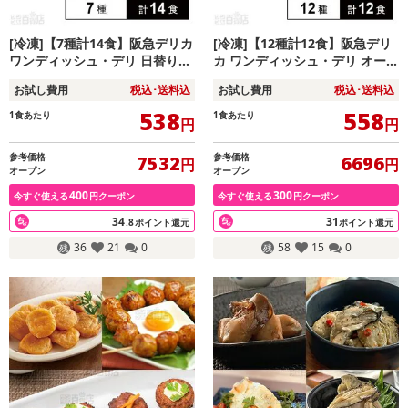
[冷凍]【7種計14食】阪急デリカ
[冷凍]【12種計12食】阪急デリ
ワンディッシュ・デリ 日替り2
カ ワンディッシュ・デリ オール
週間セット
スターセット
お試し費用
税込･送料込
お試し費用
税込･送料込
538
558
1食あたり
1食あたり
円
円
参考価格
参考価格
7532
6696
円
円
オープン
オープン
400
300
今すぐ使える
円クーポン
今すぐ使える
円クーポン
34
31
.8
ポイント還元
ポイント還元
36
21
0
58
15
0