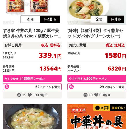
すき家 牛丼の具 120g / 豚生姜
[冷凍]【2種計4袋】タイ惣菜セ
焼き丼の具 120g / 横濱カレー 2
ット(ガパオ/グリーンカレー)
20g / 炭火やきとり丼の具 125g
お試し費用
税込･送料込
お試し費用
税込･送料込
339
1580
1食あたり
1袋あたり
.1
円
円
645.9
円
参考価格
参考価格
13564
6320
円
円
25834円
オープン
1300
300
今すぐ使える
円クーポン
今すぐ使える
円クーポン
62
29
.8
ポイント還元
.2
ポイント還元
19
190
0
10
0
0