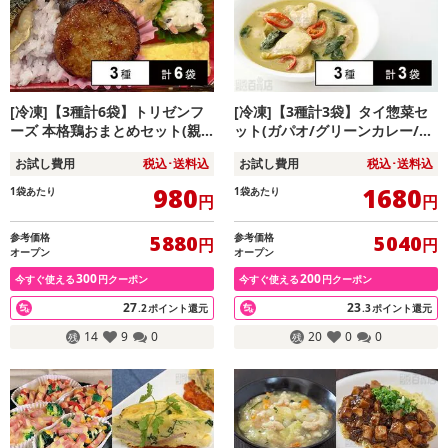
[冷凍]【3種計6袋】トリゼンフ
[冷凍]【3種計3袋】タイ惣菜セ
ーズ 本格鶏おまとめセット(親
ット(ガパオ/グリーンカレー/パ
鶏炭火焼500g/華味鳥ナゲット5
ッタイ)
お試し費用
税込･送料込
お試し費用
税込･送料込
00g/ミニハンバーグ500g)
980
1680
1袋あたり
1袋あたり
円
円
参考価格
参考価格
5880
5040
円
円
オープン
オープン
300
200
今すぐ使える
円クーポン
今すぐ使える
円クーポン
27
23
.2
ポイント還元
.3
ポイント還元
14
9
0
20
0
0