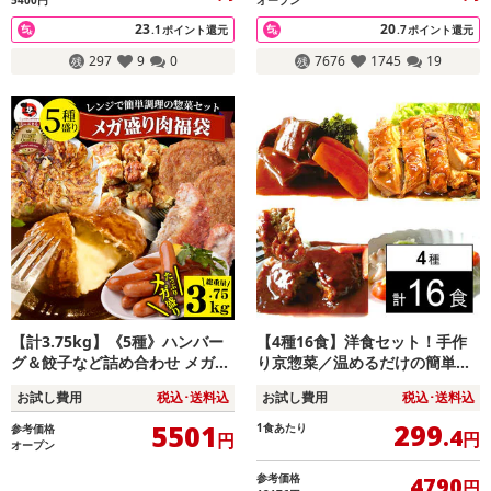
23
20
.1
ポイント還元
.7
ポイント還元
297
9
0
7676
1745
19
【計3.75kg】《5種》ハンバー
【4種16食】洋食セット！手作
グ＆餃子など詰め合わせ メガ盛
り京惣菜／温めるだけの簡単調
り肉の福袋 ！レンジでOKの簡
理・便利な冷凍保存
お試し費用
税込･送料込
お試し費用
税込･送料込
単調理
299
5501
1食あたり
参考価格
.4
円
円
オープン
参考価格
4790
円