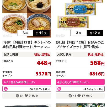
[冷凍]【6種計12食】キンレイの
[冷凍]【3種計12袋】お好みの匠
業務用具付麺セット(ラーメン3
プチサイズセット(豚玉/海鮮ミ
種/ちゃんぽん1種/うどん2種)
ックス/モダン焼)
お試し費用
税込･送料込
お試し費用
税込･送料込
448
568
1食あたり
1袋あたり
円
円
参考価格
参考価格
5376
6816
円
円
オープン
オープン
400
300
今すぐ使える
円クーポン
今すぐ使える
円クーポン
24
31
.8
ポイント還元
.5
ポイント還元
84
9
0
48
17
0