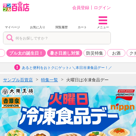
会員登録
ログイン
マイページ
お気に入り
閲覧履歴
カート
メニュー
品
プル太の誕生日！
暑さ日差し対策
防災特集
お酒
ク
あると便利をおトクにゲット♪ ＼本日冷凍食品デー！／
サンプル百貨店
特集一覧
火曜日は冷凍食品デー