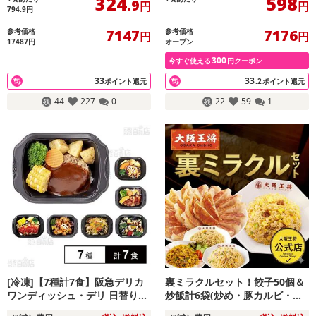
324
598
.9
円
円
794.9
円
参考価格
参考価格
7147
7176
円
円
17487円
オープン
300
今すぐ使える
円クーポン
33
33
ポイント還元
.2
ポイント還元
44
227
0
22
59
1
[冷凍]【7種計7食】阪急デリカ
裏ミラクルセット！餃子50個＆
ワンディッシュ・デリ 日替り1
炒飯計6袋(炒め・豚カルビ・カ
週間セット
レー・ねぎ塩)