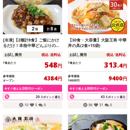
[冷凍]【2種計8食】ご飯にかけ
【30食・大容量】大阪王将 中華
るだけ！本格中華どんぶりの具
丼の具(2食×15袋)
セット(中華丼の具/麻婆豆腐丼
お試し費用
税込･送料込
お試し費用
税込･送料込
の具)
548
313
1食あたり
1食あたり
.4
円
円
参考価格
参考価格
4384
9400
円
円
オープン
14600円
200
800
今すぐ使える
円クーポン
今すぐ使える
円クーポン
20
43
.3
ポイント還元
.5
ポイント還元
10
5
0
96
31
0