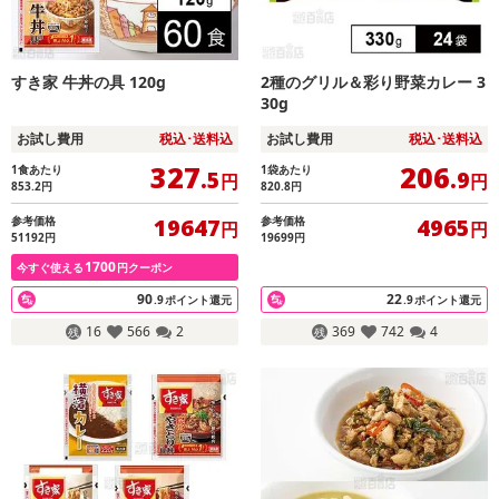
すき家 牛丼の具 120g
2種のグリル＆彩り野菜カレー 3
30g
お試し費用
税込･送料込
お試し費用
税込･送料込
327
206
1食あたり
1袋あたり
.5
.9
円
円
853.2
円
820.8
円
参考価格
参考価格
19647
4965
円
円
51192円
19699円
1700
今すぐ使える
円クーポン
90
22
.9
ポイント還元
.9
ポイント還元
16
566
2
369
742
4