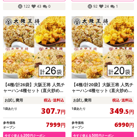
122
43
0
92
24
1
【4種/計26袋】大阪王将 人気チ
【4種/計20袋】大阪王将 人気チ
ャーハン4種セット (直火炒め・
ャーハン4種セット (直火炒め・
エビ塩・豚カルビ・カレー)
エビ塩・豚カルビ・カレー)
お試し費用
税込･送料込
お試し費用
税込･送料込
307
349
1袋あたり
1袋あたり
.7
.5
円
円
参考価格
参考価格
7999
6990
円
円
オープン
オープン
200
500
今すぐ使える
円クーポン
今すぐ使える
円クーポン