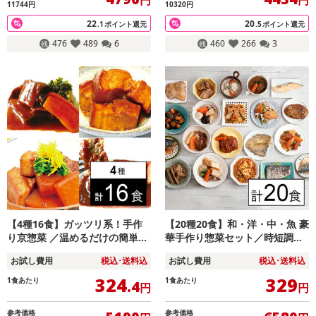
11744円
10320円
22
20
.1
ポイント還元
.5
ポイント還元
476
489
6
460
266
3
【4種16食】ガッツリ系！手作
【20種20食】和・洋・中・魚 豪
り京惣菜 ／温めるだけの簡単調
華手作り惣菜セット／時短調
理・便利な冷凍保存
理！安心の手作り惣菜
お試し費用
税込･送料込
お試し費用
税込･送料込
324
329
1食あたり
1食あたり
.4
円
円
参考価格
参考価格