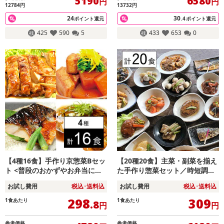
5190
6580
円
円
12784円
13732円
24
30
ポイント還元
.4
ポイント還元
425
590
5
433
653
0
【4種16食】手作り京惣菜Bセッ
【20種20食】主菜・副菜を揃え
ト <普段のおかずやお弁当にも
た手作り惣菜セット／時短調
便利！>
理。肉・魚・野菜いろんな味が
お試し費用
税込･送料込
お試し費用
税込･送料込
楽しめる♪
298
309
1食あたり
1食あたり
.8
円
円
参考価格
参考価格