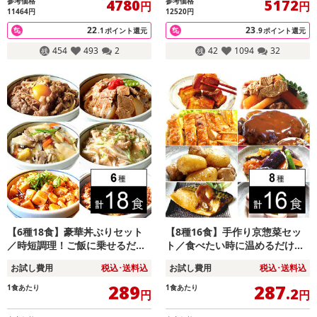
参考価格
参考価格
4780
5172
円
円
11464円
12520円
22
23
.1
ポイント還元
.9
ポイント還元
454
493
2
42
1094
32
【6種18食】豪華丼ぶりセット
【8種16食】手作り京惣菜セッ
／時短調理！ご飯に乗せるだ
ト／食べたい時に温めるだけ！
け！子どもから大人まで食べれ
簡単・便利・美味しい♪
お試し費用
税込･送料込
お試し費用
税込･送料込
る優しい味わい♪
289
287
1食あたり
1食あたり
.2
円
円