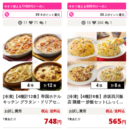
1160
600
今すぐ使える
円クーポン
今すぐ使える
円クーポン
39
30
.9
ポイント還元
.2
ポイント還元
11
71
1
10
260
1
[冷凍]【4種計12食】帝国ホテル
[冷凍]【4種計8食】赤坂四川飯
キッチン グラタン・ドリアセッ
店 陳建一 炒飯セット(ふっくら
ト(海老のマカロニグラタン/海
五目炒飯/海鮮炒飯/焼豚炒飯/
お試し費用
税込･送料込
お試し費用
税込･送料込
老のドリア/チキンのペンネグラ
蟹・カニカマ入りレタス炒飯)
タン/きのこ香るチキンドリア)
748
565
1食あたり
1食あたり
円
円