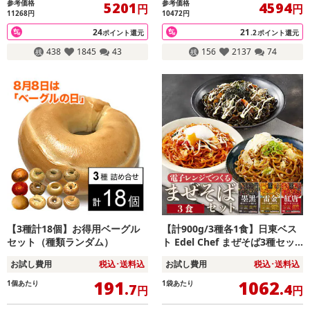
参考価格
参考価格
5201
4594
円
円
11268円
10472円
24
21
ポイント還元
.2
ポイント還元
438
1845
43
156
2137
74
【3種計18個】お得用ベーグル
【計900g/3種各1食】日東ベス
セット（種類ランダム）
ト Edel Chef まぜそば3種セッ
ト（墨黒/雷金/紅唐）
お試し費用
税込･送料込
お試し費用
税込･送料込
191
1062
1個あたり
1袋あたり
.7
.4
円
円