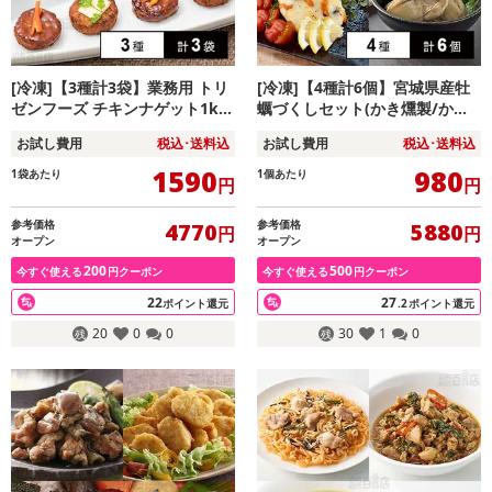
[冷凍]【3種計3袋】業務用 トリ
[冷凍]【4種計6個】宮城県産牡
ゼンフーズ チキンナゲット1k
蠣づくしセット(かき燻製/かき
g・ハンバーグ1kg・つくね1kg
オリーブオイル漬け/かき佃煮/
お試し費用
税込･送料込
お試し費用
税込･送料込
3種盛り
伊達の牡蠣グラタン)
1590
980
1袋あたり
1個あたり
円
円
参考価格
参考価格
4770
5880
円
円
オープン
オープン
200
500
今すぐ使える
円クーポン
今すぐ使える
円クーポン
22
27
ポイント還元
.2
ポイント還元
20
0
0
30
1
0