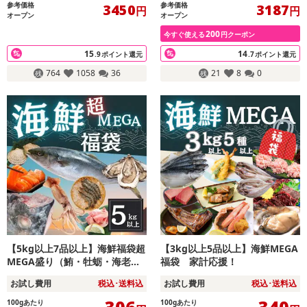
参考価格
参考価格
3450
3187
円
円
オープン
オープン
200
今すぐ使える
円クーポン
15
14
.9
ポイント還元
.7
ポイント還元
764
1058
36
21
8
0
【5kg以上7品以上】海鮮福袋超
【3kg以上5品以上】海鮮MEGA
MEGA盛り（鮪・牡蛎・海老・
福袋 家計応援！
焼き魚等々）
お試し費用
税込･送料込
お試し費用
税込･送料込
100gあたり
100gあたり