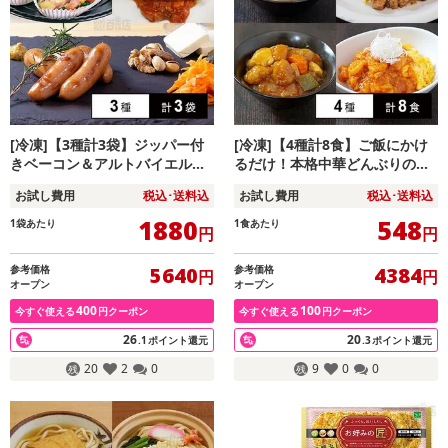
[冷凍]【3種計3袋】ジッパー付
[冷凍]【4種計8食】ご飯にかけ
きベーコン＆アルトバイエルン
るだけ！本格中華どんぶりの具
セット
セット(中華丼の具/麻婆豆腐丼
お試し費用
税込･送料込
お試し費用
税込･送料込
の具/酢豚丼の具/海老チリ丼の
具)
1880
548
1袋あたり
1食あたり
円
円
参考価格
参考価格
5640
4384
円
円
オープン
オープン
400
100
今すぐ使える
円クーポン
今すぐ使える
円クーポン
26
20
.1
ポイント還元
.3
ポイント還元
20
2
0
9
0
0