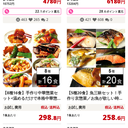
4780
6180
円
円
10752円
13204円
22
28
.1
ポイント還元
.6
ポイント還元
463
265
2
421
608
0
【8種16食】手作り中華惣菜セ
【5種20食】魚三昧セット！手
ット<温めるだけで本格中華惣菜
作り京惣菜／お魚が欲しい時に
をご家庭に！>
サッと用意できる！
お試し費用
税込･送料込
お試し費用
税込･送料込
298
258
1食あたり
1食あたり
.8
.6
円
円