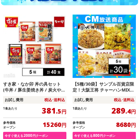
すき家・なか卯 丼の具セット
【5種/30袋】サンプル百貨店限
(牛丼 / 豚生姜焼き丼 / 炭火やき
定！大阪王将 チャーハンMIX福
とり丼 / 牛カルビ丼 / 親子丼)
袋セット
お試し費用
税込･送料込
お試し費用
税込･送料込
381
289
1食あたり
1袋あたり
.5
.4
円
円
参考価格
参考価格
15260
8680
円
円
オープン
オープン
2000
800
今すぐ使える
円クーポン
今すぐ使える
円クーポン