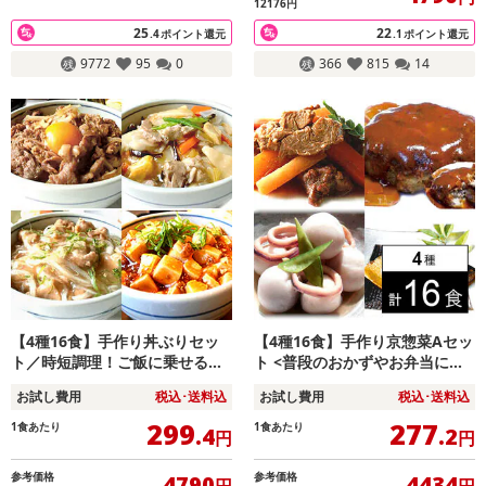
12176円
25
22
.4
ポイント還元
.1
ポイント還元
9772
95
0
366
815
14
【4種16食】手作り丼ぶりセッ
【4種16食】手作り京惣菜Aセッ
ト／時短調理！ご飯に乗せるだ
ト <普段のおかずやお弁当にも
け！子どもから大人まで食べれ
便利！>
お試し費用
税込･送料込
お試し費用
税込･送料込
る優しい味わい
299
277
1食あたり
1食あたり
.4
.2
円
円
参考価格
参考価格
4790
4434
円
円