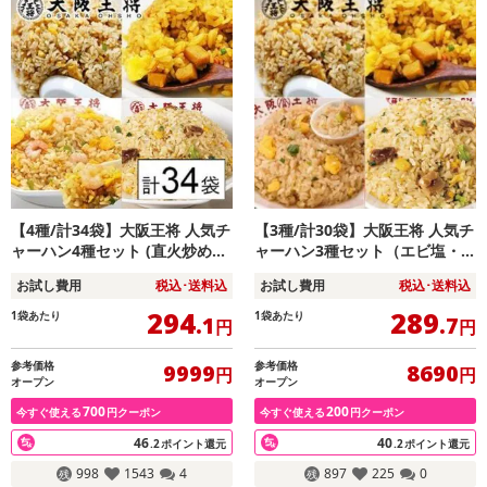
【4種/計34袋】大阪王将 人気チ
【3種/計30袋】大阪王将 人気チ
ャーハン4種セット (直火炒め・
ャーハン3種セット（エビ塩・直
エビ塩・豚カルビ・カレー)
火炒め・豚カルビ）
お試し費用
税込･送料込
お試し費用
税込･送料込
294
289
1袋あたり
1袋あたり
.1
.7
円
円
参考価格
参考価格
9999
8690
円
円
オープン
オープン
700
200
今すぐ使える
円クーポン
今すぐ使える
円クーポン
46
40
.2
ポイント還元
.2
ポイント還元
998
1543
4
897
225
0