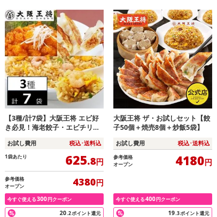
【3種/計7袋】大阪王将 エビ好
大阪王将 ザ・お試しセット【餃
き必見！海老餃子・エビチリ・
子50個＋焼売8個＋炒飯5袋】
えびチャーハンセット
お試し費用
税込･送料込
お試し費用
税込･送料込
625
4180
1袋あたり
参考価格
.8
円
円
オープン
参考価格
4380
円
オープン
300
400
今すぐ使える
円クーポン
今すぐ使える
円クーポン
20
19
.2
ポイント還元
.3
ポイント還元