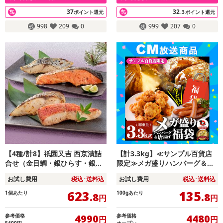
37
32
ポイント還元
.3
ポイント還元
998
209
0
999
207
0
【4種/計8】祇園又吉 西京漬詰
【計3.3kg】≪サンプル百貨店
合せ（金目鯛・銀ひらす・銀
限定≫メガ盛りハンバーグ＆唐
鮭・さわら×各2）【のし可】
揚げ食べ比べ福袋！ソーセージ
お試し費用
税込･送料込
お試し費用
税込･送料込
付き！
623
135
1個あたり
100gあたり
.8
.8
円
円
参考価格
参考価格
4990
4480
円
円
5400円
オープン