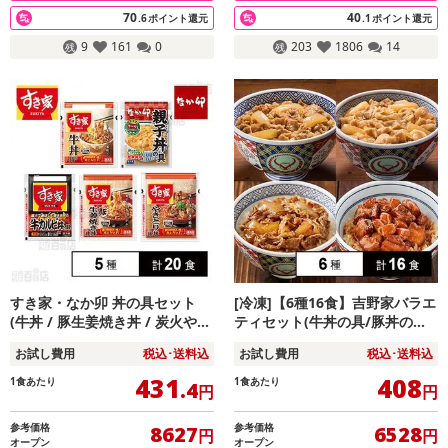
70
40
.6
ポイント還元
.1
ポイント還元
9
161
0
203
1806
14
すき家・なか卯 丼の具セット
[冷凍]【6種16食】吉野家バラエ
(牛丼 / 豚生姜焼き丼 / 炭火やき
ティセット(牛丼の具/豚丼の具/
とり丼 / 牛カルビ丼 / 親子丼)
牛焼肉丼の具/焼鶏丼の具/豚生
お試し費用
税込･送料込
お試し費用
税込･送料込
姜焼き/親子丼)
431
408
1食あたり
1食あたり
.4
円
円
参考価格
参考価格
8627
6528
円
円
オープン
オープン