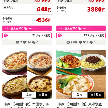
お試し費用
税込･送料込
お試し費用
税込･送料込
648
3880
1食あたり
参考価格
円
円
オープン
参考価格
4536
円
オープン
100
200
今すぐ使える
円クーポン
今すぐ使える
円クーポン
21
17
ポイント還元
.9
ポイント還元
7
24
0
9989
903
0
[冷凍]【4種計8食】帝国ホテル
[冷凍]【3種計15個】東洋水産