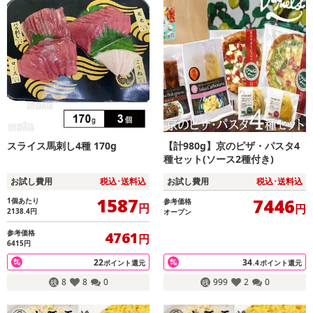
スライス馬刺し4種 170g
【計980g】京のピザ・パスタ4
種セット(ソース2種付き)
お試し費用
税込･送料込
お試し費用
税込･送料込
1587
7446
1個あたり
参考価格
円
円
2138.4
円
オープン
参考価格
4761
円
6415円
22
34
ポイント還元
.4
ポイント還元
8
8
0
999
2
0