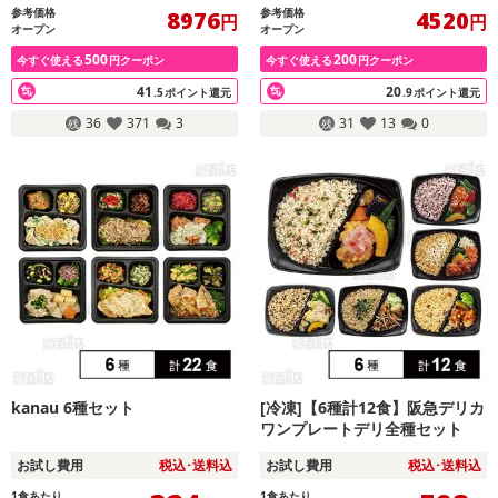
参考価格
参考価格
8976
4520
円
円
オープン
オープン
500
200
今すぐ使える
円クーポン
今すぐ使える
円クーポン
41
20
.5
ポイント還元
.9
ポイント還元
36
371
3
31
13
0
kanau 6種セット
[冷凍]【6種計12食】阪急デリカ
ワンプレートデリ全種セット
お試し費用
税込･送料込
お試し費用
税込･送料込
1食あたり
1食あたり