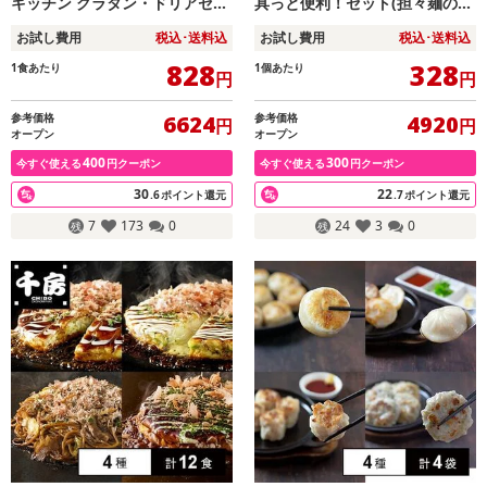
キッチン グラタン・ドリアセッ
具っと便利！セット(担々麺の
ト(海老のマカロニグラタン/海
具/ジャージャー麺の具/肉ワン
お試し費用
税込･送料込
お試し費用
税込･送料込
老のドリア/チキンのペンネグラ
タン)
タン/きのこ香るチキンドリア)
828
328
1食あたり
1個あたり
円
円
参考価格
参考価格
6624
4920
円
円
オープン
オープン
400
300
今すぐ使える
円クーポン
今すぐ使える
円クーポン
30
22
.6
ポイント還元
.7
ポイント還元
7
173
0
24
3
0