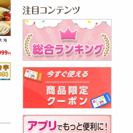
大 海
999
円
 焼き芋
461
円