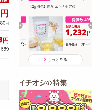
料込
初回トライアル
0
【2g×8包】国産 エキナセア茶
【70g】
サ
円
干し
数 498
提供数 495
80
円
用
お試し費用
388
1,232
円
円
9
円
オープン
オープン
参考価格
689
り
もっと見る