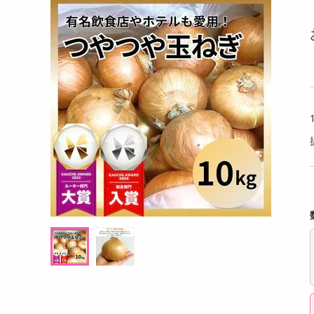
洗剤
ミントブラウニ
xmii(エックスミー) シルキー バリアー スー
【計8
キッチン・日用品
アンプル 30ml
とおい
ヘアケア・ボディケア
提供数 30
提供数 30
ビューティーケア
試し費用
お試し費用
,980
1,635
円
円
健康・ダイエット・サプリメント
医薬品・医薬部外品
10,368
7,260
考価格
参考価格
円
円
インテリア・家具・収納・寝具
103
817
個あたり
1個あたり
.8
.5
円
円
ファッション
家電
ベビー・キッズ・マタニティ
ペット用品
クーポン・資格・学習
掲載予告