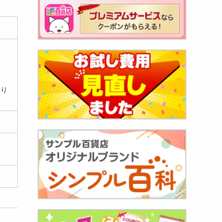
おり
油漬け
440
円