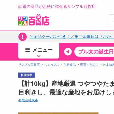
話題の商品がお得に試せるサンプル百貨店
＼全品クーポン付き！／第二金曜日は『おか
メニュー
ちょっプルカテゴリ
キッチン・日用品
食品
プル太の誕生日
すべ
食品・調味料
サンプル百貨店
ちょっプル
生鮮食品
野菜・きのこ
たまね
生鮮食品
軽減税率
加工食品
【計10kg】産地厳選 つやつやたま
お菓子
目利きし、最適な産地をお届けし
アイス・スイーツ
有限会社東市
飲料
00分 ～
08月07日10時00分 ～
お酒
ちょっプル
ちょ
0
0
0
0