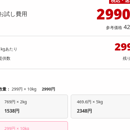
税込・送
料理の素
ナッツ・ドライフルーツ
栄養ドリンク・エナジードリンク
チューハイ・カクテル
洗剤ギフト
ヘルスケア・衛生用品
健康グッズ
インテリア雑貨
時計
記録メディア・メモリーカード
マタニティ
299
切(4切×2パック)】サンマ生姜煮(骨ご
【2食入】そうめんこんにゃく
乾物・海苔・粉物
ゼリー・プリン
お茶・紅茶（茶葉）
ノンアルコール飲料
その他 洗剤
キッチン雑貨・食器・消耗品
アウトドア・イベント用品・DIY・工具
アクセサリー
その他 ベビー・キッズ・マタニティ
スマートフォン・携帯電話・タブレットアクセ
お試し費用
しい煮魚&安心無添加おかず♪)
店舗
リー
カレー・シチュー
和菓子
コーヒー(豆・インスタント）
ビール・ワイン・お酒ギフト
調理器具・鍋・包丁
その他 インテリア・家具
ファッション雑貨
電池
提供数 578
提供
店舗情報
42
参考価格
食品ギフト
おつまみ
ココア・チョコレート飲料
その他 アルコール飲料
弁当箱・水筒・弁当グッズ
下着・ルームウェア
電球・蛍光灯・照明
お試し費用
お試し費
1,230
1,
円
29
1kgあたり
オープン
参考価格
参考価格
153
提供数
残
1切あたり
.8
円
数量：
299円 × 10kg
2990円
769円 × 2kg
469.6円 × 5kg
1538円
2348円
299円 × 10kg