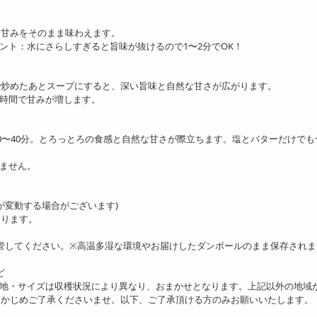
な甘みをそのまま味わえます。
ント：水にさらしすぎると旨味が抜けるので1〜2分でOK！
で炒めたあとスープにすると、深い旨味と自然な甘さが広がります。
時間で甘みが増します。
0〜40分。とろっとろの食感と自然な甘さが際立ちます。塩とバターだけでも
ません。
さが変動する場合がございます)
なります。
保管してください。※高温多湿な環境やお届けしたダンボールのまま保存されま
ど
産地・サイズは収穫状況により異なり、おまかせとなります。上記以外の地域
らかじめご了承くださいませ。以下、ご了承頂ける方のみお願いいたします。