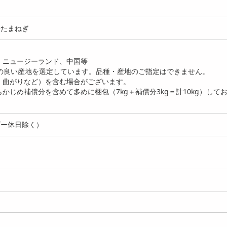
やたまねぎ
、ニュージーランド、中国等
の良い産地を選定しています。品種・産地のご指定はできません。
・曲がりなど）を含む場合がございます。
かじめ補償分を含めて多めに梱包（7kg＋補償分3kg＝計10kg）して
kg(1kg×5p)】国産 無
【計1kg】いくら醤油漬け
【計500g】いくら醤
焼き芋 ...
《天然紅鮭》
《天然紅鮭》
5150
11490
6
円
円
ダー休日除く）