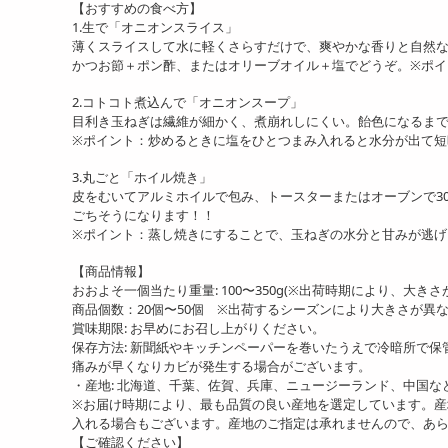
【おすすめの食べ方】
1.生で「オニオンスライス」
薄くスライスして水に軽くさらすだけで、爽やかな香りと自然
かつお節＋ポン酢、またはオリーブオイル＋塩でどうぞ。※ポイ
2.コトコト煮込んで「オニオンスープ」
目利き玉ねぎは繊維が細かく、煮崩れしにくい。飴色になるま
※ポイント：炒めるときに塩をひとつまみ入れると水分が出て短
3.丸ごと「ホイル焼き」
皮をむいてアルミホイルで包み、トースターまたはオーブンで3
ごちそうになります！！
※ポイント：蒸し焼きにすることで、玉ねぎの水分と甘みが逃げ
【商品情報】
おおよそ一個当たり重量: 100〜350g(※出荷時期により、大き
商品個数：20個〜50個 ※出荷するシーズンにより大きさが異
賞味期限: お早めにお召し上がりください。
保存方法: 新聞紙やキッチンペーパーを巻いたうえで冷暗所で
痛みが早くなりカビが発生する場合がございます。
・産地: 北海道、千葉、佐賀、兵庫、ニュージーランド、中国な
※お届け時期により、最も品質の良い産地を選定しています。
入れる場合もございます。産地のご指定は承れませんので、あ
【ご確認ください】