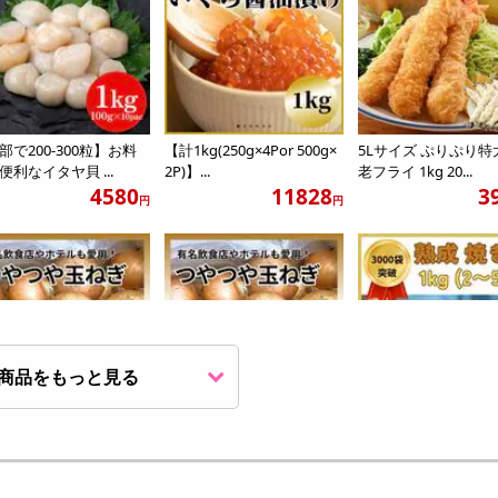
部で200-300粒】お料
【計1kg(250g×4Por 500g×
5Lサイズ ぷりぷり特
便利なイタヤ貝 ...
2P)】...
老フライ 1kg 20...
4580
11828
3
円
円
商品をもっと見る
2kg】産地厳選 つやつ
【計5kg】産地厳選 つやつ
【1kg】国産 無添加
まねぎ
やたまねぎ
冷凍
1538
2348
2
円
円