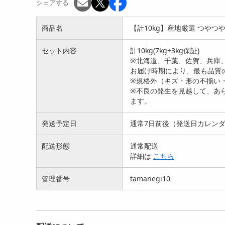
シェアする
商品名
【計10kg】産地厳選 つやつ
セット内容
計10kg(7kg+3kg保証)
※北海道、千葉、佐賀、兵庫
お届け時期により、最も品質
※規格外（キズ・形の不揃い
※不良の発生を見越して、あら
【計3kg(1kg×3p)】国産 無
【計4kg(1kg×4p)】国産 無
【計5
ます。
添加 焼き芋 ...
添加 焼き芋 ...
添加 
3639
4687
円
円
発送予定日
通常7日前後（発送日カレン
配送形態
通常配送
詳細は
こちら
管理番号
tamanegi10