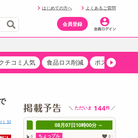
はじめての方へ
よくあるご質問
会員登録
クチコミ人気
食品ロス削減
ポストにお届け
イベント
・サプリメント
品
・収納・寝具
マタニティ
ケア
イベント最新情報（RSPほか）
その他 食品
製菓・製パン材料
飲料ギフト
生活雑貨
メンズ
AV機器
クーポン
その他 お菓子・スイーツ
その他 飲料
スポーツ・アウトドア用品
ベビー・キッズ
その他 家電
で
商品限定クーポン
144
＼
／
ただいま
件
介護用品
レッグウェア
その他 キッチン・日用品
その他 ファッション
サンプリング
コミ 32
 ～
08月07日10時00分 ～
0
抽選サンプル
ちょっプル
ちょっプ
0
0
0
0