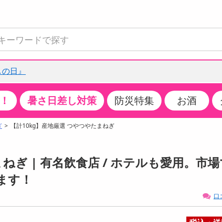
しの日』
！
暑さ日差し対策
防災特集
お酒
て見る
特設コーナー
食品・調味料
生鮮食品
お菓子
アイス・スイーツ
飲料
お酒
洗剤
キッチン・日用品
健康・ダイエット
医薬品・医薬部外
インテリア・家具
ファッション
家電
ベビー・キッズ・
ペット用品
加工食品
ヘアケア・ボディ
ビューティーケア
特集一覧
ぎ
【計10kg】産地厳選 つやつやたまねぎ
全国うまいもの博
米・雑穀
肉・肉加工品
スナック菓子
アイスクリーム・シャーベット
水・ミネラルウォーター・炭酸水
ビール・発泡酒・新ジャンル
キッチン・台所用洗剤
掃除用具
健康食品・飲料
第二類医薬品
収納用品
トップス
生活家電
ベビーおむつ・トイレ用品
犬用品
カップ麺・乾麺・パスタ
ヘアケア・スタイリング
スキンケア・基礎化粧品
クチコミで選ばれた人気商品
パン・シリアル・コーンフレーク
魚介類・シーフード・水産加工品
クッキー・クラッカー
ケーキ・スイーツ
お茶・紅茶（ソフトドリンク）
ワイン
洗濯用洗剤・柔軟剤・漂白剤
洗濯用品
ダイエット
指定第二類医薬品
寝具・布団
ボトムス
キッチン家電
授乳グッズ
猫用品
インスタント・レトルト・冷凍食品・惣菜
ボディケア
ベースメイク・メイクアップ・ネイル
ねぎ | 有名飲食店 / ホテルも愛用。市場
チーズ・ヨーグルト・乳製品・卵
フルーツ・果物・果物加工品
キャンディ・ガム・タブレット
お菓子・スイーツギフト
コーヒー（ソフトドリンク）
日本酒・焼酎
バス・お風呂用洗剤
トイレ・バス用品
サプリメント
第三類医薬品
マット・カーペット・クッション
シューズ
冷房・暖房器具・空調
食事グッズ
その他 ペット用品
ナチュラル・オーガニックコスメ
ます！
ポイント
調味料・ドレッシング・油
野菜・きのこ
せんべい・米菓
果実・野菜・清涼・乳飲料
洋酒・リキュール
トイレ用洗剤
タオル
美容サプリメント・ドリンク
医薬部外品
テーブル・デスク・カウンター
バッグ
美容・健康家電
ベビー用品・雑貨
香水・アロマ
口
08月07日10時00分 ～
08月07日10時00分
ポイント履歴
缶詰・瓶詰・ジャム・はちみつ
ミールキット
チョコレート
トクホ
果実酒・梅酒
住居用洗剤
日用品
スポーツサプリメント・ドリンク
チェア・ソファ
財布・小物
パソコン・プリンター・パソコン周辺機器
家具・寝具
っプル
ちょっプル
ちょっプルポイントとは？
0
0