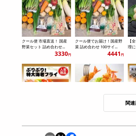
クール便 市場直送！ 国産
クール便でお届け！国産野
【全
野菜セット 詰め合わせ...
菜 詰め合わせ 100サイ...
理に
3330
4441
円
円
関連
ぷりぷり! 3Lサイズ 海老フ
4Lサイズ ぷりぷり 特大 海
【計
ライ 約1kg (2...
老フライ 約20尾
やた
3713
3831
円
円