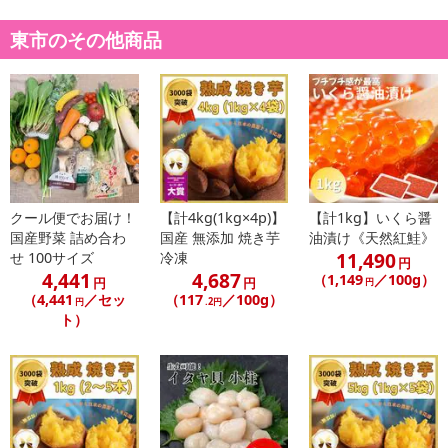
東市のその他商品
休業日
クール便でお届け！
【計4kg(1kg×4p)】
【計1kg】いくら醤
国産野菜 詰め合わ
国産 無添加 焼き芋
油漬け《天然紅鮭》
11,490
せ 100サイズ
冷凍
■
その他共通および商品カテゴリー別注意事項（※必ずご確認くだ
円
4,441
4,687
（1,149
／100g）
さい）
円
円
円
（4,441
／セッ
（117
／100g）
円
.2円
ト）
こちらの情報は
2026年07月09日
時点での情報となります。