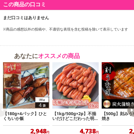
国際味覚審査機構TQiにおいて、優秀味覚賞を受賞！
この商品の口コミ
66年守り続けてきた、昔ながらの製法にこだわり！
職人技が今に生きる辛子明太子。本物がもつ美味しさです。
※商品の感想以外の投稿や、不適切な表現を含む投稿を除いて表示しています
アツアツのご飯の上にのせて食べれば、ご飯が進むこと間違いな
し！！
他にもパスタやサラダなど、いろいろな料理に使えます♪
あなたに
オススメの商品
保存方法: -18℃以下で保存
賞味期限: 製造より1年
原産国(最終加工地): 日本
・賞味期限：出荷日より30日以上(冷凍時)
・原産国（最終加工地）：福岡県
・原材料/材質/素材：すけそうだら卵巣、食塩、合成清酒、調味料
(アミノ酸等)、酸化防止剤(ビタミンC)、酵素、サイアシン、酸味
【180g×4パック】ひと
【1kg/500g×2p】不揃
【500g】刻み
料、発色材
くちいか飯
いだけどこだわった明太
焼き
子
2,948
4,738
2
円
円