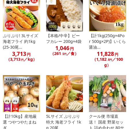
ぷりぷり! 3Lサイズ
【本格/中辛】ビー
【計1kg(250g×4Po
海老フライ 約1kg
フカレー 200g×4袋
r 500g×2P)】いくら
1,046
(25-30尾...
醤油...
円
3,713
11,828
（261
／食）
円
円
.5円
（3,713
／kg）
（1,182
／100
円
.8円
g）
【計10kg】産地厳
5Lサイズ ぷりぷり
クール便 市場直
選 つやつやたまね
特大 海老フライ 1k
送！ 国産 野菜セッ
ぎ
g 20尾
ト 詰め合わせ 80サ