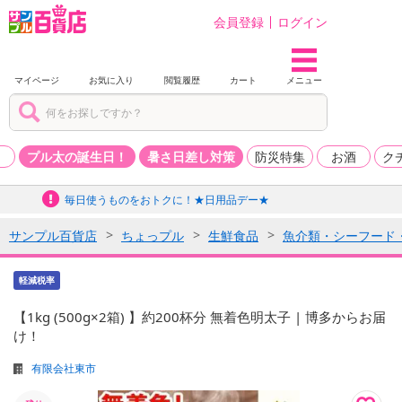
会員登録
ログイン
マイページ
お気に入り
閲覧履歴
カート
メニュー
品
プル太の誕生日！
暑さ日差し対策
防災特集
お酒
ク
毎日使うものをおトクに！★日用品デー★
サンプル百貨店
ちょっプル
生鮮食品
魚介類・シーフード
軽減税率
【1kg (500g×2箱) 】約200杯分 無着色明太子 | 博多からお届
け！
有限会社東市