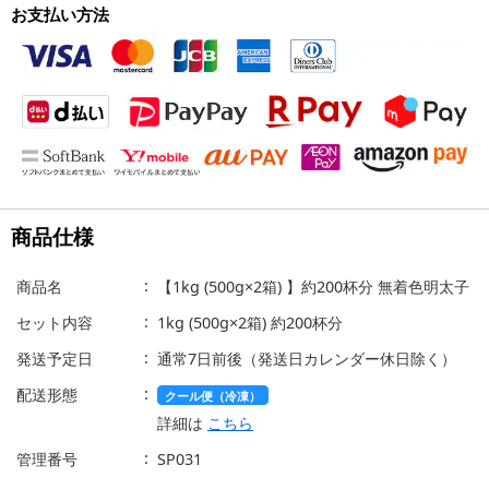
お支払い方法
商品仕様
商品名
【1kg (500g×2箱) 】約200杯分 無着色明太子
セット内容
1kg (500g×2箱) 約200杯分
発送予定日
通常7日前後（発送日カレンダー休日除く）
配送形態
クール便（冷凍）
詳細は
こちら
管理番号
SP031