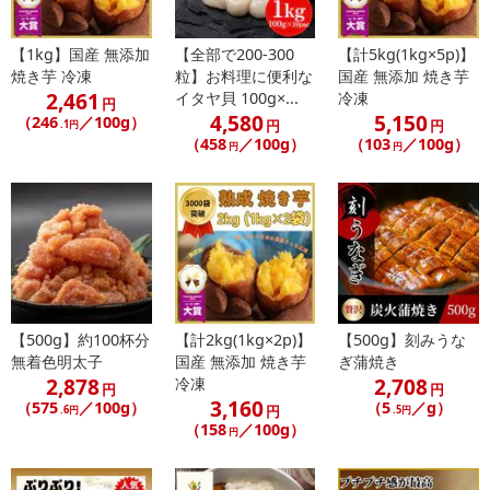
【1kg】国産 無添加
【全部で200-300
【計5kg(1kg×5p)】
焼き芋 冷凍
粒】お料理に便利な
国産 無添加 焼き芋
2,461
イタヤ貝 100g×...
冷凍
円
4,580
5,150
（246
／100g）
円
円
.1円
（458
／100g）
（103
／100g）
円
円
【500g】約100杯分
【計2kg(1kg×2p)】
【500g】刻みうな
無着色明太子
国産 無添加 焼き芋
ぎ蒲焼き
2,878
2,708
冷凍
円
円
3,160
（575
／100g）
（5
／g）
円
.6円
.5円
（158
／100g）
円