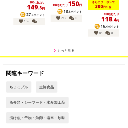
150
※送料はお試し費用に含まれております。
さらにクーポンで
100gあたり
149
100gあたり
円
300
円引き
.5
円
※d払い、PayPay、au PAY、au PAY（auかんたん決済）、ソフトバ
13
.8ポイント
27
100gあたり
.6ポイント
ンクまとめて支払い、楽天ペイ、メルペイ、AEON Pay、Amazon
118
212
0
.4
円
136
0
Payでお支払いの場合、決済のため外部サイトへ遷移します。
16
.4ポイント
※予約商品は決済手段ごとに定められた決済期限日にお支払いを完
85
0
了することがございます。ご了承いただいたうえでお申し込みくだ
さい。
もっと見る
【配送伝票番号について】
※配送形態がメール便の商品については、商品の発送完了後、配送
伝票番号がマイページに表示されない場合もございます。
関連キーワード
【配送日時の指定について】
ちょっプル
生鮮食品
※配送日時の指定が可能な商品の場合、商品によってご指定できる
配送日、配送時間が異なる可能性がございます。
カート機能をご利用の場合は、配送日時指定をご利用いただけませ
魚介類・シーフード・水産加工品
ん。
漬け魚・干物・魚卵・塩辛・珍味
発送日カレンダー