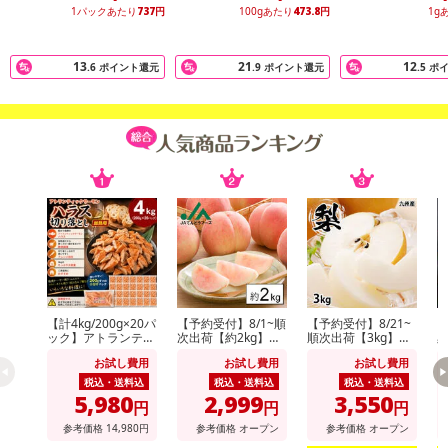
注意事項
1パックあたり
737
円
100gあたり
473.8
円
1g
【賞味・消費期限のある商品について】
商品到着時点でのお日持ち期間は、配送日数などにより異なります
13
21
12
.6
ポイント還元
.9
ポイント還元
.5
ポ
のでご了承ください。
【キャンセルについて】
※お申込み後のキャンセルはお受けできません。
記載されている内容を必ずご確認いただき、お届けする商品セット
にご納得いただきましたうえでお申し込みください。
※パッケージ変更や商品リニューアル（成分など含む）等により、
参考の掲載画像や画像内のバーコードなど、お届け商品と多少異な
る場合がございます。
また、[新たな加工食品の原料原産地表示制度]の経過措置期間の終
了により、商品詳細内に記載の原産国・原材料の表記が旧表記の場
【計4kg/200g×20パ
【予約受付】8/1~順
【予約受付】8/21~
【
ック】アトランティ
次出荷【約2kg】山
順次出荷【3kg】九
合がございます。
ックサーモンハラス
形県産白桃(品種・
州産 梨《個数・品
あらかじめご了承いただいた上でお申込みください。なお、本理由
お試し費用
お試し費用
お試し費用
切り落とし
玉数おまかせ)※ご家
種おまかせ》(ご家
庭用
庭用)
税込・送料込
税込・送料込
税込・送料込
によるお申込み後のキャンセル・返品交換は対応いたしかねます。
5,980
2,999
3,550
円
円
円
参考価格
14,980
円
参考価格
オープン
参考価格
オープン
【お支払いについて】