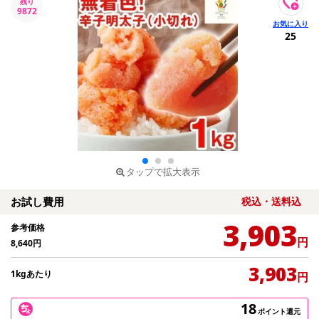
残り
9872
25
タップで拡大表示
お試し費用
税込・送料込
3,903
参考価格
円
8,640
円
3,903
1kgあたり
円
18
ポイント還元