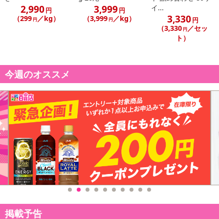
2,990
3,999
イ...
円
円
3,330
（299
／kg）
（3,999
／kg）
円
円
円
（3,330
／セッ
円
ト）
今週のオススメ
掲載予告