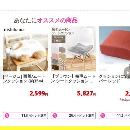
あなたに
オススメの商品
[ベージュ] 西川/ムート
【ブラウン】短毛ムート
クッションにな
ンクッション (約35×45c
ン シートクッション 同
バー レッド
m)
色2枚組
2,599
5,827
2
円
円
1枚あ
11
26
11
.8
ポイント還元
.4
ポイント還元
.5
ポ