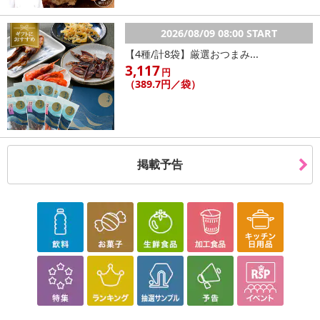
※商品改良のため、予告なく仕様が若干変更になる場合がござい
ます
2026/08/09 08:00 START
※本商品を使用してのあらゆるトラブルには、弊社は一切の責任
を負いません
【4種/計8袋】厳選おつまみ...
3,117
上記注意点をよくご確認し、予めご了承ください
円
（389.7円／袋）
注意事項
【賞味・消費期限のある商品について】
商品到着時点でのお日持ち期間は、配送日数などにより異なります
掲載予告
のでご了承ください。
【キャンセルについて】
※お申込み後のキャンセルはお受けできません。
記載されている内容を必ずご確認いただき、お届けする商品セット
にご納得いただきましたうえでお申し込みください。
※パッケージ変更や商品リニューアル（成分など含む）等により、
参考の掲載画像や画像内のバーコードなど、お届け商品と多少異な
る場合がございます。