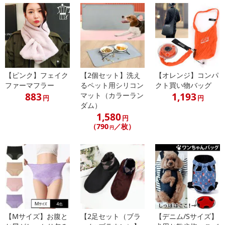
【ピンク】フェイク
【2個セット】洗え
【オレンジ】コンパ
ファーマフラー
るペット用シリコン
クト買い物バッグ
883
1,193
マット（カラーラン
円
円
ダム）
1,580
円
（790
／枚）
円
【Mサイズ】お腹と
【2足セット（ブラ
【デニム/Sサイズ】