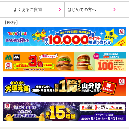
また、[新たな加工食品の原料原産地表示制度]の経過措置期間の終
了により、商品詳細内に記載の原産国・原材料の表記が旧表記の場
よくあるご質問
はじめての方へ
合がございます。
あらかじめご了承いただいた上でお申込みください。なお、本理由
【PR枠】
によるお申込み後のキャンセル・返品交換は対応いたしかねます。
【お支払いについて】
※送料はお試し費用に含まれております。
※d払い、PayPay、au PAY、au PAY（auかんたん決済）、ソフトバ
ンクまとめて支払い、楽天ペイ、メルペイ、AEON Pay、Amazon
Payでお支払いの場合、決済のため外部サイトへ遷移します。
※予約商品は決済手段ごとに定められた決済期限日にお支払いを完
了することがございます。ご了承いただいたうえでお申し込みくだ
さい。
【配送伝票番号について】
※配送形態がメール便の商品については、商品の発送完了後、配送
伝票番号がマイページに表示されない場合もございます。
【配送日時の指定について】