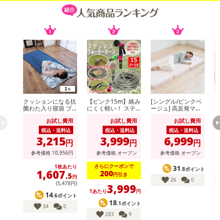
クッションになる抗
【ピンク15m】絡み
[シングル/ピンクベ
[
菌わた入り寝袋 ブ
にくく軽い！ ステ
ージュ] 高反発マッ
ルー
ンレスウォーターホ
トレス 厚さ10セン
レ
お試し費用
お試し費用
お試し費用
ース (散水パター
チ 130N (カバー付)
ン：7種類切替可)
※日本製
税込・送料込
税込・送料込
税込・送料込
3,215
3,999
6,999
円
円
円
参考価格
10,956
円
参考価格
オープン
参考価格
オープン
さらにクーポンで
1枚あたり
31
.8ポイント
1,607
200
円引き
.5
円
26
0
(5,478円)
3,999
1あたり
円
14
.6ポイント
18
.1ポイント
34
0
283
9