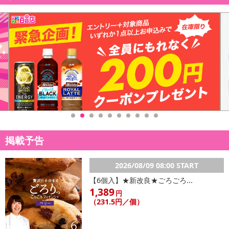
空気入れた状態：40×28×11cm
・商品重量：80g
・注意事項：
【ご注意点】
※サイズは、多少の誤差が生じる場合がございます
※モニター環境により、実際のものと素材感・色が多少異なって
見える場合がございますので、ご了承ください
※海外輸入品のため、多少の縫製の乱れや糸切りが不十分な場合
がございます
※商品は、簡易包装で発送します。海外輸入品のため、パッケー
ジに外国語が表記されており、多少のスレ、汚れ、破れなどがある
場合がございます。予めご了承ください
掲載予告
※メール便の発送で壊れ物の指定が出来ない為、到着時にパッケ
ージが損傷している場合がございます。万が一、商品に損傷があっ
2026/08/09 08:00 START
た場合は、交換、返金等させていただきますので、ご連絡お願いい
【6個入】★新改良★ごろごろ...
たします
1,389
円
但し、着払いでの返品は一切受付けません。着払いで商品をご返
（231.5円／個）
送した場合は、キャンセル返金処理を行いかねますのでご了承くだ
さい