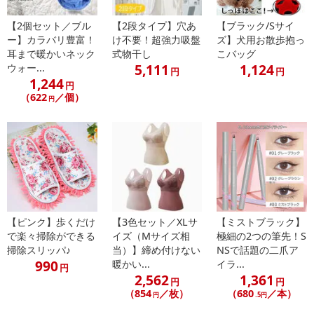
【2個セット／ブル
【2段タイプ】穴あ
【ブラック/Sサイ
ー】カラバリ豊富！
け不要！超強力吸盤
ズ】犬用お散歩抱っ
耳まで暖かいネック
式物干し
こバッグ
5,111
1,124
ウォー...
円
円
1,244
円
（622
／個）
円
【ピンク】歩くだけ
【3色セット／XLサ
【ミストブラック】
で楽々掃除ができる
イズ（Mサイズ相
極細の2つの筆先！S
掃除スリッパ♪
当）】締め付けない
NSで話題の二爪ア
990
暖かい...
イラ...
円
2,562
1,361
円
円
（854
／枚）
（680
／本）
円
.5円