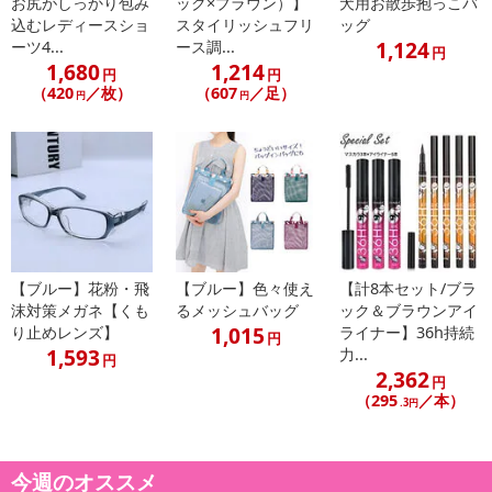
お尻がしっかり包み
ック×ブラウン）】
犬用お散歩抱っこバ
込むレディースショ
スタイリッシュフリ
ッグ
1,124
ーツ4...
ース調...
円
1,680
1,214
円
円
（420
／枚）
（607
／足）
円
円
【ブルー】花粉・飛
【ブルー】色々使え
【計8本セット/ブラ
沫対策メガネ【くも
るメッシュバッグ
ック＆ブラウンアイ
1,015
り止めレンズ】
ライナー】36h持続
円
1,593
力...
円
2,362
円
・原産国（最終加工地）：中国
（295
／本）
.3円
・原材料/材質/素材：ポリエステルミルクシュレッド
・商品カラー：グレー
・商品サイズ：
今週のオススメ
折り畳んだ状態：14×11×3cm