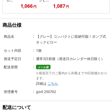
ロ...
クピ...
1,066
1,087
円
円
商品仕様
商品名
【グレー】コンパクトに収納可能！ポンプ式
ネックピロー
セット内容
1個
発送予定日
通常3日前後（発送日カレンダー休日除く）
配送形態
メール便
※発送完了のご案内から到着まで10日前後かかり
ます。
詳細は
こちら
管理番号
god-250702
配送について