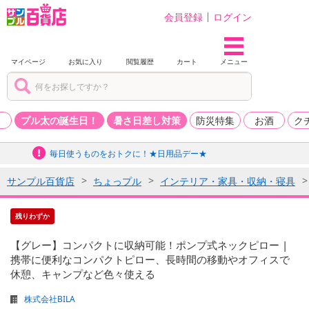
会員登録
ログイン
マイページ
お気に入り
閲覧履歴
カート
メニュー
品
プル太の誕生日！
暑さ日差し対策
防災特集
お酒
ク
毎日使うものをおトクに！★日用品デー★
サンプル百貨店
ちょっプル
インテリア・家具・収納・寝具
残りわずか
【グレー】コンパクトに収納可能！ポンプ式ネックピロー |
携帯に便利なコンパクトピロー、長時間の移動やオフィスで
休憩、キャンプなど色々使える
株式会社BILA