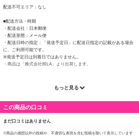
配送不可エリア：なし
■配送方法・時期
・配送会社：日本郵便
・配送形態：メール便
・配送日時の指定：「発送予定日」に配送日指定の記載がある場合
に、ご利用可能です。
※発送予定日は到着日ではありません。
・商品は「株式会社BILA」より出荷します。
もっと見る
商品詳細
移動時間が楽になる！押すだけで膨らむ、アウトドア、オフィス、
この商品の口コミ
コンパクトに畳めて持ち運びも楽々！
※商品の感想以外の投稿や、不適切な表現を含む投稿を除いて表示しています