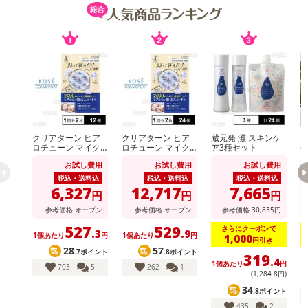
クリアターン ヒア
クリアターン ヒア
蔵元発 灘 スキンケ
【
ロチューン マイク
ロチューン マイク
ア3種セット
e
ロパッチ 2000 1回
ロパッチ 2000 1回
グ
お試し費用
お試し費用
お試し費用
分(2枚入)
分(2枚入)
税込・送料込
税込・送料込
税込・送料込
6,327
12,717
7,665
円
円
円
参考価格
オープン
参考価格
オープン
参考価格
30,835
円
527
529
さらにクーポンで
.3
.9
1個あたり
円
1個あたり
円
1,000
円引き
28
57
.7ポイント
.8ポイント
319
.4
1個あたり
円
1
703
5
262
1
(1,284
.8
円)
34
.8ポイント
435
2