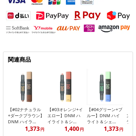
関連商品
【#02ナチュラル
【#03オレンジ+イ
【#04グリーン+ブ
【#
+ダークブラウン】
エロー】DNM ハ
ルー】DNM ハイ
ンク
DNM ハイラ...
イライト＆シ...
ライト＆シェ...
ライト
1,373
1,400
1,373
円
円
円