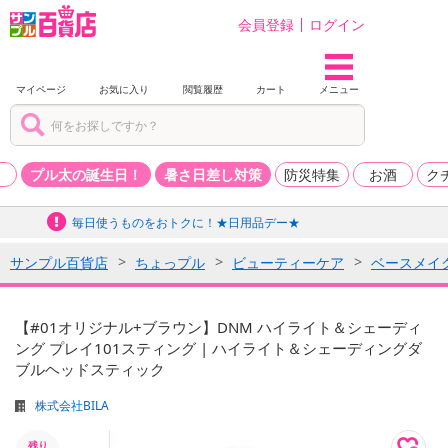
会員登録
ログイン
マイページ
お気に入り
閲覧履歴
カート
メニュー
品
プル太の誕生日！
暑さ日差し対策
防災特集
お酒
ク
毎日使うものをおトクに！★日用品デー★
サンプル百貨店
ちょっプル
ビューティーケア
ベースメイ
【#01オリジナル+ブラウン】DNM ハイライト＆シェーディ
ング プレイ101スティング | ハイライト＆シェーディングダ
ブルヘッドスティック
株式会社BILA
残り