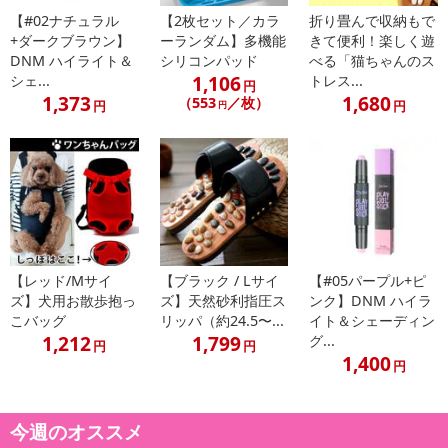
【#02ナチュラル
【2枚セット／カラ
折り畳んで収納もで
+ダークブラウン】
ーランダム】多機能
きて便利！楽しく遊
DNM ハイライト＆
シリコンパッド
べる「猫ちゃんのス
1,106
シェ...
トレス...
円
1,373
1,680
（553
／枚）
円
円
円
【レッド/Mサイ
【ブラック / Lサイ
【#05パープル+ピ
ズ】犬用お散歩抱っ
ズ】天然砂利指圧ス
ンク】DNM ハイラ
こバッグ
リッパ（約24.5〜...
イト＆シェーディン
1,212
1,799
グ...
円
円
1,400
円
今週のオススメ