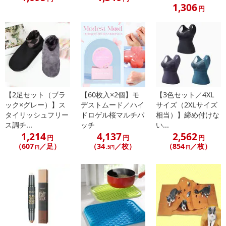
1,306
円
【2足セット（ブラ
【60枚入×2個】モ
【3色セット／4XL
ック×グレー）】ス
デストムード／ハイ
サイズ（2XLサイズ
タイリッシュフリー
ドロゲル桜マルチパ
相当）】締め付けな
ス調チ...
ッチ
い...
1,214
4,137
2,562
円
円
円
（607
／足）
（34
／枚）
（854
／枚）
円
.5円
円