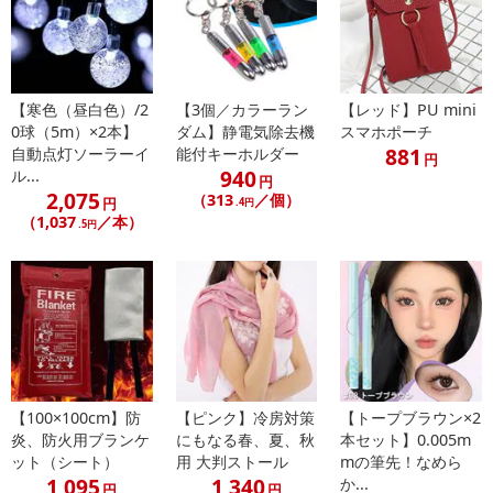
【寒色（昼白色）/2
【3個／カラーラン
【レッド】PU mini
0球（5m）×2本】
ダム】静電気除去機
スマホポーチ
881
自動点灯ソーラーイ
能付キーホルダー
円
940
ル...
円
2,075
（313
／個）
円
.4円
（1,037
／本）
.5円
【100×100cm】防
【ピンク】冷房対策
【トープブラウン×2
炎、防火用ブランケ
にもなる春、夏、秋
本セット】0.005m
ット（シート）
用 大判ストール
mの筆先！なめら
1,095
1,340
か...
円
円