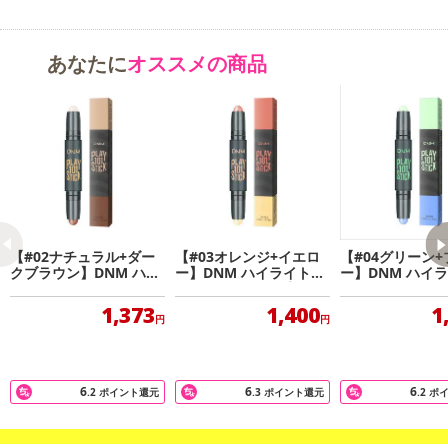
あなたに
オススメの商品
【#02ナチュラル+ダー
【#03オレンジ+イエロ
【#04グリーン+
クブラウン】DNM ハイ
ー】DNM ハイライト＆
ー】DNM ハイ
ライト＆シェーディング
シェーディング プレイ1
シェーディング 
プレイ101スティング
01スティング
01スティング
1,373
1,400
1
円
円
6
6
6
.2
ポイント還元
.3
ポイント還元
.2
ポ