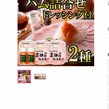
洗剤
ト 13個入
パティスリー アソートメント 8個入
あおさ
キッチン・日用品
ヘアケア・ボディケア
提供数 60
提供数 60
ビューティーケア
試し費用
お試し費用
,480
8,640
円
円
健康・ダイエット・サプリメント
医薬品・医薬部外品
オープン
オープン
考価格
参考価格
インテリア・家具・収納・寝具
3,240
2,160
箱あたり
1箱あたり
円
円
ファッション
家電
ベビー・キッズ・マタニティ
ペット用品
クーポン・資格・学習
掲載予告