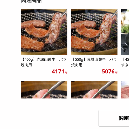
【400g】赤城山麓牛 バラ
【550g】赤城山麓牛 バラ
【4
焼肉用
焼肉用
すき
4171
5076
円
円
関連