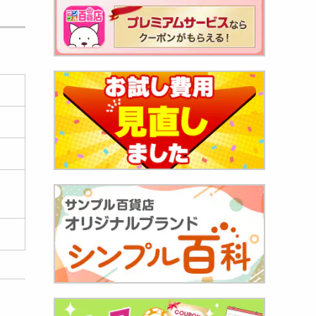
ml】
738
円
野屋」
032
円