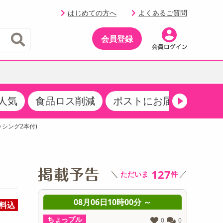
はじめての方へ
よくあるご質問
会員登録
人気
食品ロス削減
ポストにお届け
生活
イベント
・サプリメント
品
・収納・寝具
マタニティ
ケア
イベント最新情報（RSPほか）
シング2本付)
その他 食品
製菓・製パン材料
飲料ギフト
生活雑貨
メンズ
AV機器
クーポン
その他 お菓子・スイーツ
その他 飲料
スポーツ・アウトドア用品
ベビー・キッズ
その他 家電
商品限定クーポン
127
＼
／
ただいま
件
介護用品
レッグウェア
その他 キッチン・日用品
その他 ファッション
サンプリング
 ～
08月06日10時00分 ～
0
料込
抽選サンプル
ちょっプル
ちょっプ
0
0
0
0