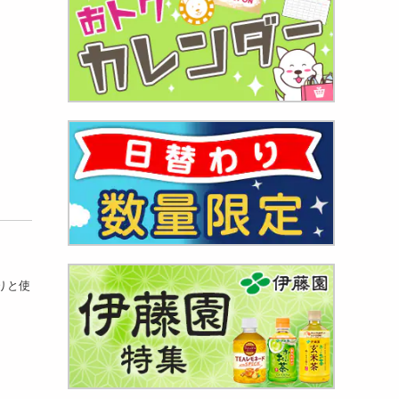
焼肉用
697
円
焼肉用
りと使
044
円