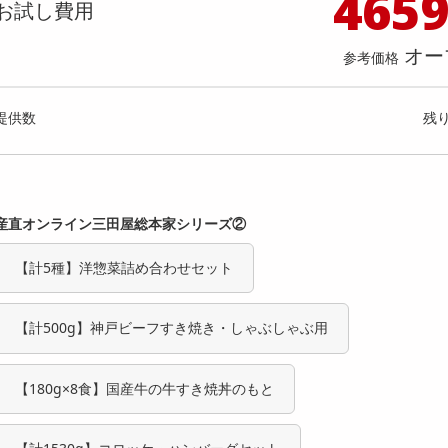
465
料理の素
ナッツ・ドライフルーツ
栄養ドリンク・エナジードリンク
チューハイ・カクテル
洗剤ギフト
ヘルスケア・衛生用品
健康グッズ
インテリア雑貨
時計
記録メディア・メモリーカード
マタニティ
お試し費用
のりわかめスープ 80g
Milcora 土鍋風 炊飯器「匠」（
乾物・海苔・粉物
ゼリー・プリン
お茶・紅茶（茶葉）
ノンアルコール飲料
その他 洗剤
キッチン雑貨・食器・消耗品
アウトドア・イベント用品・DIY・工具
アクセサリー
その他 ベビー・キッズ・マタニティ
スマートフォン・携帯電話・タブレットアクセ
予約機能/しゃもじ/計量カップ
店舗
オー
リー
参考価格
カレー・シチュー
和菓子
コーヒー(豆・インスタント）
ビール・ワイン・お酒ギフト
調理器具・鍋・包丁
その他 インテリア・家具
ファッション雑貨
電池
提供数 404
提供
店舗情報
食品ギフト
おつまみ
ココア・チョコレート飲料
その他 アルコール飲料
弁当箱・水筒・弁当グッズ
下着・ルームウェア
電球・蛍光灯・照明
お試し費用
お試し費
提供数
残
1,197
6,
円
オープン
参考価格
参考価格
産直オンライン三田屋総本家シリーズ②
【計5種】洋惣菜詰め合わせセット
【計500g】神戸ビーフすき焼き・しゃぶしゃぶ用
【180g×8食】国産牛の牛すき焼丼のもと