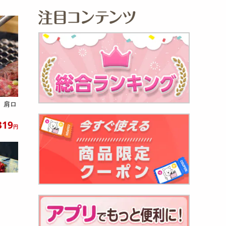
 肩ロ
319
円