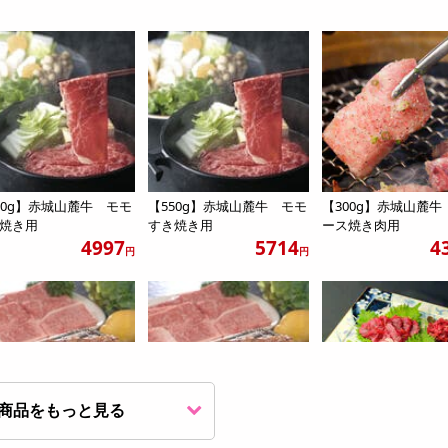
50g】赤城山麓牛 モモ
【550g】赤城山麓牛 モモ
【300g】赤城山麓牛
焼き用
すき焼き用
ース焼き肉用
4997
5714
4
円
円
商品をもっと見る