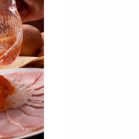
50g×3枚】「松喜屋」
【計400g】「松喜屋」 近
【計400g】「松喜屋
牛サーロインステ...
江牛あみ焼肉
江牛あみ焼き ロース・
17392
6935
8
円
円
600g】「松喜屋」 近
【計500g】「松喜屋」 近
【300g】「松喜屋」
あみ焼肉 モモ・バ...
江牛あみ焼肉 ロース・...
牛ひとくちステーキ ロ
9561
10442
8
円
円