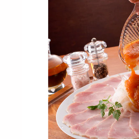
【500g】飛騨牛肩ロース焼
【270g】飛騨牛もも一口ス
【1
肉用
テーキ用
近江
9600
6758
円
円
【計600g】「松喜屋」 近
【計300g】 「松喜屋」 近
【計
江牛あみ焼き ロース・...
江牛あみ焼肉 モモ・...
江牛
13060
6072
円
円