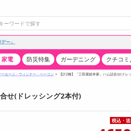
得デー』
家電
防災特集
ガーデニング
クチコミ
て見る
特設コーナー
食品・調味料
生鮮食品
お菓子
アイス・スイーツ
飲料
お酒
洗剤
キッチン・日用品
健康・ダイエット
医薬品・医薬部外
インテリア・家具
ファッション
家電
ベビー・キッズ・
ペット用品
加工食品
ヘアケア・ボディ
ビューティーケア
特集一覧
ソーセージ・ウィンナー・ベーコン
【計2種】「三田屋総本家」ハム詰合せ(ドレッ
全国うまいもの博
米・雑穀
肉・肉加工品
スナック菓子
アイスクリーム・シャーベット
水・ミネラルウォーター・炭酸水
ビール・発泡酒・新ジャンル
キッチン・台所用洗剤
掃除用具
健康食品・飲料
第二類医薬品
収納用品
トップス
生活家電
ベビーおむつ・トイレ用品
犬用品
カップ麺・乾麺・パスタ
ヘアケア・スタイリング
スキンケア・基礎化粧品
クチコミで選ばれた人気商品
パン・シリアル・コーンフレーク
魚介類・シーフード・水産加工品
クッキー・クラッカー
ケーキ・スイーツ
お茶・紅茶（ソフトドリンク）
ワイン
洗濯用洗剤・柔軟剤・漂白剤
洗濯用品
ダイエット
指定第二類医薬品
寝具・布団
ボトムス
キッチン家電
授乳グッズ
猫用品
インスタント・レトルト・冷凍食品・惣菜
ボディケア
ベースメイク・メイクアップ・ネイル
合せ(ドレッシング2本付)
チーズ・ヨーグルト・乳製品・卵
フルーツ・果物・果物加工品
キャンディ・ガム・タブレット
お菓子・スイーツギフト
コーヒー（ソフトドリンク）
日本酒・焼酎
バス・お風呂用洗剤
トイレ・バス用品
サプリメント
第三類医薬品
マット・カーペット・クッション
シューズ
冷房・暖房器具・空調
食事グッズ
その他 ペット用品
ナチュラル・オーガニックコスメ
ポイント
調味料・ドレッシング・油
野菜・きのこ
せんべい・米菓
果実・野菜・清涼・乳飲料
洋酒・リキュール
トイレ用洗剤
タオル
美容サプリメント・ドリンク
医薬部外品
テーブル・デスク・カウンター
バッグ
美容・健康家電
ベビー用品・雑貨
香水・アロマ
08月06日10時00分 ～
08月06日10時00分
ポイント履歴
税込・送
缶詰・瓶詰・ジャム・はちみつ
ミールキット
チョコレート
トクホ
果実酒・梅酒
住居用洗剤
日用品
スポーツサプリメント・ドリンク
チェア・ソファ
財布・小物
パソコン・プリンター・パソコン周辺機器
家具・寝具
っプル
ちょっプル
ちょっプルポイントとは？
0
0