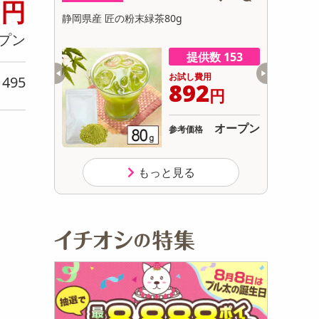
9
円
初回トライアル
2.5合炊き/
静岡県産 匠の粉末緑茶80g
パティスリ
サ
付き）
プン
数 236
提供数 153
用
お試し費用
495
り
999
892
円
円
オープン
オープン
参考価格
もっと見る