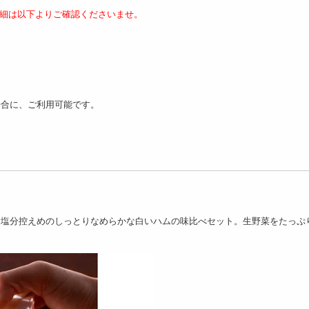
細は以下よりご確認くださいませ。
【600g】松坂牛バラ
00g】「萬野屋」 萬野
【計730g】「伊賀上野の
13
モモステーキ
里」 つるし焼豚&ロース...
7052
4251
円
円
場合に、ご利用可能です。
【580g】飛騨牛もも焼肉用
【250g】飛騨牛もも
60g/180g×2枚 】松坂
に塩分控えめのしっとりなめらかな白いハムの味比べセット。生野菜をたっぷ
9600
5
ロースステ...
円
13109
円