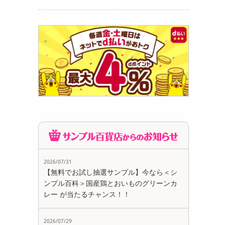
」 近
...
718
円
2026/07/31
【無料でお試し抽選サンプル】今なら＜シ
ンプル百科＞国産鶏とおいものグリーンカ
 近江
...
レー が当たるチャンス！！
710
円
2026/07/29