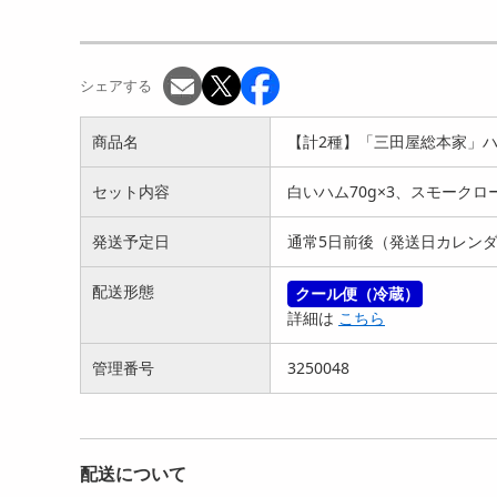
【400g】赤城山麓牛 肩ロ
【500g】赤城山麓牛 肩ロ
【4
ース焼き肉用
ース焼き肉用
ース
5181
6018
円
円
シェアする
商品名
【計2種】「三田屋総本家」ハ
セット内容
白いハム70g×3、スモークロー
発送予定日
通常5日前後（発送日カレンダ
【3種+ソース付計1130g】
【450g】「萬野屋」 萬野
【6
配送形態
クール便（冷蔵）
大阪 「Teppan...
和牛焼肉用モモ
和牛
詳細は
こちら
6651
7052
円
円
管理番号
3250048
配送について