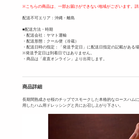
※こちらの商品は、一部お届けができない地域がございます。詳
配送不可エリア：沖縄・離島
【3種計550g】「萬野屋」
【3種計900g】「萬野屋」
【4
萬野和牛焼肉用3種(...
萬野和牛焼肉用3種(...
和牛
■配送方法・時期
8807
13207
円
円
・配送会社：ヤマト運輸
・配送形態：クール便（冷蔵）
・配送日時の指定：「発送予定日」に配送日指定の記載がある
※発送予定日は到着日ではありません。
・商品は「産直オンライン」より出荷します。
商品詳細
【計1.4kg】さくらポーク
【計400g/200g×2枚】松坂
【計3
長期間熟成させ桜のチップでスモークした本格的なロースハム
焼肉&しゃぶしゃぶセッ...
牛 ロースステー...
牛 
用したハム用ドレッシングと共にお召し上がり下さい。
8807
14108
円
円