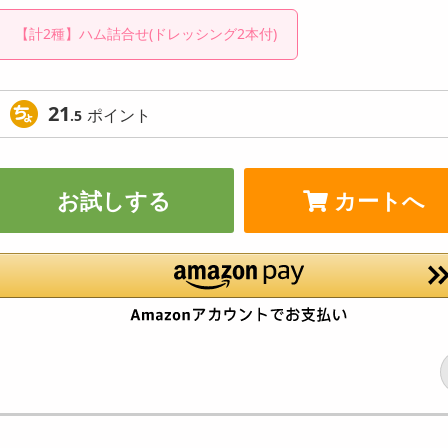
【計2種】ハム詰合せ(ドレッシング2本付)
21
ポイント
.5
お試しする
カートへ