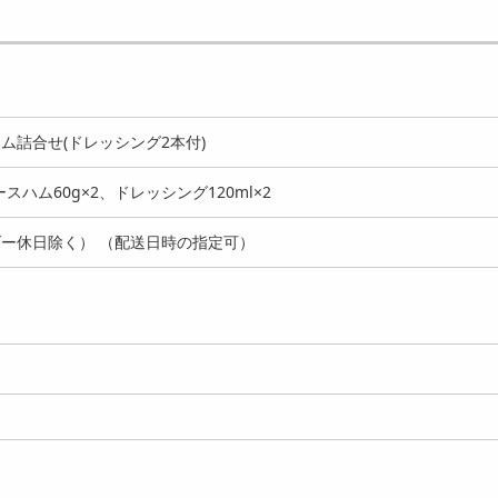
00g】鹿児島黒牛 肩ロ
【500g】鹿児島黒牛 肩ロ
【4種計220g+たれ50
焼肉用
ース焼肉用
熊本 「千興ファー...
6846
8072
6
円
円
ム詰合せ(ドレッシング2本付)
スハム60g×2、ドレッシング120ml×2
ー休日除く） （配送日時の指定可）
00g】「萬野屋」 萬野
【1kg】「萬野屋」 萬野和
【3種計400g】「萬
焼肉用モモ
牛焼肉用モモ
萬野和牛焼肉用3種(...
8797
13207
7
円
円