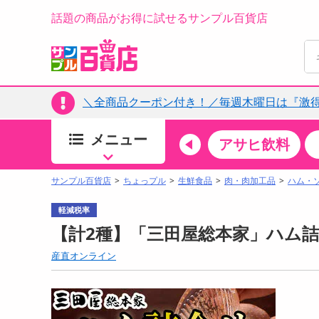
話題の商品がお得に試せるサンプル百貨店
＼全商品クーポン付き！／毎週木曜日は『激
メニュー
ちょっプルカテゴリ
キッチン・日用品
食品
アサヒ飲料
すべ
食品・調味料
サンプル百貨店
ちょっプル
生鮮食品
肉・肉加工品
ハム・
生鮮食品
軽減税率
加工食品
【計2種】「三田屋総本家」ハム詰
お菓子
産直オンライン
アイス・スイーツ
飲料
00分 ～
08月06日10時00分 ～
お酒
ちょっプル
ちょ
0
0
0
0