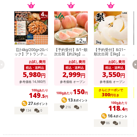
【計4kg/200g×20パ
【予約受付】8/1~順
【予約受付】8/21~
【
ック】アトランティ
次出荷【約2kg】山
順次出荷【3kg】九
ックサーモンハラス
形県産白桃(品種・
州産 梨《個数・品
お試し費用
お試し費用
お試し費用
切り落とし
玉数おまかせ)※ご家
種おまかせ》(ご家
庭用
庭用)
税込・送料込
税込・送料込
税込・送料込
5,980
2,999
3,550
円
円
円
参考価格
14,980
円
参考価格
オープン
参考価格
オープン
150
さらにクーポンで
100gあたり
149
100gあたり
円
300
円引き
.5
円
13
.8ポイント
27
100gあたり
.6ポイント
118
216
1
.4
円
134
0
16
.4ポイント
86
0