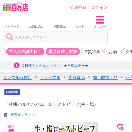
会員登録
ログイン
マイページ
お気に入り
閲覧履歴
カート
メニュー
品
プル太の誕生日！
暑さ日差し対策
防災特集
お酒
ク
毎日使うものをおトクに！★日用品デー★
サンプル百貨店
ちょっプル
生鮮食品
肉・肉加工品
ハ
軽減税率
「札幌バルナバハム」ローストビーフ(牛・塩)
産直オンライン
残り
499