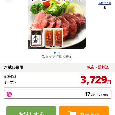
3
タップで拡大表示
お試し費用
税込・送料込
3,729
参考価格
円
オープン
17
.2
ポイント還元
お試しする
カートへ