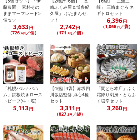
【5個セット】「伊
【2種計16個】「長
【6袋】「三浦三
※パッケージ変更や商品リニューアル（成分など含む）等により、
藤農園」 素朴その
崎ふくみ屋＆博多紀
崎」 三崎まぐろ ネ
参考の掲載画像や画像内のバーコードなど、お届け商品と多少異な
ままマーマレード5
久屋」 ぶたまんセ
ギトロセット
る場合がございます。
6,396
個セッ...
ット
円
また、[新たな加工食品の原料原産地表示制度]の経過措置期間の終
3,633
2,742
（1,066
／袋）
円
円
円
了により、商品詳細内に記載の原産国・原材料の表記が旧表記の場
（726
／個）
（171
／個）
.6円
.4円
合がございます。
あらかじめご了承いただいた上でお申込みください。なお、本理由
によるお申込み後のキャンセル・返品交換は対応いたしかねます。
【お支払いについて】
※送料はお試し費用に含まれております。
※d払い、PayPay、au PAY、au PAY（auかんたん決済）、ソフトバ
ンクまとめて支払い、楽天ペイ、メルペイ、AEON Pay、Amazon
「札幌バルナバハ
【4種計4袋】赤坂四
「関とら本店」ふく
Payでお支払いの場合、決済のため外部サイトへ遷移します。
ム」鉄板焼きロース
川飯店監修 点心4種
霜降り刺身・とらふ
トビーフ(牛・塩)
セット
く塩辛セット
5,113
3,311
3,260
円
円
円
発送日カレンダー
（827
／袋）
.8円