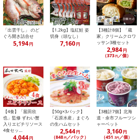
「出雲干し」 のど
【1.2kg】塩紅鮭 姿
【3種計8個】「蔵
ぐろ開き詰合せ
切身（頭なし）
家」クリームクロワ
5,194
7,160
休業日
ッサン3種セット
円
円
2,984
円
（373
／個）
円
■
その他共通および商品カテゴリー別注意事項（※必ずご確認くだ
さい）
こちらの情報は
2026年07月09日
時点での情報となります。
【4食】「菰田欣
【50g×3パック】
【3種計7個】北海
也」監修 ずわい蟹
「石原水産」まぐろ
道・余市フルーツシ
入りエビチリソース
の生ハムセット
ャーベット
2,544
3,160
4食セッ...
円
円
4,044
（848
／パック）
（451
／個）
円
円
.5円