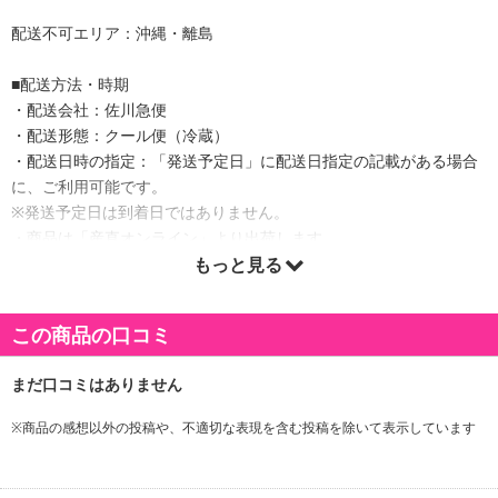
配送不可エリア：沖縄・離島
■配送方法・時期
・配送会社：佐川急便
・配送形態：クール便（冷蔵）
・配送日時の指定：「発送予定日」に配送日指定の記載がある場合
に、ご利用可能です。
※発送予定日は到着日ではありません。
・商品は「産直オンライン」より出荷します。
もっと見る
商品詳細
この商品の口コミ
ドイツ岩塩と牛肉のみでつくった、こだわりのローストビーフ。赤
身肉が美味しい牛もも肉を厳選し、丁寧に塩をすり込み、熟練の職
人が手焼きしたローストビーフ。素材の旨味を引き出した一品で
※商品の感想以外の投稿や、不適切な表現を含む投稿を除いて表示しています
す。まずは、スライスしてそのまま、さらに付属のたれをつけてお
召し上がりください。