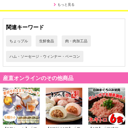
・賞味期限：製造日365日
もっと見る
・原産国（最終加工地）：日本
・原材料/材質/素材：
【ローストビーフ】牛肉(輸入)、食塩
関連キーワード
【バルナバのたれ】醤油(国内製造)、リンゴ酢、砂糖、リンゴ加工
品、みりん、水飴、濃縮りんご果汁、玉葱、食塩、酵母エキス、香
ちょっプル
生鮮食品
肉・肉加工品
辛料、(一部に小麦・大豆・りんごを含む)
・アレルギー表示：小麦、牛肉、大豆、リンゴ
ハム・ソーセージ・ウィンナー・ベーコン
注意事項
【賞味・消費期限のある商品について】
産直オンラインのその他商品
商品到着時点でのお日持ち期間は、配送日数などにより異なります
のでご了承ください。
【キャンセルについて】
※お申込み後のキャンセルはお受けできません。
記載されている内容を必ずご確認いただき、お届けする商品セット
にご納得いただきましたうえでお申し込みください。