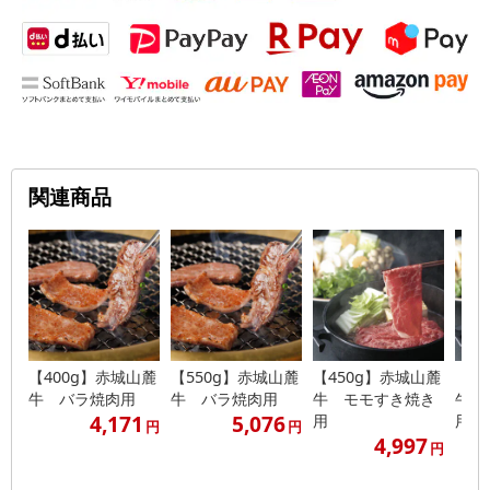
関連商品
【400g】赤城山麓
【550g】赤城山麓
【450g】赤城山麓
【5
牛 バラ焼肉用
牛 バラ焼肉用
牛 モモすき焼き
牛 
4,171
5,076
用
用
円
円
4,997
円