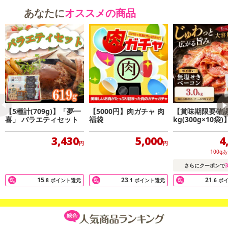
あなたに
オススメの商品
【5種計(709g)】「夢一
【5000円】肉ガチャ 肉
【賞味期限要確認
喜」 バラエティセット
福袋
kg(300g×10袋
きベーコン【形
3,430
5,000
4
円
円
100g
3
さらにクーポンで
15
23
21
.8
ポイント還元
.1
ポイント還元
.6
ポ