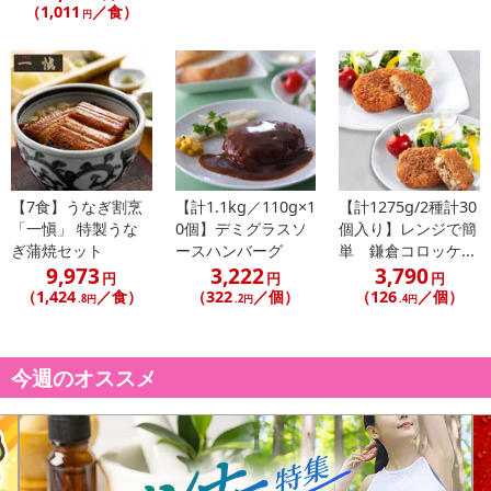
（1,011
／食）
円
【7食】うなぎ割烹
【計1.1kg／110g×1
【計1275g/2種計30
「一愼」 特製うな
0個】デミグラスソ
個入り】レンジで簡
ぎ蒲焼セット
ースハンバーグ
単 鎌倉コロッケ...
9,973
3,222
3,790
円
円
円
（1,424
／食）
（322
／個）
（126
／個）
.8円
.2円
.4円
今週のオススメ