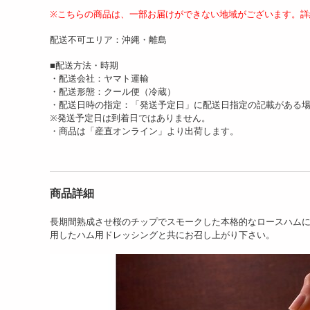
※こちらの商品は、一部お届けができない地域がございます。詳
配送不可エリア：沖縄・離島
【3種計550g】「萬野屋」
【3種計900g】「萬野屋」
【4
萬野和牛焼肉用3種(...
萬野和牛焼肉用3種(...
和牛
■配送方法・時期
8807
13207
円
円
・配送会社：ヤマト運輸
・配送形態：クール便（冷蔵）
・配送日時の指定：「発送予定日」に配送日指定の記載がある
※発送予定日は到着日ではありません。
・商品は「産直オンライン」より出荷します。
商品詳細
【計1.4kg】さくらポーク
【計400g/200g×2枚】松坂
【計3
長期間熟成させ桜のチップでスモークした本格的なロースハム
焼肉&しゃぶしゃぶセッ...
牛 ロースステー...
牛 
用したハム用ドレッシングと共にお召し上がり下さい。
8807
14108
円
円