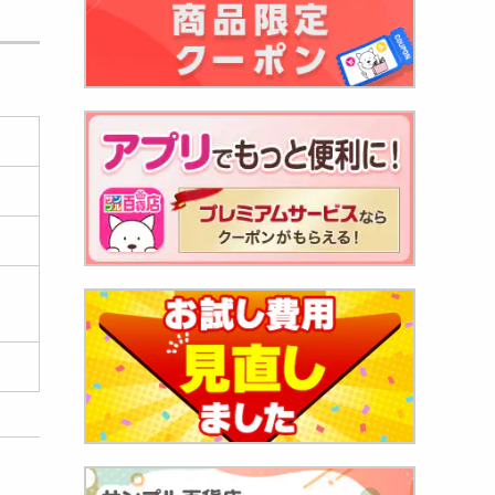
ml】
738
円
野屋」
032
円