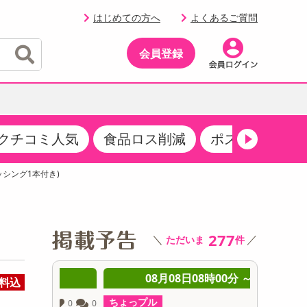
はじめての方へ
よくあるご質問
会員登録
クチコミ人気
食品ロス削減
ポストにお届け
イベント
・サプリメント
品
・収納・寝具
マタニティ
ケア
イベント最新情報（RSPほか）
シング1本付き)
その他 食品
製菓・製パン材料
飲料ギフト
生活雑貨
メンズ
AV機器
クーポン
その他 お菓子・スイーツ
その他 飲料
スポーツ・アウトドア用品
ベビー・キッズ
その他 家電
商品限定クーポン
277
＼
／
ただいま
件
介護用品
レッグウェア
その他 キッチン・日用品
その他 ファッション
サンプリング
 ～
08月08日08時00分 ～
0
料込
抽選サンプル
ちょっプル
ちょっプ
0
0
0
0