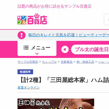
話題の商品がお得に試せるサンプル百貨店
毎日のキレイと元気を応援！ビューティーデー
メニュー
ちょっプルカテゴリ
キッチン・日用品
食品
プル太の誕生日
すべ
食品・調味料
サンプル百貨店
ちょっプル
生鮮食品
肉・肉加工品
ハム・
生鮮食品
軽減税率
加工食品
【計2種】「三田屋総本家」ハム詰
お菓子
産直オンライン
アイス・スイーツ
飲料
00分 ～
08月08日08時00分 ～
お酒
ちょっプル
抽選
0
0
0
0