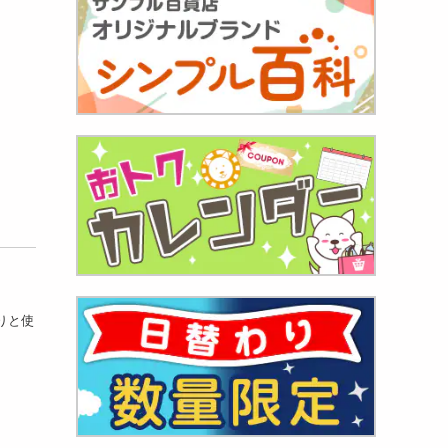
焼肉用
697
円
焼肉用
りと使
044
円