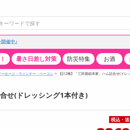
開催中♪
！
暑さ日差し対策
防災特集
お酒
て見る
特設コーナー
食品・調味料
生鮮食品
お菓子
アイス・スイーツ
飲料
お酒
洗剤
キッチン・日用品
健康・ダイエット
医薬品・医薬部外
インテリア・家具
ファッション
家電
ベビー・キッズ・
ペット用品
加工食品
ヘアケア・ボディ
ビューティーケア
特集一覧
ソーセージ・ウィンナー・ベーコン
【計2種】「三田屋総本家」ハム詰合せ(ドレッ
全国うまいもの博
米・雑穀
肉・肉加工品
スナック菓子
アイスクリーム・シャーベット
水・ミネラルウォーター・炭酸水
ビール・発泡酒・新ジャンル
キッチン・台所用洗剤
掃除用具
健康食品・飲料
第二類医薬品
収納用品
トップス
生活家電
ベビーおむつ・トイレ用品
犬用品
カップ麺・乾麺・パスタ
ヘアケア・スタイリング
スキンケア・基礎化粧品
クチコミで選ばれた人気商品
パン・シリアル・コーンフレーク
魚介類・シーフード・水産加工品
クッキー・クラッカー
ケーキ・スイーツ
お茶・紅茶（ソフトドリンク）
ワイン
洗濯用洗剤・柔軟剤・漂白剤
洗濯用品
ダイエット
指定第二類医薬品
寝具・布団
ボトムス
キッチン家電
授乳グッズ
猫用品
インスタント・レトルト・冷凍食品・惣菜
ボディケア
ベースメイク・メイクアップ・ネイル
合せ(ドレッシング1本付き)
チーズ・ヨーグルト・乳製品・卵
フルーツ・果物・果物加工品
キャンディ・ガム・タブレット
お菓子・スイーツギフト
コーヒー（ソフトドリンク）
日本酒・焼酎
バス・お風呂用洗剤
トイレ・バス用品
サプリメント
第三類医薬品
マット・カーペット・クッション
シューズ
冷房・暖房器具・空調
食事グッズ
その他 ペット用品
ナチュラル・オーガニックコスメ
ポイント
調味料・ドレッシング・油
野菜・きのこ
せんべい・米菓
果実・野菜・清涼・乳飲料
洋酒・リキュール
トイレ用洗剤
タオル
美容サプリメント・ドリンク
医薬部外品
テーブル・デスク・カウンター
バッグ
美容・健康家電
ベビー用品・雑貨
香水・アロマ
08月08日07時00分 ～
08月08日08時00分
ポイント履歴
税込・送
缶詰・瓶詰・ジャム・はちみつ
ミールキット
チョコレート
トクホ
果実酒・梅酒
住居用洗剤
日用品
スポーツサプリメント・ドリンク
チェア・ソファ
財布・小物
パソコン・プリンター・パソコン周辺機器
家具・寝具
ちょっプル
ちょっプルポイントとは？
0
0