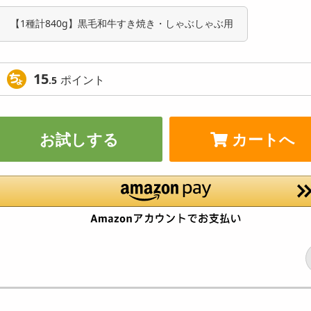
【1種計840g】黒毛和牛すき焼き・しゃぶしゃぶ用
15
ポイント
.5
お試しする
カートへ