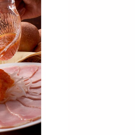
50g×3枚】「松喜屋」
【計400g】「松喜屋」 近
【計400g】「松喜屋
牛サーロインステ...
江牛あみ焼肉
江牛あみ焼き ロース・
17392
6935
8
円
円
600g】「松喜屋」 近
【計500g】「松喜屋」 近
【300g】「松喜屋」
あみ焼肉 モモ・バ...
江牛あみ焼肉 ロース・...
牛ひとくちステーキ ロ
9561
10442
8
円
円