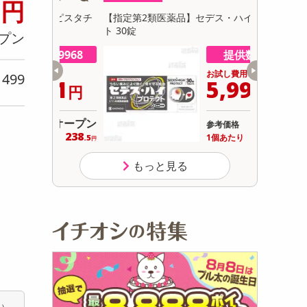
2
円
初回トライアル
 (ピスタチ
【指定第2類医薬品】セデス・ハイ プロテク
【第2類医薬
サ
ト 30錠
プン
数 9968
提供数 998
用
お試し費用
499
り
431
5,999
円
円
オープン
12,804
参考価格
円
238
999
り
1個あたり
.5
.9
円
円
もっと見る