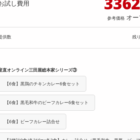
336
料理の素
ナッツ・ドライフルーツ
栄養ドリンク・エナジードリンク
チューハイ・カクテル
洗剤ギフト
ヘルスケア・衛生用品
健康グッズ
インテリア雑貨
時計
記録メディア・メモリーカード
マタニティ
お試し費用
本】ドトール カフェ・オ・レ PET 480
【6個入】 ごろごろフィナンシェ
乾物・海苔・粉物
ゼリー・プリン
お茶・紅茶（茶葉）
ノンアルコール飲料
その他 洗剤
キッチン雑貨・食器・消耗品
アウトドア・イベント用品・DIY・工具
アクセサリー
その他 ベビー・キッズ・マタニティ
スマートフォン・携帯電話・タブレットアクセ
[抽選サンプル]
オ)
店舗
オー
リー
参考価格
カレー・シチュー
和菓子
コーヒー(豆・インスタント）
ビール・ワイン・お酒ギフト
調理器具・鍋・包丁
その他 インテリア・家具
ファッション雑貨
電池
提供数 6
提供
店舗情報
食品ギフト
おつまみ
ココア・チョコレート飲料
その他 アルコール飲料
弁当箱・水筒・弁当グッズ
下着・ルームウェア
電球・蛍光灯・照明
3,111
お試し費
参考価格
円
提供数
残
1,
参考価格
1個あた
産直オンライン三田屋総本家シリーズ③
【6食】黒鶏のチキンカレー6食セット
【6食】黒毛和牛のビーフカレー6食セット
【6食】ビーフカレー詰合せ