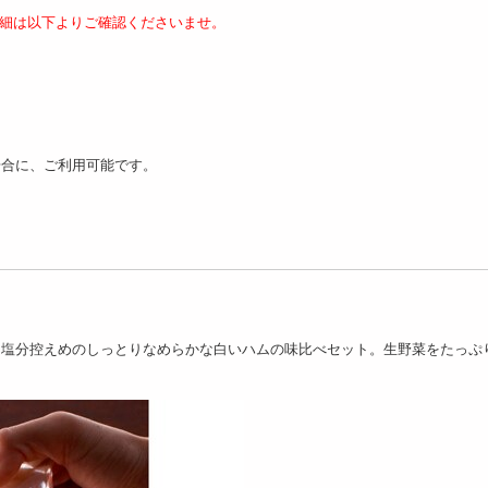
細は以下よりご確認くださいませ。
【600g】松坂牛バラ
00g】「萬野屋」 萬野
【計730g】「伊賀上野の
13
モモステーキ
里」 つるし焼豚&ロース...
7052
4251
円
円
場合に、ご利用可能です。
【580g】飛騨牛もも焼肉用
【250g】飛騨牛もも
60g/180g×2枚 】松坂
に塩分控えめのしっとりなめらかな白いハムの味比べセット。生野菜をたっぷ
9600
5
ロースステ...
円
13109
円