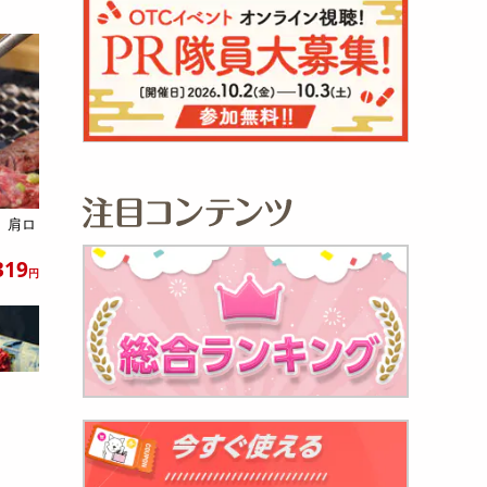
 肩ロ
319
円