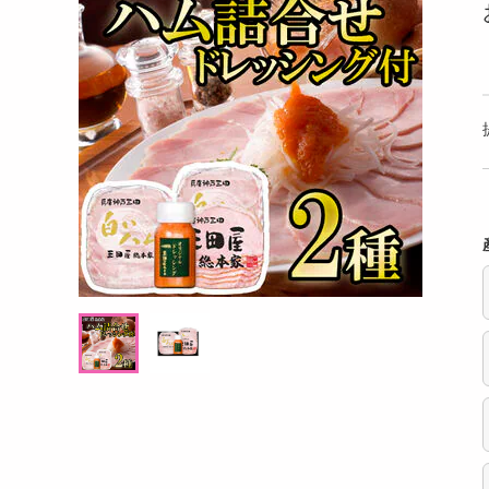
洗剤
い！贅沢三昧『黄
【3個セット】黄身のしずくバーム（ココ
【12
キッチン・日用品
能セット（プレー
ア）ほろ苦さと卵の甘みが絶妙
ml 
ヘアケア・ボディケア
提供数 299
提供数 296
ビューティーケア
試し費用
お試し費用
6,124
1,737
円
円
健康・ダイエット・サプリメント
医薬品・医薬部外品
オープン
オープン
考価格
参考価格
インテリア・家具・収納・寝具
537
579
個あたり
1個あたり
.5
円
円
ファッション
家電
ベビー・キッズ・マタニティ
ペット用品
クーポン・資格・学習
掲載予告