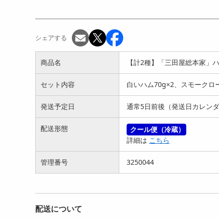
【400g】赤城山麓牛 肩ロ
【500g】赤城山麓牛 肩ロ
【4
ース焼き肉用
ース焼き肉用
ース
5181
6018
円
円
シェアする
商品名
【計2種】「三田屋総本家」ハ
セット内容
白いハム70g×2、スモークロー
発送予定日
通常5日前後（発送日カレンダ
【3種+ソース付計1130g】
【450g】「萬野屋」 萬野
【6
配送形態
クール便（冷蔵）
大阪 「Teppan...
和牛焼肉用モモ
和牛
詳細は
こちら
6651
7052
円
円
管理番号
3250044
配送について