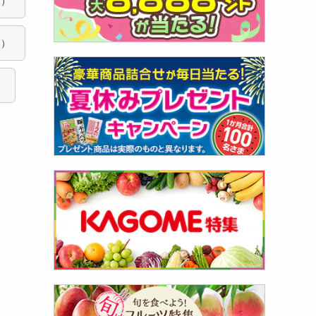
フ）
フ）
）