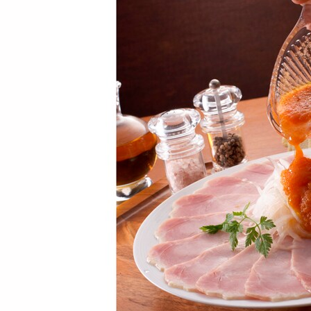
【500g】飛騨牛肩ロース焼
【270g】飛騨牛もも一口ス
【1
肉用
テーキ用
近江
9600
6758
円
円
【計600g】「松喜屋」 近
【計300g】 「松喜屋」 近
【計
江牛あみ焼き ロース・...
江牛あみ焼肉 モモ・...
江牛
13060
6072
円
円