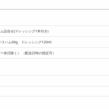
00g】鹿児島黒牛 肩ロ
【500g】鹿児島黒牛 肩ロ
【4種計220g+たれ50
焼肉用
ース焼肉用
熊本 「千興ファー...
6846
8072
6
円
円
ム詰合せ(ドレッシング1本付き)
スハム60g、ドレッシング120ml
ー休日除く） （配送日時の指定可）
00g】「萬野屋」 萬野
【1kg】「萬野屋」 萬野和
【3種計400g】「萬
焼肉用モモ
牛焼肉用モモ
萬野和牛焼肉用3種(...
8797
13207
7
円
円