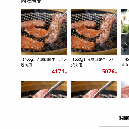
【400g】赤城山麓牛 バラ
【550g】赤城山麓牛 バラ
【4
焼肉用
焼肉用
すき
4171
5076
円
円
関連