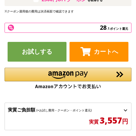
※クーポン適用後の費用は決済画面で確認できます
28
.1
ポイント還元
お試しする
カートへ
実質ご負担額
(=お試し費用－クーポン・ポイント還元)
3,557
円
実質