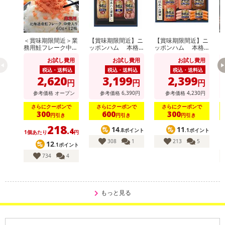
＜賞味期限間近＞業
【賞味期限間近】ニ
【賞味期限間近】ニ
務用鮭フレーク中骨
ッポンハム 本格
ッポンハム 本格
【
入り 60g×12個
派ギフト(NH-513)
派ギフト(NH-319)
湯
お試し費用
お試し費用
お試し費用
税込・送料込
税込・送料込
税込・送料込
2,620
3,199
2,399
円
円
円
参考価格
オープン
参考価格
6,390
円
参考価格
4,230
円
さらにクーポンで
さらにクーポンで
さらにクーポンで
300
600
300
円引き
円引き
円引き
218
14
11
.4
.8ポイント
.1ポイント
1個あたり
円
308
1
213
5
12
.1ポイント
734
4
もっと見る