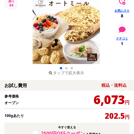
残り
94
8
1
タップで拡大表示
お試し費用
税込・送料込
6,073
参考価格
円
オープン
202.5
100gあたり
円
今すぐ使える
2500円OFFクーポン
を取得する