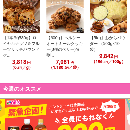
発送日カレンダー
【1本/約580g】ロ
【600g】ヘルシー
【5kg】おからパウ
イヤルナッツ＆フル
オートミールクッキ
ダー （500g×10
ーツリッチパウンド
ー(3種のベリー)※
袋）
9,842
ケ...
割...
円
3,818
7,081
（196
／100g）
円
円
.9円
（6
／g）
（1,180
／袋）
休業日
.6円
.2円
■
その他共通および商品カテゴリー別注意事項（※必ずご確認くだ
今週のオススメ
さい）
こちらの情報は
2026年07月09日
時点での情報となります。