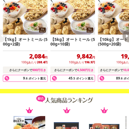
【1kg】オートミール (5
【5kg】オートミール (5
【10kg】オー
00g×2袋)
00g×10袋)
(500g×20袋)
2,084
9,842
19
円
円
100gあたり
208.4
円
100gあたり
196.9
円
100gあ
900
4,500
10,
さらにクーポンで
円引き
さらにクーポンで
円引き
さらにクーポンで
9
45
89
.6
ポイント還元
.5
ポイント還元
.6
ポ