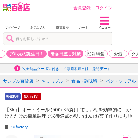
会員登録
ログイン
マイページ
お気に入り
閲覧履歴
カート
メニュー
品
プル太の誕生日！
暑さ日差し対策
防災特集
お酒
ク
＼全商品クーポン付き！／毎週木曜日は『激得デー』
サンプル百貨店
ちょっプル
食品・調味料
パン・シリアル
軽減税率
残りわずか
【3kg】オートミール (500g×6袋) | 忙しい朝を効率的に！か
けるだけの簡単調理で栄養満点の朝ごはん♪お菓子作りにも◎
OKfactory