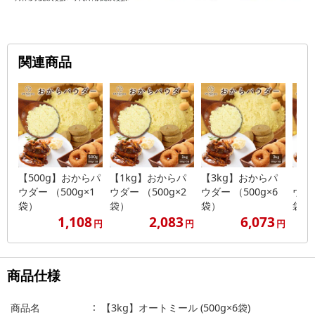
関連商品
【500g】おからパ
【1kg】おからパ
【3kg】おからパ
【5
ウダー （500g×1
ウダー （500g×2
ウダー （500g×6
ウダー
袋）
袋）
袋）
袋）
1,108
2,083
6,073
円
円
円
商品仕様
商品名
【3kg】オートミール (500g×6袋)