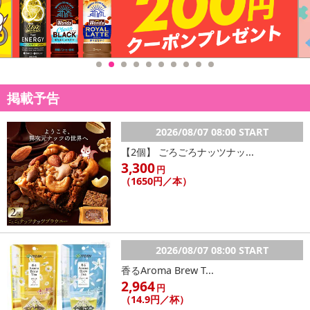
掲載予告
2026/08/07 08:00 START
【2個】 ごろごろナッツナッ...
3,300
円
（1650円／本）
2026/08/07 08:00 START
香るAroma Brew T...
2,964
円
（14.9円／杯）