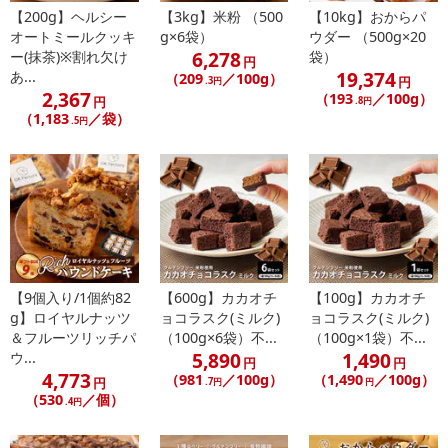
【お支払いについて】
【200g】ヘルシー
【3kg】米粉 （500
【10kg】おからパ
※送料はお試し費用に含まれております。
オートミールクッキ
g×6袋）
ウダー （500g×20
※d払い、PayPay、au PAY、au PAY（auかんたん決済）、ソフトバ
6,278
ー(抹茶)※割れ欠け
袋）
円
19,374
あ...
ンクまとめて支払い、楽天ペイ、メルペイ、AEON Pay、Amazon
（209
／100g）
円
.3円
2,367
（193
／100g）
Payでお支払いの場合、決済のため外部サイトへ遷移します。
円
.8円
（1,183
／袋）
.5円
※予約商品は決済手段ごとに定められた決済期限日にお支払いを完
了することがございます。ご了承いただいたうえでお申し込みくだ
さい。
【配送伝票番号について】
※配送形態がメール便の商品については、商品の発送完了後、配送
伝票番号がマイページに表示されない場合もございます。
【9個入り/1個約82
【600g】カカオチ
【100g】カカオチ
【配送日時の指定について】
g】ロイヤルナッツ
ョコラスク(ミルク)
ョコラスク(ミルク)
※配送日時の指定が可能な商品の場合、商品によってご指定できる
＆フルーツリッチパ
（100g×6袋）不...
（100g×1袋）不...
配送日、配送時間が異なる可能性がございます。
5,890
1,490
ウ...
円
円
4,773
カート機能をご利用の場合は、配送日時指定をご利用いただけませ
（981
／100g）
（1,490
／100g）
円
.7円
円
（530
／個）
ん。
.4円