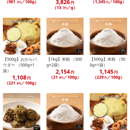
3,826
（981
／100g）
（1,345
／100g）
円
.7円
円
注意事項
（13
／g）
.7円
【賞味・消費期限のある商品について】
商品到着時点でのお日持ち期間は、配送日数などにより異なります
のでご了承ください。
【キャンセルについて】
※お申込み後のキャンセルはお受けできません。
記載されている内容を必ずご確認いただき、お届けする商品セット
【500g】おからパ
【1kg】米粉 （500
【500g】米粉 （50
ウダー （500g×1
g×2袋）
0g×1袋）
にご納得いただきましたうえでお申し込みください。
2,154
1,145
袋）
※パッケージ変更や商品リニューアル（成分など含む）等により、
円
円
1,108
（21
／100g）
（229
／100g）
円
.6円
円
参考の掲載画像や画像内のバーコードなど、お届け商品と多少異な
（221
／100g）
.6円
る場合がございます。
また、[新たな加工食品の原料原産地表示制度]の経過措置期間の終
了により、商品詳細内に記載の原産国・原材料の表記が旧表記の場
合がございます。
あらかじめご了承いただいた上でお申込みください。なお、本理由
によるお申込み後のキャンセル・返品交換は対応いたしかねます。