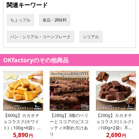
関連キーワード
ちょっプル
食品・調味料
・賞味期限：製造日より365日
パン・シリアル・コーンフレーク
シリアル
・原産国（最終加工地）：日本
・原材料/材質/素材：オーツ麦（オーストラリア産）
・お召し上がり方：水や牛乳を加えて温めたり、ヨーグルトに混ぜ
OKfactoryのその他商品
てお召し上がりください。
・その他商品仕様：
栄養成分表示(100g当たり)
エネルギー 350kcal
たんぱく質 13.7g
脂質 5.7g
炭水化物 69.1g
食塩相当量 0g
【600g】カカオチ
【280g】3種のベリ
【200g】カカオチ
ョコラスク(ホワイ
ーとココアのビスコ
ョコラスク(ミルク)
この表示値は、目安です。
ト)（100g×6袋）...
ッティ※割れ欠けあ
（100g×2袋）不...
・注意事項：直射日光、高温多湿を避けてください。
5,890
2,690
り
円
円