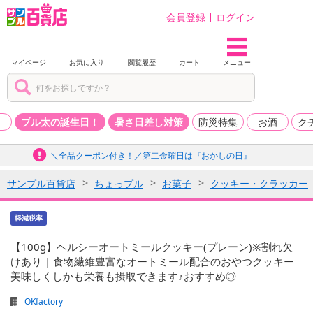
会員登録
ログイン
マイページ
お気に入り
閲覧履歴
カート
メニュー
品
プル太の誕生日！
暑さ日差し対策
防災特集
お酒
ク
＼全品クーポン付き！／第二金曜日は『おかしの日』
サンプル百貨店
ちょっプル
お菓子
クッキー・クラッカー
軽減税率
【100g】ヘルシーオートミールクッキー(プレーン)※割れ欠
けあり | 食物繊維豊富なオートミール配合のおやつクッキー
美味しくしかも栄養も摂取できます♪おすすめ◎
OKfactory