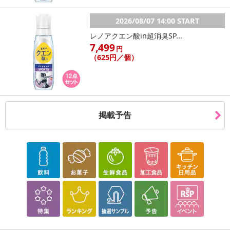
2026/08/07 14:00 START
レノアクエン酸in超消臭SP...
7,499
円
（625円／個）
・賞味期限：製造日より180日以上（詳細は商品のラベルに記載し
ております）
・原産国（最終加工地）：日本
掲載予告
・原材料/材質/素材：オートミール(オーストラリア産)、バター、は
ちみつ、米粉、シナモンパウダー、（一部に乳成分を含む）
・アレルギー表示：乳成分
・お召し上がり方：
そのままお召し上がりいただけます。
【こちらの商品にははちみつが含まれています。1歳未満の乳児に
は与えないでください。】
・その他商品仕様：
栄養成分表示(1枚標準7g当たり)
エネルギー 36kcal