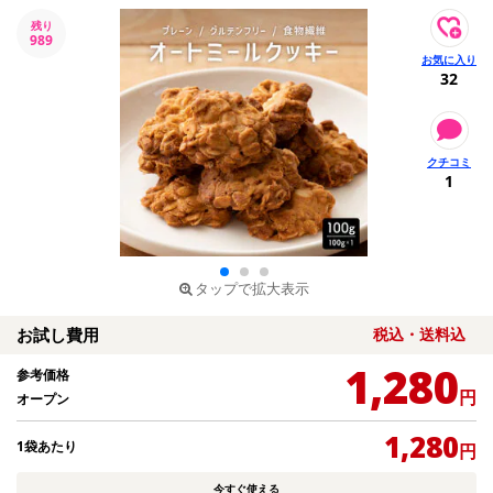
残り
989
32
1
タップで拡大表示
お試し費用
税込・送料込
1,280
参考価格
円
オープン
1,280
1袋あたり
円
今すぐ使える