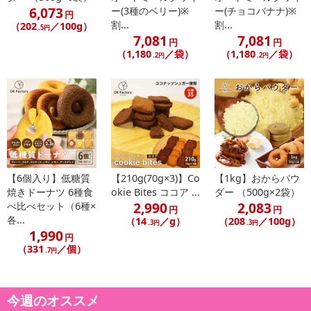
6,073
ー(3種のベリー)※
ー(チョコバナナ)※
円
割...
割...
（202
／100g）
.5円
7,081
7,081
円
円
（1,180
／袋）
（1,180
／袋）
.2円
.2円
【6個入り】低糖質
【210g(70g×3)】Co
【1kg】おからパウ
焼きドーナツ 6種食
okie Bites ココア ...
ダー （500g×2袋）
2,990
2,083
べ比べセット（6種×
円
円
各...
（14
／g）
（208
／100g）
.3円
.3円
1,990
円
（331
／個）
.7円
今週のオススメ