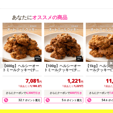
あなたに
オススメの商品
【600g】ヘルシーオー
【100g】ヘルシーオー
【1kg】ヘルシ
トミールクッキー(チョ
トミールクッキー(チョ
ミールクッキー(
コバナナ)※割れ欠けあ
コチップ)※割れ欠けあ
ン)※割れ欠けあ
り【メール便2個口】
り
7,081
1,221
11
円
円
1袋あたり
1,180.2
円
1袋あたり
1,221
円
1袋あ
4,300
600
7,
さらにクーポンで
円引き
さらにクーポンで
円引き
さらにクーポンで
32
5
54
.7
ポイント還元
.6
ポイント還元
.6
ポ