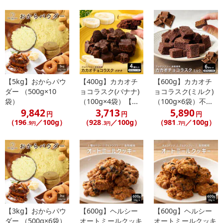
【5kg】おからパウ
【400g】カカオチ
【600g】カカオチ
ダー （500g×10
ョコラスク(バナナ)
ョコラスク(ミルク)
袋）
（100g×4袋）【...
（100g×6袋）不...
9,842
3,713
5,890
円
円
円
（196
／100g）
（928
／100g）
（981
／100g）
.9円
.3円
.7円
【3kg】おからパウ
【600g】ヘルシー
【600g】ヘルシー
ダー （500g×6袋）
オートミールクッキ
オートミールクッキ