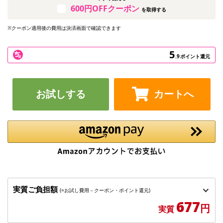
600円OFFクーポン
を取得する
※クーポン適用後の費用は決済画面で確認できます
5
.9
ポイント還元
お試しする
カートへ
実質ご負担額
(=お試し費用－クーポン・ポイント還元)
677
円
実質