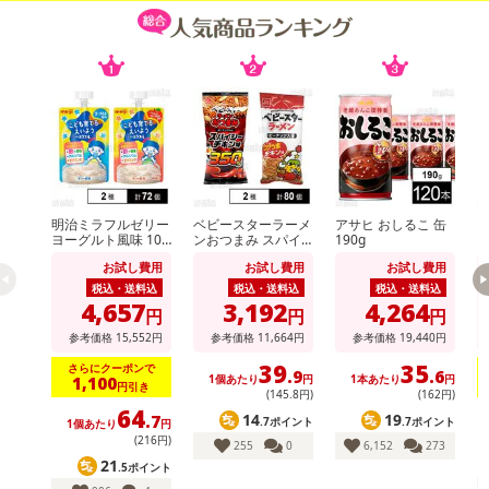
明治ミラフルゼリー
ベビースターラーメ
アサヒ おしるこ 缶
ヨーグルト風味 100
ンおつまみ スパイ
190g
i
g / りんごヨーグル
シーチキン味 56g /
M
お試し費用
お試し費用
お試し費用
ト風味 100g
ベビースターラーメ
ン コクうまチキン
税込・送料込
税込・送料込
税込・送料込
味 64g
4,657
3,192
4,264
円
円
円
参考価格
15,552
円
参考価格
11,664
円
参考価格
19,440
円
39
35
さらにクーポンで
.9
.6
1個あたり
円
1本あたり
円
1,100
円引き
(145
.8
円)
(162円)
64
14
19
.7
.7ポイント
.7ポイント
1個あたり
円
1
(216円)
255
0
6,152
273
21
.5ポイント