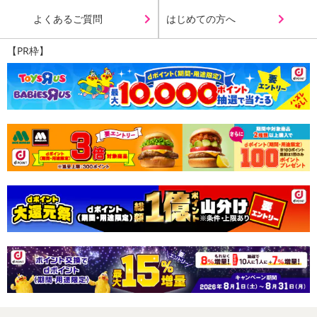
たんぱく質 0.6g
よくあるご質問
はじめての方へ
脂質 1.6g
炭水化物 5.1g
【PR枠】
食塩相当量 0.00g
この表示値は、目安です。
【割れ・欠けあり】工場での製造時に選別工程を経ずに袋詰した
無選別品となります。到着時に割れ・欠けのある商品が入っている
場合がありますが、味に問題はございませんので、安心してお召し
上がりいただけます。
・注意事項：直射日光・高温多湿を避け保存
注意事項
【賞味・消費期限のある商品について】
商品到着時点でのお日持ち期間は、配送日数などにより異なります
のでご了承ください。