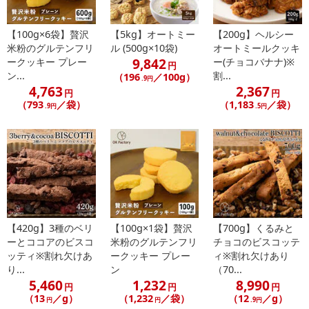
【100g×6袋】贅沢
【5kg】オートミー
【200g】ヘルシー
米粉のグルテンフリ
ル (500g×10袋)
オートミールクッキ
9,842
ークッキー プレー
ー(チョコバナナ)※
円
ン...
割...
（196
／100g）
.9円
4,763
2,367
円
円
（793
／袋）
（1,183
／袋）
.9円
.5円
【420g】3種のベリ
【100g×1袋】贅沢
【700g】くるみと
ーとココアのビスコ
米粉のグルテンフリ
チョコのビスコッテ
ッティ※割れ欠けあ
ークッキー プレー
ィ※割れ欠けあり
り...
ン
（70...
5,460
1,232
8,990
円
円
円
（13
／g）
（1,232
／袋）
（12
／g）
円
円
.9円