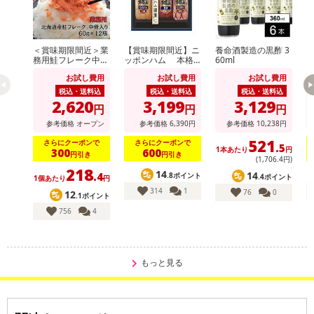
＜賞味期限間近＞業
【賞味期限間近】ニ
養命酒製造の黒酢 3
務用鮭フレーク中骨
ッポンハム 本格
60ml
入り 60g×12個
派ギフト(NH-513)
派
お試し費用
お試し費用
お試し費用
税込・送料込
税込・送料込
税込・送料込
2,620
3,199
3,129
円
円
円
参考価格
オープン
参考価格
6,390
円
参考価格
10,238
円
521
さらにクーポンで
さらにクーポンで
.5
1本あたり
円
300
600
円引き
円引き
(1,706
.4
円)
218
14
14
.4
.8ポイント
.4ポイント
1個あたり
円
314
1
76
0
12
.1ポイント
756
4
もっと見る