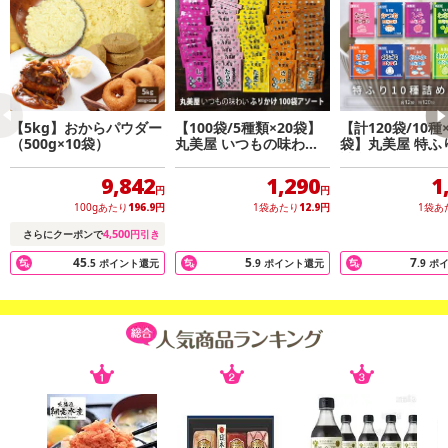
【5kg】おからパウダー
【100袋/5種類×20袋】
【計120袋/10種
（500g×10袋）
丸美屋 いつもの味わい
袋】丸美屋 特ふ
ふりかけ アソートセッ
詰合せ(各12袋)
ト
9,842
1,290
1
円
円
100gあたり
196.9
円
1袋あたり
12.9
円
1袋あ
4,500
さらにクーポンで
円引き
45
5
7
.5
ポイント還元
.9
ポイント還元
.9
ポ