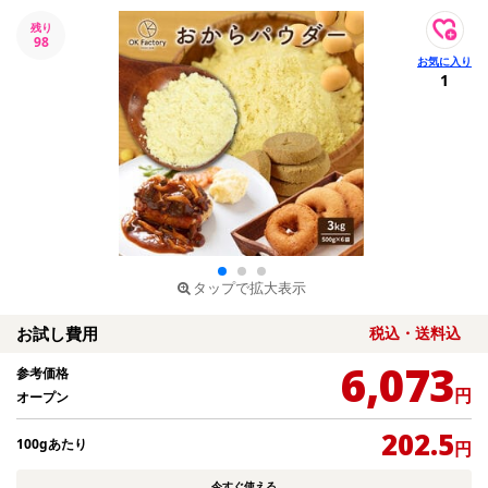
残り
98
1
タップで拡大表示
お試し費用
税込・送料込
6,073
参考価格
円
オープン
202.5
100gあたり
円
今すぐ使える