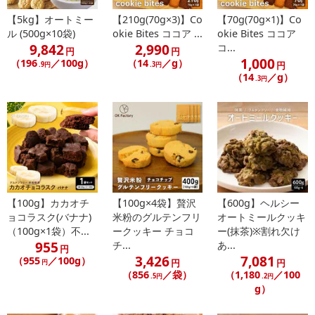
この表示値は、目安です。
【5kg】オートミー
【210g(70g×3)】Co
【70g(70g×1)】Co
・注意事項：直射日光、高温多湿を避けてください。
ル (500g×10袋)
okie Bites ココア ...
okie Bites ココア
9,842
2,990
コ...
円
円
1,000
注意事項
（196
／100g）
（14
／g）
円
.9円
.3円
（14
／g）
.3円
【賞味・消費期限のある商品について】
商品到着時点でのお日持ち期間は、配送日数などにより異なります
のでご了承ください。
【キャンセルについて】
※お申込み後のキャンセルはお受けできません。
記載されている内容を必ずご確認いただき、お届けする商品セット
【100g】カカオチ
【100g×4袋】贅沢
【600g】ヘルシー
にご納得いただきましたうえでお申し込みください。
ョコラスク(バナナ)
米粉のグルテンフリ
オートミールクッキ
※パッケージ変更や商品リニューアル（成分など含む）等により、
（100g×1袋）不...
ークッキー チョコ
ー(抹茶)※割れ欠け
参考の掲載画像や画像内のバーコードなど、お届け商品と多少異な
955
チ...
あ...
円
る場合がございます。
3,426
7,081
（955
／100g）
円
円
円
また、[新たな加工食品の原料原産地表示制度]の経過措置期間の終
（856
／袋）
（1,180
／100
.5円
.2円
了により、商品詳細内に記載の原産国・原材料の表記が旧表記の場
g）
合がございます。