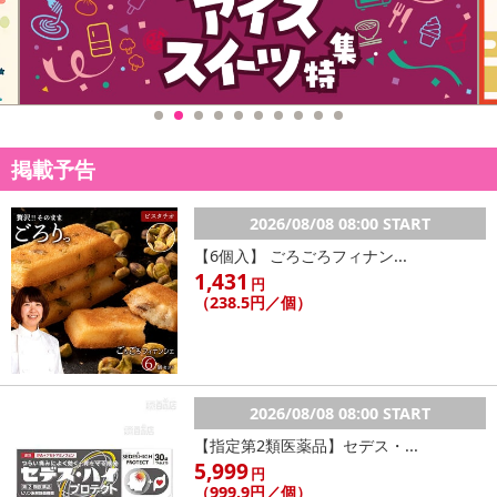
ん。
発送日カレンダー
掲載予告
2026/08/08 08:00 START
【6個入】 ごろごろフィナン...
1,431
円
（238.5円／個）
休業日
■
その他共通および商品カテゴリー別注意事項（※必ずご確認くだ
さい）
2026/08/08 08:00 START
【指定第2類医薬品】セデス・...
こちらの情報は
2026年07月09日
時点での情報となります。
5,999
円
（999.9円／個）