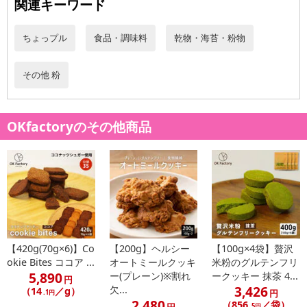
関連キーワード
ちょっプル
食品・調味料
乾物・海苔・粉物
その他 粉
OKfactoryのその他商品
【420g(70g×6)】Co
【200g】ヘルシー
【100g×4袋】贅沢
okie Bites ココア ...
オートミールクッキ
米粉のグルテンフリ
5,890
ー(プレーン)※割れ
ークッキー 抹茶 4...
円
3,426
欠...
（14
／g）
円
.1円
2,480
（856
／袋）
円
.5円