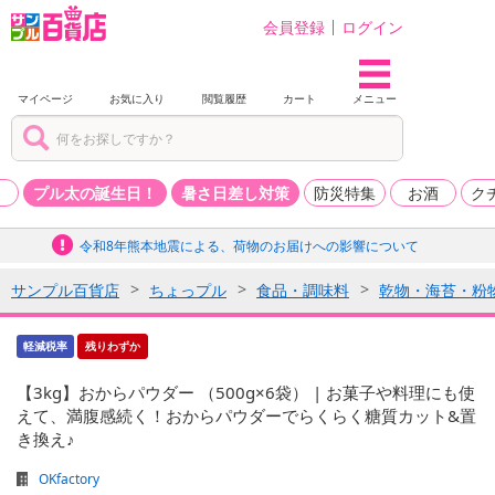
会員登録
ログイン
マイページ
お気に入り
閲覧履歴
カート
メニュー
品
プル太の誕生日！
暑さ日差し対策
防災特集
お酒
ク
令和8年熊本地震による、荷物のお届けへの影響について
サンプル百貨店
ちょっプル
食品・調味料
乾物・海苔・粉
軽減税率
残りわずか
【3kg】おからパウダー （500g×6袋） | お菓子や料理にも使
えて、満腹感続く！おからパウダーでらくらく糖質カット&置
き換え♪
OKfactory