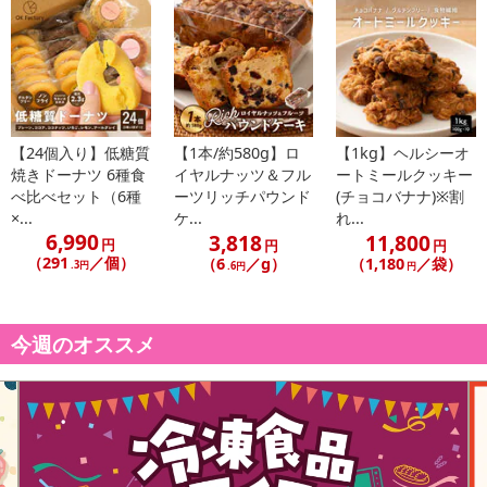
あらかじめご了承いただいた上でお申込みください。なお、本理由
によるお申込み後のキャンセル・返品交換は対応いたしかねます。
【お支払いについて】
※送料はお試し費用に含まれております。
※d払い、PayPay、au PAY、au PAY（auかんたん決済）、ソフトバ
【24個入り】低糖質
【1本/約580g】ロ
【1kg】ヘルシーオ
ンクまとめて支払い、楽天ペイ、メルペイ、AEON Pay、Amazon
焼きドーナツ 6種食
イヤルナッツ＆フル
ートミールクッキー
Payでお支払いの場合、決済のため外部サイトへ遷移します。
べ比べセット（6種
ーツリッチパウンド
(チョコバナナ)※割
※予約商品は決済手段ごとに定められた決済期限日にお支払いを完
×...
ケ...
れ...
了することがございます。ご了承いただいたうえでお申し込みくだ
6,990
3,818
11,800
円
円
円
さい。
（291
／個）
（6
／g）
（1,180
／袋）
.3円
.6円
円
【配送伝票番号について】
※配送形態がメール便の商品については、商品の発送完了後、配送
今週のオススメ
伝票番号がマイページに表示されない場合もございます。
【配送日時の指定について】
※配送日時の指定が可能な商品の場合、商品によってご指定できる
配送日、配送時間が異なる可能性がございます。
カート機能をご利用の場合は、配送日時指定をご利用いただけませ