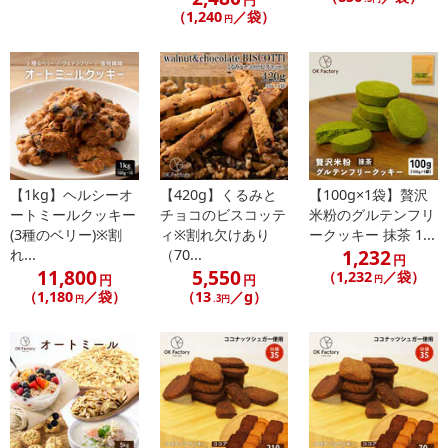
（1,240
／袋）
円
・賞味期限：製造日より365日
・原産国（最終加工地）：日本
・原材料/材質/素材：大豆（カナダ又はアメリカ又はその他）（分
【1kg】ヘルシーオ
【420g】くるみと
【100g×1袋】贅沢
別生産流通管理済み）
ートミールクッキー
チョコのビスコッテ
米粉のグルテンフリ
・お召し上がり方：パン作り、クッキーやケーキなどのお菓子作り
(3種のベリー)※割
ィ※割れ欠けあり
ークッキー 抹茶 1...
や、料理に混ぜたりしてお召し上がりください。
1,232
れ...
（70...
円
11,800
5,550
・その他商品仕様：
（1,232
／袋）
円
円
円
（1,180
／袋）
（13
／g）
その他商品仕様：
円
.3円
栄養成分表示(100g当たり)
エネルギー 295kcal
たんぱく質 20.2g
脂質 9.4g
炭水化物 61.0g
食塩相当量 0.04g