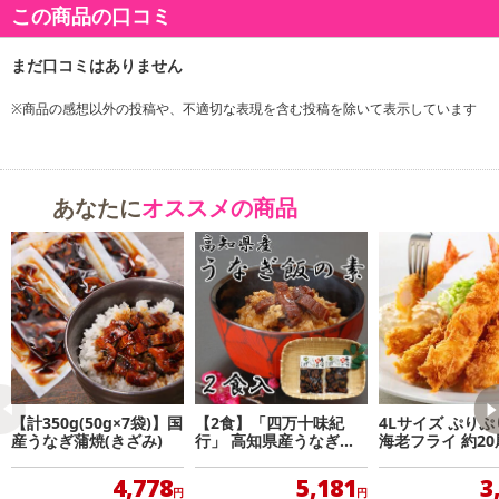
ボリューム満点！電子レンジで温めるだけで、完成！
この商品の口コミ
中国の広大な養殖池で育てられた「日本種の良質な活鰻」を厳選し
ております。 タレは「日本の秘伝ダレ」を使用し、じっくり焼き上
げた蒲焼きは丁寧に手切りでカット。
※商品の感想以外の投稿や、不適切な表現を含む投稿を除いて表示しています
また、真空包装後に加熱殺菌＆旨みを逃さず急速凍結しております
ので、 ご家庭で温めていつでも美味しくお召し上がり頂ける刻みう
あなたに
オススメの商品
なぎとなっております 。
柔らかくふわふわ、うなぎ本来の味と旨味を存分にご堪能頂けま
す。ちょうどよい大きさにカットしてあるので、盛るだけ完成！
目安の一つとして専門店では約80〜100gが一人前と言われています
ので、約5〜6人前は召し上がれる量となっています！
スタミナ料理として、よく知られている『うなぎ』。
【計350g(50g×7袋)】国
【2食】「四万十味紀
4Lサイズ ぷりぷ
ご飯に乗せたり、ひつまぶしにしたり、お茶漬けにしたり、美味し
産うなぎ蒲焼(きざみ)
行」 高知県産うなぎ蒲
海老フライ 約20
焼カット
いきざみうなぎを手間なく楽しめます。味付け済みで簡単レシピに
4,778
5,181
3
最適な一品です！
円
円