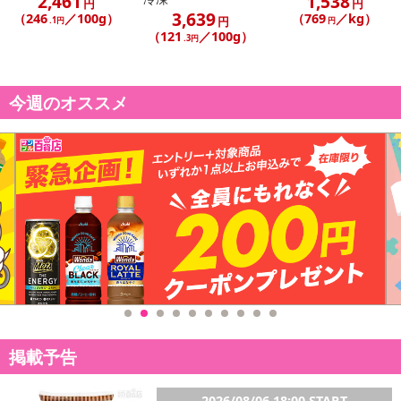
2,461
1,538
円
円
3,639
（246
／100g）
（769
／kg）
円
.1円
円
（121
／100g）
.3円
今週のオススメ
掲載予告
2026/08/06 18:00 START