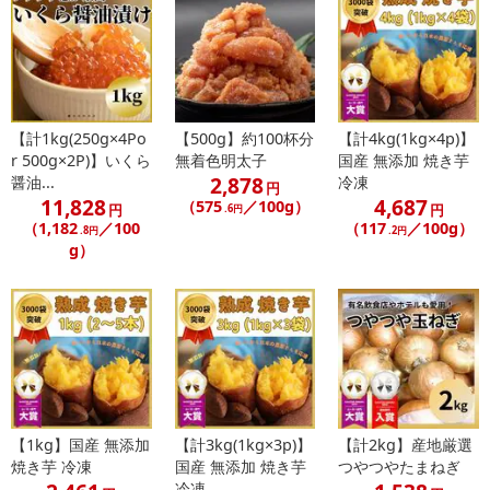
【計1kg(250g×4Po
【500g】約100杯分
【計4kg(1kg×4p)】
r 500g×2P)】いくら
無着色明太子
国産 無添加 焼き芋
2,878
醤油...
冷凍
円
11,828
4,687
（575
／100g）
円
円
.6円
（1,182
／100
（117
／100g）
.8円
.2円
g）
【1kg】国産 無添加
【計3kg(1kg×3p)】
【計2kg】産地厳選
焼き芋 冷凍
国産 無添加 焼き芋
つやつやたまねぎ
冷凍