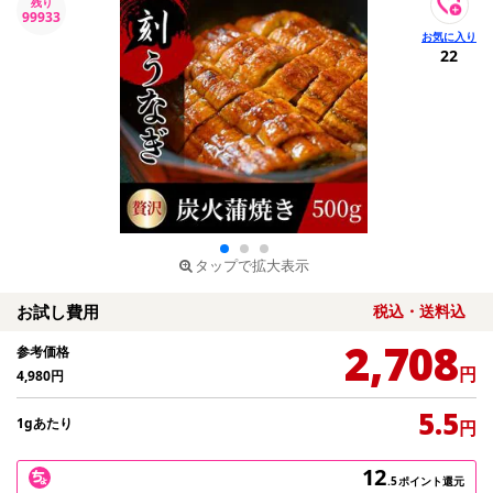
残り
99933
22
タップで拡大表示
お試し費用
税込・送料込
2,708
参考価格
円
4,980
円
5.5
1gあたり
円
12
.5
ポイント還元