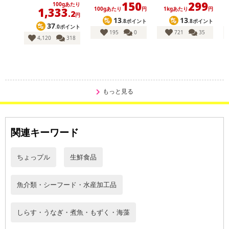
150
299
【賞味・消費期限のある商品について】
100gあたり
1,333
100gあたり
円
1kgあたり
円
.2
円
商品到着時点でのお日持ち期間は、配送日数などにより異なります
13
13
.8ポイント
.8ポイント
37
.0ポイント
のでご了承ください。
195
0
721
35
4,120
318
【キャンセルについて】
※お申込み後のキャンセルはお受けできません。
記載されている内容を必ずご確認いただき、お届けする商品セット
にご納得いただきましたうえでお申し込みください。
もっと見る
※パッケージ変更や商品リニューアル（成分など含む）等により、
参考の掲載画像や画像内のバーコードなど、お届け商品と多少異な
る場合がございます。
関連キーワード
また、[新たな加工食品の原料原産地表示制度]の経過措置期間の終
了により、商品詳細内に記載の原産国・原材料の表記が旧表記の場
ちょっプル
生鮮食品
合がございます。
あらかじめご了承いただいた上でお申込みください。なお、本理由
によるお申込み後のキャンセル・返品交換は対応いたしかねます。
魚介類・シーフード・水産加工品
【お支払いについて】
しらす・うなぎ・煮魚・もずく・海藻
※送料はお試し費用に含まれております。
※d払い、PayPay、au PAY、au PAY（auかんたん決済）、ソフトバ