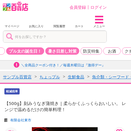
会員登録
ログイン
マイページ
お気に入り
閲覧履歴
カート
メニュー
品
プル太の誕生日！
暑さ日差し対策
防災特集
お酒
ク
＼全商品クーポン付き！／毎週木曜日は『激得デー』
サンプル百貨店
ちょっプル
生鮮食品
魚介類・シーフード
軽減税率
【500g】刻みうなぎ蒲焼き | 柔らかくふっくらおいしい。 レ
ンジで温めるだけの簡単料理！
有限会社東市