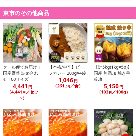
ンクまとめて支払い、楽天ペイ、メルペイ、AEON Pay、Amazon
東市のその他商品
Payでお支払いの場合、決済のため外部サイトへ遷移します。
※予約商品は決済手段ごとに定められた決済期限日にお支払いを完
了することがございます。ご了承いただいたうえでお申し込みくだ
さい。
【配送伝票番号について】
※配送形態がメール便の商品については、商品の発送完了後、配送
伝票番号がマイページに表示されない場合もございます。
クール便でお届け！
【本格/中辛】ビー
【計5kg(1kg×5p)】
国産野菜 詰め合わ
フカレー 200g×4袋
国産 無添加 焼き芋
【配送日時の指定について】
1,046
せ 100サイズ
冷凍
円
※配送日時の指定が可能な商品の場合、商品によってご指定できる
4,441
5,150
（261
／食）
円
円
.5円
配送日、配送時間が異なる可能性がございます。
（4,441
／セッ
（103
／100g）
円
円
カート機能をご利用の場合は、配送日時指定をご利用いただけませ
ト）
ん。
発送日カレンダー