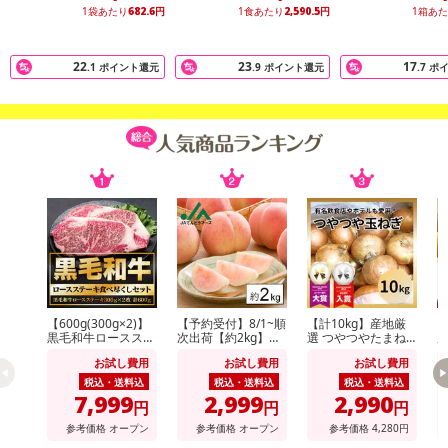
1袋あたり
682.6
円
1食あたり
2,590.5
円
1箱あ
たっぷりお召し上がりください！
22
23
17
.1
ポイント還元
.9
ポイント還元
.7
ポ
【商品情報 】
内容量 500g
保存方法：-18℃以下で保存ください。
・賞味期限：出荷日から30日以上
・原産国（最終加工地）：中国
・原材料/材質/素材：うなぎ（中国産）、しょうゆ、砂糖混合異性
化液糖、発酵調味料、水あめ、砂糖、うなぎエキス/酒精、増粘剤
（加工デンプン、増粘多糖類）、調味料（アミノ酸等）、着色料
（カラメル、アナトー）、（一部に小麦・大豆を含む）
【600g(300g×2)】
【予約受付】8/1~順
【計10kg】産地厳
【
・アレルギー表示：アレルギー表示: 小麦、大豆
黒毛和牛ロースステ
次出荷【約2kg】山
選 つやつやたまね
ーキ
形県産白桃(品種・
ぎ
（
・お召し上がり方：解凍してお召し上がりください。
お試し費用
お試し費用
お試し費用
玉数おまかせ)※ご家
庭用
税込・送料込
税込・送料込
税込・送料込
7,999
2,999
2,990
円
円
円
注意事項
参考価格
オープン
参考価格
オープン
参考価格
4,280
円