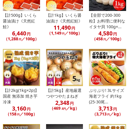
【計500g】いくら
【計1kg】いくら醤
【全部で200-300
醤油漬け《天然紅
油漬け《天然紅鮭》
粒】お料理に便利な
11,490
鮭》
イタヤ貝 100g×...
円
6,440
4,580
（1,149
／100g）
円
円
円
（1,288
／100g）
（458
／100g）
円
円
休業日
■
その他共通および商品カテゴリー別注意事項（※必ずご確認くだ
さい）
こちらの情報は
2026年07月09日
時点での情報となります。
【計2kg(1kg×2p)】
【計5kg】産地厳選
ぷりぷり! 3Lサイズ
国産 無添加 焼き芋
つやつやたまねぎ
海老フライ 約1kg
2,348
冷凍
(25-30尾...
円
3,160
3,713
（469
／kg）
円
円
.6円
（158
／100g）
（3,713
／kg）
円
円