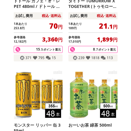
ドトール カフェ・オ・レ
ダイドー TOMORROW X
PET 480ml / ドトール ブ
TOGETHER (トゥモローバ
ラック PET 480ml
イトゥギャザー) グリーン
お試し費用
税込･送料込
お試し費用
税込･送料込
アップルウォーター 250g
70
21
1本あたり
1本あたり
.1
円
円
253
.8
円
189
円
参考価格
参考価格
3,360
1,899
円
円
12,182
円
17,010
円
15
8
.5
ポイント還元
.7
ポイント還元
371
795
15
239
1818
113
モンスター リッパー 缶 3
おーいお茶 緑茶 500ml
55ml