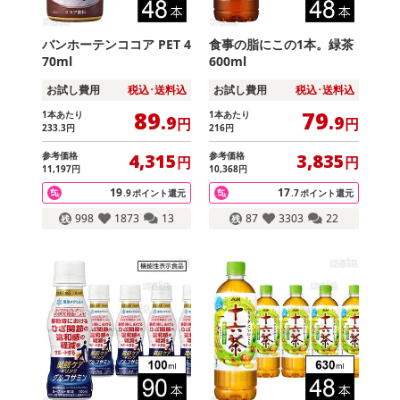
バンホーテンココア PET 4
食事の脂にこの1本。緑茶
70ml
600ml
お試し費用
税込･送料込
お試し費用
税込･送料込
89
79
1本あたり
1本あたり
.9
.9
円
円
233
.3
円
216
円
参考価格
参考価格
4,315
3,835
円
円
11,197
円
10,368
円
19
17
.9
ポイント還元
.7
ポイント還元
998
1873
13
87
3303
22