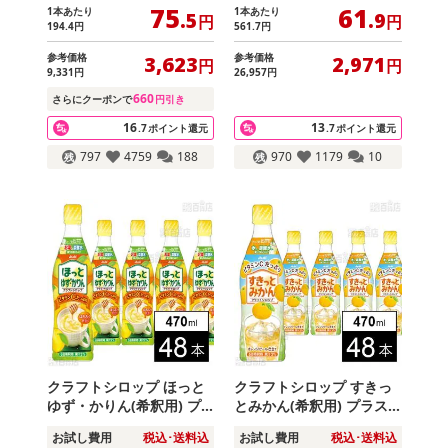
75
61
1本あたり
1本あたり
.5
.9
円
円
194
.4
円
561
.7
円
参考価格
参考価格
3,623
2,971
円
円
9,331
円
26,957
円
660
さらにクーポンで
円引き
16
13
.7
ポイント還元
.7
ポイント還元
797
4759
188
970
1179
10
クラフトシロップ ほっと
クラフトシロップ すきっ
ゆず・かりん(希釈用) プ
とみかん(希釈用) プラス
ラスチックボトル 470ml
チックボトル 470ml
お試し費用
税込･送料込
お試し費用
税込･送料込