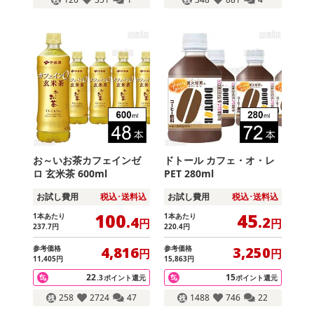
お～いお茶カフェインゼ
ドトール カフェ・オ・レ
ロ 玄米茶 600ml
PET 280ml
お試し費用
税込･送料込
お試し費用
税込･送料込
100
45
1本あたり
1本あたり
.4
.2
円
円
237
.7
円
220
.4
円
参考価格
参考価格
4,816
3,250
円
円
11,405
円
15,863
円
22
15
.3
ポイント還元
ポイント還元
258
2724
47
1488
746
22