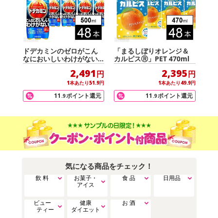
ドデカミンのゼロがこん
「まるしぼりオレンジ＆
なにおいしいわけがない P
カルピスⓇ」PET 470ml
ET 500ml
2,491
2,395
円
円
1
本あたり
51.9
円
1
本あたり
49.9
円
11
ポイント還元
11
ポイント還元
.9
.9
気になる商品をチェック！
飲 料
お菓子・
食 品
日用品
アイス
ビュー
健康
お 酒
ティー
ダイエット