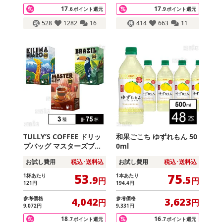
17
17
.6
ポイント還元
.9
ポイント還元
528
1282
16
414
663
11
TULLY’S COFFEE ドリッ
和果ごこち ゆずれもん 50
プバッグ マスターズブレ
0ml
ンド / キリマンジャロ /
お試し費用
税込･送料込
お試し費用
税込･送料込
ブラジル
53
75
1杯あたり
1本あたり
.9
.5
円
円
121
円
194
.4
円
参考価格
参考価格
4,042
3,623
円
円
9,072
円
9,331
円
18
16
.7
ポイント還元
.7
ポイント還元