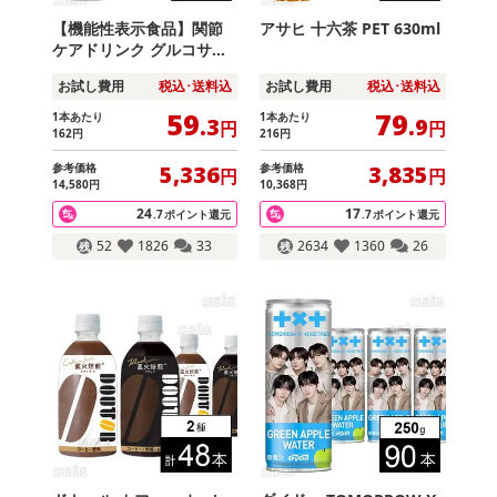
【機能性表示食品】関節
アサヒ 十六茶 PET 630ml
ケアドリンク グルコサミ
ン 100ml
お試し費用
税込･送料込
お試し費用
税込･送料込
59
79
1本あたり
1本あたり
.3
.9
円
円
162
円
216
円
参考価格
参考価格
5,336
3,835
円
円
14,580
円
10,368
円
24
17
.7
ポイント還元
.7
ポイント還元
52
1826
33
2634
1360
26