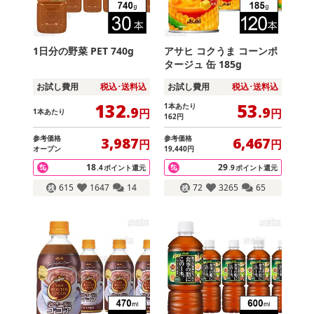
1日分の野菜 PET 740g
アサヒ コクうま コーンポ
タージュ 缶 185g
お試し費用
税込･送料込
お試し費用
税込･送料込
132
53
1本あたり
.9
.9
円
円
1本あたり
162
円
参考価格
参考価格
3,987
6,467
円
円
オープン
19,440
円
18
29
.4
ポイント還元
.9
ポイント還元
615
1647
14
72
3265
65