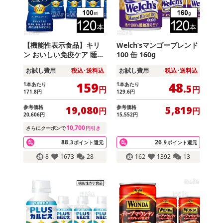
【機能性表示食品】キリ
Welch’sマンゴーブレンド
ン おいしい免疫ケア 睡眠
100 缶 160g
PET 100ml
お試し費用
税込･送料込
お試し費用
税込･送料込
159
48
1本あたり
1本あたり
.5
円
円
171
.8
円
129
.6
円
参考価格
参考価格
19,080
5,819
円
円
20,606
円
15,552
円
10,700
さらにクーポンで
円引き
88
26
.3
ポイント還元
.9
ポイント還元
8
1673
28
162
1392
13