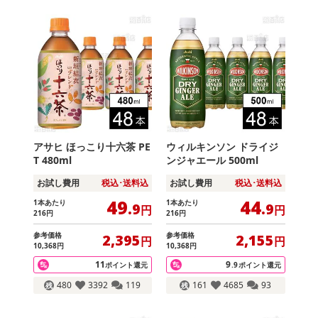
アサヒ ほっこり十六茶 PE
ウィルキンソン ドライジ
T 480ml
ンジャエール 500ml
お試し費用
税込･送料込
お試し費用
税込･送料込
49
44
1本あたり
1本あたり
.9
.9
円
円
216
円
216
円
参考価格
参考価格
2,395
2,155
円
円
10,368
円
10,368
円
11
9
ポイント還元
.9
ポイント還元
480
3392
119
161
4685
93