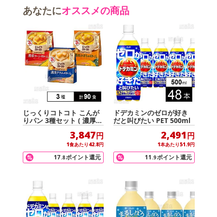
あなたに
オススメの商品
じっくりコトコト こんが
ドデカミンのゼロが好き
りパン 3種セット ( 濃厚コ
だと叫びたい PET 500ml
ーンポタージュ / 濃厚か
3,847
2,491
円
円
ぼちゃポタージュ / 濃厚
クラムポタージュ )
1
食あたり
42.8
円
1
本あたり
51.9
円
17
ポイント還元
11
ポイント還元
.8
.9