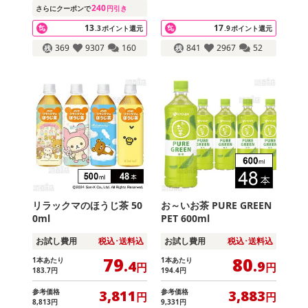
240
さらにクーポンで
円引き
13
17
.3
ポイント還元
.9
ポイント還元
369
9307
160
841
2967
52
リラックマのほうじ茶 50
お～いお茶 PURE GREEN
0ml
PET 600ml
お試し費用
税込･送料込
お試し費用
税込･送料込
79
80
1本あたり
1本あたり
.4
.9
円
円
183
.7
円
194
.4
円
参考価格
参考価格
3,811
3,883
円
円
8,813
円
9,331
円