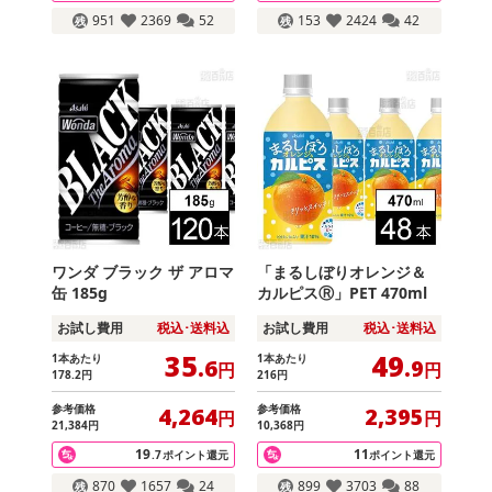
951
2369
52
153
2424
42
ワンダ ブラック ザ アロマ
「まるしぼりオレンジ＆
缶 185g
カルピスⓇ」PET 470ml
お試し費用
税込･送料込
お試し費用
税込･送料込
35
49
1本あたり
1本あたり
.6
.9
円
円
178
.2
円
216
円
参考価格
参考価格
4,264
2,395
円
円
21,384
円
10,368
円
19
11
.7
ポイント還元
ポイント還元
870
1657
24
899
3703
88