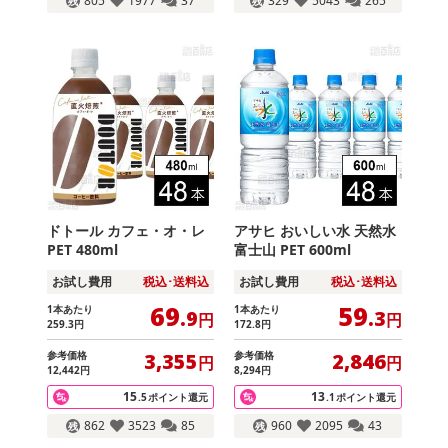
805
1977
37
329
5043
265
ドトール カフェ・オ・レ
アサヒ おいしい水 天然水
PET 480ml
富士山 PET 600ml
お試し費用
税込･送料込
お試し費用
税込･送料込
69
59
1本あたり
1本あたり
.9
.3
円
円
259
.3
円
172
.8
円
参考価格
参考価格
3,355
2,846
円
円
12,442
円
8,294
円
15
13
.5
ポイント還元
.1
ポイント還元
862
3523
85
960
2095
43