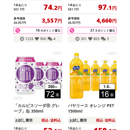
74
97
1本あたり
1本あたり
.2
.1
円
円
561
.7
円
561
.7
円
参考価格
参考価格
3,557
4,660
円
円
26,957
円
26,957
円
16
21
.4
ポイント還元
.5
ポイント還元
1233
900
4
301
803
3
「カルピスソーダⓇ グレ
バヤリース オレンジ PET
ープ」缶 350ml
1500ml
お試し費用
税込･送料込
お試し費用
税込･送料込
1本あたり
1本あたり