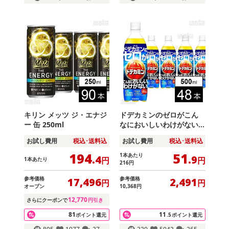
キリン メッツ ジ・エナジ
ドデカミンのゼロがこん
ー 缶 250ml
なにおいしいわけがない P
ET 500ml
お試し費用
税込･送料込
お試し費用
税込･送料込
194
51
1本あたり
.4
.9
円
円
1本あたり
216
円
参考価格
参考価格
17,496
2,491
円
円
オープン
10,368
円
12,770
さらにクーポンで
円引き
81
11
ポイント還元
.5
ポイント還元