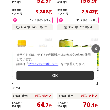
52
158
.9
.9
円
円
157
.7
円
658
.9
円
参考価格
参考価格
3,808
2,542
円
円
11,353
円
10,541
円
17
11
.6
ポイント還元
.7
ポイント還元
464
1455
21
387
753
4
当サイトでは、サイトの利便性向上のためCookieを使用
しています。
詳細は「
プライバシーポリシー
」をご参照ください。
OK
バヤリースオレンジ PET 2
BUBBLE PROTEIN 250ml
80ml
お試し費用
税込･送料込
お試し費用
税込･送料込
64
70
1本あたり
1本あたり
.7
.1
円
円
156
.6
円
230
.1
円