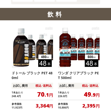
飲料
ドトール ブラック PET 48
ワンダ クリアブラック PE
0ml
T 500ml
お試し費用
税込･送料込
お試し費用
税込･送料込
70
49
1本あたり
1本あたり
.1
.9
円
円
248
.4
円
226
.8
円
参考価格
参考価格
3,364
2,395
円
円
11,923
円
10,886
円