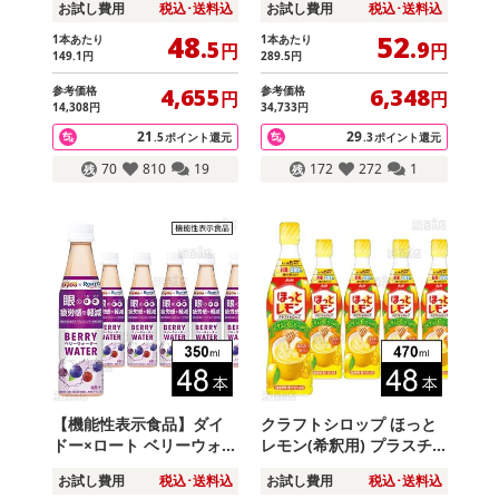
お試し費用
税込･送料込
お試し費用
税込･送料込
48
52
1本あたり
1本あたり
.5
.9
円
円
149
.1
円
289
.5
円
参考価格
参考価格
4,655
6,348
円
円
14,308
円
34,733
円
21
29
.5
ポイント還元
.3
ポイント還元
70
810
19
172
272
1
【機能性表示食品】ダイ
クラフトシロップ ほっと
ドー×ロート ベリーウォー
レモン(希釈用) プラスチ
ター 350ml
ックボトル 470ml
お試し費用
税込･送料込
お試し費用
税込･送料込