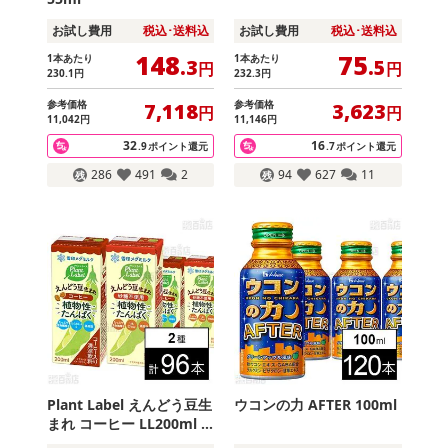
お試し費用
税込･送料込
お試し費用
税込･送料込
148
75
1本あたり
1本あたり
.3
.5
円
円
230
.1
円
232
.3
円
参考価格
参考価格
7,118
3,623
円
円
11,042
円
11,146
円
32
16
.9
ポイント還元
.7
ポイント還元
286
491
2
94
627
11
Plant Label えんどう豆生
ウコンの力 AFTER 100ml
まれ コーヒー LL200ml /
砂糖不使用 LL200ml