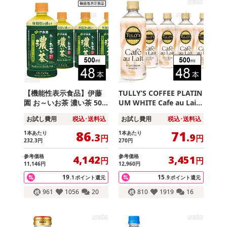
【機能性表示食品】伊藤
TULLY’S COFFEE PLATIN
園 お～いお茶 濃い茶 500
UM WHITE Cafe au Lait
ml 電子レンジ対応
PET 500ml
お試し費用
税込･送料込
お試し費用
税込･送料込
86
71
1本あたり
1本あたり
.3
.9
円
円
232
.3
円
270
円
参考価格
参考価格
4,142
3,451
円
円
11,146
円
12,960
円
19
15
.1
ポイント還元
.9
ポイント還元
961
1056
20
810
1919
16