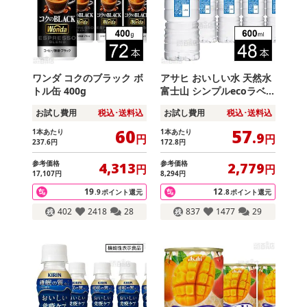
ワンダ コクのブラック ボ
アサヒ おいしい水 天然水
トル缶 400g
富士山 シンプルecoラベ
ル PET 600ml
お試し費用
税込･送料込
お試し費用
税込･送料込
60
57
1本あたり
1本あたり
.9
円
円
237
.6
円
172
.8
円
参考価格
参考価格
4,313
2,779
円
円
17,107
円
8,294
円
19
12
.9
ポイント還元
.8
ポイント還元
402
2418
28
837
1477
29