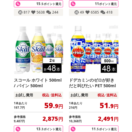
15
11
.5
ポイント還元
ポイント還元
817
5638
244
49
6585
418
スコール ホワイト 500ml
ドデカミンのゼロが好き
/ パイン 500ml
だと叫びたい PET 500ml
お試し費用
税込･送料込
お試し費用
税込･送料込
59
51
1本あたり
1本あたり
.9
.9
円
円
197
.7
円
216
円
参考価格
参考価格
2,875
2,491
円
円
9,487
円
10,368
円
13
11
.3
ポイント還元
.5
ポイント還元