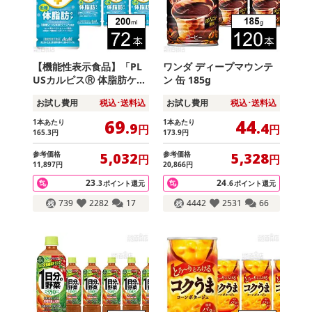
【機能性表示食品】「PL
ワンダ ディープマウンテ
USカルピスⓇ 体脂肪ケ
ン 缶 185g
ア」PET 200ml
お試し費用
税込･送料込
お試し費用
税込･送料込
69
44
1本あたり
1本あたり
.9
.4
円
円
165
.3
円
173
.9
円
参考価格
参考価格
5,032
5,328
円
円
11,897
円
20,866
円
23
24
.3
ポイント還元
.6
ポイント還元
739
2282
17
4442
2531
66