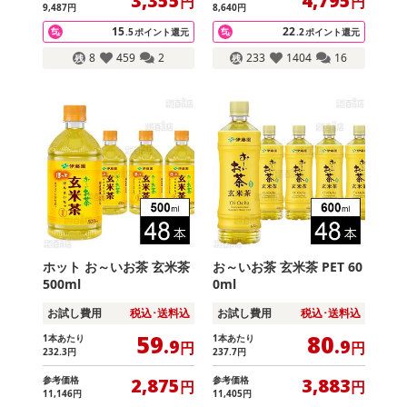
3,355
4,795
円
円
9,487
円
8,640
円
15
22
.5
ポイント還元
.2
ポイント還元
8
459
2
233
1404
16
ホット お～いお茶 玄米茶
お～いお茶 玄米茶 PET 60
500ml
0ml
お試し費用
税込･送料込
お試し費用
税込･送料込
59
80
1本あたり
1本あたり
.9
.9
円
円
232
.3
円
237
.7
円
参考価格
参考価格
2,875
3,883
円
円
11,146
円
11,405
円