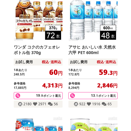
ワンダ コクのカフェオレ
アサヒ おいしい水 天然水
ボトル缶 370g
六甲 PET 600ml
お試し費用
税込･送料込
お試し費用
税込･送料込
60
59
1本あたり
1本あたり
.3
円
円
248
.5
円
172
.8
円
参考価格
参考価格
4,313
2,846
円
円
17,885
円
8,294
円
19
13
.9
ポイント還元
.1
ポイント還元
2180
2971
56
922
1916
65