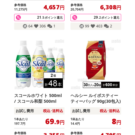
参考価格
参考価格
4,657
6,308
円
円
11,275
円
20,704
円
21
29
.5
ポイント還元
.2
ポイント還元
64
306
1
99
403
2
スコールホワイト 500ml
ヘルシー ルイボスティー
/ スコール和梨 500ml
ティーバッグ 90g(30包入)
お試し費用
税込･送料込
お試し費用
税込･送料込
69
8
1本あたり
1杯あたり
.9
円
円
197
.7
円
14
.4
円
参考価格
参考価格