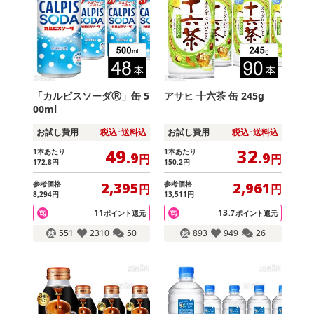
「カルピスソーダⓇ」缶 5
アサヒ 十六茶 缶 245g
00ml
お試し費用
税込･送料込
お試し費用
税込･送料込
49
32
1本あたり
1本あたり
.9
.9
円
円
172
.8
円
150
.2
円
参考価格
参考価格
2,395
2,961
円
円
8,294
円
13,511
円
11
13
ポイント還元
.7
ポイント還元
551
2310
50
893
949
26