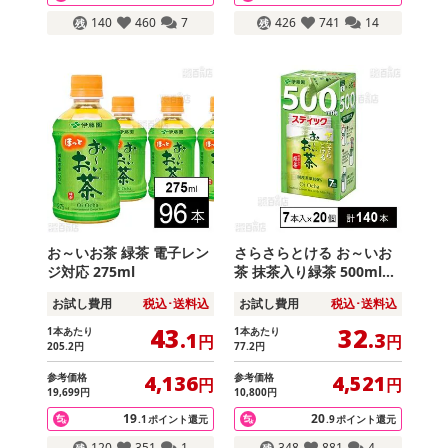
140
460
7
426
741
14
お～いお茶 緑茶 電子レン
さらさらとける お～いお
ジ対応 275ml
茶 抹茶入り緑茶 500ml用
スティック 3.5g×7本
お試し費用
税込･送料込
お試し費用
税込･送料込
43
32
1本あたり
1本あたり
.1
.3
円
円
205
.2
円
77
.2
円
参考価格
参考価格
4,136
4,521
円
円
19,699
円
10,800
円
19
20
.1
ポイント還元
.9
ポイント還元
120
351
1
348
881
4