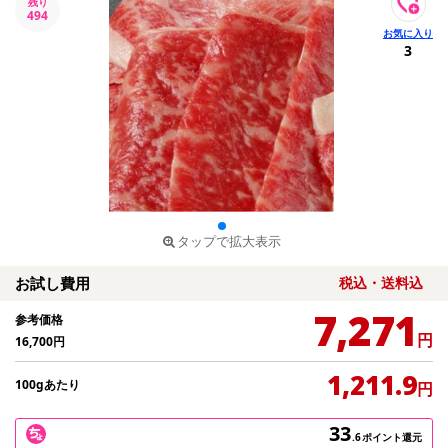
残り
494
3
タップで拡大表示
お試し費用
税込・送料込
7,271
参考価格
円
16,700
円
1,211.9
100gあたり
円
33
.6
ポイント還元