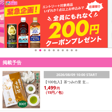
掲載予告
2026/08/09 10:00 START
【100包入】茶つみの里 玄...
1,499
円
（15円／包）