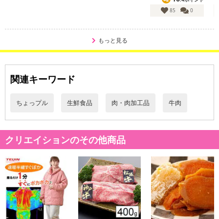
85
0
・保存方法：-18℃以下で保存
もっと見る
・賞味期限：製造日より180日
・原産国（最終加工地）：日本（茨城県）
・原材料/材質/素材：牛肉（バラ・カタ）
関連キーワード
・お召し上がり方：
・凍っている場合は、自然解凍してください。
・お急ぎの場合は、流水解凍してください。
ちょっプル
生鮮食品
肉・肉加工品
牛肉
・解凍後は、しっかり焼いてお召し上がりください。
・その他商品仕様：等級:A4ランク
クリエイションのその他商品
注意事項
【賞味・消費期限のある商品について】
商品到着時点でのお日持ち期間は、配送日数などにより異なります
のでご了承ください。
【キャンセルについて】