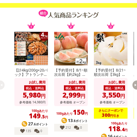
◆今、大注目！茨城を代表する黒毛和牛の最高級ブランド！
◆常陸牛 A4ランク以上を確約！
★常陸牛とは
茨城の快適な飼育環境が生む 極上の霜降り牛肉！
豊かな穀倉地帯として全国においしい食材を運ぶ食の宝庫、茨城
県。作物が良く育つ温暖な気候と肥沃な大地は生命力に満ちていま
【計4kg/200g×20パ
【予約受付】8/1~順
【予約受付】8/21~
【
す。牛が若いうちは、健康でしっかりした骨格を持った牛となるよ
ック】アトランティ
次出荷【約2kg】山
順次出荷【3kg】九
ックサーモンハラス
形県産白桃(品種・
州産 梨《個数・品
う、自然の中で育てられます。大麦、小麦、とうもろこし、大豆な
お試し費用
お試し費用
お試し費用
切り落とし
玉数おまかせ)※ご家
種おまかせ》(ご家
どのミネラルが豊富で飼料をはじめ良質な乾牧草と稲ワラを充分食
庭用
庭用)
税込・送料込
税込・送料込
税込・送料込
5,980
2,999
3,550
べさせています。大きくなると管理の徹底した牛舎で毎日しっかり
円
円
円
目を配って飼育します。これにより筋肉がつき、良質な脂肪をつく
参考価格
14,980
円
参考価格
オープン
参考価格
オープン
り、見た目にも美しくおいしい、「霜降り肉」となります。
150
さらにクーポンで
100gあたり
149
100gあたり
円
300
円引き
.5
円
13
.8ポイント
今回、そんな常陸牛のA4ランク以上のお肉を手作業で焼肉用にカッ
27
100gあたり
.6ポイント
118
212
0
.4
トし、簡易包装でお求めやすくしました。
円
135
0
16
ご自宅用に、贈答用に是非、ご利用ください。
.4ポイント