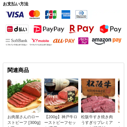
お支払い方法
関連商品
お肉屋さんのロー
【200g】神戸牛ロ
松阪牛すき焼き肉
【2
ストビーフ [300g]
ーストビーフセッ
うすぎりプレミア
ース