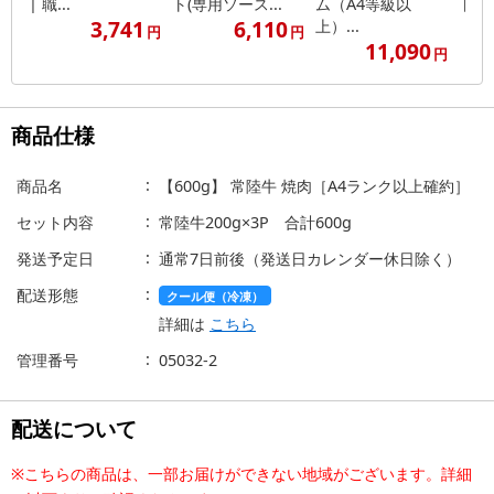
| 職...
ト(専用ソース...
ム（A4等級以
ト(専
3,741
6,110
上）...
円
円
11,090
円
商品仕様
商品名
【600g】 常陸牛 焼肉［A4ランク以上確約］
セット内容
常陸牛200g×3P 合計600g
発送予定日
通常7日前後（発送日カレンダー休日除く）
配送形態
クール便（冷凍）
詳細は
こちら
管理番号
05032-2
配送について
※こちらの商品は、一部お届けができない地域がございます。詳細