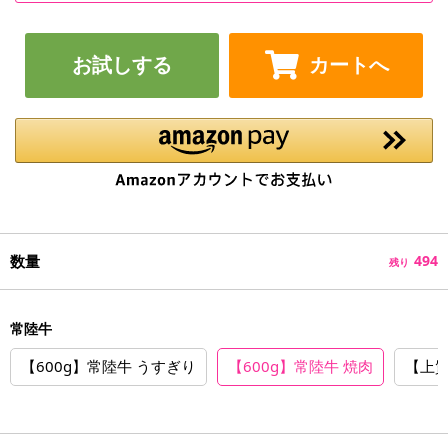
お試しする
カートへ
数量
494
残り
常陸牛
【600g】常陸牛 うすぎり
【600g】常陸牛 焼肉
【上質