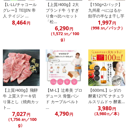
【L-LL/チャコール
【上質/400g】2大
【150g×2パック】
※お申込み後のキャンセルはお受けできません。
グレー】TEIJIN 帝
ブランド牛 うすぎ
九州産 べにはるか
記載されている内容を必ずご確認いただき、お届けする商品セット
人 テイジン ...
り食べ比べセット
飴芋の半なま干し芋
にご納得いただきましたうえでお申し込みください。
8,464
1,997
「松...
円
円
※パッケージ変更や商品リニューアル（成分など含む）等により、
6,290
（998
／パック）
円
.5円
参考の掲載画像や画像内のバーコードなど、お届け商品と多少異な
（1,572
／100
.5円
る場合がございます。
g）
また、[新たな加工食品の原料原産地表示制度]の経過措置期間の終
了により、商品詳細内に記載の原産国・原材料の表記が旧表記の場
合がございます。
あらかじめご了承いただいた上でお申込みください。なお、本理由
によるお申込み後のキャンセル・返品交換は対応いたしかねます。
【お支払いについて】
※送料はお試し費用に含まれております。
【上質/400g】飛騨
【M-L】辻希美 プロ
【600mL】レダの
牛 上質ステーキ切
デュース 骨盤バン
酵素121℃ ナチュラ
※d払い、PayPay、au PAY、au PAY（auかんたん決済）、ソフトバ
り落とし（焼肉カッ
ド カーブルベルト
ルスリムドゥ 酵素...
ンクまとめて支払い、楽天ペイ、メルペイ、AEON Pay、Amazon
3,980
ト...
...
円
Payでお支払いの場合、決済のため外部サイトへ遷移します。
4,790
7,027
（3,980
／本）
円
円
円
※予約商品は決済手段ごとに定められた決済期限日にお支払いを完
（1,756
／100
.8円
了することがございます。ご了承いただいたうえでお申し込みくだ
g）