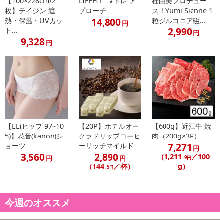
【100×228cm/2
LIFEFIT Vトレ ア
桂由美プロデュー
枚】テイジン 遮
プローチ
ス！Yumi Sienne 1
14,800
熱・保温・UVカッ
粒ジルコニア磁...
円
2,990
ト...
円
休業日
9,328
円
■
その他共通および商品カテゴリー別注意事項（※必ずご確認くだ
さい）
こちらの情報は
2026年07月09日
時点での情報となります。
【LL(ヒップ 97~10
【20P】ホテルオー
【600g】近江牛 焼
5)】花音(kanon)シ
クラドリップコーヒ
肉（200g×3P）
7,271
ョーツ
ーリッチマイルド
円
3,560
2,890
（1,211
／100
円
円
.9円
（144
／杯）
g）
.5円
今週のオススメ