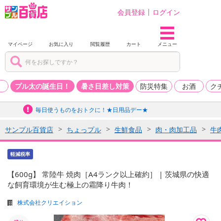
会員登録
ログイン
マイページ
お気に入り
閲覧履歴
カート
メニュー
品
プル太の誕生日！
暑さ日差し対策
防災特集
お酒
ク
毎日使うものをおトクに！★日用品デー★
サンプル百貨店
ちょっプル
生鮮食品
肉・肉加工品
牛
軽減税率
【600g】 常陸牛 焼肉［A4ランク以上確約］ | 茨城県の快適
な飼育環境が生む極上の霜降り牛肉！
株式会社クリエイション