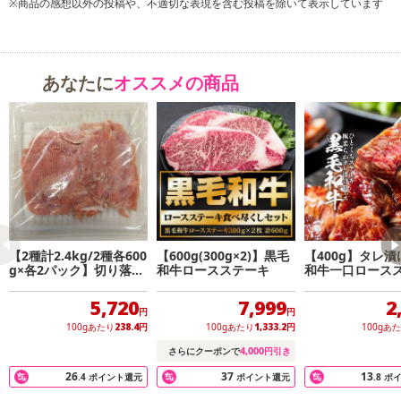
※商品の感想以外の投稿や、不適切な表現を含む投稿を除いて表示しています
あなたに
オススメの商品
【2種計2.4kg/2種各600
【600g(300g×2)】黒毛
【400g】タレ
g×各2パック】切り落と
和牛ロースステーキ
和牛一口ロース
し生ハムセット 冷凍
5,720
7,999
2
円
円
100gあたり
238.4
円
100gあたり
1,333.2
円
100gあ
4,000
さらにクーポンで
円引き
26
37
13
.4
ポイント還元
ポイント還元
.8
ポ