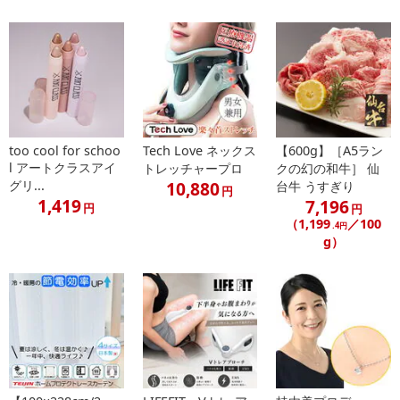
さい。
【配送伝票番号について】
※配送形態がメール便の商品については、商品の発送完了後、配送
伝票番号がマイページに表示されない場合もございます。
【配送日時の指定について】
※配送日時の指定が可能な商品の場合、商品によってご指定できる
too cool for schoo
Tech Love ネックス
【600g】［A5ラン
l アートクラスアイ
トレッチャープロ
クの幻の和牛］ 仙
配送日、配送時間が異なる可能性がございます。
グリ...
10,880
台牛 うすぎり
カート機能をご利用の場合は、配送日時指定をご利用いただけませ
円
1,419
7,196
円
円
ん。
（1,199
／100
.4円
g）
発送日カレンダー