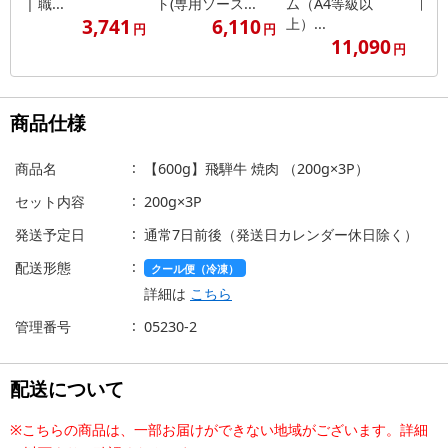
| 職...
ト(専用ソース...
ム（A4等級以
ト(専
3,741
6,110
上）...
円
円
11,090
円
商品仕様
商品名
【600g】飛騨牛 焼肉 （200g×3P）
セット内容
200g×3P
発送予定日
通常7日前後（発送日カレンダー休日除く）
配送形態
クール便（冷凍）
詳細は
こちら
管理番号
05230-2
配送について
※こちらの商品は、一部お届けができない地域がございます。詳細