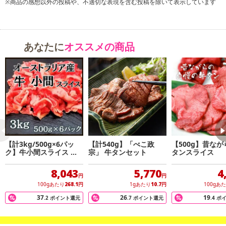
※商品の感想以外の投稿や、不適切な表現を含む投稿を除いて表示しています
あなたに
オススメの商品
【計3kg/500g×6パッ
【計540g】「べこ政
【500g】昔な
ク】牛小間スライス オ
宗」 牛タンセット
タンスライス
ーストラリア産
8,043
5,770
4
円
円
100gあたり
268.1
円
1gあたり
10.7
円
100gあ
37
26
19
.2
ポイント還元
.7
ポイント還元
.4
ポ