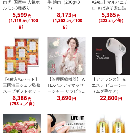
肉 炸 国産牛 人気ホ
牛 焼肉（200g×3
×24缶】マルハニチ
・賞味期限：
ルモン3種盛り
P）
ロ さばみそ煮缶詰
製造日より180日
5,599
8,173
5,365
円
円
円
※商品到着時点でのお日持ち期間は、配送日数などにより異なり
（1,119
／100
（1,362
／100
（223
／缶）
.8円
.2円
.6円
ますのでご了承ください。
g）
g）
・原産国（最終加工地）：日本（岐阜県）
・原材料/材質/素材：牛肉(バラ肉、カタ肉)
・お召し上がり方：
・凍っている場合は、自然解凍してください。
・お急ぎの場合は、流水解凍してください。
・解凍後は、しっかり焼いてお召し上がりください。
・その他商品仕様：等級：A3ランク以上
【4種入×2セット】
【管理医療機器】 A
【アデランス】 光
三國清三シェフ監修
TEXハンディマッサ
エステ ビューシー
注意事項
スープギフトセット
ージャー リラビッ...
（ムダ毛ケア）
6,386
3,690
22,800
円
円
円
【賞味・消費期限のある商品について】
（798
／食）
.3円
商品到着時点でのお日持ち期間は、配送日数などにより異なります
のでご了承ください。
【キャンセルについて】