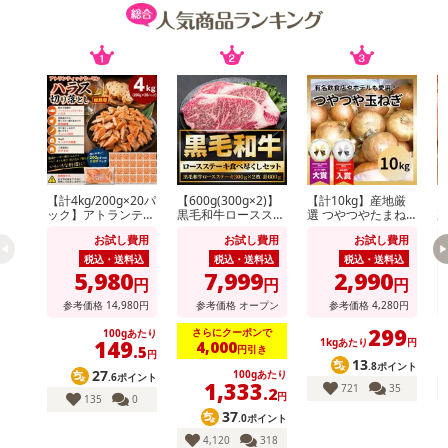
【計4kg/200g×20パ
【600g(300g×2)】
【計10kg】産地厳
【
ック】アトランティ
黒毛和牛ロースステ
選 つやつやたまね
次
ックサーモンハラス
ーキ
ぎ
形
お試し費用
お試し費用
お試し費用
切り落とし
玉
税込・送料込
税込・送料込
税込・送料込
5,980
7,999
2,990
円
円
円
参考価格
14,980
円
参考価格
オープン
参考価格
4,280
円
299
さらにクーポンで
100gあたり
149
1kgあたり
円
4,000
円引き
.5
●“和牛のオリンピック”と言われる全国のブランド牛品評会で2大会
円
13
.8ポイント
27
100gあたり
連続金に輝いた「飛騨牛」をご自宅で堪能できる夢のセット！
.6ポイント
1,333
721
35
.2
円
135
0
●飛騨牛 A3ランク以上を確約！
37
.0ポイント
4,120
318
霜降りの飛騨牛を食すと、脂の旨みがじわーっと広がり、口の中で