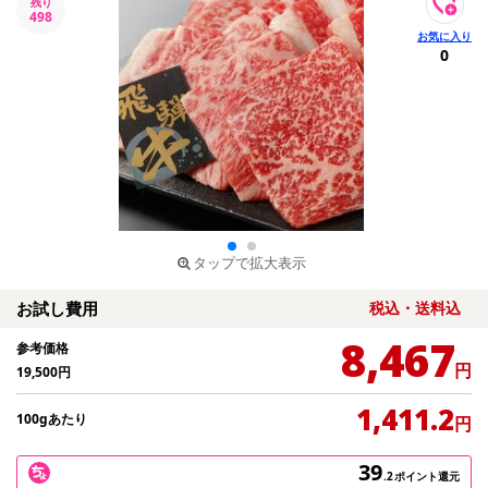
残り
498
0
タップで拡大表示
お試し費用
税込・送料込
8,467
参考価格
円
19,500
円
1,411.2
100gあたり
円
39
.2
ポイント還元