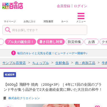
会員登録
ログイン
マイページ
お気に入り
閲覧履歴
カート
メニュー
品
プル太の誕生日！
暑さ日差し対策
防災特集
お酒
ク
毎日のキレイと元気を応援！ビューティーデー開催中♪
サンプル百貨店
ちょっプル
生鮮食品
肉・肉加工品
牛
軽減税率
【600g】飛騨牛 焼肉 （200g×3P） | 4年に1回の全国のブラ
ンド牛が集う品評会で2大会連続金賞に輝いた大注目の和牛！
株式会社クリエイション