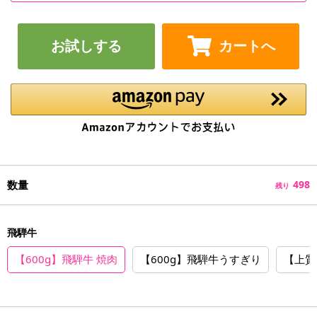
お試しする
カートへ
数量
498
残り
飛騨牛
【600g】飛騨牛 焼肉
【600g】飛騨牛うすぎり
【上質