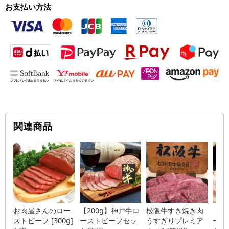
お支払い方法
関連商品
お肉屋さんのロー
【200g】神戸牛ロ
松阪牛すき焼き肉
【2
ストビーフ [300g]
ーストビーフセッ
うすぎりプレミア
ース