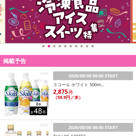
休業日
■
その他共通および商品カテゴリー別注意事項（※必ずご確認くだ
さい）
こちらの情報は
2026年07月09日
時点での情報となります。
掲載予告
2026/08/08 06:00 START
スコール ホワイト 500m...
2,875
円
（59.9円／本）
2026/08/08 06:00 START