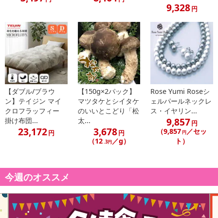
9,328
円
【配送伝票番号について】
※配送形態がメール便の商品については、商品の発送完了後、配送
伝票番号がマイページに表示されない場合もございます。
【配送日時の指定について】
※配送日時の指定が可能な商品の場合、商品によってご指定できる
配送日、配送時間が異なる可能性がございます。
【ダブル/ブラウ
【150g×2パック】
Rose Yumi Roseシ
カート機能をご利用の場合は、配送日時指定をご利用いただけませ
ン】テイジン マイ
マツタケとシイタケ
ェルパールネックレ
ん。
クロフラッフィー
のいいとこどり「松
ス・イヤリン...
9,857
掛け布団...
太...
円
23,172
3,678
（9,857
／セッ
円
円
円
発送日カレンダー
（12
／g）
ト）
.3円
今週のオススメ