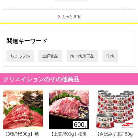
とろけるように消えて行く。正に絶品の飛騨牛。
飛騨牛がブランド牛として食通の間で絶賛される理由。それは“和牛
もっと見る
のオリンピック”と言われる全国のブランド牛品評会で2大会連続金
に輝いた日本一の黒毛和牛だからです。
この全国のブランド牛品評会で2大会連続金に輝いて以降、全国にそ
関連キーワード
の名が知れ渡り、高級ブランド牛として肉の名店でこぞって使われ
ています。
ちょっプル
生鮮食品
肉・肉加工品
牛肉
さすが、二連連続金の実績を誇るだけあり、その肉質と味は食べる
人を虜にする絶品！
そんな高級ブランド牛の「飛騨牛」を贅沢に焼肉で堪能できる夢の
クリエイションのその他商品
セットが登場！
しかも、ブランド牛の肉質ランクもA3ランク以上を確約する豪華
さ！
ご自身でも家族や友人などの気の合う仲間と最高級の飛騨牛で贅沢
な焼肉やBBQ、料理をお楽しみ頂けます。
・保存方法：-18℃以下で保存
【3種/計500g】焼
【上質/600g】松阪
【さばみそ煮/150g