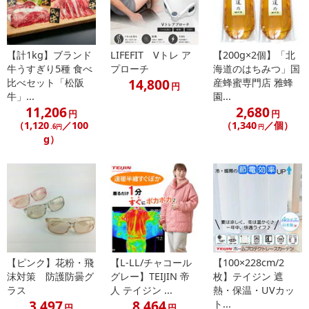
※お申込み後のキャンセルはお受けできません。
記載されている内容を必ずご確認いただき、お届けする商品セット
にご納得いただきましたうえでお申し込みください。
※パッケージ変更や商品リニューアル（成分など含む）等により、
【計1kg】ブランド
LIFEFIT Vトレ ア
【200g×2個】「北
参考の掲載画像や画像内のバーコードなど、お届け商品と多少異な
牛うすぎり5種 食べ
プローチ
海道のはちみつ」国
14,800
比べセット「松阪
産蜂蜜専門店 雅蜂
る場合がございます。
円
牛」...
園...
また、[新たな加工食品の原料原産地表示制度]の経過措置期間の終
11,206
2,680
円
円
了により、商品詳細内に記載の原産国・原材料の表記が旧表記の場
（1,120
／100
（1,340
／個）
.6円
円
合がございます。
g）
あらかじめご了承いただいた上でお申込みください。なお、本理由
によるお申込み後のキャンセル・返品交換は対応いたしかねます。
【お支払いについて】
※送料はお試し費用に含まれております。
※d払い、PayPay、au PAY、au PAY（auかんたん決済）、ソフトバ
ンクまとめて支払い、楽天ペイ、メルペイ、AEON Pay、Amazon
Payでお支払いの場合、決済のため外部サイトへ遷移します。
【ピンク】花粉・飛
【L-LL/チャコール
【100×228cm/2
※予約商品は決済手段ごとに定められた決済期限日にお支払いを完
沫対策 防護防曇グ
グレー】TEIJIN 帝
枚】テイジン 遮
ラス
人 テイジン ...
熱・保温・UVカッ
了することがございます。ご了承いただいたうえでお申し込みくだ
3,497
8,464
ト...
さい。
円
円