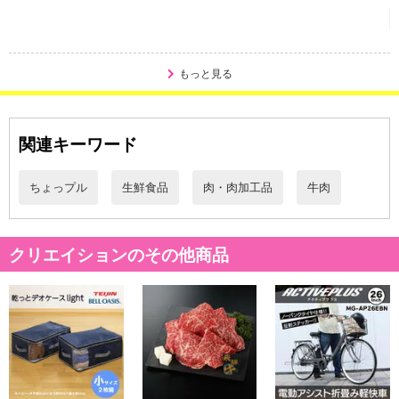
【キャンセルについて】
※お申込み後のキャンセルはお受けできません。
記載されている内容を必ずご確認いただき、お届けする商品セット
にご納得いただきましたうえでお申し込みください。
もっと見る
※パッケージ変更や商品リニューアル（成分など含む）等により、
参考の掲載画像や画像内のバーコードなど、お届け商品と多少異な
る場合がございます。
関連キーワード
また、[新たな加工食品の原料原産地表示制度]の経過措置期間の終
了により、商品詳細内に記載の原産国・原材料の表記が旧表記の場
ちょっプル
生鮮食品
肉・肉加工品
牛肉
合がございます。
あらかじめご了承いただいた上でお申込みください。なお、本理由
によるお申込み後のキャンセル・返品交換は対応いたしかねます。
クリエイションのその他商品
【お支払いについて】
※送料はお試し費用に含まれております。
※d払い、PayPay、au PAY、au PAY（auかんたん決済）、ソフトバ
ンクまとめて支払い、楽天ペイ、メルペイ、AEON Pay、Amazon
Payでお支払いの場合、決済のため外部サイトへ遷移します。
※予約商品は決済手段ごとに定められた決済期限日にお支払いを完
了することがございます。ご了承いただいたうえでお申し込みくだ