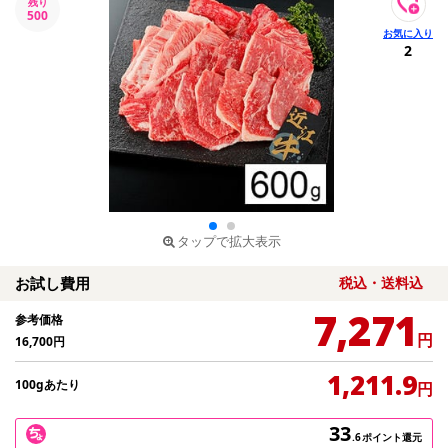
残り
500
2
タップで拡大表示
お試し費用
税込・送料込
7,271
参考価格
円
16,700
円
1,211.9
100gあたり
円
33
.6
ポイント還元