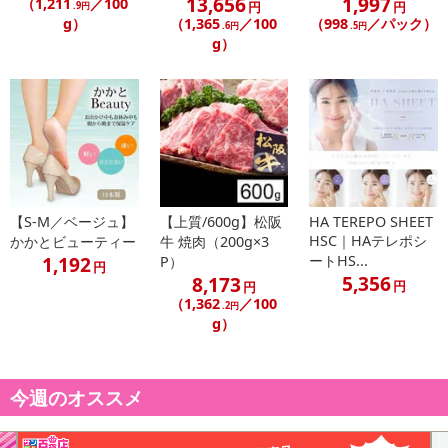
13,656
1,997
（1,211
／100
円
円
.9円
g）
（1,365
／100
（998
／パック）
.6円
.5円
g）
【S-M／ベージュ】
【上質/600g】松阪
HA TEREPO SHEET
HSC｜HAテレポシ
かかとビューティー
牛 焼肉（200g×3
1,192
ートHS...
P）
円
5,356
8,173
円
円
（1,362
／100
.2円
g）
今週のオススメ