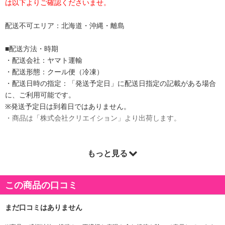
は以下よりご確認くださいませ。
配送不可エリア：北海道・沖縄・離島
■配送方法・時期
・配送会社：ヤマト運輸
・配送形態：クール便（冷凍）
・配送日時の指定：「発送予定日」に配送日指定の記載がある場合
に、ご利用可能です。
※発送予定日は到着日ではありません。
・商品は「株式会社クリエイション」より出荷します。
もっと見る
商品詳細
◆滋賀県全域で飼育され、出荷される近江牛は年間わずか6,000頭希
この商品の口コミ
少性が高い「近江牛」をご自宅で堪能して下さい。
◆近江牛 A3ランク以上を確約
◆切落しを細切れでなく、特別に焼肉に適した厚み・大きさにカッ
トした特別仕様！