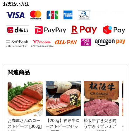
お支払い方法
関連商品
お肉屋さんのロー
【200g】神戸牛ロ
松阪牛すき焼き肉
【2
ストビーフ [300g]
ーストビーフセッ
うすぎりプレミア
ース