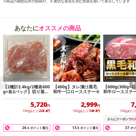
※商品の感想以外の投稿や、不適切な表現を含む投稿を除いて表示しています
ご自身でも家族や友人などの気の合う仲間と最高級の近江牛で贅沢
な焼肉や料理をお楽しみ頂けます。
あなたに
オススメの商品
◆近江牛とは
最大の特徴が希少性
滋賀県全域で飼育され、出荷される近江牛は年間わずか6,000頭に限
られます。
そんな近江牛は繊細な旨味と脂味が近江牛の特徴です。
滋賀県・琵琶湖畔の豊かな大地で育った近江牛は、きめ細かい滑ら
かな肉質、しつこさのない甘い脂、芳醇な香りを持ち合わせていま
す。
【2種計2.4kg/2種各600
【400g】タレ漬け黒毛
【600g(300g×
この近江牛の特徴は日本料理はもちろんのこと、バターやクリーム
g×各2パック】切り落と
和牛一口ロースステーキ
和牛ロースステ
し生ハムセット 冷凍
を用いた重いソースの味がメインとなるフランス料理との相性も良
5,720
2,999
7
いと言われており、
円
円
100gあたり
238.4
円
100gあたり
749.8
円
100gあた
ミシュランなどに掲載されている海外の多くの著名なレストランで
近江牛が提供されています。
4,
さらにクーポンで
26
13
37
.4
ポイント還元
.8
ポイント還元
ポ
・保存方法：-18℃以下で保存