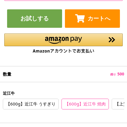
お試しする
カートへ
数量
500
残り
近江牛
【600g】近江牛 うすぎり
【600g】近江牛 焼肉
【上質