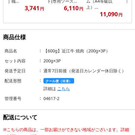
| 職...
ト(専用ソース...
ム（A4等級以
ト(専
3,741
6,110
上）...
円
円
11,090
円
商品仕様
商品名
【600g】近江牛 焼肉（200g×3P）
セット内容
200g×3P
発送予定日
通常7日前後（発送日カレンダー休日除く）
配送形態
クール便（冷凍）
詳細は
こちら
管理番号
04617-2
配送について
※こちらの商品は、一部お届けができない地域がございます。詳細