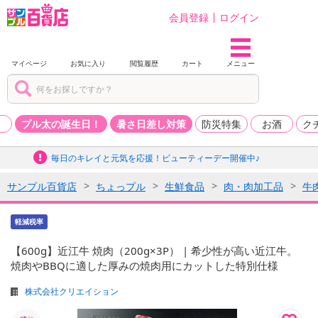
会員登録
ログイン
マイページ
お気に入り
閲覧履歴
カート
メニュー
品
プル太の誕生日！
暑さ日差し対策
防災特集
お酒
ク
毎日のキレイと元気を応援！ビューティーデー開催中♪
サンプル百貨店
ちょっプル
生鮮食品
肉・肉加工品
牛
軽減税率
【600g】近江牛 焼肉（200g×3P） | 希少性が高い近江牛。
焼肉やBBQに適した厚みの焼肉用にカットした特別仕様
株式会社クリエイション