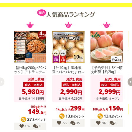
・賞味期限：
製造日より180日
※商品到着時点でのお日持ち期間は、配送日数などにより異なり
ますのでご了承ください。
・原産国（最終加工地）：日本（滋賀県）
・原材料/材質/素材：牛肉(バラ肉、カタ肉)
・お召し上がり方：
・凍っている場合は、自然解凍してください。
・お急ぎの場合は、流水解凍してください。
【計4kg/200g×20パ
【計10kg】産地厳
【予約受付】8/1~順
【
・解凍後は、しっかり焼いてお召し上がりください。
ック】アトランティ
選 つやつやたまね
次出荷【約2kg】山
順
ックサーモンハラス
ぎ
形県産白桃(品種・
州
・その他商品仕様：等級：A3ランク以上
お試し費用
お試し費用
お試し費用
切り落とし
玉数おまかせ)※ご家
種
庭用
庭
税込・送料込
税込・送料込
税込・送料込
5,980
2,990
2,999
円
円
円
注意事項
参考価格
14,980
円
参考価格
4,280
円
参考価格
オープン
299
150
【賞味・消費期限のある商品について】
100gあたり
149
1kgあたり
円
100gあたり
円
.5
円
商品到着時点でのお日持ち期間は、配送日数などにより異なります
13
13
.8ポイント
.8ポイント
27
.6ポイント
のでご了承ください。
722
35
207
0
136
0