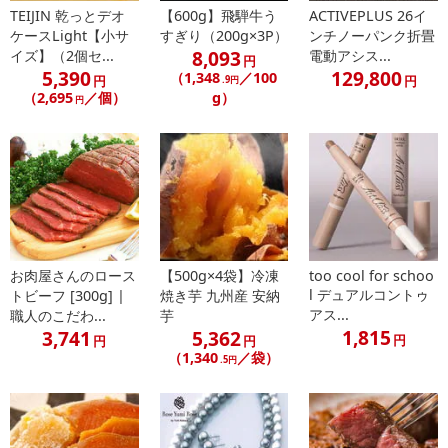
TEIJIN 乾っとデオ
【600g】飛騨牛う
ACTIVEPLUS 26イ
さい。
ケースLight【小サ
すぎり（200g×3P）
ンチノーパンク折畳
8,093
イズ】（2個セ...
電動アシス...
円
【配送伝票番号について】
5,390
129,800
（1,348
／100
円
円
.9円
※配送形態がメール便の商品については、商品の発送完了後、配送
（2,695
／個）
g）
円
伝票番号がマイページに表示されない場合もございます。
【配送日時の指定について】
※配送日時の指定が可能な商品の場合、商品によってご指定できる
配送日、配送時間が異なる可能性がございます。
カート機能をご利用の場合は、配送日時指定をご利用いただけませ
ん。
お肉屋さんのロース
【500g×4袋】冷凍
too cool for schoo
l デュアルコントゥ
トビーフ [300g] |
焼き芋 九州産 安納
発送日カレンダー
アス...
職人のこだわ...
芋
1,815
3,741
5,362
円
円
円
（1,340
／袋）
.5円