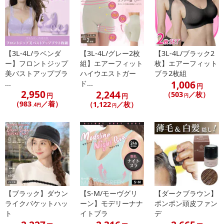
外出時、お家で1日中使える
24H整乳ナイトブラ
【3L-4L/ラベンダ
【3L-4L/グレー2枚
【3L-4L/ブラック2
ノーブラみたいな心地よさ柔らか質感
ー】フロントジップ
組】エアーフィット
枚】エアーフィット
美バストアップブラ
ハイウエストガー
ブラ2枚組
しっかりホールド
1,006
...
ド...
円
2,950
2,244
（503
／枚）
円
円
円
24H整乳設計のナイトブラが登場
（983
／着）
（1,122
／枚）
.4円
円
さらにモデリーナナイトブラは
外出時、お家で1日中使える
外出時のブラジャーとしても使えて高コスパ！
【ブラック】ダウン
【S-M/モーヴグリ
【ダークブラウン】
毎日24時間使うためのシンプル設計
ライクバケットハッ
ーン】モデリーナナ
ポンポン頭皮ファン
ト
イトブラ
デ
モデリーナナイトブラは24時間着けれるように