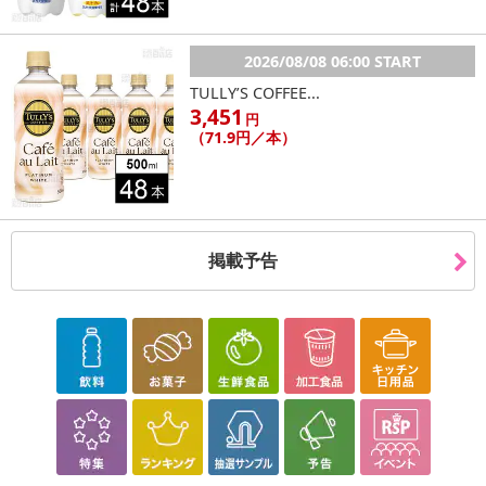
流れないホールド力も兼ね備えたサポート専用ナイトブラで行うこ
とを
2026/08/08 06:00 START
TULLY’S COFFEE...
お勧めしております。
3,451
円
（71.9円／本）
通常のブラジャーでは、バストケアに適してません！
モデリーナナイトブラなら1日中整乳設計
美胸をキープしながらノーブラより心地よいから
掲載予告
外出時のブラとしても使える！
1.デコルテを綺麗にみせる
胸のラインをキレイに魅せるような、
デザイン縫整に仕上げました。