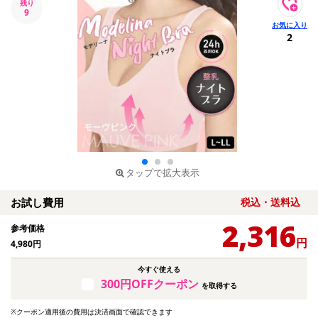
残り
9
2
タップで拡大表示
お試し費用
税込・送料込
2,316
参考価格
円
4,980
円
今すぐ使える
300円OFFクーポン
を取得する
※クーポン適用後の費用は決済画面で確認できます