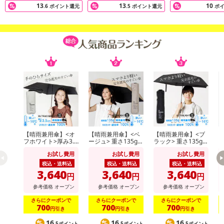
13
13
10
.6
ポイント還元
.5
ポイント還元
ポ
【晴雨兼用傘】<オ
【晴雨兼用傘】<ベ
【晴雨兼用傘】<ブ
【
フホワイト>厚み3.5
ージュ> 重さ135g！
ラック> 重さ135g！
フ
cm！手のひらサイ
スマホより軽いUV
スマホより軽いUV
5
お試し費用
お試し費用
お試し費用
ズUVカット100％マ
カット100％マイナ
カット100％マイナ
U
イナス16度
ス16度 UL
ス16度 UL
ナ
税込・送料込
税込・送料込
税込・送料込
3,640
3,640
3,640
円
円
円
参考価格
オープン
参考価格
オープン
参考価格
オープン
さらにクーポンで
さらにクーポンで
さらにクーポンで
700
700
700
円引き
円引き
円引き
16
16
16
.5ポイント
.5ポイント
.5ポイント