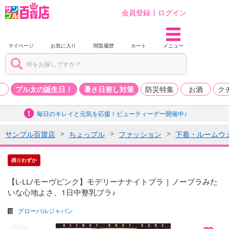
会員登録
ログイン
マイページ
お気に入り
閲覧履歴
カート
メニュー
品
プル太の誕生日！
暑さ日差し対策
防災特集
お酒
ク
毎日のキレイと元気を応援！ビューティーデー開催中♪
サンプル百貨店
ちょっプル
ファッション
下着・ルームウ
残りわずか
【L-LL/モーヴピンク】モデリーナナイトブラ | ノーブラみた
いな心地よさ、1日中整乳ブラ♪
グローバルジャパン