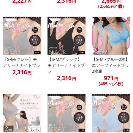
2,227
2,316
2,665
円
円
円
（2,665
／個）
円
上質な着心地を追求しているため
ホックやフリルを無くしノンワイヤーにしました。
また、シンプルな構造にすることで
ホールド力も最大限高めることが出来ています。
【S-M/グレー】モ
【S-M/ブラック】
【S-M /ブルー2枚】
こんな方におすすめ
デリーナナイトブラ
モデリーナナイトブ
エアーフィットブラ
2,316
ラ
2枚組
円
2,316
971
柔らかい着け心地がすき
円
円
（485
／枚）
.5円
シンプルなデザインがすき
きつい締め付けが嫌い
お昼も着け心地のいいブラがいい