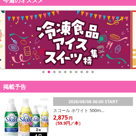
今週のオススメ
重力や揺れが原因で深まってしまうかも
垂れる原因の一つにクーパー靭帯の損傷（伸び）があります。
常に重量や揺れなどの様々な負荷により伸びてしまうことで
丸みを維持できなくなり垂れてしまいます。
このクーパー靭帯は元に戻す事が難しく、
切れてしまった場合は修復することができません。
掲載予告
できるだけ早く始めるのが大事です。
2026/08/08 06:00 START
お昼も、夜もできる限り
スコール ホワイト 500m...
24時間ナイトブラを付けてケアすることが重要です。
2,875
円
（59.9円／本）
長時間のバストケアには、着け心地がよく