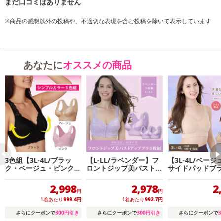
※商品の感想以外の投稿や、不適切な表現を含む投稿を除いて表示しています
あなたに
オススメの商品
3色組【3L-4L/ブラッ
【L-LL/ラベンダー】フ
【3L-4L/ベージ
ク・ベージュ・ピンク】
ロントジップ美バストア
サイドパッドブラ
フロントジップ美バスト
ップブラ 同色3枚入り
アップブラ シンプルカ
2,998
2,978
2
ラー
円
円
1着あたり
999.4
円
1着あたり
992.7
円
300
300
3
さらにクーポンで
円引き
さらにクーポンで
円引き
さらにクーポンで