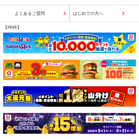
2.ふんわりバストアップを演出
よくあるご質問
はじめての方へ
着るだけでキレイなバストを手に入れることができます。
【PR枠】
3.ノンワイヤーなので着け心地が天使みたい
締め付けがなく、ストレスフリーなのに程よく
引き締めサポートします。
4.バストの横流れ防止機能
バスト外側にある編み分けステッチが横流れしやすいバストの形を
整えます。
5.取り外しができるバストパット内蔵
バストを優しくホールドする下部が凸加工のパッド