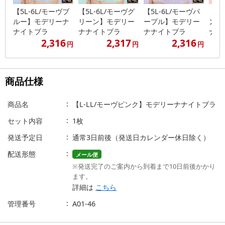
【5L-6L/モーヴブ
【5L-6L/モーヴグ
【5L-6L/モーヴパ
【5L
ルー】モデリーナ
リーン】モデリー
ープル】モデリー
ンク
ナイトブラ
ナナイトブラ
ナナイトブラ
ナイ
2,316
2,317
2,316
円
円
円
商品仕様
商品名
【L-LL/モーヴピンク】モデリーナナイトブラ
セット内容
1枚
発送予定日
通常3日前後（発送日カレンダー休日除く）
配送形態
メール便
※発送完了のご案内から到着まで10日前後かかり
ます。
詳細は
こちら
管理番号
A01-46