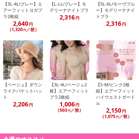
垂れ、離れ、ボリューム減が気になる
【3L-4L/グレー】エ
【L-LL/グレー】モ
【5L-6L/モーヴブル
アーフィットヨガブ
デリーナナイトブラ
ー】モデリーナナイ
運動の際のインナーに
2,316
ラ2枚組
トブラ
円
2,640
2,316
円
円
産後の方
（1,320
／枚）
円
ナイトブラを使ったことがない方
こんなお悩みありませんか？
胸が垂れてきた
【ベージュ】ダウン
【3L-4L/ベージュ2
【S-M/ピンク2枚
ボリュームが落ちてきた
ライクバケットハッ
枚】エアーフィット
組】エアーフィット
ト
ブラ2枚組
ハイウエストガード
左右離れてきた
2,206
1,006
ル
円
円
2,150
（503
／枚）
円
円
産後のケアが心配
（1,075
／枚）
円
その心配…そのままにすると