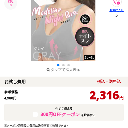
残り
8
5
タップで拡大表示
お試し費用
税込・送料込
2,316
参考価格
円
4,980
円
今すぐ使える
300円OFFクーポン
を取得する
※クーポン適用後の費用は決済画面で確認できます