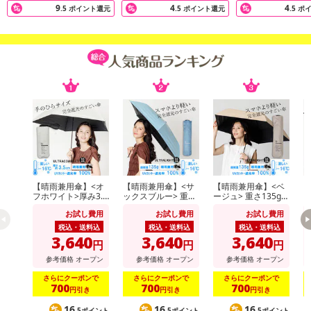
9
4
4
.5
ポイント還元
.5
ポイント還元
.5
ポ
【晴雨兼用傘】<オ
【晴雨兼用傘】<サ
【晴雨兼用傘】<ベ
【
フホワイト>厚み3.5
ックスブルー> 重さ
ージュ> 重さ135g！
ラ
cm！手のひらサイ
135g！スマホより
スマホより軽いUV
ス
お試し費用
お試し費用
お試し費用
ズUVカット100％マ
軽いUVカット100％
カット100％マイナ
カ
イナス16度
マイナス16度 UL
ス16度 UL
ス
税込・送料込
税込・送料込
税込・送料込
3,640
3,640
3,640
円
円
円
参考価格
オープン
参考価格
オープン
参考価格
オープン
さらにクーポンで
さらにクーポンで
さらにクーポンで
700
700
700
円引き
円引き
円引き
16
16
16
.5ポイント
.5ポイント
.5ポイント