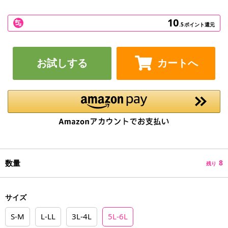
10
.5
ポイント還元
お試しする
カートへ
数量
8
残り
サイズ
S-M
L-LL
3L-4L
5L-6L