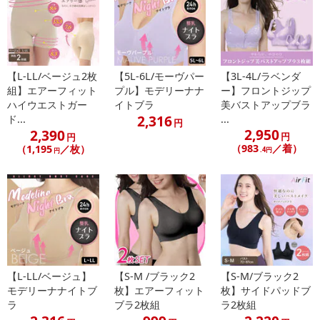
外出時、お家で1日中使える
24H整乳ナイトブラ
【L-LL/ベージュ2枚
【5L-6L/モーヴパー
【3L-4L/ラベンダ
ノーブラみたいな心地よさ柔らか質感
組】エアーフィット
プル】モデリーナナ
ー】フロントジップ
ハイウエストガー
イトブラ
美バストアップブラ
しっかりホールド
2,316
ド...
...
円
2,950
2,390
円
円
24H整乳設計のナイトブラが登場
（983
／着）
（1,195
／枚）
.4円
円
さらにモデリーナナイトブラは
外出時、お家で1日中使える
外出時のブラジャーとしても使えて高コスパ！
【L-LL/ベージュ】
【S-M /ブラック2
【S-M/ブラック2
毎日24時間使うためのシンプル設計
モデリーナナイトブ
枚】エアーフィット
枚】サイドパッドブ
ラ
ブラ2枚組
ラ2枚組
モデリーナナイトブラは24時間着けれるように