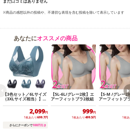
※商品の感想以外の投稿や、不適切な表現を含む投稿を除いて表示しています
あなたに
オススメの商品
【3色セット／6Lサイズ
【5L-6L/グレー2枚】エ
【S-M /グレー
（3XLサイズ相当）】快
アーフィットブラ2枚組
アーフィットブラ
適ワイヤレスブラ
2,099
999
円
円
1枚あたり
699.7
円
1枚あたり
499.5
円
1枚
100
さらにクーポンで
円引き