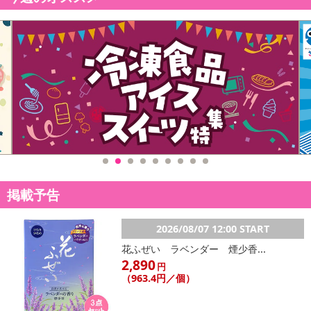
重力や揺れが原因で深まってしまうかも
垂れる原因の一つにクーパー靭帯の損傷（伸び）があります。
常に重量や揺れなどの様々な負荷により伸びてしまうことで
丸みを維持できなくなり垂れてしまいます。
このクーパー靭帯は元に戻す事が難しく、
切れてしまった場合は修復することができません。
掲載予告
できるだけ早く始めるのが大事です。
2026/08/07 12:00 START
お昼も、夜もできる限り
花ふぜい ラベンダー 煙少香...
2,890
24時間ナイトブラを付けてケアすることが重要です。
円
（963.4円／個）
長時間のバストケアには、着け心地がよく