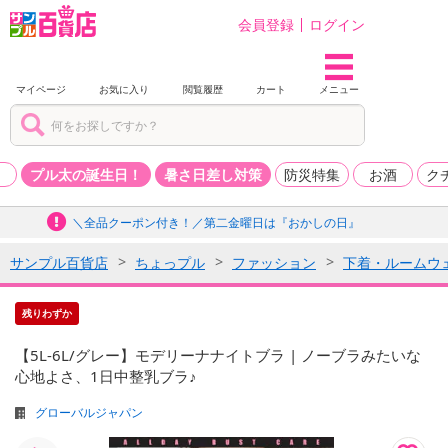
会員登録
ログイン
マイページ
お気に入り
閲覧履歴
カート
メニュー
品
プル太の誕生日！
暑さ日差し対策
防災特集
お酒
ク
＼全品クーポン付き！／第二金曜日は『おかしの日』
サンプル百貨店
ちょっプル
ファッション
下着・ルームウ
残りわずか
【5L-6L/グレー】モデリーナナイトブラ | ノーブラみたいな
心地よさ、1日中整乳ブラ♪
グローバルジャパン