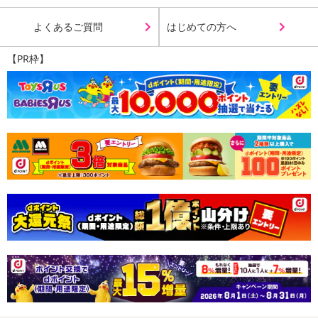
2.ふんわりバストアップを演出
よくあるご質問
はじめての方へ
着るだけでキレイなバストを手に入れることができます。
【PR枠】
3.ノンワイヤーなので着け心地が天使みたい
締め付けがなく、ストレスフリーなのに程よく
引き締めサポートします。
4.バストの横流れ防止機能
バスト外側にある編み分けステッチが横流れしやすいバストの形を
整えます。
5.取り外しができるバストパット内蔵
バストを優しくホールドする下部が凸加工のパッド