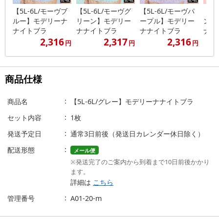
【5L-6L/モーヴブ
【5L-6L/モーヴグ
【5L-6L/モーヴパ
【5L
ルー】モデリーナ
リーン】モデリー
ープル】モデリー
ンク
ナイトブラ
ナナイトブラ
ナナイトブラ
ナイ
2,316
2,317
2,316
円
円
円
商品仕様
商品名
【5L-6L/グレー】モデリーナナイトブラ
セット内容
1枚
発送予定日
通常3日前後（発送日カレンダー休日除く）
配送形態
メール便
※発送完了のご案内から到着まで10日前後かかり
ます。
詳細は
こちら
管理番号
A01-20-m