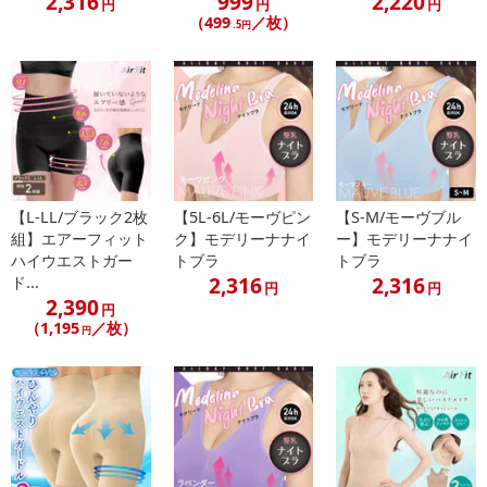
2,316
999
2,220
円
円
円
（499
／枚）
.5円
上質な着心地を追求しているため
ホックやフリルを無くしノンワイヤーにしました。
また、シンプルな構造にすることで
ホールド力も最大限高めることが出来ています。
【L-LL/ブラック2枚
【5L-6L/モーヴピン
【S-M/モーヴブル
こんな方におすすめ
組】エアーフィット
ク】モデリーナナイ
ー】モデリーナナイ
ハイウエストガー
トブラ
トブラ
2,316
2,316
ド...
柔らかい着け心地がすき
円
円
2,390
円
（1,195
／枚）
円
シンプルなデザインがすき
きつい締め付けが嫌い
お昼も着け心地のいいブラがいい