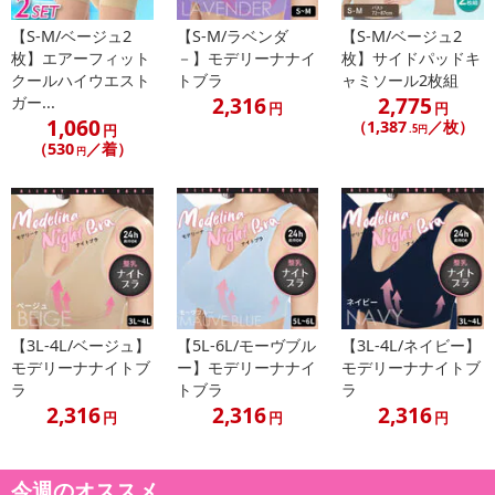
垂れ、離れ、ボリューム減が気になる
【S-M/ベージュ2
【S-M/ラベンダ
【S-M/ベージュ2
運動の際のインナーに
枚】エアーフィット
－】モデリーナナイ
枚】サイドパッドキ
クールハイウエスト
トブラ
ャミソール2枚組
2,316
2,775
ガー...
産後の方
円
円
1,060
（1,387
／枚）
円
.5円
（530
／着）
ナイトブラを使ったことがない方
円
こんなお悩みありませんか？
胸が垂れてきた
ボリュームが落ちてきた
【3L-4L/ベージュ】
【5L-6L/モーヴブル
【3L-4L/ネイビー】
左右離れてきた
モデリーナナイトブ
ー】モデリーナナイ
モデリーナナイトブ
ラ
トブラ
ラ
産後のケアが心配
2,316
2,316
2,316
円
円
円
その心配…そのままにすると
今週のオススメ