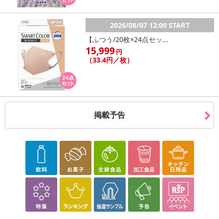
流れないホールド力も兼ね備えたサポート専用ナイトブラで行うこ
とを
2026/08/07 12:00 START
【ふつう/20枚×24点セッ...
お勧めしております。
15,999
円
（33.4円／枚）
通常のブラジャーでは、バストケアに適してません！
モデリーナナイトブラなら1日中整乳設計
美胸をキープしながらノーブラより心地よいから
掲載予告
外出時のブラとしても使える！
1.デコルテを綺麗にみせる
胸のラインをキレイに魅せるような、
デザイン縫整に仕上げました。