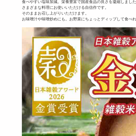
食べやすい塩味加減。栄養豊富で国産食品の良さを凝縮しまし
1829
円
さまざまな料理にお使いいただける自信作です。
そのままお召し上がりいただけます。
お味噌汁や味噌炒めにも。お野菜にちょっとディップして食べ