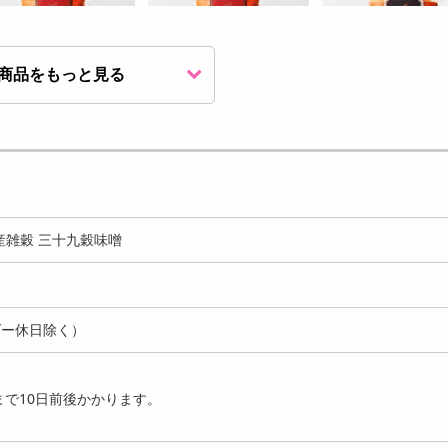
商品をもっと見る
0g(50g×2袋)】魚沼南
【200g(50g×4袋)】魚沼南
【50g】魚沼南蛮 だ
唐辛子
蛮 唐辛子
唐辛子
5574
9303
2
円
円
の国産雑穀 三十九穀味噌
ダー休日除く）
0g(300g×1袋)】北海道
【600g(300g×2袋)】北海道
【1.2kg(300g×4袋
の焙煎豆
9種の焙煎豆
9種の焙煎豆
で10日前後かかります。
1943
3511
6
円
円