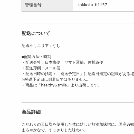
管理番号
zakkoku-b1157
配送について
配送不可エリア：なし
【1.8kg(300g×6袋)】北海道
【3kg(300g×10袋)】北海道
【1
■配送方法・時期
9種の焙煎豆
9種の焙煎豆
しみ
・配送会社：日本郵便、ヤマト運輸、佐川急便
9680
14980
円
円
・配送形態：メール便
・配送日時の指定：「発送予定日」に配送日指定の記載がある
※発送予定日は到着日ではありません。
・商品は「healthy&smile」より出荷します。
商品詳細
こだわりの天日塩を使用した体に嬉しい無添加味噌に、国産39
【計8食(180g×4袋)】感動
まろやかなで、すっきりした味わい。
生パスタ リングイ...