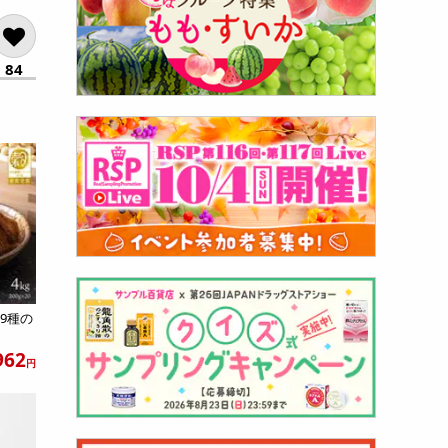
84
39種の
962
円