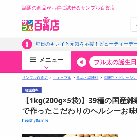
話題の商品がお得に試せるサンプル百貨店
毎日のキレイと元気を応援！ビューティーデー
メニュー
ちょっプルカテゴリ
キッチン・日用品
食品
プル太の誕生日
すべ
食品・調味料
サンプル百貨店
ちょっプル
食品・調味料
調味料・ドレッシン
生鮮食品
軽減税率
加工食品
【1kg(200g×5袋)】39種の国
お菓子
で作ったこだわりのヘルシーお味
アイス・スイーツ
healthy&smile
飲料
00分 ～
08月08日22時00分 ～
お酒
ちょっプル
ちょ
68
0
4
0