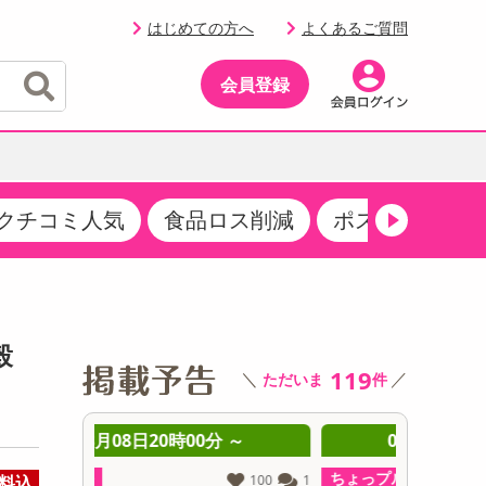
はじめての方へ
よくあるご質問
会員登録
クチコミ人気
食品ロス削減
ポストにお届け
イベント
・サプリメント
品
・収納・寝具
マタニティ
ケア
イベント最新情報（RSPほか）
その他 食品
製菓・製パン材料
飲料ギフト
生活雑貨
メンズ
AV機器
クーポン
その他 お菓子・スイーツ
その他 飲料
スポーツ・アウトドア用品
ベビー・キッズ
その他 家電
穀
商品限定クーポン
119
＼
／
ただいま
件
介護用品
レッグウェア
その他 キッチン・日用品
その他 ファッション
サンプリング
 ～
08月08日20時00分 ～
0
抽選サンプル
ちょっプル
ちょっプ
料込
100
1
1387
24