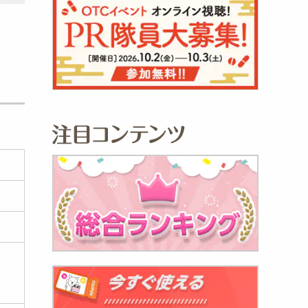
し入り
923
円
)】北海道
980
円