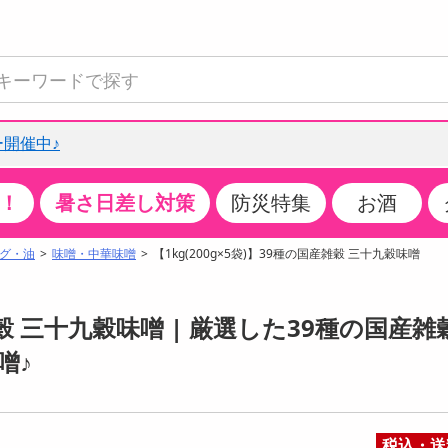
開催中♪
！
暑さ日差し対策
防災特集
お酒
て見る
特設コーナー
食品・調味料
生鮮食品
お菓子
アイス・スイーツ
飲料
お酒
洗剤
キッチン・日用品
健康・ダイエット
医薬品・医薬部外
インテリア・家具
ファッション
家電
ベビー・キッズ・
ペット用品
加工食品
ヘアケア・ボディ
ビューティーケア
特集一覧
グ・油
味噌・中華味噌
【1kg(200g×5袋)】39種の国産雑穀 三十九穀味噌
全国うまいもの博
米・雑穀
肉・肉加工品
スナック菓子
アイスクリーム・シャーベット
水・ミネラルウォーター・炭酸水
ビール・発泡酒・新ジャンル
キッチン・台所用洗剤
掃除用具
健康食品・飲料
第二類医薬品
収納用品
トップス
生活家電
ベビーおむつ・トイレ用品
犬用品
カップ麺・乾麺・パスタ
ヘアケア・スタイリング
スキンケア・基礎化粧品
クチコミで選ばれた人気商品
パン・シリアル・コーンフレーク
魚介類・シーフード・水産加工品
クッキー・クラッカー
ケーキ・スイーツ
お茶・紅茶（ソフトドリンク）
ワイン
洗濯用洗剤・柔軟剤・漂白剤
洗濯用品
ダイエット
指定第二類医薬品
寝具・布団
ボトムス
キッチン家電
授乳グッズ
猫用品
インスタント・レトルト・冷凍食品・惣菜
ボディケア
ベースメイク・メイクアップ・ネイル
産雑穀 三十九穀味噌 | 厳選した39種の国産雑
チーズ・ヨーグルト・乳製品・卵
フルーツ・果物・果物加工品
キャンディ・ガム・タブレット
お菓子・スイーツギフト
コーヒー（ソフトドリンク）
日本酒・焼酎
バス・お風呂用洗剤
トイレ・バス用品
サプリメント
第三類医薬品
マット・カーペット・クッション
シューズ
冷房・暖房器具・空調
食事グッズ
その他 ペット用品
ナチュラル・オーガニックコスメ
噌♪
ポイント
調味料・ドレッシング・油
野菜・きのこ
せんべい・米菓
果実・野菜・清涼・乳飲料
洋酒・リキュール
トイレ用洗剤
タオル
美容サプリメント・ドリンク
医薬部外品
テーブル・デスク・カウンター
バッグ
美容・健康家電
ベビー用品・雑貨
香水・アロマ
08月08日20時00分 ～
08月08日20時00分
ポイント履歴
缶詰・瓶詰・ジャム・はちみつ
ミールキット
チョコレート
トクホ
果実酒・梅酒
住居用洗剤
日用品
スポーツサプリメント・ドリンク
チェア・ソファ
財布・小物
パソコン・プリンター・パソコン周辺機器
家具・寝具
っプル
ちょっプル
ちょっプルポイントとは？
239
8
税込・送