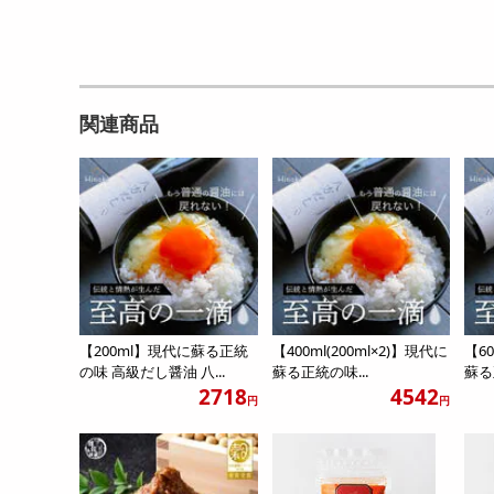
関連商品
【200ml】現代に蘇る正統
【400ml(200ml×2)】現代に
【60
の味 高級だし醤油 八...
蘇る正統の味...
蘇る
2718
4542
円
円