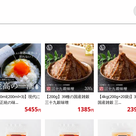
0ml(200ml×3)】現代に
【200g】39種の国産雑穀
【4kg(200g×20袋)】
正統の味...
三十九穀味噌
国産雑穀 三...
5455
1385
23
円
円