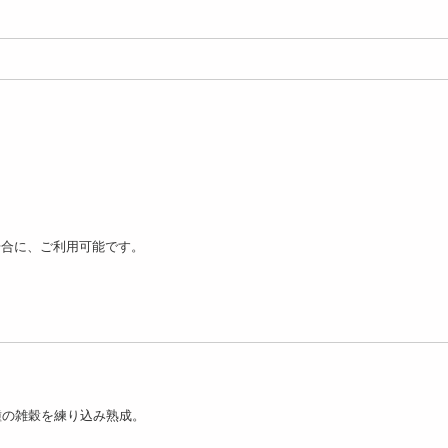
2種/12袋】雑穀米お楽
【12種/100袋】雑穀米お楽
【計8食(180g×4袋)
セット(2合炊飯用...
しみセット(2合炊飯...
生パスタ フェット...
1198
9736
1
円
円
場合に、ご利用可能です。
種の雑穀を練り込み熟成。