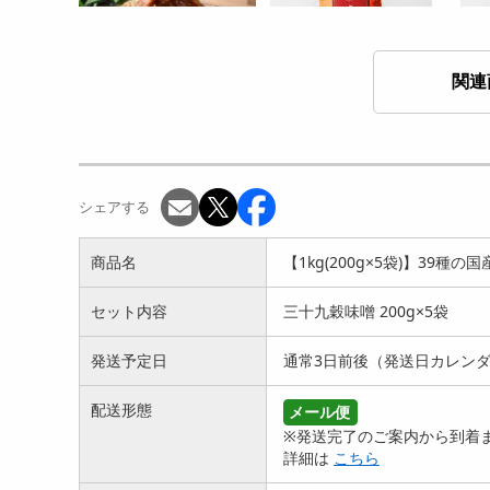
関連
【50g】魚沼南蛮 唐辛子
【8kg(200g×40袋)】39種の
【10
2923
円
国産雑穀 三...
蛮 
45166
円
シェアする
商品名
【1kg(200g×5袋)】39種
セット内容
三十九穀味噌 200g×5袋
発送予定日
通常3日前後（発送日カレン
【100g(50g×2袋)】魚沼南
【200g(50g×4袋)】魚沼南
【30
配送形態
メール便
蛮 だし入り唐辛...
蛮 だし入り唐辛...
9種
※発送完了のご案内から到着ま
5574
9303
詳細は
こちら
円
円