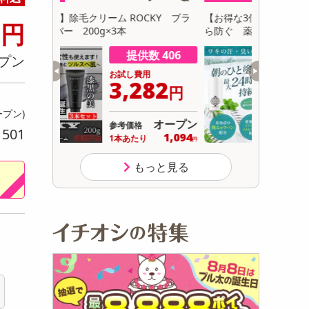
初回トライアル
7
【お得な3個セット】ワキの汗・臭いを元か
【ブラック/
円
サ
ら防ぐ 薬用デオドラントスティック20g
軽量 EVA 
数 406
提供数 229
プン
用
お試し費用
282
2,480
円
円
ープン)
オープン
オープン
参考価格
501
り
1,094
826
り
1個あたり
.7
円
円
もっと見る