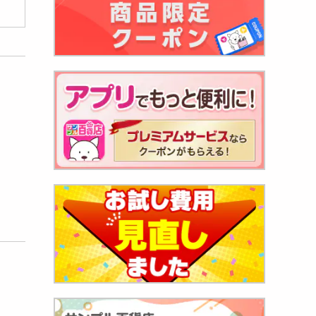
】感動
980
円