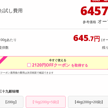
料理の素
ナッツ・ドライフルーツ
栄養ドリンク・エナジードリンク
チューハイ・カクテル
洗剤ギフト
ヘルスケア・衛生用品
健康グッズ
インテリア雑貨
時計
記録メディア・メモリーカード
マタニティ
645
セット】レチノール＆PDRNファーミ
【3本セット】除毛クリーム ROCKY ブラ
お試し費用
乾物・海苔・粉物
ゼリー・プリン
お茶・紅茶（茶葉）
ノンアルコール飲料
その他 洗剤
キッチン雑貨・食器・消耗品
アウトドア・イベント用品・DIY・工具
アクセサリー
その他 ベビー・キッズ・マタニティ
スマートフォン・携帯電話・タブレットアクセ
リーム 480g
ックリムーバー 200g×3本
店舗
リー
カレー・シチュー
和菓子
コーヒー(豆・インスタント）
ビール・ワイン・お酒ギフト
調理器具・鍋・包丁
その他 インテリア・家具
ファッション雑貨
電池
提供数 494
提供
オー
店舗情報
参考価格
食品ギフト
おつまみ
ココア・チョコレート飲料
その他 アルコール飲料
弁当箱・水筒・弁当グッズ
下着・ルームウェア
電球・蛍光灯・照明
お試し費用
お試し費
2,646
3,
円
645
.7円
100gあたり
(オ
オープン
参考価格
参考価格
提供数
残
1,323
1本あたり
1本あた
円
今すぐ使える
2120円OFFクーポン
を取得する
※クーポン適用後の費用は決済画面で確認できます
三十九穀味噌
【200g】
【1kg(200g×5袋)】
【4kg(200g×20袋)】