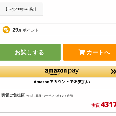
【8kg(200g×40袋)】
29
ポイント
.8
お試しする
カートへ
実質ご負担額
(=お試し費用－クーポン・ポイント還元)
431
実質