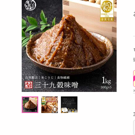
洗剤
(片足タイプ/コー
【本真珠ネックレス＆ピアスセット／特品
【2本
キッチン・日用品
ランク】照り艶美ポテト型 約8mm 43cm
ングク
ヘアケア・ボディケア
提供数 500
提供数 4
ビューティーケア
試し費用
お試し費用
,799
12,999
円
円
健康・ダイエット・サプリメント
医薬品・医薬部外品
オープン
オープン
考価格
参考価格
インテリア・家具・収納・寝具
ファッション
家電
ベビー・キッズ・マタニティ
ペット用品
クーポン・資格・学習
掲載予告