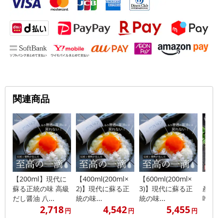
関連商品
【200ml】現代に
【400ml(200ml×
【600ml(200ml×
【2
蘇る正統の味 高級
2)】現代に蘇る正
3)】現代に蘇る正
産雑
だし醤油 八...
統の味...
統の味...
噌
2,718
4,542
5,455
円
円
円