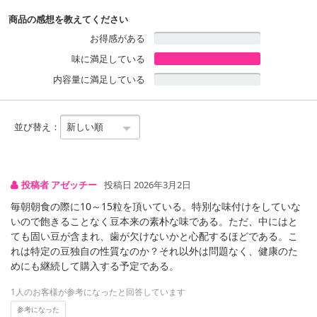
食べても良しミネストローネやサラダに入れてもおいしい！！
商品の感想を教えてください
お得感がある
味に満足している
内容量に満足している
並び替え：
投稿者 アゼッチー
投稿日 2026年3月2日
毎朝朝食の際に10～15粒を頂いている。特別な味付けをしていな
いので飽きることなく豆本来の素朴な味である。ただ、中にはと
ても固い豆が含まれ、歯が欠けないかと心配するほどである。こ
れは特定の豆独自の性質なのか？それ以外は問題なく、健康のた
めにも継続して購入する予定である。
1人のお客様が参考になったと回答しています
参考になった