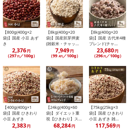
【800g(400g×2
【8kg(400g×20
【8kg(400g×20
袋)】国産 小豆 あず
袋)】国産胚芽押麦
袋)】国産 古代米4種
き
(雑穀米・チャッ...
ブレンド(チャ...
2,376
7,949
23,680
円
円
円
（297
／100g）
（99
／100g）
（296
／100g）
円
.4円
円
【400g(400g×1
【24kg(400g×60
【75kg(25kg×3
袋)】国産 ひきわり
袋)】ダイエット重
袋)】国産 ひきわり
小豆 あずき
視【ひきわり】ス...
小豆 あずき 雑...
2,383
68,284
117,569
円
円
円