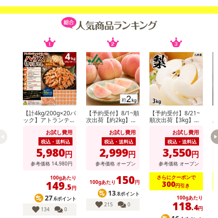
【計4kg/200g×20パ
【予約受付】8/1~順
【予約受付】8/21~
【
ック】アトランティ
次出荷【約2kg】山
順次出荷【3kg】九
ックサーモンハラス
形県産白桃(品種・
州産 梨《個数・品
お試し費用
お試し費用
お試し費用
切り落とし
玉数おまかせ)※ご家
種おまかせ》(ご家
庭用
庭用)
税込・送料込
税込・送料込
税込・送料込
5,980
2,999
3,550
円
円
円
参考価格
14,980
円
参考価格
オープン
参考価格
オープン
150
さらにクーポンで
100gあたり
149
100gあたり
円
300
円引き
.5
円
13
.8ポイント
27
100gあたり
.6ポイント
118
215
0
.4
円
134
0