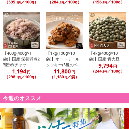
（595
／100g）
（284
／100g）
（156
／100g）
.8円
.6円
.8円
【400g(400g×1
【1kg(100g×10
【4kg(400g×10
袋)】国産 栄養満点2
袋)】オートミール
袋)】国産 青大豆
9,794
3穀米(チャッ...
クッキー(3種のベ...
円
1,194
11,800
（244
／100g）
円
円
.9円
（298
／100g）
（1,180
／袋）
.5円
円
今週のオススメ