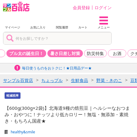
会員登録
ログイン
マイページ
お気に入り
閲覧履歴
カート
メニュー
品
プル太の誕生日！
暑さ日差し対策
防災特集
お酒
ク
毎日使うものをおトクに！★日用品デー★
サンプル百貨店
ちょっプル
生鮮食品
野菜・きのこ
豆
軽減税率
【600g(300g×2袋)】北海道9種の焙煎豆 | ヘルシーなおつま
み・おやつに！ナッツより低カロリー！無塩・無添加・素焼
き・もちろん国産★
healthy&smile