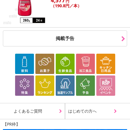
4,577
円
（190.8円／本）
掲載予告
・賞味期限：製造日より180日
・原産国（最終加工地）：日本
よくあるご質問
はじめての方へ
・原材料/材質/素材：小豆、大豆、黒大豆、鞍掛豆、青大豆、青え
んどう豆、赤えんどう豆、赤大豆、大納言小豆（一部に大豆を含
【PR枠】
む）