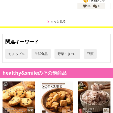
16
.4ポイント
86
0
もっと見る
関連キーワード
ちょっプル
生鮮食品
野菜・きのこ
豆類
healthy&smileのその他商品