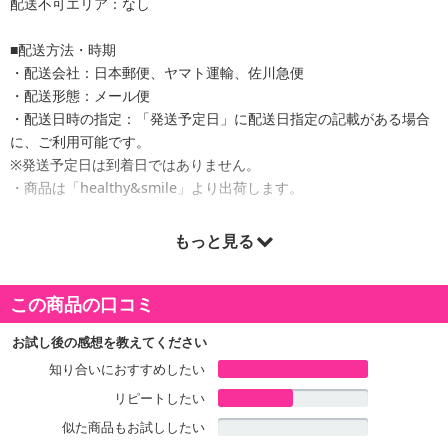
配送不可エリア：なし
■配送方法・時期
・配送会社：日本郵便、ヤマト運輸、佐川急便
・配送形態：メール便
・配送日時の指定：「発送予定日」に配送日指定の記載がある場合
に、ご利用可能です。
※発送予定日は到着日ではありません。
・商品は「healthy&smile」より出荷します。
もっと見る
商品詳細
この商品の口コミ
雑穀米本舗が国産厳選して選りすぐり探しぬいた9種の煎り豆ミック
ス！
お試し後の感想を教えてください
豆はとても古く紀元前3000年から食べられてると言われておりま
知り合いにおすすめしたい
す。
リピートしたい
日本には約2000年前の弥生時代に伝えられ現代も味噌や豆乳・納豆
などに加工され日本の健康を支えていました。
似た商品もお試ししたい
様々なたんぱく質、ビタミンを含み食事改善を助けます。ポリポリ