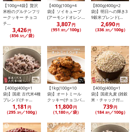
【100g×4袋】贅沢
【400g(100g×4
【800g(400g×2
米粉のグルテンフリ
袋)】ソイキューブ
袋)】明日への輝き3
ークッキー チョコ
(アーモンドオレン...
9穀米ブレンド(...
3,807
2,690
チ...
円
円
3,426
（951
／100g）
（336
／100g）
円
.8円
.3円
（856
／袋）
.5円
【400g(400g×1
【1kg(100g×10
【400g(400g×1
袋)】国産 古代米4種
袋)】オートミール
袋)】国産丸麦 (雑穀
ブレンド(チャ...
クッキー(チョコバ...
米・チャック付...
1,181
11,800
739
円
円
円
（295
／100g）
（1,180
／袋）
（184
／100g）
.3円
円
.8円