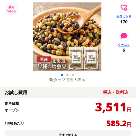
残り
9466
170
6
タップで拡大表示
お試し費用
税込・送料込
3,511
参考価格
円
オープン
585.2
100gあたり
円
今すぐ使える