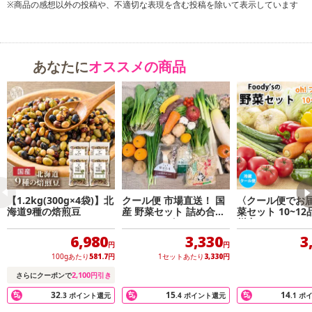
※商品の感想以外の投稿や、不適切な表現を含む投稿を除いて表示しています
あなたに
オススメの商品
【1.2kg(300g×4袋)】北
クール便 市場直送！ 国
〈クール便でお
海道9種の焙煎豆
産 野菜セット 詰め合わ
菜セット 10~12
せ 80サイズ
州産
6,980
3,330
3
円
円
100gあたり
581.7
円
1セットあたり
3,330
円
2,100
さらにクーポンで
円引き
32
15
14
.3
ポイント還元
.4
ポイント還元
.1
ポ