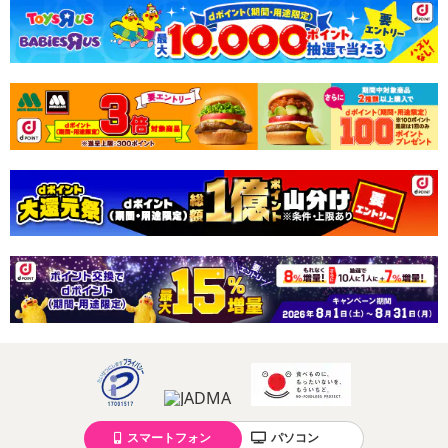
・アレルギー表示：大豆
・お召し上がり方：
そのままお召し上がりください。
ミネストローネを作ったりサラダに入れたり色々ご使用いただけ
ます。
・その他商品仕様：
栄養成分表示(100g当たり)
エネルギー 445kcal
たんぱく質 37.8g
脂質 20.5g
炭水化物 32.7g
食塩相当量 0.01g
・注意事項：温多湿、直射日光を避け涼しい所に保管してください
注意事項
【賞味・消費期限のある商品について】
商品到着時点でのお日持ち期間は、配送日数などにより異なります
スマートフォン
パソコン
のでご了承ください。