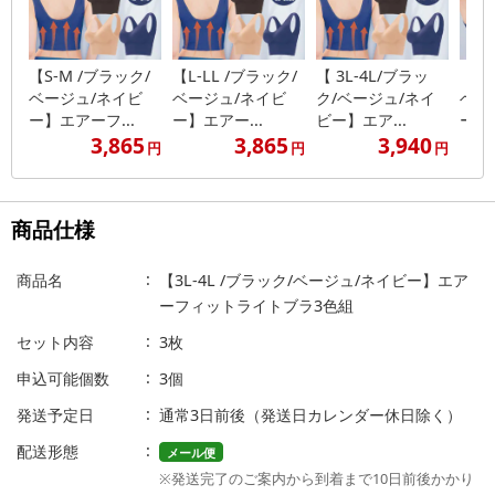
【S-M /ブラック/
【L-LL /ブラック/
【 3L-4L/ブラッ
【S-
ベージュ/ネイビ
ベージュ/ネイビ
ク/ベージュ/ネイ
ベー
ー】エアーフ...
ー】エアー...
ビー】エア...
ー】エ
3,865
3,865
3,940
円
円
円
商品仕様
商品名
【3L-4L /ブラック/ベージュ/ネイビー】エア
ーフィットライトブラ3色組
セット内容
3枚
申込可能個数
3個
発送予定日
通常3日前後（発送日カレンダー休日除く）
配送形態
メール便
※発送完了のご案内から到着まで10日前後かかり