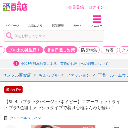
会員登録
ログイン
マイページ
お気に入り
閲覧履歴
カート
メニュー
品
プル太の誕生日！
暑さ日差し対策
防災特集
お酒
ク
令和8年熊本地震による、荷物のお届けへの影響について
サンプル百貨店
ちょっプル
ファッション
下着・ルームウ
残りわずか
【3L-4L /ブラック/ベージュ/ネイビー】エアーフィットライ
トブラ3色組 | メッシュタイプで着け心地ふんわり軽い！
グローバルジャパン