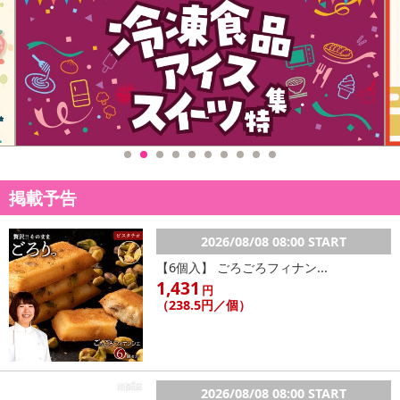
♢ エアーフィット史上快適さNo,1 ♢
ライトな着心地メッシュタイプで着け心地ふんわり軽い！
￣￣￣￣￣￣￣
◎ライトブラの素敵な10ポイント◎
掲載予告
♢デコルテキレイ魅せ
♢風が通る快適ライトブラ 新デザインのメッシュタイプ
♢伸縮性抜群
2026/08/08 08:00 START
♢アウターに響きにくい
【6個入】 ごろごろフィナン...
♢全体スベスベ生地
1,431
円
♢パット内蔵
（238.5円／個）
♢バストアップ＆脇高設計
♢幅広ストラップタイプ
♢背肉ホールド編み
♢ナイトブラとしてもOK
2026/08/08 08:00 START