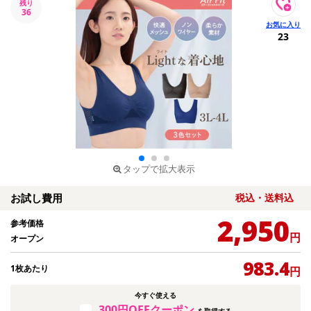
残り
36
23
タップで拡大表示
お試し費用
税込・送料込
2,950
参考価格
円
オープン
983.4
1枚あたり
円
今すぐ使える
300円OFFクーポン
を取得する