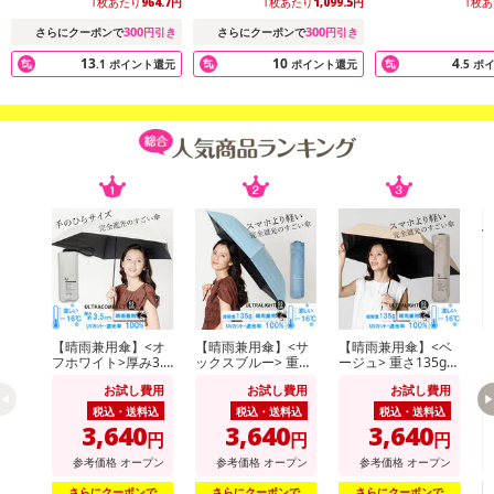
1枚あたり
964.7
円
1枚あたり
1,099.5
円
1枚
300
300
さらにクーポンで
円引き
さらにクーポンで
円引き
13
10
4
.1
ポイント還元
ポイント還元
.5
ポ
【晴雨兼用傘】<オ
【晴雨兼用傘】<サ
【晴雨兼用傘】<ベ
【
フホワイト>厚み3.5
ックスブルー> 重さ
ージュ> 重さ135g！
ラ
cm！手のひらサイ
135g！スマホより
スマホより軽いUV
ス
お試し費用
お試し費用
お試し費用
ズUVカット100％マ
軽いUVカット100％
カット100％マイナ
カ
イナス16度
マイナス16度 UL
ス16度 UL
ス
税込・送料込
税込・送料込
税込・送料込
3,640
3,640
3,640
円
円
円
参考価格
オープン
参考価格
オープン
参考価格
オープン
さらにクーポンで
さらにクーポンで
さらにクーポンで