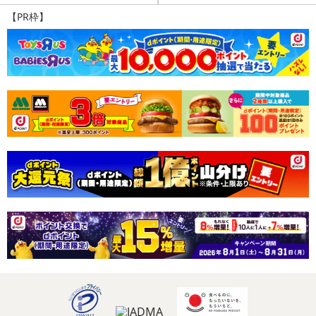
[適応サイズ]
【PR枠】
3L-4L バスト100-115cm
・注意事項：
使用中、使用後に気分が悪くなったり、身体に異常があらわれた
場合は直ちに使用をおやめください。
傷、腫れ物、湿疹などお肌に異常があるときは使用しないでく
ださい。
きつく感じたときは無理をせず適度に脱着を繰り返してくださ
い。サイズが合わない場合は使用しないでください。
本品は強く引っ張ると破れる場合がありますのでご注意くださ
い。
火気の側や高温多湿な場所、直射日光のあたる場所には保管しな
いでください。
洗濯時はカップを取り外してください、洗濯機で洗うと劣化する
恐れがあります。
注意事項
【賞味・消費期限のある商品について】