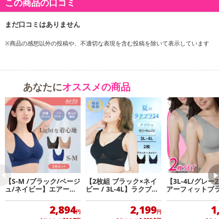
商品詳細
この商品の口コミ
※商品の感想以外の投稿や、不適切な表現を含む投稿を除いて表示しています
あなたに
オススメの商品
【S-M /ブラック/ベージ
【2枚組 ブラック×ネイ
【3L-4L/グレー
ュ/ネイビー】エアーフ
ビー / 3L-4L】ラクブラ
アーフィットブラ
ィットライトブラ3色組
24 メッシュ
2,894
2,199
1
円
円