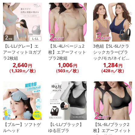
【L-LL/グレー】エ
【3L-4L/ベージュ2
3色組【5L-6L/クラ
アーフィットヨガブ
枚】エアーフィット
シックカラー(ブラ
ラ2枚組
ブラ2枚組
ック/モカ/ネイビ...
2,640
1,006
1,284
円
円
円
（1,320
／枚）
（503
／枚）
（428
／枚）
円
円
円
【ブルー】ソフトゲ
【L-LL/ブラック】
【5L-6L/ブラック2
ルヘッド
ゆる圧ブラ
枚】エアーフィット