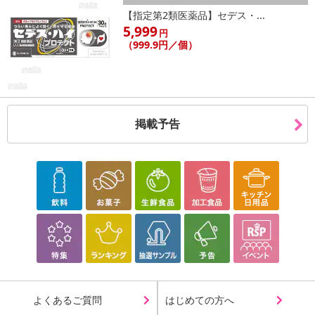
【指定第2類医薬品】セデス・...
◎ライトな着心地メッシュで超快適ブラ◎
5,999
円
締め付け感『 ゼロ 』 × 快適メッシュタイプ
（999.9円／個）
♢ 大人気のエアーフィットブラがより快適に進化 ♢
エアーフットブラにメッシュ部分を取り入れ、より快適に進化しま
した！
掲載予告
正面、背面に大きめメッシュを使用。蒸れずに通気性が良くお肌に
優しい♪
適度な着圧はそのままに美バストキープ！
24時間ストレスフリーで快適にご着用いただけます！
・原産国（最終加工地）：中国
・原材料/材質/素材：
ナイロン95％
ポリウレタン5％
・商品カラー：ブラック/ベージュ/ネイビー
よくあるご質問
はじめての方へ
・商品サイズ：