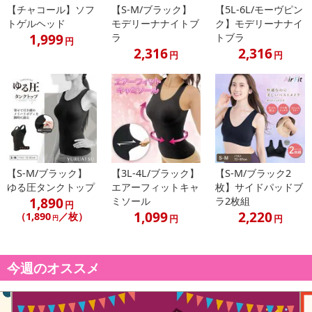
【チャコール】ソフ
【S-M/ブラック】
【5L-6L/モーヴピン
トゲルヘッド
モデリーナナイトブ
ク】モデリーナナイ
1,999
ラ
トブラ
円
2,316
2,316
円
円
【S-M/ブラック】
【3L-4L/ブラック】
【S-M/ブラック2
ゆる圧タンクトップ
エアーフィットキャ
枚】サイドパッドブ
1,890
ミソール
ラ2枚組
円
1,099
2,220
（1,890
／枚）
円
円
円
今週のオススメ