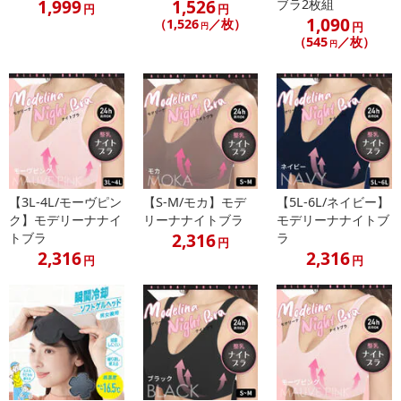
1,999
1,526
ブラ2枚組
円
円
1,090
（1,526
／枚）
円
円
（545
／枚）
円
【3L-4L/モーヴピン
【S-M/モカ】モデ
【5L-6L/ネイビー】
ク】モデリーナナイ
リーナナイトブラ
モデリーナナイトブ
2,316
トブラ
ラ
円
2,316
2,316
円
円