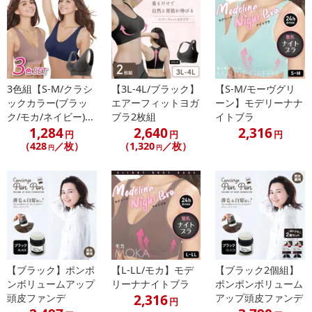
3色組【S-M/クラシ
【3L-4L/ブラック】
【S-M/モーヴグリ
ックカラー(ブラッ
エアーフィットヨガ
ーン】モデリーナナ
ク/モカ/ネイビー)...
ブラ2枚組
イトブラ
1,284
2,640
2,316
円
円
円
（428
／枚）
（1,320
／枚）
円
円
【ブラック】ポンポ
【L-LL/モカ】モデ
【ブラック2個組】
ンボリュームアップ
リーナナイトブラ
ポンポンボリューム
2,316
頭皮ファンデ
アップ頭皮ファンデ
円