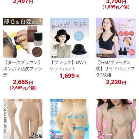
2,497
3,790
円
円
（1,895
／個）
円
【ダークブラウン】
【ブラック】UVバ
【S-M/ブラック2
ポンポン頭皮ファン
ケットハット
枚】サイドパッドブ
1,699
デ
ラ2枚組
円
2,665
2,220
円
円
（2,665
／個）
円