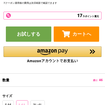
※クーポン適用後の費用は決済画面で確認できます
17
.5
ポイント還元
お試しする
カートへ
数量
46
残り
サイズ
S-M
L-LL
3L-4L