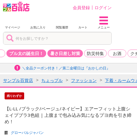
会員登録
ログイン
マイページ
お気に入り
閲覧履歴
カート
メニュー
品
プル太の誕生日！
暑さ日差し対策
防災特集
お酒
ク
＼全品クーポン付き！／第二金曜日は『おかしの日』
サンプル百貨店
ちょっプル
ファッション
下着・ルームウ
残りわずか
【L-LL /ブラック/ベージュ/ネイビー】エアーフィット上腹シ
ェイプブラ3色組 | 上腹まで包み込み気になるプヨ肉を引き締
め！
グローバルジャパン