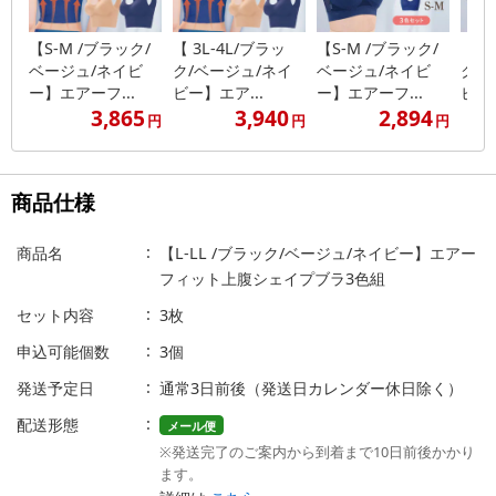
【S-M /ブラック/
【 3L-4L/ブラッ
【S-M /ブラック/
【3L
ベージュ/ネイビ
ク/ベージュ/ネイ
ベージュ/ネイビ
ク/
ー】エアーフ...
ビー】エア...
ー】エアーフ...
ビー】
3,865
3,940
2,894
円
円
円
商品仕様
商品名
【L-LL /ブラック/ベージュ/ネイビー】エアー
フィット上腹シェイプブラ3色組
セット内容
3枚
申込可能個数
3個
発送予定日
通常3日前後（発送日カレンダー休日除く）
配送形態
メール便
※発送完了のご案内から到着まで10日前後かかり
ます。