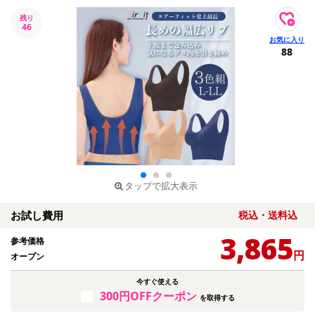
残り
46
88
タップで拡大表示
お試し費用
税込・送料込
3,865
参考価格
円
オープン
今すぐ使える
300円OFFクーポン
を取得する