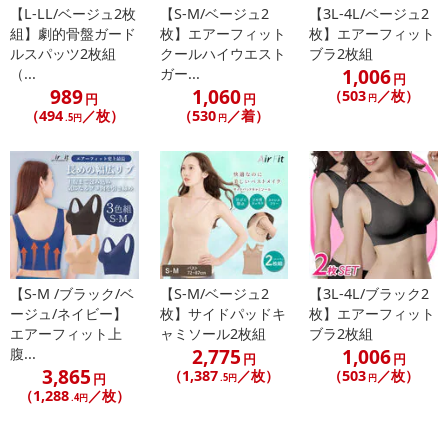
【L-LL/ベージュ2枚
【S-M/ベージュ2
【3L-4L/ベージュ2
組】劇的骨盤ガード
枚】エアーフィット
枚】エアーフィット
ルスパッツ2枚組
クールハイウエスト
ブラ2枚組
1,006
（...
ガー...
円
989
1,060
（503
／枚）
円
円
円
（494
／枚）
（530
／着）
.5円
円
【S-M /ブラック/ベ
【S-M/ベージュ2
【3L-4L/ブラック2
ージュ/ネイビー】
枚】サイドパッドキ
枚】エアーフィット
エアーフィット上
ャミソール2枚組
ブラ2枚組
2,775
1,006
腹...
円
円
3,865
（1,387
／枚）
（503
／枚）
円
.5円
円
（1,288
／枚）
.4円