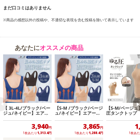
※商品の感想以外の投稿や、不適切な表現を含む投稿を除いて表示しています
あなたに
オススメの商品
【 3L-4L/ブラック/ベー
【S-M /ブラック/ベージ
【S-M/ベージュ
ジュ/ネイビー】エアー
ュ/ネイビー】エアーフ
圧タンクトップ
フィット上腹シェイプブ
ィット上腹シェイプブラ
ラ3色組
3色組
3,940
3,865
1
円
円
1枚あたり
1,313.4
円
1枚あたり
1,288.4
円
1枚あ