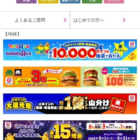
◎上腹シェイプブラの素敵な10ポイント◎
♢デコルテキレイ魅せ
よくあるご質問
はじめての方へ
♢上腹＆背中までしっかりホールド！新設計の幅広リブ
♢伸縮性抜群
【PR枠】
♢アウターに響きにくい
♢全体スベスベ生地
♢パット内蔵
♢バストアップ＆脇高設計
♢幅広ストラップタイプ
♢背肉ホールド編み
♢ナイトブラとしてもOK
◎リブ伸ばしちゃいました！◎長い幅広リブ × 美くびれメイク
♢ 大人気のエアーフィットブラがより魅力的に進化 ♢
4cmだった幅広リブ部分を10cmに拡張！
エアーフィット史上最も長い超ロングタイプなリブに♪
リブを幅広にすることでお腹のプヨ肉をより広範囲にホールドし、