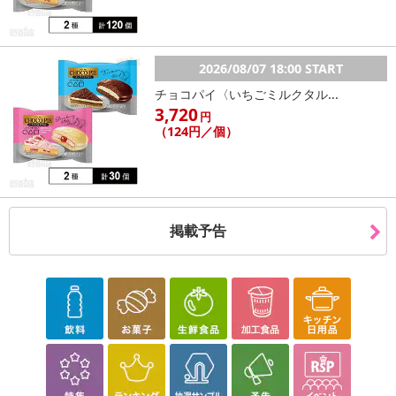
2026/08/07 18:00 START
チョコパイ〈いちごミルクタル...
3,720
円
（124円／個）
掲載予告
♢ エアーフィット史上最長 ♢
長めの幅広リブ！上腹まで包み込み気になるプヨ肉を引き締め
￣￣￣￣￣￣￣￣