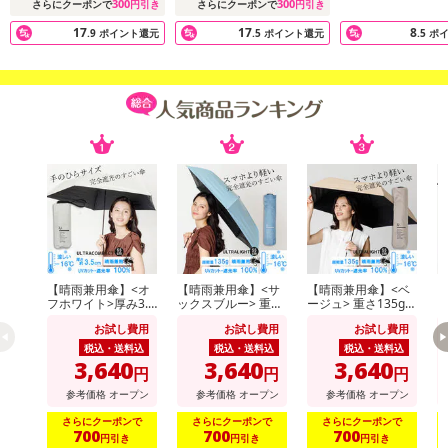
300
300
さらにクーポンで
円引き
さらにクーポンで
円引き
17
17
8
.9
ポイント還元
.5
ポイント還元
.5
ポ
【晴雨兼用傘】<オ
【晴雨兼用傘】<サ
【晴雨兼用傘】<ベ
【
フホワイト>厚み3.5
ックスブルー> 重さ
ージュ> 重さ135g！
ラ
cm！手のひらサイ
135g！スマホより
スマホより軽いUV
ス
お試し費用
お試し費用
お試し費用
ズUVカット100％マ
軽いUVカット100％
カット100％マイナ
カ
イナス16度
マイナス16度 UL
ス16度 UL
ス
税込・送料込
税込・送料込
税込・送料込
3,640
3,640
3,640
円
円
円
参考価格
オープン
参考価格
オープン
参考価格
オープン
さらにクーポンで
さらにクーポンで
さらにクーポンで
700
700
700
円引き
円引き
円引き