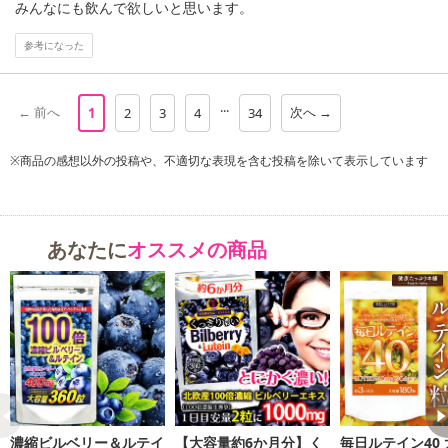
みんなにも飲んで欲しいと思います。
参考になった
...
← 前へ
次へ →
1
2
3
4
34
※商品の感想以外の投稿や、不適切な表現を含む投稿を除いて表示しています
あなたに
オススメの商品
【大容量約6ヵ月分/360粒入り】
ワンランク上のクリアの為に北欧産100倍濃縮ビルベリー72,000mg
濃縮ビルベリー＆ルテイ
【大容量約6か月分】く
毎日ルテイン40