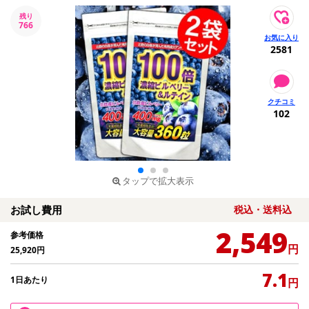
残り
766
2581
102
タップで拡大表示
お試し費用
税込・送料込
2,549
参考価格
円
25,920
円
7.1
1日あたり
円