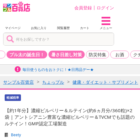
会員登録
ログイン
マイページ
お気に入り
閲覧履歴
カート
メニュー
品
プル太の誕生日！
暑さ日差し対策
防災特集
お酒
ク
毎日使うものをおトクに！★日用品デー★
サンプル百貨店
ちょっプル
健康・ダイエット・サプリメント
軽減税率
【約1年分】濃縮ビルベリー＆ルテイン(約6ヵ月分/360粒)×2
袋 | アントシアニン豊富な濃縮ビルベリー＆TVCMでも話題の
ルテイン！GMP認定工場製造
Beety