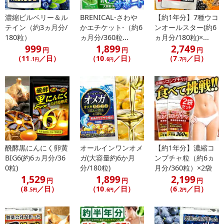
濃縮ビルベリー＆ル
BRENICAL-さわや
【約1年分】7種ウコ
◆『インディアンマルベリー』 果実にはビタミン、ミネラル、アミ
テイン（約3ヵ月分/
かエチケット-（約6
ンオールスター(約6
ノ酸などの豊富ない栄養素が含まれております。
180粒）
ヵ月分/360粒...
ヵ月分/180粒)×...
999
1,899
2,749
円
円
円
◆『水素吸蔵サンゴ末』 水素とは、最も軽い元素であり、その大き
（11
／日）
（10
／日）
（7
／日）
.1円
.6円
.7円
さも元素の中で最も小さく、0.1ナノメートル(100億分の1)という極
小サイズ。また、私たちの体内に存在する酸素などの中で、3番目に
存在度が大きい元素であるといわれ、その為、前向きな生活を心が
ける方のサポートが出来ると期待が寄せられています。
◆『11種類のビタミン』 私達が生活する上で欠かせないのがビタミ
ン。
ビタミンは多目的に働く為には必要不可欠な栄養素。
醗酵黒にんにく卵黄
オールインワンオメ
【約1年分】濃縮コ
そんなビタミンをバランスよく11種類配合しました。
BIG6(約6ヵ月分/36
ガ(大容量約6か月
ンブチャ粒（約6ヵ
0粒)
分/180粒)
月分/360粒）×2袋
1,529
1,899
2,199
【こんな方にオススメ！】
円
円
円
（8
／日）
（10
／日）
（6
／日）
.5円
.6円
.2円
・パソコンやスマートフォンを日常的に使う方
・手元の細かい作業が多い方
・よりハッキリとした気持ちを実感したい方