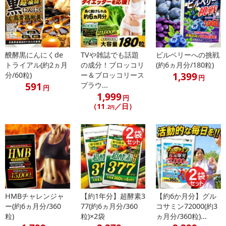
・話題の水素やビルベリーを試したい方
・スッキリと輝いた生活を過ごしたい方
徹底した管理のもと国内工場で製造。
毎日お召し上がりいただくものだから、徹底した品質管理のもとで
醗酵黒にんにくde
TVや雑誌でも話題
ビルベリーへの挑戦
国内製造しています。
トライアル(約2ヵ月
の成分！ブロッコリ
(約6ヵ月分/180粒)
GMP(適正製造規範)認定の高い品質管理を徹底しています。
1,399
分/60粒)
ー＆ブロッコリース
円
591
プラウ...
円
1,999
・賞味期限：
円
（11
／日）
製造日より3年
.2円
※商品到着時点でのお日持ち期間は、配送日数などにより異なり
ますのでご了承ください。
・原産国（最終加工地）：日本
・原材料/材質/素材：ビルベリーエキス末、桑の実末、インディア
ンマルベリーパウダー、マキベリーエキス粉末、ルテイン含有マリ
ーゴールド抽出物、メグスリノキ末、アイブライトエキス末、ブラ
ックカラント抽出エキス末、ラズベリー果汁粉末、アサイーエキス
HMBチャレンジャ
【約1年分】超酵素3
【約6か月分】グル
末、焼成サンゴカルシウム水素パウダー/結晶セルロース、ショ糖脂
ー(約6ヵ月分/360
77(約6ヵ月分/360
コサミン72000(約3
肪酸エステル、植物炭末色素、ビタミンC、抽出ビタミンE、ナイア
粒)
粒)×2袋
ヵ月分/360粒)...
シン、パントテン酸カルシウム、ビタミンB1、ビタミンB2、ビタミ