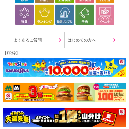
※予約商品は決済手段ごとに定められた決済期限日にお支払いを完
了することがございます。ご了承いただいたうえでお申し込みくだ
さい。
【配送伝票番号について】
※配送形態がメール便の商品については、商品の発送完了後、配送
よくあるご質問
はじめての方へ
伝票番号がマイページに表示されない場合もございます。
【PR枠】
【配送日時の指定について】
※配送日時の指定が可能な商品の場合、商品によってご指定できる
配送日、配送時間が異なる可能性がございます。
カート機能をご利用の場合は、配送日時指定をご利用いただけませ
ん。
発送日カレンダー