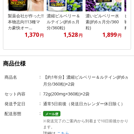
製薬会社が作った!!
濃縮ビルベリー＆
濃いビルベリー水
ビル
本物志向!!13種マ
ルテイン(約6ヵ月
素(約6ヵ月分/360
戦(約
カ豪快オー...
分/360粒)
粒)
粒)
1,370
1,528
1,899
円
円
円
商品仕様
商品名
【約1年分】濃縮ビルベリー＆ルテイン(約6ヵ
月分/360粒)×2袋
セット内容
72g(200mg×360粒)×2袋
発送予定日
通常5日前後（発送日カレンダー休日除く）
配送形態
メール便
※発送完了のご案内から到着まで10日前後かかり
ます。
詳細は
こちら