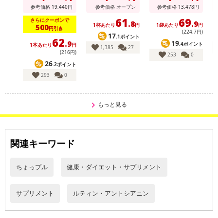
を、より効率的に摂取するために100倍にまで濃縮！！
参考価格
19,440
円
参考価格
オープン
参考価格
13,478
円
そのビルベリーの配合量はなんと1袋に72,000mg(※原料生換算)と
61
69
さらにクーポンで
.8
.9
1杯あたり
円
1袋あたり
円
500
円引き
高配合！！だから、PCやスマホ、運転、読書、デスクワークなどの
(224
.7
円)
17
.1ポイント
62
機会が多い現代人に是非とも摂り入れてほしい成分なのです！！
19
.9
.4ポイント
1本あたり
円
1,385
27
(216円)
253
0
その他にもクッキリ&スッキリに欠かせない「ルテイン」を配合。
26
.2ポイント
テレビや新聞などでも紹介されるほどであり、切っても切り離せな
293
0
い大切な成分なのです。
ルテインは天然の黄色色素、カロテノイドの一種であり、主にマリ
もっと見る
ーゴールドの花弁や緑黄色野菜に含有されており、クッキリ&スッ
キリな毎日を過ごしたい方たちから支持されている成分です。
しかし、ルテインは年齢と共に減少していく成分でありながら体内
関連キーワード
で合成ができない栄養素であり、なかなか摂取し続けることが難し
いのですが、本品にはお手軽に摂取できるようにしっかりとルテイ
ンを配合！
ちょっプル
健康・ダイエット・サプリメント
さらに話題となった数々の目玉成分を20種類も追加！
サプリメント
ルティン・アントシアニン
◆『メグスリノキ』 カテキンなど様々な成分を含み、日本にだけ自