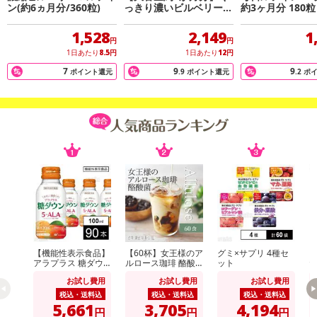
高配合！(※原料生換算)
ン(約6ヵ月分/360粒)
っきり濃いビルベリー＆
約3ヶ月分 180粒
ルテイン
1,528
2,149
1
PC/スマホ/運転/読書など現代社会に生きる方にオススメ！
円
円
クッキリ&スッキリに欠かせない必需品それが「北欧産ビルベリ
1日あたり
8.5
円
1日あたり
12
円
ー」
7
9
9
ポイント還元
.9
ポイント還元
.2
ポ
なぜ多数あるベリーの中でも、北欧産のビルベリーが注目されるの
か？
それは「アントシアニン」の含有量にありました。
ビルベリーはアントシアニンが豊富に含有されていることで知られ
ておりますが、その中でも北欧産のビルベリーは特に含有量が高い
と言われています。
その理由として白夜により長い日照時間に耐え、実を守らなければ
ならないために、アントシアニンが豊富になると言われています。
その証拠に北欧産ビルベリーの断面と普通のブルーベリーの断面を
比べてみると、北欧産ビルベリーの方が普通のブルーベリーよりも
【機能性表示食品】
【60杯】女王様のア
グミ×サプリ 4種セ
【
遥かに濃い紫色をしており、このことからも、ビルベリーにはアン
アラプラス 糖ダウ
ルロース珈琲 酪酸
ット
た
ンドリンク 100ml
菌(個包装)
分
トシアニンが豊富であるという事が言えます。
お試し費用
お試し費用
お試し費用
セ
税込・送料込
税込・送料込
税込・送料込
5,661
3,705
4,194
そこでアントシアニンをたっぷりと蓄えた「北欧産ビルベリー」
円
円
円