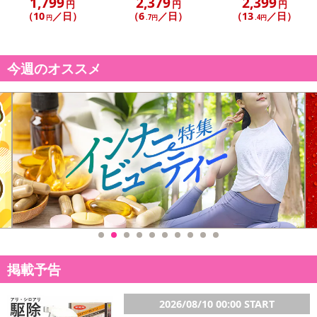
1,799
2,379
2,399
円
円
円
ンB6、ビタミンA、葉酸、ビタミンD、ビタミンB12
（10
／日）
（6
／日）
（13
／日）
円
.7円
.4円
・アレルギー表示：食品アレルギーのある方は、原材料名をご確認
のうえご使用をお決めください。
・お召し上がり方：栄養補助食品として1日2粒を目安に、水または
今週のオススメ
ぬるま湯などでお召し上がりください。
・その他商品仕様：栄養成分表示：エネルギー 1.54kcal /たんぱく
質 0.0008g/脂質 0.0004g/炭水化物 0.38g/ナトリウム 0.004mg(食
塩相当量 0.00001g)
・注意事項：
●薬を服用している方、通院中の方は担当専門医にご相談の上ご使
用ください。
●アレルギー等のある方は原材料表示をご参照ください。
●妊娠・授乳中の方はご使用をお控え下さい。
注意事項
掲載予告
【賞味・消費期限のある商品について】
商品到着時点でのお日持ち期間は、配送日数などにより異なります
2026/08/10 00:00 START
のでご了承ください。