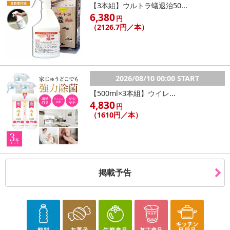
【3本組】ウルトラ蟻退治50...
6,380
【キャンセルについて】
円
（2126.7円／本）
※お申込み後のキャンセルはお受けできません。
記載されている内容を必ずご確認いただき、お届けする商品セット
にご納得いただきましたうえでお申し込みください。
※パッケージ変更や商品リニューアル(成分など含む)等により、参考
の掲載画像や画像内のバーコードなど、お届け商品と多少異なる場
2026/08/10 00:00 START
合がございます。
【500ml×3本組】ウイレ...
また、[新たな加工食品の原料原産地表示制度]の経過措置期間の終
4,830
円
了により、商品詳細内に記載の原産国・原材料の表記が旧表記の場
（1610円／本）
合がございます。
あらかじめご了承いただいた上でお申込みください。なお、本理由
によるお申込み後のキャンセル・返品交換は対応いたしかねます。
【お支払いについて】
掲載予告
※送料はお試し費用に含まれております。
※d払い、PayPay、au PAY、au PAY（auかんたん決済）、ソフトバ
ンクまとめて支払い、楽天ペイ、メルペイ、AEON Pay、Amazon
Payでお支払いの場合、決済のため外部サイトへ遷移します。