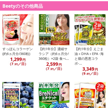
生するとても珍しい植物です。
Beetyのその他商品
◆『マキベリー』 「奇跡のスーパーフルーツ」と呼ばれる深い紫色
をした果実であり、アントシアニンが大変豊富に含まれています。
また鉄分、カリウムなども多く含有しております。
◆『アサイー』TVでも紹介されるスッキリ成分であり、栄養価の高
さからスーパーフルーツと呼ばれている注目の果実です。
すっぽんコラーゲン
【約1年分】濃縮サ
【約1年分】えごま
◆『マルベリ?』 ビタミン、食物繊維など豊富な成分を含んでいま
(約6ヵ月分/360粒)
ラシア（約6ヵ月分/
油＋DHA＋EPA -海
す。健やかにスッキリとしたい方から注目を集めている素材です。
1,299
360粒）×2袋 食べ...
と畑の恩恵コラ
円
2,599
ボ-...
（7
／日）
円
.3円
◆『ラズベリー』 甘酸っぱい香りが特徴のラズベリーは、女性特有
3,349
（7
／日）
円
.3円
の悩みに心強い成分です。
（9
／日）
.4円
◆『カシス』 アントシアニンを多く含むほかにマグネシウムや鉄分
などのミネラル類を含みます。
◆『アイブライト』 古くから利用され続けてきたハーブでイノシト
ール等の成分を豊富に含んでおります。