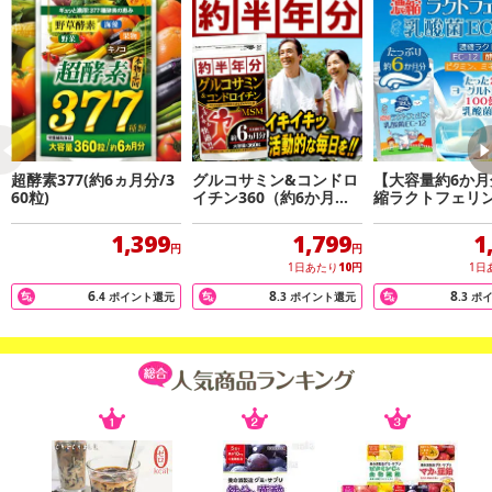
【赤の力】
・代表的な食材：トマト・人参・リンゴ・唐辛子・アセロラ・イチ
ジク 『赤の食材はビタミンCやEが豊富に含むものが多くβカロテン
などを含む為、色が真っ赤になっております。
【緑の力】
・代表的な食材：ピーマン・ホウレンソウ・キャベツ・ブロッコリ
ー・小松菜 『緑の食材はクロロフィルを含むことから野菜と言えば
超酵素377(約6ヵ月分/3
グルコサミン&コンドロ
【大容量約6か月
60粒)
イチン360（約6か月分/
縮ラクトフェリ
定番の鮮やかな緑色となります。
360粒）
菌EC-12
1,399
1,799
1
円
円
【黄の力】
1日あたり
10
円
1日
・代表的な食材：レモン・キンカン・カリン・グレープフルーツ・
6
8
8
.4
ポイント還元
.3
ポイント還元
.3
ポ
とうもろこし 『黄の食材は主にビタミンなどが豊富な柑橘類が有名
であり美的な生活を目指す方々に注目されています。
【紫の力】
・代表的な食材：ブドウ・グレープ・レーズン・ブルーベリー・ナ
スビ 『紫の食材を代表するブルーベリー等には「アントシアニン」
と呼ばれるポリフェノールが豊富に含んでおります。