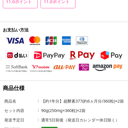
11.0
ポイント
11.0
ポイント
お支払い方法
商品仕様
商品名
【約1年分】超酵素377(約6ヵ月分/360粒)×2袋
セット内容
90g(250mg×360粒)×2袋
発送予定日
通常5日前後（発送日カレンダー休日除く）