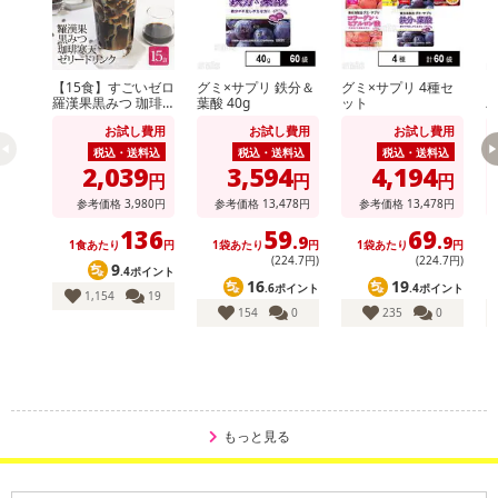
【白の力】
・代表的な食材：大豆・ダイコン・もやし・レンコン・ナシ・ニン
ニク 『白の食材は日々の生活のエネルギー源として欠かせない栄養
【15食】すごいゼロ
グミ×サプリ 鉄分＆
グミ×サプリ 4種セ
素を含んでおります。
羅漢果黒みつ 珈琲
葉酸 40g
ット
寒天ゼリー
お試し費用
お試し費用
お試し費用
ん
【黒の力】
税込・送料込
税込・送料込
税込・送料込
・代表的な食材：アサイー・昆布・黒胡麻・のり・黒砂糖 『黒の食
2,039
3,594
4,194
円
円
円
材で有名なモノには豊富なポリフェノールが含まれており外皮など
参考価格
3,980
円
参考価格
13,478
円
参考価格
13,478
円
が黒くなっているのです。
136
59
69
.9
.9
1食あたり
円
1袋あたり
円
1袋あたり
円
1
(224
.7
円)
(224
.7
円)
◆様々な種類の食材を使うことでより栄養素が凝縮 野菜・野草・果
9
.4ポイント
16
19
.6ポイント
.4ポイント
物・キノコ・海藻類など丹念にじっくりと熟成、醗酵をする事で栄
1,154
19
154
0
235
0
養が
ギュッと閉じ込められ生まれた酵素をたっぷりと凝縮！！濃厚すぎ
る1粒をお召し上がり下さい。
【野菜】
もっと見る
野菜とは一般的には食用となる植物のことであり、多種多様な栄養
素を含み、ビタミンやミネラル、食物繊維といった重要な栄養が補