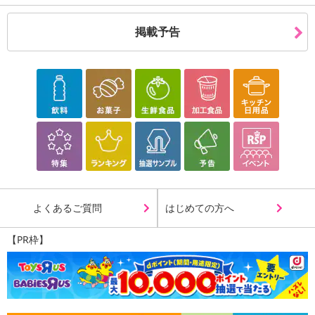
掲載予告
休業日
■
その他共通および商品カテゴリー別注意事項（※必ずご確認くだ
さい）
よくあるご質問
はじめての方へ
こちらの情報は
2026年07月09日
時点での情報となります。
【PR枠】