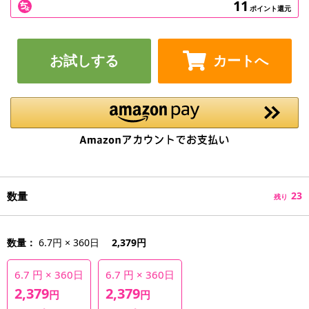
11
ポイント還元
お試しする
カートへ
数量
23
残り
数量：
6.7円 × 360日
2,379円
6.7 円 × 360日
6.7 円 × 360日
2,379
2,379
円
円