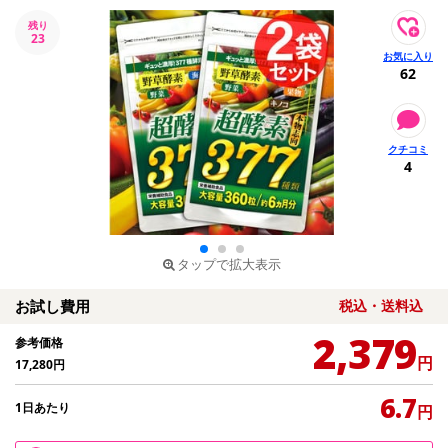
残り
23
62
4
タップで拡大表示
お試し費用
税込・送料込
2,379
参考価格
円
17,280
円
6.7
1日あたり
円