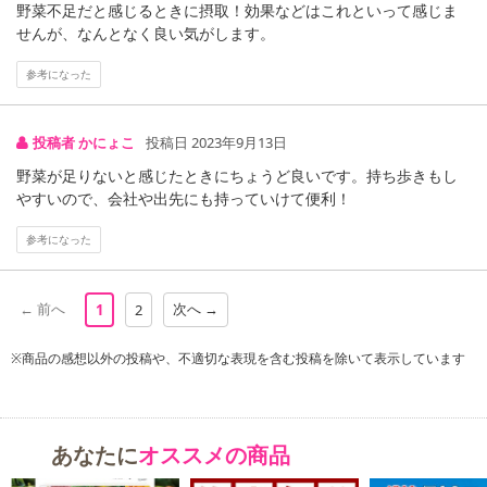
野菜不足だと感じるときに摂取！効果などはこれといって感じま
せんが、なんとなく良い気がします。
野菜の塊を飲み干す！！製薬会社が本気で作った濃すぎる酵素粒★
参考になった
厳選された野菜・野草・果物・キノコ・海藻自慢の377種類もの酵
素をまとめて超配合！！健康習慣が気になる方に◎
投稿者 かにょこ
投稿日 2023年9月13日
野菜が足りないと感じたときにちょうど良いです。持ち歩きもし
超酵素377(大容量約6ヵ月分/360粒)
やすいので、会社や出先にも持っていけて便利！
◆この濃さ、この数今まで見たことがありますか？
参考になった
口に入れるものだからこそ信頼への取り組みの一環として徹底した
品質管理の元で国内製薬会社にて製造
← 前へ
次へ →
1
2
そんな製薬会社が本気で酵素サプリを作ったら『濃すぎる粒』とな
りました。
※商品の感想以外の投稿や、不適切な表現を含む投稿を除いて表示しています
まるで野菜の塊！！野菜・野草・果物・キノコ・海藻から厳選され
た 赤・緑・黄・紫・白・黒自慢の素材を各酵素メーカーが手間暇か
けて作り上げた377種類もの酵素をすべてを超配合！！
だからこそ1粒1粒が濃いのです！！
あなたに
オススメの商品