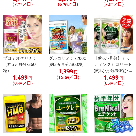
【海藻】
（7
／日）
（6
／日）
（7
／日）
.7円
.7円
.3円
古くから食用として用いられてきた素材であり、豊富なビタミンや
ミネラルを含むことはもちろん、ぬめりのある海藻類には、
「アルギン酸」と呼ばれる食物繊維も含まれ現代社会で生活する
方々に摂り入れてほしい素材です。
健康も美容もダイエットも酵素を補う事はとっても大事 生活の一部
に酵素を摂り入れ大切な笑顔を実感！！
プロテオグリカン
グルコサミン72000
【約6か月分】カッ
▼あなたは必要としていませんか？▼
（約6ヵ月分/360
(約3ヵ月分/360粒)
ティングカロリート
・栄養素を摂り入れダイエットをしたい方 ・乱れがちな食生活健康
1,399
粒）
(約3か月分/90粒)×...
円
習慣が気になる方 ・活動的な毎日を送りたい健康志向な方
1,499
1,499
（15
／日）
円
円
.6円
口にいれるものだからこそ 徹底した安全・品質管理の元で国内製薬
（8
／日）
（8
／日）
.4円
.4円
会社が製造
【GMP認定工場製造】
(*)GMPとは、Good Manufacturing Practiceの略で「適正製造規
範」といいます。
・賞味期限：
製造日より3年