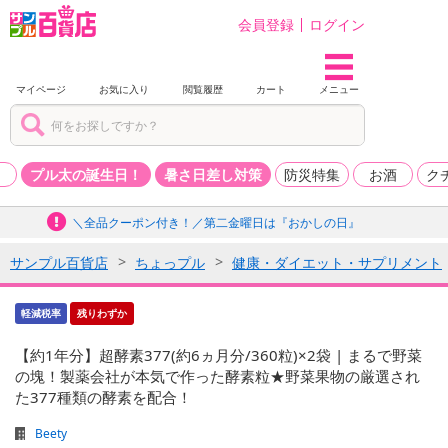
会員登録
ログイン
マイページ
お気に入り
閲覧履歴
カート
メニュー
品
プル太の誕生日！
暑さ日差し対策
防災特集
お酒
ク
＼全品クーポン付き！／第二金曜日は『おかしの日』
サンプル百貨店
ちょっプル
健康・ダイエット・サプリメント
軽減税率
残りわずか
【約1年分】超酵素377(約6ヵ月分/360粒)×2袋 | まるで野菜
の塊！製薬会社が本気で作った酵素粒★野菜果物の厳選され
た377種類の酵素を配合！
Beety