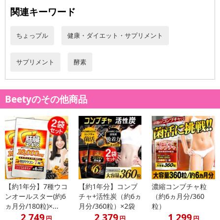
給できるなどバランスの取れた食生活には欠かせない素材です。
関連キーワード
【野草】
野草はその名の通り、野原などに自生する植物の事であり、昔から
ちょっプル
健康・ダイエット・サプリメント
生活に役立てられてきましたが、その中でも含まれる素材は人気の
高いものが多く、
サプリメント
酵素
大自然の中で育った野草には豊富な栄養素が含まれているとされオ
ススメされております。
Beetyのその他商品
【果物】
健康的な毎日などに関心を持つ方々に注目され続ける果物はビタミ
ンを豊富に含むものや糖分・カリウムなどを含む物など豊富な種類
があり
生活するうえで注目すべき成分が含まれているとされています。
【キノコ】
キノコには、様々な栄養素が含まれていることから今もテレビや雑
【約1年分】7種ウコ
【約1年分】コンブ
濃縮コンブチャ粒
誌などで紹介されつづけ前向きな生活を考える方たちから人気を得
ンオールスター(約6
チャ+活性炭（約6ヵ
（約6ヵ月分/360
ている注目の素材となっております。
ヵ月分/180粒)×...
月分/360粒）×2袋
粒）
2,749
2,379
1,299
円
円
円