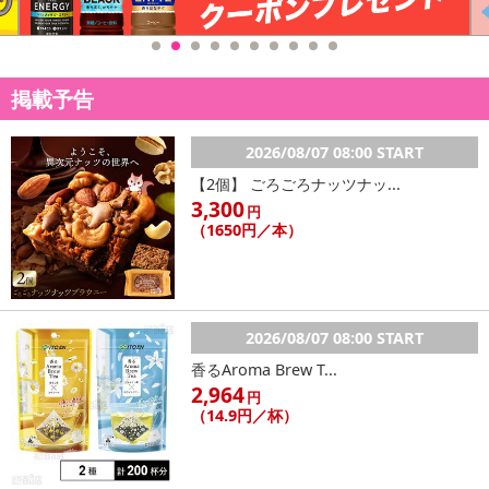
※送料はお試し費用に含まれております。
※d払い、PayPay、au PAY、au PAY（auかんたん決済）、ソフトバ
ンクまとめて支払い、楽天ペイ、メルペイ、AEON Pay、Amazon
Payでお支払いの場合、決済のため外部サイトへ遷移します。
掲載予告
※予約商品は決済手段ごとに定められた決済期限日にお支払いを完
了することがございます。ご了承いただいたうえでお申し込みくだ
2026/08/07 08:00 START
さい。
【2個】 ごろごろナッツナッ...
3,300
【配送伝票番号について】
円
（1650円／本）
※配送形態がメール便の商品については、商品の発送完了後、配送
伝票番号がマイページに表示されない場合もございます。
【配送日時の指定について】
※配送日時の指定が可能な商品の場合、商品によってご指定できる
2026/08/07 08:00 START
配送日、配送時間が異なる可能性がございます。
香るAroma Brew T...
カート機能をご利用の場合は、配送日時指定をご利用いただけませ
2,964
円
ん。
（14.9円／杯）
発送日カレンダー