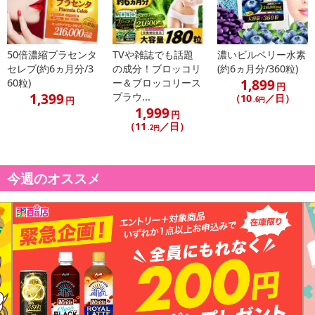
注意事項
【賞味・消費期限のある商品について】
商品到着時点でのお日持ち期間は、配送日数などにより異なります
50倍濃縮プラセンタ
TVや雑誌でも話題
濃いビルベリー水素
のでご了承ください。
セレブ(約6ヵ月分/3
の成分！ブロッコリ
(約6ヵ月分/360粒)
1,899
60粒)
ー＆ブロッコリース
円
【キャンセルについて】
1,399
プラウ...
（10
／日）
円
.6円
1,999
※お申込み後のキャンセルはお受けできません。
円
（11
／日）
記載されている内容を必ずご確認いただき、お届けする商品セット
.2円
にご納得いただきましたうえでお申し込みください。
※パッケージ変更や商品リニューアル（成分など含む）等により、
今週のオススメ
参考の掲載画像や画像内のバーコードなど、お届け商品と多少異な
る場合がございます。
また、[新たな加工食品の原料原産地表示制度]の経過措置期間の終
了により、商品詳細内に記載の原産国・原材料の表記が旧表記の場
合がございます。
あらかじめご了承いただいた上でお申込みください。なお、本理由
によるお申込み後のキャンセル・返品交換は対応いたしかねます。
【お支払いについて】