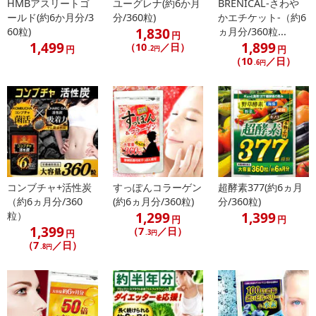
※商品到着時点でのお日持ち期間は、配送日数などにより異なり
HMBアスリートゴ
ユーグレナ(約6か月
BRENICAL-さわや
ールド(約6か月分/3
分/360粒)
かエチケット-（約6
ますのでご了承ください。
1,830
60粒)
ヵ月分/360粒...
・原産国（最終加工地）：日本
円
1,499
1,899
（10
／日）
円
円
・原材料/材質/素材：大麦若葉末、植物醗酵エキス末(デキストリ
.2円
（10
／日）
.6円
ン、糖類、野草、果物、野菜、海藻エキス)／結晶セルロース、微粒
二酸化ケイ素、ショ糖脂肪酸エステル(原料の一部に小麦、落花生、
大豆、やまいも、りんご、オレンジ、キウイ、バナナ、桃、カシュ
ーナッツ、ゴマを含む)
・お召し上がり方：栄養補助食品として1日2粒を目安に、水または
ぬるま湯などでお召し上がりください。
・その他商品仕様：栄養成分表示：エネルギー:1.93kcal/たんぱく
質:0.02g/脂質:0.006g/炭水化物:0.45g/ナトリウム:0.23mg(食塩相当
コンブチャ+活性炭
すっぽんコラーゲン
超酵素377(約6ヵ月
量:0.0006g)
（約6ヵ月分/360
(約6ヵ月分/360粒)
分/360粒)
・注意事項：
1,299
1,399
粒）
円
円
●薬を服用している方、通院中の方は担当専門医にご相談の上ご使
1,399
（7
／日）
円
.3円
用ください。
（7
／日）
.8円
●アレルギー等のある方は原材料表示をご参照ください。
●妊娠・授乳中の方はご使用をお控えください。