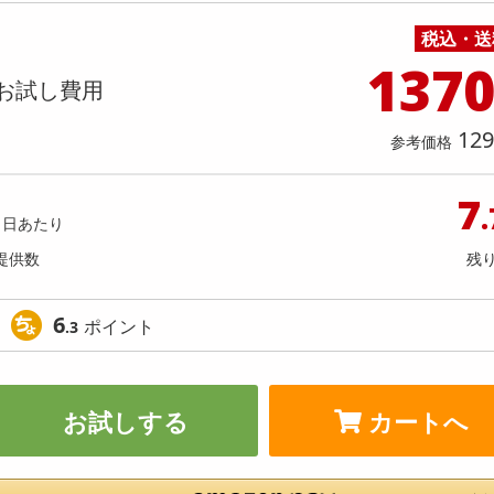
料理の素
ナッツ・ドライフルーツ
栄養ドリンク・エナジードリンク
チューハイ・カクテル
洗剤ギフト
ヘルスケア・衛生用品
健康グッズ
インテリア雑貨
時計
記録メディア・メモリーカード
マタニティ
チパネル搭載スマートウォッチ
＜シンプル百科＞【約105g(66
税込・送
乾物・海苔・粉物
ゼリー・プリン
お茶・紅茶（茶葉）
ノンアルコール飲料
その他 洗剤
キッチン雑貨・食器・消耗品
アウトドア・イベント用品・DIY・工具
アクセサリー
その他 ベビー・キッズ・マタニティ
スマートフォン・携帯電話・タブレットアクセ
か天瀬戸内レモン さっぱりレモ
店舗
リー
137
な個包装
カレー・シチュー
和菓子
コーヒー(豆・インスタント）
ビール・ワイン・お酒ギフト
調理器具・鍋・包丁
その他 インテリア・家具
ファッション雑貨
電池
お試し費用
提供数 150
提供
店舗情報
食品ギフト
おつまみ
ココア・チョコレート飲料
その他 アルコール飲料
弁当箱・水筒・弁当グッズ
下着・ルームウェア
電球・蛍光灯・照明
お試し費用
お試し費
2,750
1,
129
円
参考価格
オープン
7
参考価格
参考価格
1袋あた
1日あたり
提供数
残
6
ポイント
.3
お試しする
カートへ