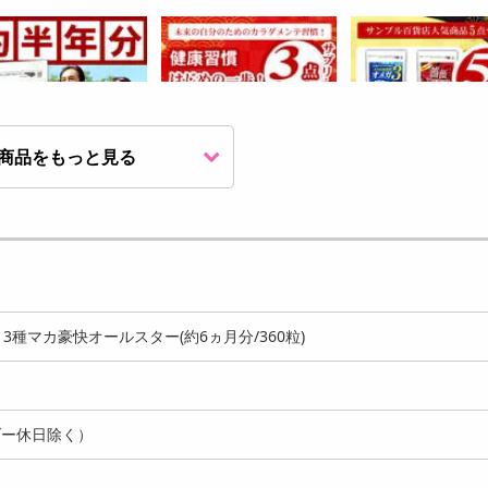
商品をもっと見る
コサミン&コンドロイ
【3袋入】健康習慣はじめ
【5袋入】毎日の健康
60（約6か月分/3...
の一歩！サプリ入門セット
をサポート！サンプ
1799
（...
店...
円
3500
5
円
13種マカ豪快オールスター(約6ヵ月分/360粒)
ダー休日除く）