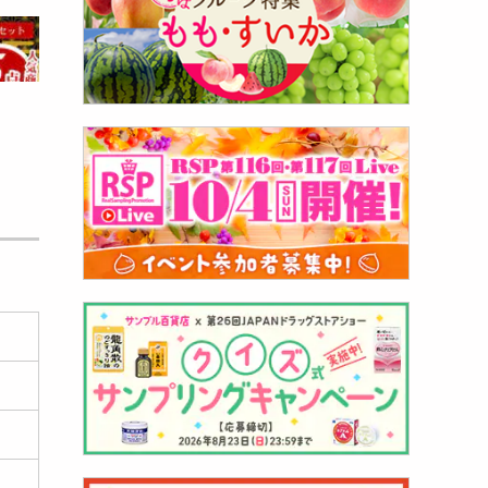
習慣
ル百貨
000
円