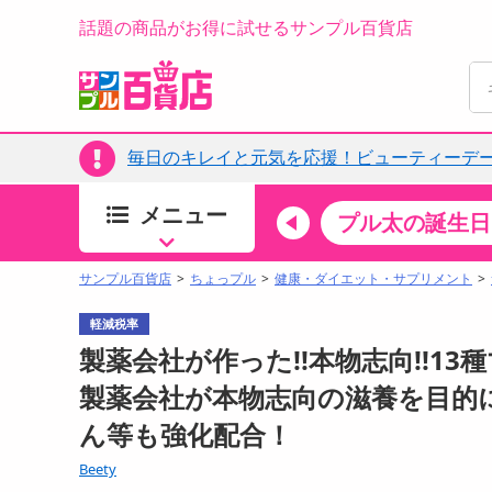
話題の商品がお得に試せるサンプル百貨店
毎日のキレイと元気を応援！ビューティーデー
メニュー
ちょっプルカテゴリ
キッチン・日用品
食品
プル太の誕生日
すべ
食品・調味料
サンプル百貨店
ちょっプル
健康・ダイエット・サプリメント
生鮮食品
軽減税率
加工食品
製薬会社が作った!!本物志向!!13種
お菓子
製薬会社が本物志向の滋養を目的
アイス・スイーツ
ん等も強化配合！
飲料
00分 ～
08月08日14時00分 ～
Beety
お酒
ちょっプル
ちょ
0
0
0
0