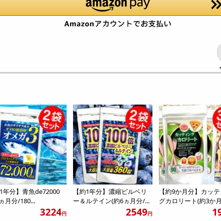
1年分】青魚de72000
【約1年分】濃縮ビルベリ
【約9か月分】カッテ
ヵ月分/180...
ー＆ルテイン(約6ヵ月分/...
グカロリート(約3か月分
3224
2549
1
円
円