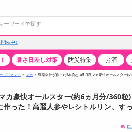
開催中♪
！
暑さ日差し対策
防災特集
お酒
て見る
特設コーナー
食品・調味料
生鮮食品
お菓子
アイス・スイーツ
飲料
お酒
洗剤
キッチン・日用品
健康・ダイエット
医薬品・医薬部外
インテリア・家具
ファッション
家電
ベビー・キッズ・
ペット用品
加工食品
ヘアケア・ボディ
ビューティーケア
特集一覧
サプリメント
マカ
製薬会社が作った!!本物志向!!13種マカ豪快オールスター(約6
全国うまいもの博
米・雑穀
肉・肉加工品
スナック菓子
アイスクリーム・シャーベット
水・ミネラルウォーター・炭酸水
ビール・発泡酒・新ジャンル
キッチン・台所用洗剤
掃除用具
健康食品・飲料
第二類医薬品
収納用品
トップス
生活家電
ベビーおむつ・トイレ用品
犬用品
カップ麺・乾麺・パスタ
ヘアケア・スタイリング
スキンケア・基礎化粧品
クチコミで選ばれた人気商品
パン・シリアル・コーンフレーク
魚介類・シーフード・水産加工品
クッキー・クラッカー
ケーキ・スイーツ
お茶・紅茶（ソフトドリンク）
ワイン
洗濯用洗剤・柔軟剤・漂白剤
洗濯用品
ダイエット
指定第二類医薬品
寝具・布団
ボトムス
キッチン家電
授乳グッズ
猫用品
インスタント・レトルト・冷凍食品・惣菜
ボディケア
ベースメイク・メイクアップ・ネイル
マカ豪快オールスター(約6ヵ月分/360粒) 
チーズ・ヨーグルト・乳製品・卵
フルーツ・果物・果物加工品
キャンディ・ガム・タブレット
お菓子・スイーツギフト
コーヒー（ソフトドリンク）
日本酒・焼酎
バス・お風呂用洗剤
トイレ・バス用品
サプリメント
第三類医薬品
マット・カーペット・クッション
シューズ
冷房・暖房器具・空調
食事グッズ
その他 ペット用品
ナチュラル・オーガニックコスメ
に作った！高麗人参やL-シトルリン、す
ポイント
調味料・ドレッシング・油
野菜・きのこ
せんべい・米菓
果実・野菜・清涼・乳飲料
洋酒・リキュール
トイレ用洗剤
タオル
美容サプリメント・ドリンク
医薬部外品
テーブル・デスク・カウンター
バッグ
美容・健康家電
ベビー用品・雑貨
香水・アロマ
08月08日13時00分 ～
08月08日14時00分
ポイント履歴
缶詰・瓶詰・ジャム・はちみつ
ミールキット
チョコレート
トクホ
果実酒・梅酒
住居用洗剤
日用品
スポーツサプリメント・ドリンク
チェア・ソファ
財布・小物
パソコン・プリンター・パソコン周辺機器
家具・寝具
口
っプル
ちょっプル
ちょっプルポイントとは？
0
0