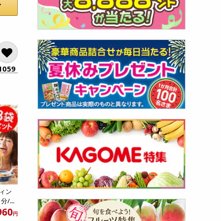
1059
ィン
/...
960
円