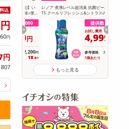
初回トライアル
袋前後)】い
レノア 煮沸レベル超消臭 抗菌ビーズ SPOR
レノア 超
料込
サ
ン風味♪便利
TS クールリフレッシュ&シトラスの香り
グリーンの香
0
ト】
円
数 1000
提供数 1000
用
お試し費用
240
4,999
60
円
円
円
2,200
オープン
参考価格
円
.7円
18
833
り
1個あたり
.8
.2
円
円
807
り
もっと見る