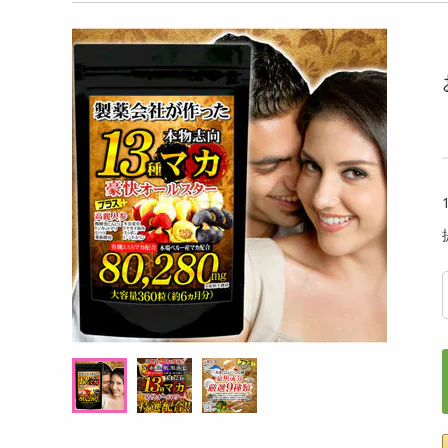
洗剤
げ ふんわりブロッ
レノア 煮沸レベル超消臭 抗菌ビーズ 洗濯槽
タッ
キッチン・日用品
×12点セット】
の防カビ クリーンフレッシュの香り【420
ML×6点】
ヘアケア・ボディケア
提供数 1000
提供数 1000
ビューティーケア
試し費用
お試し費用
,889
4,999
円
円
健康・ダイエット・サプリメント
医薬品・医薬部外品
オープン
オープン
考価格
参考価格
インテリア・家具・収納・寝具
490
833
個あたり
1個あたり
.8
.2
円
円
ファッション
家電
ベビー・キッズ・マタニティ
ペット用品
クーポン・資格・学習
掲載予告