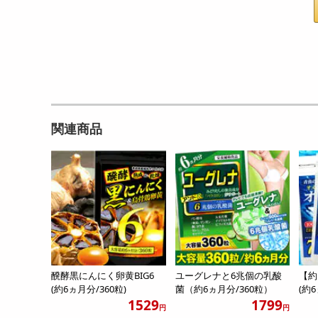
関連商品
醗酵黒にんにく卵黄BIG6
ユーグレナと6兆個の乳酸
【約
(約6ヵ月分/360粒)
菌（約6ヵ月分/360粒）
(約6
1529
1799
円
円