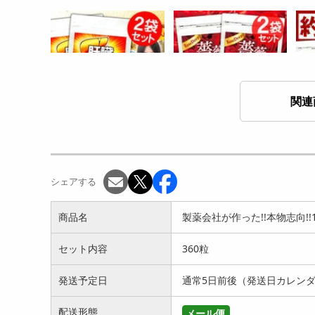
関連
【約1年分】7種ウコンオー
【約1年分】薔薇DEEP(約6
グル
ルスター(約6ヵ月分/1...
ヵ月分/180粒)×...
チン3
2749
2499
円
円
シェアする
商品名
製薬会社が作った!!本物志向!!
セット内容
360粒
発送予定日
通常5日前後（発送日カレン
配送形態
メール便