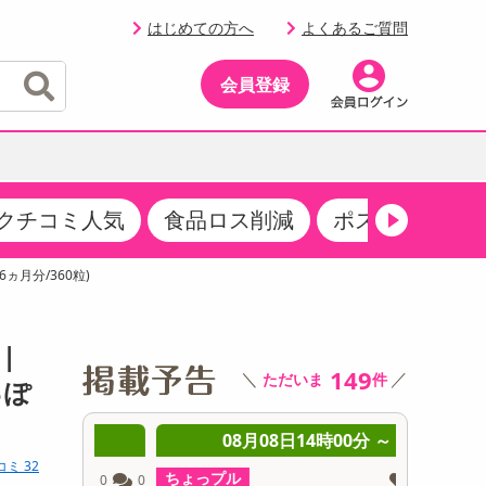
はじめての方へ
よくあるご質問
会員登録
クチコミ人気
食品ロス削減
ポストにお届け
イベント
・サプリメント
品
・収納・寝具
マタニティ
ケア
イベント最新情報（RSPほか）
ヵ月分/360粒)
その他 食品
製菓・製パン材料
飲料ギフト
生活雑貨
メンズ
AV機器
クーポン
その他 お菓子・スイーツ
その他 飲料
スポーツ・アウトドア用品
ベビー・キッズ
その他 家電
|
商品限定クーポン
149
＼
／
ただいま
件
介護用品
レッグウェア
っぽ
その他 キッチン・日用品
その他 ファッション
サンプリング
 ～
08月08日14時00分 ～
0
コミ 32
抽選サンプル
ちょっプル
ちょっプ
0
0
0
0