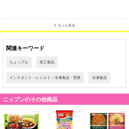
【キャンセルについて】
※お申込み後のキャンセルはお受けできません。
記載されている内容を必ずご確認いただき、お届けする商品セット
もっと見る
にご納得いただきましたうえでお申し込みください。
※パッケージ変更や商品リニューアル(成分など含む)等により、参考
の掲載画像や画像内のバーコードなど、お届け商品と多少異なる場
関連キーワード
合がございます。
また、[新たな加工食品の原料原産地表示制度]の経過措置期間の終
ちょっプル
加工食品
了により、商品詳細内に記載の原産国・原材料の表記が旧表記の場
合がございます。
インスタント・レトルト・冷凍食品・惣菜
冷凍食品
あらかじめご了承いただいた上でお申込みください。なお、本理由
によるお申込み後のキャンセル・返品交換は対応いたしかねます。
ニップンのその他商品
【お支払いについて】
※送料はお試し費用に含まれております。
※d払い、PayPay、au PAY、au PAY(auかんたん決済)、ソフトバン
クまとめて支払い、楽天ペイ、メルペイ、AEON Pay、Amazon Pa
yでお支払いの場合、決済のため外部サイトへ遷移します。