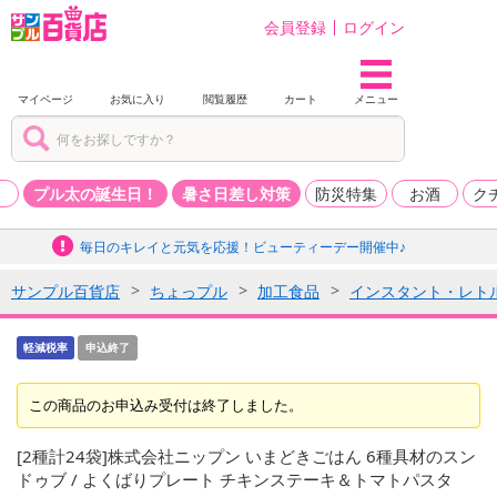
会員登録
ログイン
マイページ
お気に入り
閲覧履歴
カート
メニュー
品
プル太の誕生日！
暑さ日差し対策
防災特集
お酒
ク
毎日のキレイと元気を応援！ビューティーデー開催中♪
サンプル百貨店
ちょっプル
加工食品
インスタント・レト
軽減税率
申込終了
この商品のお申込み受付は終了しました。
[2種計24袋]株式会社ニップン いまどきごはん 6種具材のスン
ドゥブ / よくばりプレート チキンステーキ＆トマトパスタ