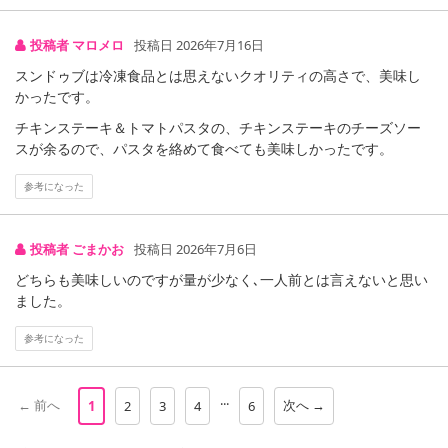
投稿者 マロメロ
投稿日 2026年7月16日
スンドゥブは冷凍食品とは思えないクオリティの高さで、美味し
かったです。
※こちらの商品は、沖縄・離島地域またはクール便でのお届けが出
チキンステーキ＆トマトパスタの、チキンステーキのチーズソー
来ない地域の方は、お申込みいただけませんので、ご了承ください
スが余るので、パスタを絡めて食べても美味しかったです。
ませ。
参考になった
【いまどきごはん 6種具材のスンドゥブ】
投稿者 ごまかお
投稿日 2026年7月6日
なめらか豆腐、肉団子、野菜など6種具材が楽しめる、魚介の旨み豊
かなスンドゥブ。五穀ご飯付き。
どちらも美味しいのですが量が少なく､一人前とは言えないと思い
ました。
【よくばりプレート チキンステーキ＆トマトパスタ】
参考になった
濃厚チーズソースがけのチキンステーキと、ベーコンとほうれん草
が入った、コクと酸味のあるトマトパスタのセット。
...
← 前へ
次へ →
1
2
3
4
6