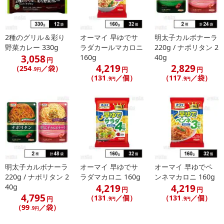
※予約商品は決済手段ごとに定められた決済期限日にお支払いを完
了することがございます。ご了承いただいたうえでお申し込みくだ
さい。
2種のグリル＆彩り
オーマイ 早ゆでサ
明太子カルボナーラ
野菜カレー 330g
ラダカールマカロニ
220g / ナポリタン 2
発送日カレンダー
3,058
160g
40g
円
4,219
2,829
（254
／袋）
円
円
.9円
（131
／個）
（117
／袋）
.9円
.9円
明太子カルボナーラ
オーマイ 早ゆでサ
オーマイ 早ゆでペ
休業日
220g / ナポリタン 2
ラダマカロニ 160g
ンネマカロニ 160g
4,219
4,219
40g
円
円
■
その他共通および商品カテゴリー別注意事項（※必ずご確認くだ
4,795
（131
／個）
（131
／個）
円
.9円
.9円
さい）
（99
／袋）
.9円
こちらの情報は
2026年07月09日
時点での情報となります。