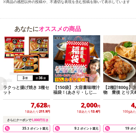
※商品の感想以外の投稿や、不適切な表現を含む投稿を除いて表示しています
【いまどきごはん 6種具材のスンドゥブ】
あなたに
オススメの商品
ラクっと揚げ焼き 3種セ
【150袋】 大容量味噌汁
【2種計800g】
ット
福袋！(あさり・しじ
物 豊後 とり天
み・油揚げ・合わせみ
セット
【よくばりプレート チキンステーキ＆トマトパスタ】
そ・わかめ) いずれかラ
7,628
2,000
4
ンダム
円
円
1袋あたり
211.9
円
1袋あたり
13.4
円
100gあ
1,000
さらにクーポンで
円引き
35
9
19
.3
ポイント還元
.2
ポイント還元
ポ