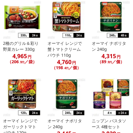
2種のグリル＆彩り
オーマイ レンジで
オーマイ ナポリタ
野菜カレー 330g
蟹トマトクリーム
ン 240g
4,965
4,315
パウチ 110g
円
円
4,760
（206
／袋）
（89
／個）
円
.9円
.9円
（198
／個）
.4円
オーマイ レンジで
オーマイ ナポリタ
ニップン パスタソ
ガーリックトマト
ン 240g
ース 4種セット
パウチ 120g