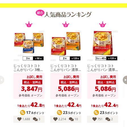
注意事項
じっくりコトコト
じっくりコトコト
じっくりコトコト
※こちらの商品は、沖縄・離島地域またはクール便でのお届けが出
こんがりパン 3種セ
こんがりパン 濃厚
こんがりパン 濃厚
こ
来ない地域の方は、お申込みいただけませんので、ご了承ください
ット ( 濃厚コーンポ
コーンポタージュ /
コーンポタージュ 3
お試し費用
お試し費用
お試し費用
タージュ / 濃厚かぼ
濃厚かぼちゃポター
食入
カ
ませ。
ちゃポタージュ / 濃
ジュ
税込・送料込
税込・送料込
税込・送料込
厚クラムポタージュ
※配送時に、ご不在でお受け取りいただけなかった場合、通常より
3,847
5,086
5,086
円
円
円
)
保管期間が短くなっておりますので、お早目に配送業者へ再配達を
参考価格
オープン
参考価格
オープン
参考価格
オープン
ご連絡ください。
42
42
42
.8
.4
.4
※保管期間切れにより返送となった場合は、配送元に返送となりま
1食あたり
円
1食あたり
円
1食あたり
円
17
23
23
す。お申込みは、キャンセル返金とさせていただきます。
.8ポイント
.5ポイント
.5ポイント
※クロネコメンバーズへご登録いただきましても「再配達依頼・お
1,688
3
2,214
10
751
2
届け日変更」をお受けが出来ません。