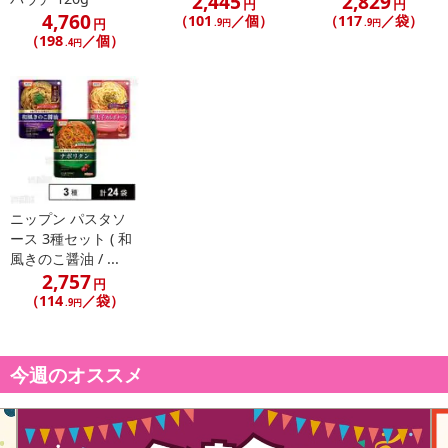
2,445
2,829
円
円
4,760
（101
／個）
（117
／袋）
円
.9円
.9円
（198
／個）
.4円
ニップン パスタソ
ース 3種セット ( 和
風きのこ醤油 / ...
2,757
円
（114
／袋）
.9円
今週のオススメ