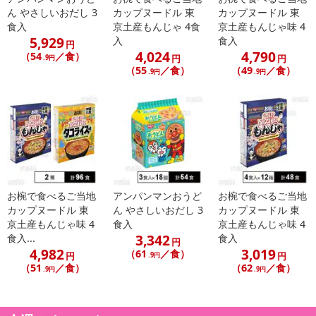
ん やさしいおだし 3
カップヌードル 東
カップヌードル 東
食入
京土産もんじゃ 4食
京土産もんじゃ味 4
5,929
入
食入
円
4,024
4,790
（54
／食）
円
円
.9円
（55
／食）
（49
／食）
.9円
.9円
お椀で食べるご当地
アンパンマンおうど
お椀で食べるご当地
カップヌードル 東
ん やさしいおだし 3
カップヌードル 東
京土産もんじゃ味 4
食入
京土産もんじゃ味 4
3,342
食入...
食入
円
4,982
3,019
（61
／食）
円
円
.9円
（51
／食）
（62
／食）
.9円
.9円