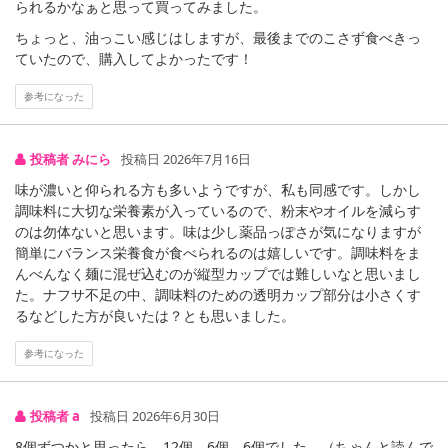
られるかなぁと思って買ってみました。
ちょっと、油っこい感じはしますが、最後までのこさず食べきっ
【完全メシ カップヌードル 汁なしシーフードヌードル】
ていたので、購入してよかったです！
参考になった
投稿者 みにら
投稿日 2026年7月16日
味が濃いと仰られる方も多いようですが、私も同感です。しかし
調味料に大切な栄養素が入っているので、粉末やオイルを減らす
のは勿体ないと思います。味は少し薬品っぽさが気になりますが
【完全メシ 日清焼そばU.F.O. ぶっ濃い屋台風焼そば】
簡単にバランス栄養食が食べられるのは嬉しいです。調味料をま
んべんなく麺に混ぜ込むのが縦型カップでは難しいなと思いまし
た。ナフサ不足の中、調味料のための透明カップ部分は小さくす
るなどした方が良いたは？とも思いました。
参考になった
投稿者 a
投稿日 2026年6月30日
8個ずつかと思ったら、12個、6個、6個でした。（ちゃんと読んで