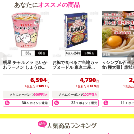
クまとめて支払い、楽天ペイ、メルペイ、AEON Pay、Amazon Pa
あなたに
オススメの商品
yでお支払いの場合、決済のため外部サイトへ遷移します。
※予約商品は決済手段ごとに定められた決済期限日にお支払いを完
了することがございます。ご了承いただいたうえでお申し込みくだ
さい。
発送日カレンダー
明星 チャルメラ ちいか
お椀で食べるご当地カッ
＜シンプル百科＞
わラーメン しょうゆ味
プヌードル 東京土産も
食/極太麺】讃岐
35g
んじゃ味 4食入
ん18食 だし醤油
麺
6,594
4,790
2
円
円
1個あたり
109.9
円
1食あたり
49.9
円
1食あ
200
200
さらにクーポンで
円引き
さらにクーポンで
円引き
30
22
11
.5
ポイント還元
.1
ポイント還元
.1
ポ
休業日
■
その他共通および商品カテゴリー別注意事項（※必ずご確認くだ