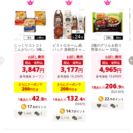
さい）
こちらの情報は
2026年07月09日
時点での情報となります。
じっくりコトコト
ビストロホーム 紙
2種のグリル＆彩り
こんがりパン 3種セ
パック 屋根型キャ
野菜カレー 330g
【
ット ( 濃厚コーンポ
ップ付容器 1000ml
岐
お試し費用
お試し費用
お試し費用
タージュ / 濃厚かぼ
トマトポタージュ /
し
ちゃポタージュ / 濃
クリームポタージュ
税込・送料込
税込・送料込
税込・送料込
厚クラムポタージュ
3,847
3,177
4,965
円
円
円
)
参考価格
オープン
参考価格
14,256
円
参考価格
19,699
円
206
さらにクーポンで
さらにクーポンで
.9
1袋あたり
円
1
200
200
円引き
円引き
(820
.8
円)
42
132
22
.8
.4
.9ポイント
1食あたり
円
1本あたり
円
(594円)
422
0
17
.8ポイント
14
.7ポイント
1,444
2
2,116
24