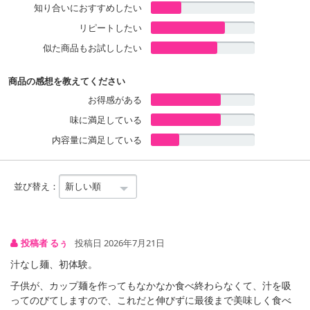
知り合いにおすすめしたい
フードの味わいを表現しました。ソースが絡むもっちりしたノンフ
ライめんを使用！
リピートしたい
似た商品もお試ししたい
【完全メシ 日清焼そばU.F.O. ぶっ濃い屋台風焼そば】
焼そばを鉄板で炒めたときの香ばしいロースト感を再現！ソースが
商品の感想を教えてください
絡むもっちり食感のノンフライめんと、旨みの詰まったソースの香
お得感がある
りが食欲を刺激する濃厚ソースが特長です。
味に満足している
内容量に満足している
原産国(最終加工地):
日本
並び替え：
【完全メシ 汁なしカップヌードル】
投稿者 るぅ
投稿日 2026年7月21日
汁なし麺、初体験。
子供が、カップ麺を作ってもなかなか食べ終わらなくて、汁を吸
ってのびてしますので、これだと伸びずに最後まで美味しく食べ