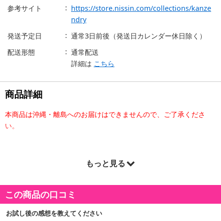
参考サイト
https://store.nissin.com/collections/kanze
ndry
発送予定日
通常3日前後（発送日カレンダー休日除く）
配送形態
通常配送
詳細は
こちら
商品詳細
本商品は沖縄・離島へのお届けはできませんので、ご了承くださ
い。
【完全メシ 汁なしカップヌードル】
もっと見る
カップヌードルの味わいを“汁なし焼そば”で表現しました。ソース
が絡むもっちりしたノンフライめんを使用！
この商品の口コミ
【完全メシ カップヌードル 汁なしシーフードヌードル】
お試し後の感想を教えてください
ポークの旨みに紅生姜がアクセントになった、カップヌードルシー