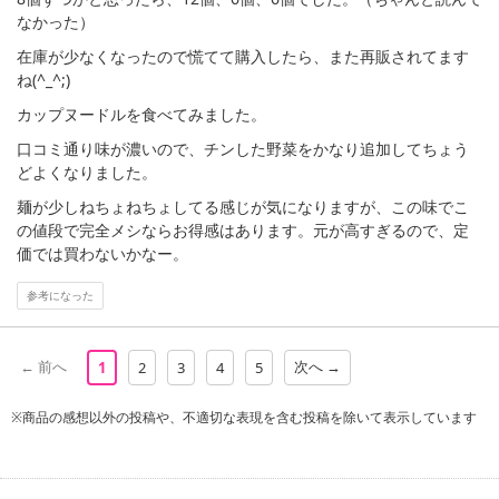
なかった）
注意事項
在庫が少なくなったので慌てて購入したら、また再販されてます
ね(^_^;)
【キャンセルについて】
カップヌードルを食べてみました。
※お申込み後のキャンセルはお受けできません。
記載されている内容を必ずご確認いただき、お届けする商品セット
口コミ通り味が濃いので、チンした野菜をかなり追加してちょう
にご納得いただきましたうえでお申し込みください。
どよくなりました。
※パッケージ変更や商品リニューアル(成分など含む)等により、参考
麺が少しねちょねちょしてる感じが気になりますが、この味でこ
の掲載画像や画像内のバーコードなど、お届け商品と多少異なる場
の値段で完全メシならお得感はあります。元が高すぎるので、定
合がございます。
価では買わないかなー。
また、[新たな加工食品の原料原産地表示制度]の経過措置期間の終
了により、商品詳細内に記載の原産国・原材料の表記が旧表記の場
参考になった
合がございます。
あらかじめご了承いただいた上でお申込みください。なお、本理由
← 前へ
次へ →
1
2
3
4
5
によるお申込み後のキャンセル・返品交換は対応いたしかねます。
※商品の感想以外の投稿や、不適切な表現を含む投稿を除いて表示しています
【お支払いについて】
※送料はお試し費用に含まれております。
※d払い、PayPay、au PAY、au PAY(auかんたん決済)、ソフトバン