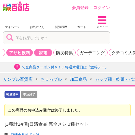
会員登録
ログイン
マイページ
お気に入り
閲覧履歴
カート
メニュー
品
アサヒ飲料
家電
防災特集
ガーデニング
クチコミ人
＼全商品クーポン付き！／毎週木曜日は『激得デー』
サンプル百貨店
ちょっプル
加工食品
カップ麺・乾麺・パ
軽減税率
申込終了
この商品のお申込み受付は終了しました。
[3種計24個]日清食品 完全メシ 3種セット
日清食品株式会社