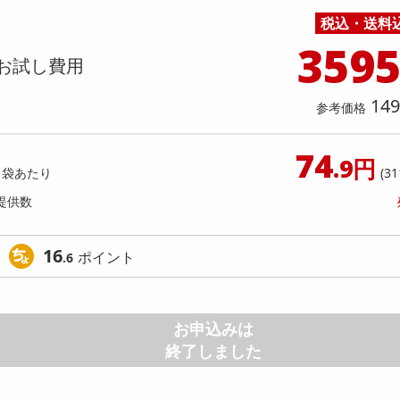
料理の素
ナッツ・ドライフルーツ
栄養ドリンク・エナジードリンク
チューハイ・カクテル
洗剤ギフト
ヘルスケア・衛生用品
健康グッズ
インテリア雑貨
時計
記録メディア・メモリーカード
マタニティ
税込・送料
入】 ごろごろフィナンシェ (ピスタチ
【指定第2類医薬品】セデス・ハ
乾物・海苔・粉物
ゼリー・プリン
お茶・紅茶（茶葉）
ノンアルコール飲料
その他 洗剤
キッチン雑貨・食器・消耗品
アウトドア・イベント用品・DIY・工具
アクセサリー
その他 ベビー・キッズ・マタニティ
スマートフォン・携帯電話・タブレットアクセ
ト 30錠
店舗
359
リー
お試し費用
カレー・シチュー
和菓子
コーヒー(豆・インスタント）
ビール・ワイン・お酒ギフト
調理器具・鍋・包丁
その他 インテリア・家具
ファッション雑貨
電池
提供数 9968
提供
店舗情報
食品ギフト
おつまみ
ココア・チョコレート飲料
その他 アルコール飲料
弁当箱・水筒・弁当グッズ
下着・ルームウェア
電球・蛍光灯・照明
お試し費用
お試し費
149
1,431
5,
参考価格
円
74
オープン
.9円
参考価格
参考価格
1袋あたり
(31
238
1個あたり
1個あた
.5
円
提供数
16
ポイント
.6
お申込みは
終了しました