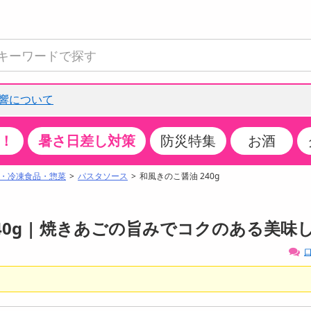
響について
！
暑さ日差し対策
防災特集
お酒
て見る
特設コーナー
食品・調味料
生鮮食品
お菓子
アイス・スイーツ
飲料
お酒
洗剤
キッチン・日用品
健康・ダイエット
医薬品・医薬部外
インテリア・家具
ファッション
家電
ベビー・キッズ・
ペット用品
加工食品
ヘアケア・ボディ
ビューティーケア
特集一覧
・冷凍食品・惣菜
パスタソース
和風きのこ醤油 240g
全国うまいもの博
米・雑穀
肉・肉加工品
スナック菓子
アイスクリーム・シャーベット
水・ミネラルウォーター・炭酸水
ビール・発泡酒・新ジャンル
キッチン・台所用洗剤
掃除用具
健康食品・飲料
第二類医薬品
収納用品
トップス
生活家電
ベビーおむつ・トイレ用品
犬用品
カップ麺・乾麺・パスタ
ヘアケア・スタイリング
スキンケア・基礎化粧品
クチコミで選ばれた人気商品
パン・シリアル・コーンフレーク
魚介類・シーフード・水産加工品
クッキー・クラッカー
ケーキ・スイーツ
お茶・紅茶（ソフトドリンク）
ワイン
洗濯用洗剤・柔軟剤・漂白剤
洗濯用品
ダイエット
指定第二類医薬品
寝具・布団
ボトムス
キッチン家電
授乳グッズ
猫用品
インスタント・レトルト・冷凍食品・惣菜
ボディケア
ベースメイク・メイクアップ・ネイル
240g | 焼きあごの旨みでコクのある美味
チーズ・ヨーグルト・乳製品・卵
フルーツ・果物・果物加工品
キャンディ・ガム・タブレット
お菓子・スイーツギフト
コーヒー（ソフトドリンク）
日本酒・焼酎
バス・お風呂用洗剤
トイレ・バス用品
サプリメント
第三類医薬品
マット・カーペット・クッション
シューズ
冷房・暖房器具・空調
食事グッズ
その他 ペット用品
ナチュラル・オーガニックコスメ
口
ポイント
調味料・ドレッシング・油
野菜・きのこ
せんべい・米菓
果実・野菜・清涼・乳飲料
洋酒・リキュール
トイレ用洗剤
タオル
美容サプリメント・ドリンク
医薬部外品
テーブル・デスク・カウンター
バッグ
美容・健康家電
ベビー用品・雑貨
香水・アロマ
08月08日08時00分 ～
08月08日08時00分
ポイント履歴
缶詰・瓶詰・ジャム・はちみつ
ミールキット
チョコレート
トクホ
果実酒・梅酒
住居用洗剤
日用品
スポーツサプリメント・ドリンク
チェア・ソファ
財布・小物
パソコン・プリンター・パソコン周辺機器
家具・寝具
っプル
ちょっプル
ちょっプルポイントとは？
0
0