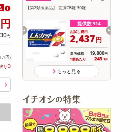
初回トライアル
込
イ プロテク
【第2類医薬品】 去痰CB錠 30錠
【指定第2
サ
ト 30錠
5
円
数 998
提供数 914
用
お試し費用
30
999
2,437
円
円
円
12,804
19,800
参考価格
円
円
1.1円)
999
243
り
1個あたり
.9
.7
円
円
0
残り
もっと見る