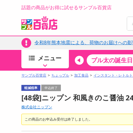
話題の商品がお得に試せるサンプル百貨店
令和8年熊本地震による、荷物のお届けへの影
メニュー
ちょっプルカテゴリ
キッチン・日用品
食品
プル太の誕生日
すべ
食品・調味料
サンプル百貨店
ちょっプル
加工食品
インスタント・レトルト
生鮮食品
軽減税率
申込終了
加工食品
[48袋]ニップン 和風きのこ醤油 
お菓子
株式会社ニップン
アイス・スイーツ
飲料
この商品のお申込み受付は終了しました。
00分 ～
08月08日08時00分 ～
お酒
ちょっプル
ちょ
0
0
0
0