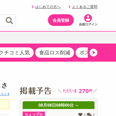
はじめての方へ
よくあるご質問
会員登録
クチコミ人気
食品ロス削減
ポストにお届け
イベント
・サプリメント
品
・収納・寝具
マタニティ
ケア
イベント最新情報（RSPほか）
その他 食品
製菓・製パン材料
飲料ギフト
生活雑貨
メンズ
AV機器
クーポン
その他 お菓子・スイーツ
その他 飲料
スポーツ・アウトドア用品
ベビー・キッズ
その他 家電
しさ
商品限定クーポン
270
＼
／
ただいま
件
介護用品
レッグウェア
コミ 4
その他 キッチン・日用品
その他 ファッション
サンプリング
 ～
08月08日08時00分 ～
0
抽選サンプル
ちょっプル
ちょっプ
0
0
0
0