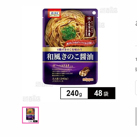
洗剤
くバーム（ココ
【指定第2類医薬品】セデス・ハイ プロテク
【6個
キッチン・日用品
絶妙
ト 30錠
オ)
ヘアケア・ボディケア
提供数 296
提供数 288
ビューティーケア
試し費用
お試し費用
,737
2,640
円
円
健康・ダイエット・サプリメント
医薬品・医薬部外品
オープン
4,268
考価格
参考価格
円
インテリア・家具・収納・寝具
579
1,320
個あたり
1個あたり
円
円
ファッション
家電
ベビー・キッズ・マタニティ
ペット用品
クーポン・資格・学習
掲載予告