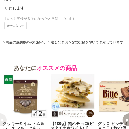
リピします
1人のお客様が参考になったと回答しています
参考になった
※商品の感想以外の投稿や、不適切な表現を含む投稿を除いて表示しています
あなたに
オススメの商品
クッキータイム トム＆
【180g】割れチョコ(ピ
グリコ ビッテ 
ルーク フルーツ＆シー
スタチオホワイト)【冷
ョコラ 6枚x7個