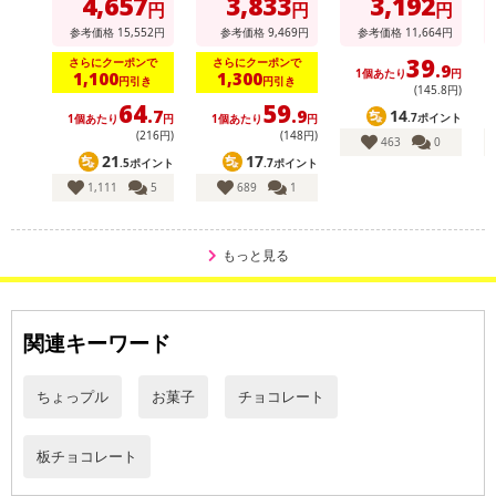
4,657
3,833
3,192
円
円
円
保管期間が短くなっておりますので、お早目に配送業者へ再配達を
参考価格
15,552
円
参考価格
9,469
円
参考価格
11,664
円
ご連絡ください。
39
さらにクーポンで
さらにクーポンで
※保管期間切れにより返送となった場合は、配送元に返送となりま
.9
1個あたり
円
1,100
1,300
円引き
円引き
す。お申込みは、キャンセル返金とさせていただきます。
(145
.8
円)
64
59
14
.7
.9
※クロネコメンバーズへご登録いただきましても「再配達依頼・お
.7ポイント
1個あたり
円
1個あたり
円
(216円)
(148円)
届け日変更」をお受けが出来ません。
463
0
21
17
.5ポイント
.7ポイント
1,111
5
689
1
【キャンセルについて】
※お申込み後のキャンセルはお受けできません。
記載されている内容を必ずご確認いただき、お届けする商品セット
もっと見る
にご納得いただきましたうえでお申し込みください。
※パッケージ変更や商品リニューアル(成分など含む)等により、参考
の掲載画像や画像内のバーコードなど、お届け商品と多少異なる場
関連キーワード
合がございます。
また、[新たな加工食品の原料原産地表示制度]の経過措置期間の終
了により、商品詳細内に記載の原産国・原材料の表記が旧表記の場
ちょっプル
お菓子
チョコレート
合がございます。
あらかじめご了承いただいた上でお申込みください。なお、本理由
板チョコレート
によるお申込み後のキャンセル・返品交換は対応いたしかねます。