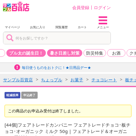
会員登録
ログイン
マイページ
お気に入り
閲覧履歴
カート
メニュー
品
プル太の誕生日！
暑さ日差し対策
防災特集
お酒
ク
毎日使うものをおトクに！★日用品デー★
サンプル百貨店
ちょっプル
お菓子
チョコレート
板チ
軽減税率
申込終了
この商品のお申込み受付は終了しました。
[44個]フェアトレードカンパニー フェアトレードチョコ･板チ
ョコ･オーガニック ミルク 50g | フェアトレード＆オーガニ