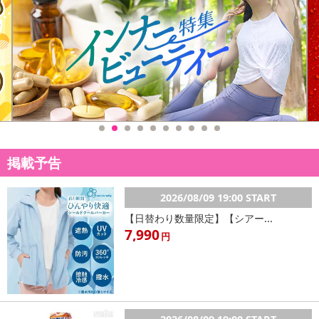
休業日
■
その他共通および商品カテゴリー別注意事項（※必ずご確認くだ
さい）
こちらの情報は
2026年07月09日
時点での情報となります。
掲載予告
2026/08/09 19:00 START
【日替わり数量限定】【シアー...
7,990
円