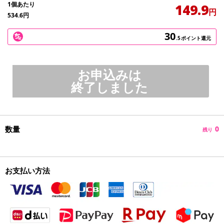
1個あたり
149.9
円
534.6
円
30
.5
ポイント還元
お申込みは
終了しました
数量
0
残り
お支払い方法