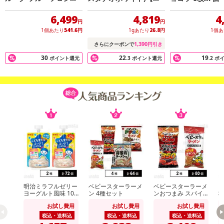
ドボールカカオニブ 77g
蔵便配送】
×12個
6,499
4,819
4
円
円
1個あたり
541.6
円
1gあたり
26.8
円
1個
1,390
さらにクーポンで
円引き
30
22
19
ポイント還元
.3
ポイント還元
.2
ポ
注意事項
※こちらの商品は、沖縄・離島地域またはクール便でのお届けが出
明治ミラフルゼリー
ベビースターラーメ
ベビースターラーメ
ヴ
ヨーグルト風味 100
ン 4種セット
ンおつまみ スパイ
来ない地域の方は、お申込みいただけませんので、ご了承ください
g / りんごヨーグル
シーチキン味 56g /
ト
お試し費用
お試し費用
お試し費用
ト風味 100g
ベビースターラーメ
ませ。
ン コクうまチキン
税込・送料込
税込・送料込
税込・送料込
※配送時に、ご不在でお受け取りいただけなかった場合、通常より
味 64g