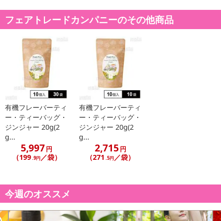
【お支払いについて】
フェアトレードカンパニーのその他商品
※送料はお試し費用に含まれております。
※d払い、PayPay、au PAY、au PAY(auかんたん決済)、ソフトバン
クまとめて支払い、楽天ペイ、メルペイ、AEON Pay、Amazon Pa
yでお支払いの場合、決済のため外部サイトへ遷移します。
※予約商品は決済手段ごとに定められた決済期限日にお支払いを完
了することがございます。ご了承いただいたうえでお申し込みくだ
さい。
有機フレーバーティ
有機フレーバーティ
ー・ティーバッグ・
ー・ティーバッグ・
発送日カレンダー
ジンジャー 20g(2
ジンジャー 20g(2
g...
g...
5,997
2,715
円
円
（199
／袋）
（271
／袋）
.9円
.5円
今週のオススメ