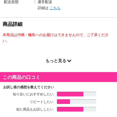
配送形態
通常配送
詳細は
こちら
商品詳細
本商品は沖縄・離島へのお届けはできませんので、ご了承くださ
い。
【HBAF マヌルパン味アーモンド】
もっと見る
韓国で人気のマヌルパン味。
カリっと香ばしいアーモンドにガーリックバターの香りが効いたク
この商品の口コミ
セになるアーモンドです。
クルトン入りで食べ応え抜群の商品です。
お試し後の感想を教えてください
知り合いにおすすめしたい
【HBAF ワサビ味アーモンド】
ピリッとした刺激にほんのり甘味と塩気を加えたバランスの良い味
リピートしたい
わい。
似た商品もお試ししたい
噛むほどに広がるナッツの旨味とワサビの抜ける風味がクセになり