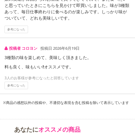
と思っていたときにこちらを見かけて即買いしました。味が3種類
あって、毎日仕事終わりに食べるのが楽しみです。しっかり味が
アレルギー表示:
ついていて、どれも美味しいです。
【HBAF マヌルパン味アーモンド】
小麦・乳成分・アーモンド・大豆
参考になった
本製品の製造工場では、卵・落花生・くるみ・カシューナッツ・鶏肉・ゼラチン・マカダミア
ナッツを含む製品を製造しています。
【HBAF ワサビ味アーモンド】
投稿者 コロヨン
投稿日 2026年6月19日
乳成分・アーモンド・大豆
3種類の味を楽しめて、美味しく頂きました。
本製品の製造工場では、小麦・卵・落花生・くるみ・カシューナッツ・鶏肉・ゼラチン・マカ
料も良く、味もいい❗️オススメです。
ダミアナッツを含む製品を製造しています。
【HBAF ハニーバター味ミックスナッツ】
3人のお客様が参考になったと回答しています
くるみ・乳成分・アーモンド・カシューナッツ・大豆・マカダミアナッツ
参考になった
本製品の製造工場では、小麦・卵・落花生・鶏肉・ゼラチンを含む製品を製造しています。
※商品の感想以外の投稿や、不適切な表現を含む投稿を除いて表示しています
あなたに
オススメの商品