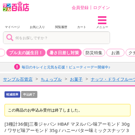
会員登録
ログイン
マイページ
お気に入り
閲覧履歴
カート
メニュー
品
プル太の誕生日！
暑さ日差し対策
防災特集
お酒
ク
毎日のキレイと元気を応援！ビューティーデー開催中♪
サンプル百貨店
ちょっプル
お菓子
ナッツ・ドライフルー
軽減税率
申込終了
この商品のお申込み受付は終了しました。
[3種計36個]三養ジャパン HBAF マヌルパン味アーモンド 30g
/ ワサビ味アーモンド 35g / ハニーバター味ミックスナッツ 3