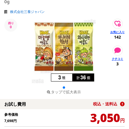
0g
株式会社三養ジャパン
残り
0
142
3
タップで拡大表示
お試し費用
税込・送料込
3,050
参考価格
円
7,698
円