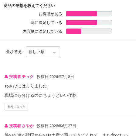
ます。
商品の感想を教えてください
おつまみにもぴったりの商品です。
お得感がある
味に満足している
【HBAF ハニーバター味ミックスナッツ】
アーモンド、カシューナッツ、マカダミアナッツ、クルミ等それぞ
内容量に満足している
れの食感と風味を楽しめます。
甘じょっぱいハニーバターの濃厚な甘みがあと引く美味しさです。
小腹の空いた時にぴったりです。
並び替え：
栄養成分表示:
投稿者 チュク
投稿日 2026年7月8日
【HBAF マヌルパン味アーモンド】
わさびにはまりました
30gあたり
エネルギー157kcal たんぱく質4.8g 脂質9.4g 炭水化物13.4g 食塩相当量0.6g
職場にも分けるのにちょうどいい価格
【HBAF ワサビ味アーモンド】
参考になった
35gあたり
エネルギー199kcal たんぱく質6.8g 脂質14.1g 炭水化物11.5g 食塩相当量0.6g
【HBAF ハニーバター味ミックスナッツ】
投稿者 さやか
投稿日 2026年6月27日
30gあたり
娘の友達が韓国からのお土産で買ってきてくれて、また食べたい
エネルギー176kcal たんぱく質4.8g 脂質13.2g 炭水化物9.8g 食塩相当量0.4g