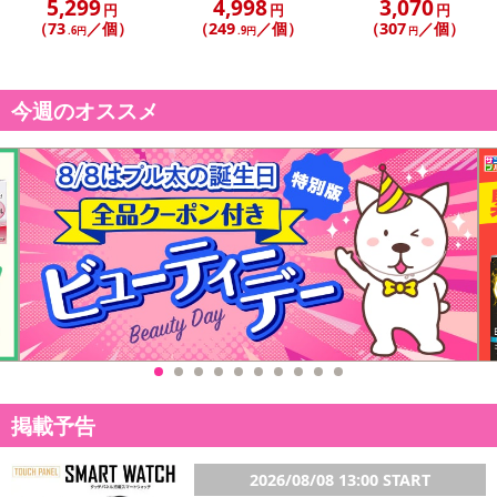
5,299
4,998
3,070
円
円
円
（73
／個）
（249
／個）
（307
／個）
.6円
.9円
円
今週のオススメ
掲載予告
2026/08/08 13:00 START