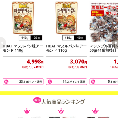
HBAF マヌルパン味アー
HBAF マヌルパン味アー
＜シンプル百科＞
モンド 110g
モンド 110g
50g(41袋前後)
ーナッツキャラ
甘さと塩気が絶
4,998
3,070
1
円
円
1個あたり
249.9
円
1個あたり
307
円
1袋あ
23
14
5
.1
ポイント還元
.2
ポイント還元
.6
ポ