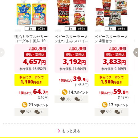
明治ミラフルゼリー
ベビースターラーメ
ベビースターラーメ
ヴ
ヨーグルト風味 100
ンおつまみ スパイ
ン 4種セット
g / りんごヨーグル
シーチキン味 56g /
ト
お試し費用
お試し費用
お試し費用
ト風味 100g
ベビースターラーメ
ン コクうまチキン
税込・送料込
税込・送料込
税込・送料込
味 64g
4,657
3,192
3,833
円
円
円
参考価格
15,552
円
参考価格
11,664
円
参考価格
9,469
円
39
さらにクーポンで
さらにクーポンで
.9
1個あたり
円
1,100
1,300
円引き
円引き
(145
.8
円)
64
59
14
.7
.9
.7ポイント
1個あたり
円
1個あたり
円
(216円)
(148円)
360
0
21
17
.5ポイント
.7ポイント
976
4
599
1
もっと見る