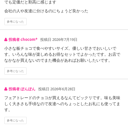
プ】
でも定価だと割高に感じます
甘く香ばしいカリカリのカラメルがおいしいアクセント、まろやか
会社の人や友達に分けるのにちょうど良かった
な黒糖のミルクチョコ
参考になった
【フェアトレードチョコ･板チョコ･オーガニック アーモンド&アー
モンド】
投稿者 chocom*
投稿日 2026年7月19日
有機アーモンド粉を使った植物性のやさしいチョコに、砕いたアー
モンドのアクセント
小さな板チョコで食べやすいサイズ。優しい甘さでおいしいで
す。いろんな味が楽しめるお得なセットでよかったです。お店で
なかなか買えないのでまた機会があればお願いしたいです。
アレルギー表示:
参考になった
【フェアトレードチョコ･板チョコ･オーガニック ミルク】乳
【フェアトレードチョコ･板チョコ･オーガニック ヘーゼルナッツ】乳
【フェアトレードチョコ･板チョコ･オーガニック ラズベリー】乳
投稿者 ぽんぽん
投稿日 2026年6月28日
【フェアトレードチョコ･板チョコ･オーガニック カラメルクリスプ】乳、小麦
フェアトレードのチョコが買えるなんてビックリです。味も美味
【フェアトレードチョコ･板チョコ･オーガニック アーモンド&アーモンド】乳、アーモンド
しく大きさも手頃なので友達へのちょっとしたお礼にも使ってま
す。
参考になった
【フェアトレードチョコ･板チョコ･オーガニック ミルク】