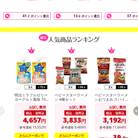
41
13
37
.2
ポイント還元
.6
ポイント還元
ポ
明治ミラフルゼリー
ベビースターラーメ
ベビースターラーメ
ヴ
ヨーグルト風味 100
ン 4種セット
ンおつまみ スパイ
g / りんごヨーグル
シーチキン味 56g /
ト
お試し費用
お試し費用
お試し費用
ト風味 100g
ベビースターラーメ
ン コクうまチキン
税込・送料込
税込・送料込
税込・送料込
味 64g
4,657
3,833
3,192
円
円
円
参考価格
15,552
円
参考価格
9,469
円
参考価格
11,664
円
39
さらにクーポンで
さらにクーポンで