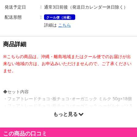
発送予定日
通常3日前後（発送日カレンダー休日除く）
配送形態
クール便（冷蔵）
詳細は
こちら
商品詳細
※こちらの商品は、沖縄・離島地域またはクール便でのお届けが出
来ない地域の方は、お申込みいただけませんので、ご了承ください
ませ。
◆セット内容
・フェアトレードチョコ･板チョコ･オーガニック ミルク 50g×18個
・フェアトレードチョコ･板チョコ･オーガニック ヘーゼルナッツ 5
0g×12個
もっと見る
・フェアトレードチョコ･板チョコ･オーガニック ラズベリー 50g×6
個
この商品の口コミ
・フェアトレードチョコ･板チョコ･オーガニック カラメルクリスプ