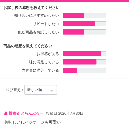
50g×6個
お試し後の感想を教えてください
・フェアトレードチョコ･板チョコ･オーガニック アーモンド&アー
知り合いにおすすめしたい
モンド 50g×6個
リピートしたい
似た商品もお試ししたい
【フェアトレードチョコ･板チョコ･オーガニック ミルク】
商品の感想を教えてください
口あたりまろやか、黒糖とカカオのシンプルな素材、飽きのこない
お得感がある
定番チョコ。
味に満足している
【フェアトレードチョコ･板チョコ･オーガニック ヘーゼルナッツ】
内容量に満足している
砕いたナッツのコクとサクサクした食感、まろやかな黒糖のミルク
チョコ。
並び替え：
【フェアトレードチョコ･板チョコ･オーガニック ラズベリー】
甘酸っぱいラズベリーのつぶつぶ果肉が入った、まろやかな黒糖の
ミルクチョコ
投稿者 とらんぶるー
投稿日 2026年7月30日
美味しいしパッケージも可愛い
【フェアトレードチョコ･板チョコ･オーガニック カラメルクリス