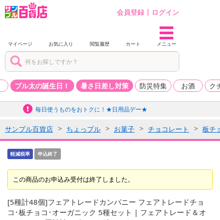
会員登録
ログイン
マイページ
お気に入り
閲覧履歴
カート
メニュー
品
プル太の誕生日！
暑さ日差し対策
防災特集
お酒
ク
毎日使うものをおトクに！★日用品デー★
サンプル百貨店
ちょっプル
お菓子
チョコレート
板チ
軽減税率
申込終了
この商品のお申込み受付は終了しました。
[5種計48個]フェアトレードカンパニー フェアトレードチョ
コ･板チョコ･オーガニック 5種セット | フェアトレード＆オ