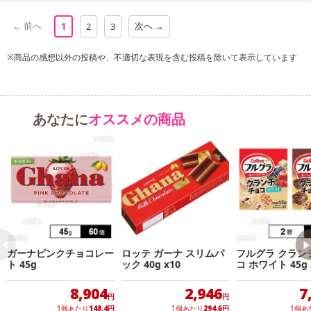
← 前へ
次へ →
1
2
3
※商品の感想以外の投稿や、不適切な表現を含む投稿を除いて表示しています
あなたに
オススメの商品
ガーナピンクチョコレー
ロッテ ガーナ スリムパ
フルグラ クラン
ト 45g
ック 40g x10
コ ホワイト 45g 
ク 45g
8,904
2,946
7
円
円
1個あたり
148.4
円
1個あたり
294.6
円
1個あ