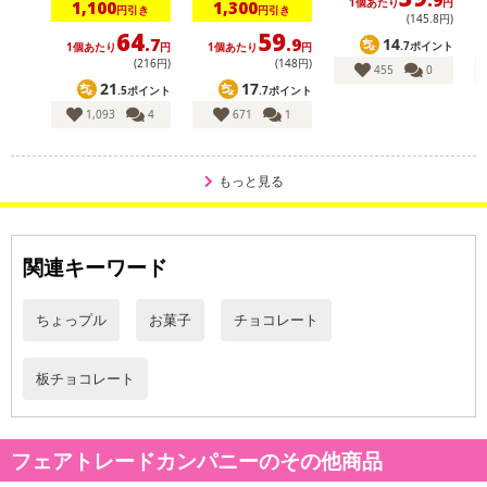
.9
1個あたり
円
1,100
1,300
円引き
円引き
(145
.8
円)
64
59
14
.7
.9
.7ポイント
1個あたり
円
1個あたり
円
(216円)
(148円)
455
0
21
17
.5ポイント
.7ポイント
1,093
4
671
1
もっと見る
関連キーワード
ちょっプル
お菓子
チョコレート
板チョコレート
【フェアトレードチョコ･板チョコ･オーガニック ヘーゼルナッツ】
フェアトレードカンパニーのその他商品