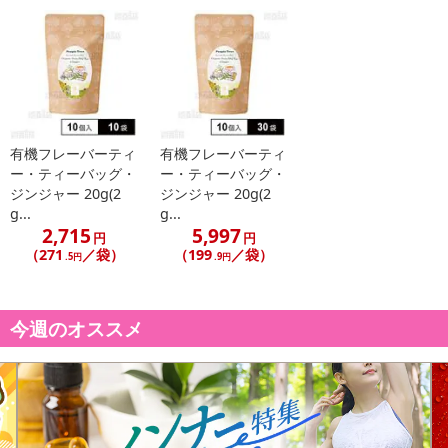
有機フレーバーティ
有機フレーバーティ
ー・ティーバッグ・
ー・ティーバッグ・
ジンジャー 20g(2
ジンジャー 20g(2
g...
g...
2,715
5,997
円
円
（271
／袋）
（199
／袋）
.5円
.9円
今週のオススメ