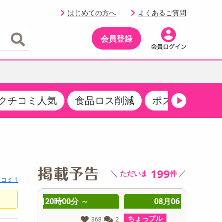
はじめての方へ
よくあるご質問
会員登録
クチコミ人気
食品ロス削減
ポストにお届け
イベント
・サプリメント
品
・収納・寝具
マタニティ
ケア
イベント最新情報（RSPほか）
その他 食品
製菓・製パン材料
飲料ギフト
生活雑貨
メンズ
AV機器
クーポン
その他 お菓子・スイーツ
その他 飲料
スポーツ・アウトドア用品
ベビー・キッズ
その他 家電
商品限定クーポン
199
＼
／
ただいま
件
介護用品
レッグウェア
コミ 1
その他 キッチン・日用品
その他 ファッション
サンプリング
 ～
08月06日20時00分 ～
0
抽選サンプル
ちょっプル
ちょっプ
368
2
1735
3