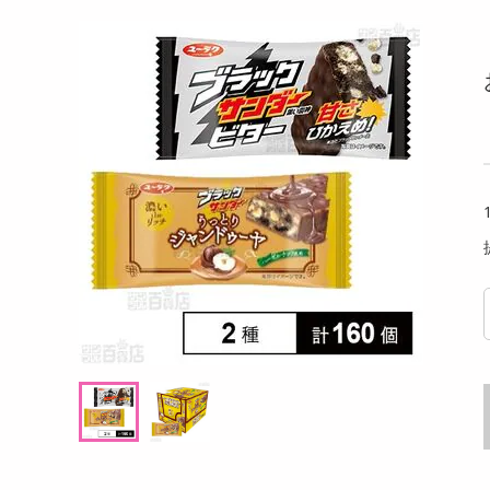
洗剤
水のいらないシャン
【右手用×1+左手用×1 】暗闇でも作業でき
【#0
キッチン・日用品
るLEDライト付きグローブ
＆シェ
ヘアケア・ボディケア
提供数 20
提供数 20
ビューティーケア
試し費用
お試し費用
,353
1,179
円
円
健康・ダイエット・サプリメント
医薬品・医薬部外品
オープン
2,230
考価格
参考価格
円
インテリア・家具・収納・寝具
838
本あたり
.3
円
ファッション
家電
ベビー・キッズ・マタニティ
ペット用品
クーポン・資格・学習
掲載予告