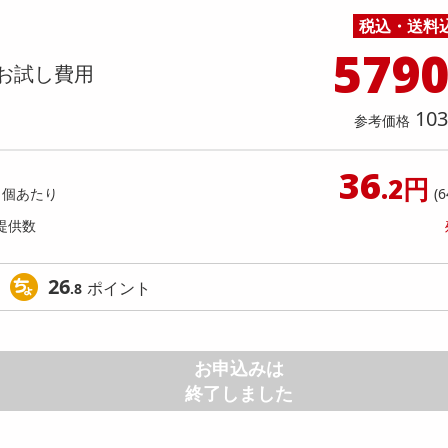
料理の素
ナッツ・ドライフルーツ
栄養ドリンク・エナジードリンク
チューハイ・カクテル
洗剤ギフト
ヘルスケア・衛生用品
健康グッズ
インテリア雑貨
時計
記録メディア・メモリーカード
マタニティ
税込・送料
4グリーン+ブルー】DNM ハイライト
パティスリー アソートメント 1
乾物・海苔・粉物
ゼリー・プリン
お茶・紅茶（茶葉）
ノンアルコール飲料
その他 洗剤
キッチン雑貨・食器・消耗品
アウトドア・イベント用品・DIY・工具
アクセサリー
その他 ベビー・キッズ・マタニティ
スマートフォン・携帯電話・タブレットアクセ
ーディング プレイ101スティング
店舗
579
リー
お試し費用
カレー・シチュー
和菓子
コーヒー(豆・インスタント）
ビール・ワイン・お酒ギフト
調理器具・鍋・包丁
その他 インテリア・家具
ファッション雑貨
電池
提供数 494
提供
店舗情報
食品ギフト
おつまみ
ココア・チョコレート飲料
その他 アルコール飲料
弁当箱・水筒・弁当グッズ
下着・ルームウェア
電球・蛍光灯・照明
お試し費用
お試し費
103
1,373
12
参考価格
円
36
オープン
.2円
参考価格
参考価格
1個あたり
(
1箱あた
提供数
26
ポイント
.8
お申込みは
終了しました