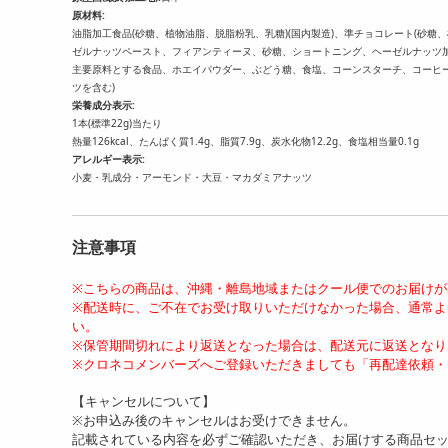
原材料:
油脂加工食品(砂糖、植物油脂、脱脂粉乳、乳糖)(国内製造)、準チョコレート(砂
ゼルナッツペースト、フィアンティーヌ、砂糖、ショートニング、ヘーゼルナッツ加
主要原料とする食品、ホエイパウダー、ぶどう糖、食塩、コーンスターチ、コーヒ
ツを含む)
栄養成分表示:
1本(標準22g)当たり
熱量126kcal、たんぱく質1.4g、脂質7.9g、炭水化物12.2g、食塩相当量0.1g
アレルギー表示:
小麦・乳成分・アーモンド・大豆・マカダミアナッツ
注意事項
※こちらの商品は、沖縄・離島地域またはクール便でのお届け
※配送時に、ご不在でお受け取りいただけなかった場合、通常
い。
※保管期間切れにより返送となった場合は、配送元に返送となり
※クロネコメンバーズへご登録いただきましても「再配達依頼・
【キャンセルについて】
※お申込み後のキャンセルはお受けできません。
記載されている内容を必ずご確認いただき、お届けする商品セ