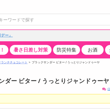
得デー』
！
暑さ日差し対策
防災特集
お酒
て見る
特設コーナー
食品・調味料
生鮮食品
お菓子
アイス・スイーツ
飲料
お酒
洗剤
キッチン・日用品
健康・ダイエット
医薬品・医薬部外
インテリア・家具
ファッション
家電
ベビー・キッズ・
ペット用品
加工食品
ヘアケア・ボディ
ビューティーケア
特集一覧
クランチチョコレート
ブラックサンダー ビター / うっとりジャンドゥーヤ
全国うまいもの博
米・雑穀
肉・肉加工品
スナック菓子
アイスクリーム・シャーベット
水・ミネラルウォーター・炭酸水
ビール・発泡酒・新ジャンル
キッチン・台所用洗剤
掃除用具
健康食品・飲料
第二類医薬品
収納用品
トップス
生活家電
ベビーおむつ・トイレ用品
犬用品
カップ麺・乾麺・パスタ
ヘアケア・スタイリング
スキンケア・基礎化粧品
クチコミで選ばれた人気商品
パン・シリアル・コーンフレーク
魚介類・シーフード・水産加工品
クッキー・クラッカー
ケーキ・スイーツ
お茶・紅茶（ソフトドリンク）
ワイン
洗濯用洗剤・柔軟剤・漂白剤
洗濯用品
ダイエット
指定第二類医薬品
寝具・布団
ボトムス
キッチン家電
授乳グッズ
猫用品
インスタント・レトルト・冷凍食品・惣菜
ボディケア
ベースメイク・メイクアップ・ネイル
サンダー ビター / うっとりジャンドゥーヤ
チーズ・ヨーグルト・乳製品・卵
フルーツ・果物・果物加工品
キャンディ・ガム・タブレット
お菓子・スイーツギフト
コーヒー（ソフトドリンク）
日本酒・焼酎
バス・お風呂用洗剤
トイレ・バス用品
サプリメント
第三類医薬品
マット・カーペット・クッション
シューズ
冷房・暖房器具・空調
食事グッズ
その他 ペット用品
ナチュラル・オーガニックコスメ
口
ポイント
調味料・ドレッシング・油
野菜・きのこ
せんべい・米菓
果実・野菜・清涼・乳飲料
洋酒・リキュール
トイレ用洗剤
タオル
美容サプリメント・ドリンク
医薬部外品
テーブル・デスク・カウンター
バッグ
美容・健康家電
ベビー用品・雑貨
香水・アロマ
08月06日20時00分 ～
08月06日20時00分
ポイント履歴
缶詰・瓶詰・ジャム・はちみつ
ミールキット
チョコレート
トクホ
果実酒・梅酒
住居用洗剤
日用品
スポーツサプリメント・ドリンク
チェア・ソファ
財布・小物
パソコン・プリンター・パソコン周辺機器
家具・寝具
っプル
ちょっプル
ちょっプルポイントとは？
42
1