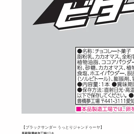
【ブラックサンダー うっとりジャンドゥーヤ】
原産国(最終加工地):
日本