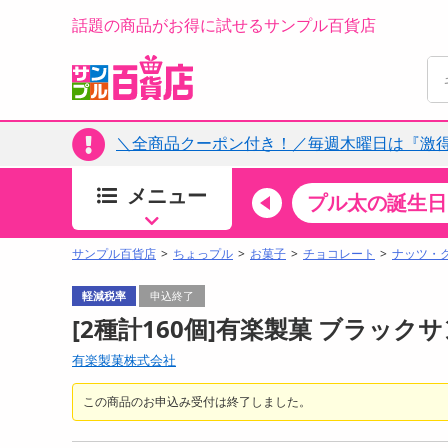
話題の商品がお得に試せるサンプル百貨店
＼全商品クーポン付き！／毎週木曜日は『激
メニュー
ちょっプルカテゴリ
キッチン・日用品
食品
プル太の誕生日
すべ
食品・調味料
サンプル百貨店
ちょっプル
お菓子
チョコレート
ナッツ・
生鮮食品
軽減税率
申込終了
加工食品
[2種計160個]有楽製菓 ブラック
お菓子
有楽製菓株式会社
アイス・スイーツ
飲料
この商品のお申込み受付は終了しました。
00分 ～
08月06日20時00分 ～
お酒
ちょっプル
ちょ
314
3
183
0