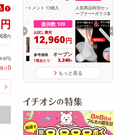
初回トライアル
込
3個入
人気商品特別セット「ガラス製かかとシャ
パティスリ
サ
ープナー+ガラス製ネイルブライトナー」
0
円
数 109
提供数 92
用
お試し費用
68
,960
1,490
円
円
円
オープン
オープン
参考価格
64.8円)
3,240
り
円
0
残り
もっと見る