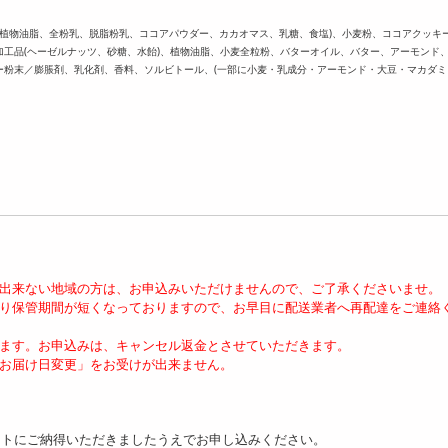
糖、植物油脂、全粉乳、脱脂粉乳、ココアパウダー、カカオマス、乳糖、食塩)、小麦粉、ココアクッキ
工品(ヘーゼルナッツ、砂糖、水飴)、植物油脂、小麦全粒粉、バターオイル、バター、アーモンド
ー粉末／膨脹剤、乳化剤、香料、ソルビトール、(一部に小麦・乳成分・アーモンド・大豆・マカダミ
が出来ない地域の方は、お申込みいただけませんので、ご了承くださいませ。
より保管期間が短くなっておりますので、お早目に配送業者へ再配達をご連絡
ます。お申込みは、キャンセル返金とさせていただきます。
お届け日変更」をお受けが出来ません。
ットにご納得いただきましたうえでお申し込みください。