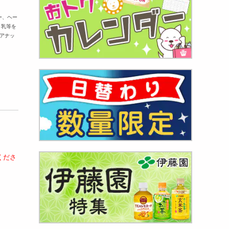
ー、ヘー
、乳等を
アナッ
くださ