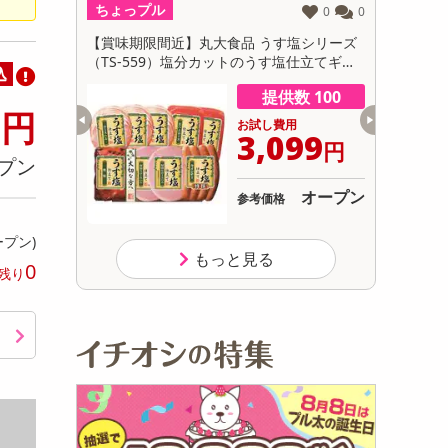
ちょっプル
ちょっプ
0
0
0
0
初回トライアル
サ
北海道 プレ
【賞味期限間近】丸大食品 うす塩シリーズ
【日替わり
ット
（TS-559）塩分カットのうす塩仕立てギフ
り用 10
込
ト
【先行チケ
数 180
提供数 100
9
円
用
お試し費用
899
3,099
円
円
プン
6,390
オープン
参考価格
円
ープン)
もっと見る
0
残り