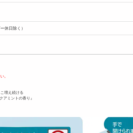
ダー休日除く）
さい。
もこ増え続ける
ルアクアミントの香り』