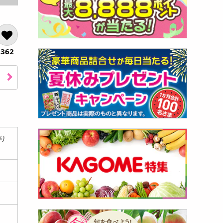
362
り