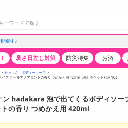
開催中♪
！
暑さ日差し対策
防災特集
お酒
て見る
特設コーナー
食品・調味料
生鮮食品
お菓子
アイス・スイーツ
飲料
お酒
洗剤
キッチン・日用品
健康・ダイエット
医薬品・医薬部外
インテリア・家具
ファッション
家電
ベビー・キッズ・
ペット用品
加工食品
ヘアケア・ボディ
ビューティーケア
特集一覧
せっけん・ボディーソープ
タイプ クールアクアミントの香り つめかえ用 420ml【先行チケット利用NG】
全国うまいもの博
米・雑穀
肉・肉加工品
スナック菓子
アイスクリーム・シャーベット
水・ミネラルウォーター・炭酸水
ビール・発泡酒・新ジャンル
キッチン・台所用洗剤
掃除用具
健康食品・飲料
第二類医薬品
収納用品
トップス
生活家電
ベビーおむつ・トイレ用品
犬用品
カップ麺・乾麺・パスタ
ヘアケア・スタイリング
スキンケア・基礎化粧品
クチコミで選ばれた人気商品
パン・シリアル・コーンフレーク
魚介類・シーフード・水産加工品
クッキー・クラッカー
ケーキ・スイーツ
お茶・紅茶（ソフトドリンク）
ワイン
洗濯用洗剤・柔軟剤・漂白剤
洗濯用品
ダイエット
指定第二類医薬品
寝具・布団
ボトムス
キッチン家電
授乳グッズ
猫用品
インスタント・レトルト・冷凍食品・惣菜
ボディケア
ベースメイク・メイクアップ・ネイル
ン hadakara 泡で出てくるボディソー
チーズ・ヨーグルト・乳製品・卵
フルーツ・果物・果物加工品
キャンディ・ガム・タブレット
お菓子・スイーツギフト
コーヒー（ソフトドリンク）
日本酒・焼酎
バス・お風呂用洗剤
トイレ・バス用品
サプリメント
第三類医薬品
マット・カーペット・クッション
シューズ
冷房・暖房器具・空調
食事グッズ
その他 ペット用品
ナチュラル・オーガニックコスメ
ポイント
の香り つめかえ用 420ml
調味料・ドレッシング・油
野菜・きのこ
せんべい・米菓
果実・野菜・清涼・乳飲料
洋酒・リキュール
トイレ用洗剤
タオル
美容サプリメント・ドリンク
医薬部外品
テーブル・デスク・カウンター
バッグ
美容・健康家電
ベビー用品・雑貨
香水・アロマ
ポイント履歴
缶詰・瓶詰・ジャム・はちみつ
ミールキット
チョコレート
トクホ
果実酒・梅酒
住居用洗剤
日用品
スポーツサプリメント・ドリンク
チェア・ソファ
財布・小物
パソコン・プリンター・パソコン周辺機器
家具・寝具
08月08日12時00分 ～
08月08日12時00分
ちょっプルポイントとは？