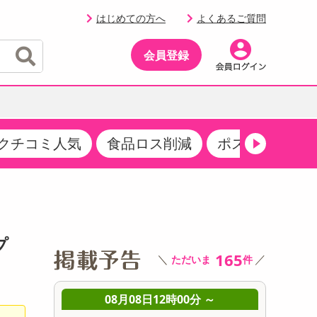
はじめての方へ
よくあるご質問
会員登録
クチコミ人気
食品ロス削減
ポストにお届け
イベント
・サプリメント
品
・収納・寝具
マタニティ
ケア
イベント最新情報（RSPほか）
その他 食品
製菓・製パン材料
飲料ギフト
生活雑貨
メンズ
AV機器
クーポン
その他 お菓子・スイーツ
その他 飲料
スポーツ・アウトドア用品
ベビー・キッズ
その他 家電
プ
商品限定クーポン
介護用品
レッグウェア
165
＼
／
ただいま
件
その他 キッチン・日用品
その他 ファッション
サンプリング
 ～
08月08日12時00分 ～
0
抽選サンプル