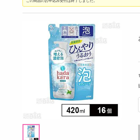
この商品のお申込み受付は終了しました。
ちょっプル
ちょ
洗剤
0
0
0
0
キッチン・日用品
25.5cm）】超軽
メガテック 大型洗剤5kg×3点セット
EMS
ヘアケア・ボディケア
提供数 17
提供数 991
ビューティーケア
試し費用
お試し費用
健康・ダイエット・サプリメント
70
4,990
円
円
医薬品・医薬部外品
1,380
オープン
インテリア・家具・収納・寝具
考価格
参考価格
円
1,663
1個あたり
.4
円
ファッション
家電
ベビー・キッズ・マタニティ
ペット用品
クーポン・資格・学習
掲載予告