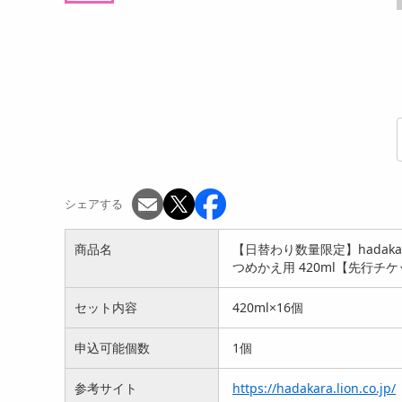
シェアする
商品名
【日替わり数量限定】hadak
つめかえ用 420ml【先行チ
セット内容
420ml×16個
申込可能個数
1個
参考サイト
https://hadakara.lion.co.jp/