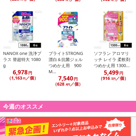
NANOX one 洗浄プ
ブライトSTRONG
ソフラン アロマリ
ラス 替超特大 1080
漂白＆抗菌ジェル
ッチ レイラ 柔軟剤
g
つめかえ用 900
つめかえ用 1300...
6,978
5,499
M...
円
円
7,540
（1,163
／個）
（916
／個）
円
円
.5円
（628
／個）
.4円
今週のオススメ