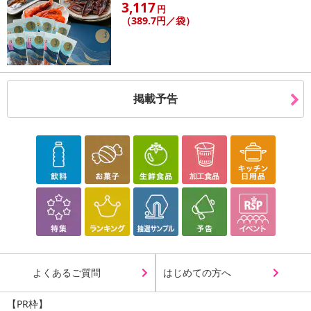
3,117
円
（389.7円／袋）
掲載予告
本商品は沖縄・離島へのお届けはできませんので、ご了承くださ
い。
●ニオイ、汚れ、衣類の色変化(黄ばみ、黒ずみ、色あせ)を1本で全
部断つ高濃度コンプリートジェル。
●高い洗浄・消臭力と衣類本体の色を保つことを両立した唯一の洗
よくあるご質問
はじめての方へ
剤。
●洗浄成分・抗菌剤最大量配合で、ライオン史上最高峰の洗浄・消臭
【PR枠】