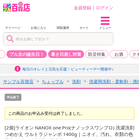
会員登録
ログイン
マイページ
お気に入り
閲覧履歴
カート
メニュー
品
プル太の誕生日！
暑さ日差し対策
防災特集
お酒
ク
毎日のキレイと元気を応援！ビューティーデー開催中♪
サンプル百貨店
ちょっプル
洗剤
洗濯用洗剤・柔軟剤・漂
申込終了
この商品のお申込み受付は終了しました。
[2個]ライオン NANOX one Pro(ナノックスワンプロ) 洗濯洗剤
つめかえ ウルトラジャンボ 1400g | ニオイ、汚れ、衣類の色