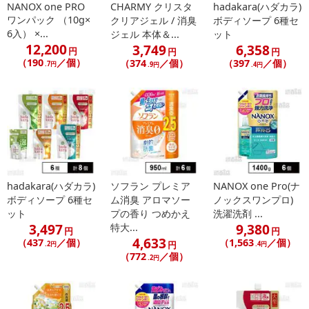
NANOX one PRO
CHARMY クリスタ
hadakara(ハダカラ)
ワンパック （10g×
クリアジェル / 消臭
ボディソープ 6種セ
6入） ×...
ジェル 本体＆...
ット
12,200
3,749
6,358
円
円
円
（190
／個）
（374
／個）
（397
／個）
.7円
.9円
.4円
hadakara(ハダカラ)
ソフラン プレミア
NANOX one Pro(ナ
ボディソープ 6種セ
ム消臭 アロマソー
ノックスワンプロ)
ット
プの香り つめかえ
洗濯洗剤 ...
3,497
9,380
特大...
円
円
4,633
（437
／個）
（1,563
／個）
円
.2円
.4円
（772
／個）
.2円