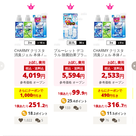
CHARMY クリスタ
ブルーレット デコ
CHARMY クリスタ
C
消臭ジェル 本体 / ク
ラル 除菌効果プラ
消臭ジェル 本体 / ク
ク
リアジェル 本体＆
ス フレッシュソー
リアジェル 本体＆
8
お試し費用
お試し費用
お試し費用
つめかえ用
プ 22.5g
つめかえ用
税込・送料込
税込・送料込
税込・送料込
4,019
5,594
2,533
円
円
円
参考価格
オープン
参考価格
オープン
参考価格
オープン
99
さらにクーポンで
さらにクーポンで
.9
1個あたり
円
1,000
490
円引き
円引き
25
.4ポイント
251
316
.2
.7
1個あたり
円
1個あたり
円
1
133
0
18
11
.2ポイント
.5ポイント
1,022
5
76
0