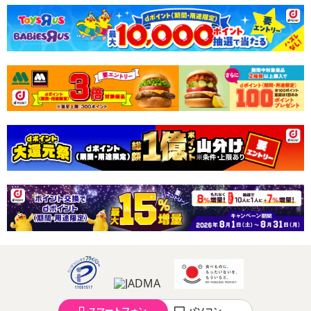
力を実現。
●頑固な部屋干し臭、しみこんだ汗臭、時間がたった食べこぼし、蓄
積した黄ばみまで解決。それだけでなく、使い続けると白いシャツ
は黄ばみや黒ずみが発生しにくく、黒色衣類の色あせも防ぎます。
●徹底抗菌、ウイルス除去、洗濯槽のニオイ抑制機能に加えてダメー
ジケア機能も搭載。
●衣類がいつまでも清潔で長く使えます。
●すすぎ1回にも対応。
スマートフォン
パソコン