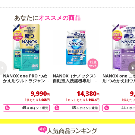
あなたに
オススメの商品
NANOX one PRO つめ
NANOX（ナノックス）
NANOX one 
かえ用ウルトラジャンボ
自動投入洗濯機専用 7
用 つめかえ用ウ
1400g×6点セット
20g×12点セット
ジャンボ 1530g
ット
9,990
14,380
9
円
円
1個あたり
1,665
円
1セットあたり
1,198.4
円
1個あた
45
65
44
.4
ポイント還元
.3
ポイント還元
.3
ポ