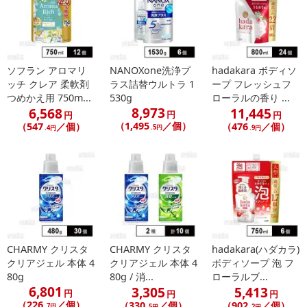
ソフラン アロマリ
NANOXone洗浄プ
hadakara ボディソ
ッチ クレア 柔軟剤
ラス詰替ウルトラ 1
ープ フレッシュフ
つめかえ用 750m...
530g
ローラルの香り ...
8,973
6,568
11,445
円
円
円
（1,495
／個）
（547
／個）
（476
／個）
.5円
.4円
.9円
CHARMY クリスタ
CHARMY クリスタ
hadakara(ハダカラ)
クリアジェル 本体 4
クリアジェル 本体 4
ボディソープ 泡 フ
80g
80g / 消...
ローラルブ...
6,801
3,305
5,413
円
円
円
（226
／個）
（330
／個）
（902
／個）
.7円
.5円
.2円