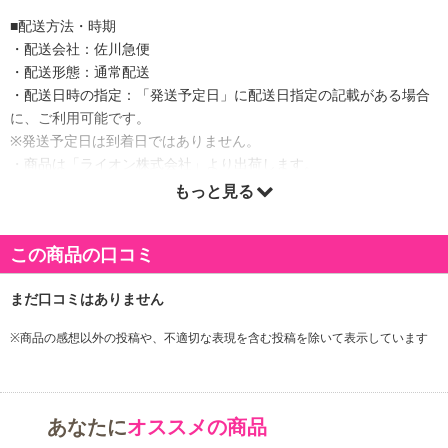
■配送方法・時期
・配送会社：佐川急便
・配送形態：通常配送
・配送日時の指定：「発送予定日」に配送日指定の記載がある場合
に、ご利用可能です。
※発送予定日は到着日ではありません。
・商品は「ライオン株式会社」より出荷します。
もっと見る
商品詳細
この商品の口コミ
汚れやシミなどの漂白はもちろん、部屋干し・生乾きのイヤなニオ
イもしっかり消臭＆除菌する酸素系液体漂白剤。抗菌バリア成分配
合で、着用中も1日中抗菌つづく。汚れバリア成分配合で汚れの沈着
※商品の感想以外の投稿や、不適切な表現を含む投稿を除いて表示しています
を防ぎ、次につく汚れも落ちやすくするので、衣類の白さが長続き
する。ジェルタイプなので汚れに密着し、塗布時の効果が高い。色
柄物にも安心な酸素系漂白剤。ツンとしない、すっきりしたミンテ
ィグリーンの香り。
あなたに
オススメの商品