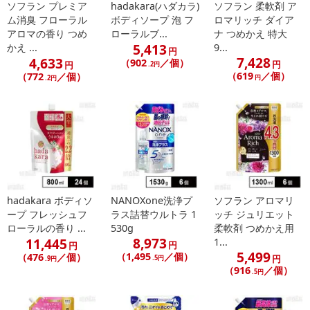
ソフラン プレミア
hadakara(ハダカラ)
ソフラン 柔軟剤 ア
ム消臭 フローラル
ボディソープ 泡 フ
ロマリッチ ダイア
アロマの香り つめ
ローラルブ...
ナ つめかえ 特大
5,413
かえ ...
9...
円
7,428
4,633
（902
／個）
円
円
.2円
（619
／個）
（772
／個）
円
.2円
hadakara ボディソ
NANOXone洗浄プ
ソフラン アロマリ
ープ フレッシュフ
ラス詰替ウルトラ 1
ッチ ジュリエット
ローラルの香り ...
530g
柔軟剤 つめかえ用
8,973
11,445
1...
円
円
5,499
（1,495
／個）
（476
／個）
円
.5円
.9円
（916
／個）
.5円