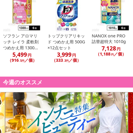
ソフラン アロマリ
トップクリアリキッ
NANOX one PRO
詰替超特大 1010g
ッチ レイラ 柔軟剤
ド つめかえ用 500G
7,128
つめかえ用 1300...
×12点セット
円
5,499
3,999
（1,188
／個）
円
円
円
（916
／個）
（333
／個）
.5円
.3円
今週のオススメ