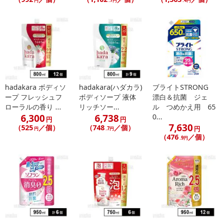
円
.7円
.4円
休業日
■
その他共通および商品カテゴリー別注意事項（※必ずご確認くだ
さい）
hadakara ボディソ
hadakara(ハダカラ)
ブライトSTRONG
ープ フレッシュフ
ボディソープ 液体
漂白＆抗菌 ジェ
こちらの情報は
2026年07月09日
時点での情報となります。
ローラルの香り ...
リッチソー...
ル つめかえ用 65
6,300
6,738
0...
円
円
7,630
（525
／個）
（748
／個）
円
円
.7円
（476
／個）
.9円