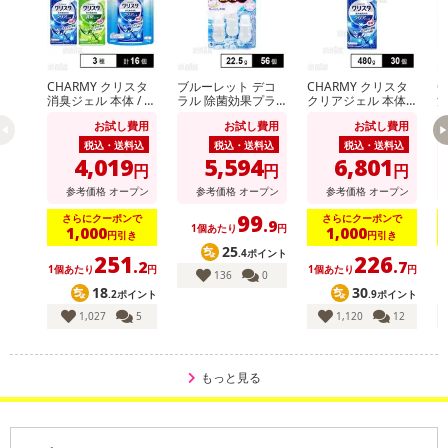
【キャンセルについて】
※お申込み後のキャンセルはお受けできません。
記載されている内容を必ずご確認いただき、お届けする商品セット
にご納得いただきましたうえでお申し込みください。
CHARMY クリスタ
ブルーレット デコ
CHARMY クリスタ
C
消臭ジェル 本体 / ク
ラル 除菌効果プラ
クリアジェル 本体 4
消
※パッケージ変更や商品リニューアル（成分など含む）等により、
リアジェル 本体＆
ス フレッシュソー
80g
リ
お試し費用
お試し費用
お試し費用
つめかえ用
プ 22.5g
参考の掲載画像や画像内のバーコードなど、お届け商品と多少異な
税込・送料込
税込・送料込
税込・送料込
る場合がございます。
4,019
5,594
6,801
円
円
円
また、[新たな加工食品の原料原産地表示制度]の経過措置期間の終
参考価格
オープン
参考価格
オープン
参考価格
オープン
了により、商品詳細内に記載の原産国・原材料の表記が旧表記の場
99
さらにクーポンで
さらにクーポンで
合がございます。
.9
1個あたり
円
1,000
1,000
円引き
円引き
あらかじめご了承いただいた上でお申込みください。なお、本理由
25
.4ポイント
251
226
.2
.7
によるお申込み後のキャンセル・返品交換は対応いたしかねます。
1個あたり
円
1個あたり
円
1
136
0
18
30
.2ポイント
.9ポイント
【お支払いについて】
1,027
5
1,120
12
※送料はお試し費用に含まれております。
※d払い、PayPay、au PAY、au PAY（auかんたん決済）、ソフトバ
もっと見る
ンクまとめて支払い、楽天ペイ、メルペイ、AEON Pay、Amazon
Payでお支払いの場合、決済のため外部サイトへ遷移します。
※予約商品は決済手段ごとに定められた決済期限日にお支払いを完