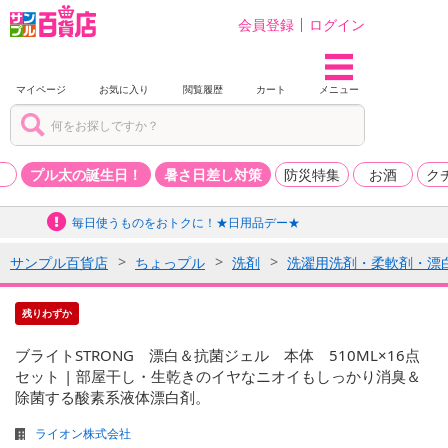
会員登録
ログイン
マイページ
お気に入り
閲覧履歴
カート
メニュー
品
プル太の誕生日！
暑さ日差し対策
防災特集
お酒
ク
毎日使うものをおトクに！★日用品デー★
サンプル百貨店
ちょっプル
洗剤
洗濯用洗剤・柔軟剤・漂
残りわずか
ブライトSTRONG 漂白＆抗菌ジェル 本体 510ML×16点
セット | 部屋干し・生乾きのイヤなニオイもしっかり消臭＆
除菌する酸素系液体漂白剤。
ライオン株式会社