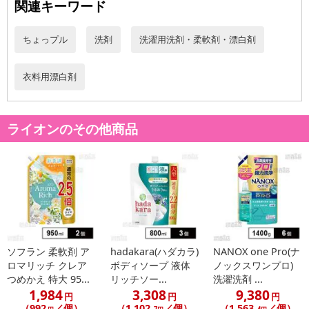
関連キーワード
了することがございます。ご了承いただいたうえでお申し込みくだ
さい。
ちょっプル
洗剤
洗濯用洗剤・柔軟剤・漂白剤
【配送伝票番号について】
※配送形態がメール便の商品については、商品の発送完了後、配送
衣料用漂白剤
伝票番号がマイページに表示されない場合もございます。
【配送日時の指定について】
ライオンのその他商品
※配送日時の指定が可能な商品の場合、商品によってご指定できる
配送日、配送時間が異なる可能性がございます。
カート機能をご利用の場合は、配送日時指定をご利用いただけませ
ん。
発送日カレンダー
ソフラン 柔軟剤 ア
hadakara(ハダカラ)
NANOX one Pro(ナ
ロマリッチ クレア
ボディソープ 液体
ノックスワンプロ)
つめかえ 特大 95...
リッチソー...
洗濯洗剤 ...
1,984
3,308
9,380
円
円
円
（992
／個）
（1,102
／個）
（1,563
／個）