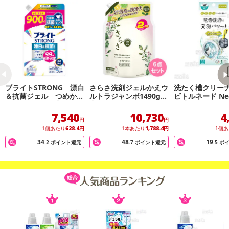
・原産国（最終加工地）：日本
・原材料/材質/素材：過酸化水素（酸素系）、界面活性剤（アルキ
ルエーテル硫酸エステルナトリウム）、溶剤
・注意事項：●用途外に使わない。●乳幼児の手の届く所に置かな
い。●認知症の方などの誤飲を防ぐため、置き場所に注意する。●他
の容器に移さない。●熱湯では使わない。●水や他のものを入れな
い。●漂白するとき、密閉容器は使わない。破裂することがある。●
ブライトSTRONG 漂白
さらさ洗剤ジェルかえウ
洗たく槽クリーナ
塩素系漂白剤と混合しない。●せんいが黄ばむことがあるので、漂白
＆抗菌ジェル つめかえ
ルトラジャンボ1490g×6
ビトルネード Ne
用 900ML×12点セット
点セット
ム式用 リベルタ 
中は直射日光の当たる場所を避け、漂白後は充分にすすぐ。●洗濯機
れ ニオイ×5個
7,540
10,730
4
のフタなどのプラスチック部分に液がついたときは、水でふきと
円
円
る。放置すると傷むことがある。●直射日光を避け、夏場の車内など
1個あたり
628.4
円
1本あたり
1,788.4
円
1個
高温になる所に置かない。
34
48
19
.2
ポイント還元
.7
ポイント還元
.5
ポ
注意事項
【賞味・消費期限のある商品について】
商品到着時点でのお日持ち期間は、配送日数などにより異なります
のでご了承ください。