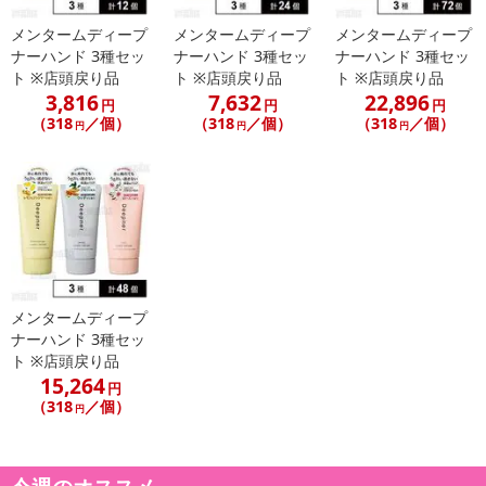
合がございます。
メンタームディープ
メンタームディープ
メンタームディープ
また、[新たな加工食品の原料原産地表示制度]の経過措置期間の終
ナーハンド 3種セッ
ナーハンド 3種セッ
ナーハンド 3種セッ
了により、商品詳細内に記載の原産国・原材料の表記が旧表記の場
ト ※店頭戻り品
ト ※店頭戻り品
ト ※店頭戻り品
合がございます。
3,816
7,632
22,896
円
円
円
あらかじめご了承いただいた上でお申込みください。なお、本理由
（318
／個）
（318
／個）
（318
／個）
円
円
円
によるお申込み後のキャンセル・返品交換は対応いたしかねます。
【お支払いについて】
※送料はお試し費用に含まれております。
※d払い、PayPay、au PAY、au PAY(auかんたん決済)、ソフトバン
クまとめて支払い、楽天ペイ、メルペイ、AEON Pay、Amazon Pa
yでお支払いの場合、決済のため外部サイトへ遷移します。
※予約商品は決済手段ごとに定められた決済期限日にお支払いを完
メンタームディープ
了することがございます。ご了承いただいたうえでお申し込みくだ
ナーハンド 3種セッ
ト ※店頭戻り品
さい。
15,264
円
（318
／個）
円
発送日カレンダー