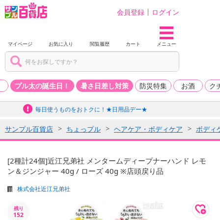
会員登録
ログイン
マイページ
お気に入り
閲覧履歴
カート
メニュー
品
プル太の誕生日！
暑さ日差し対策
防災特集
お酒
ク
毎日使うものをおトクに！★日用品デー★
サンプル百貨店
ちょっプル
ヘアケア・ボディケア
ボディ
[2種計24個]近江兄弟社 メンタームディープナーハンド レモ
ン＆ジンジャー 40g / ローズ 40g ※店頭戻り品
株式会社近江兄弟社
残り
152