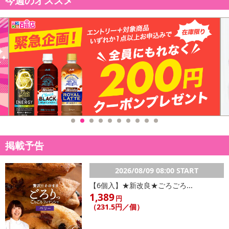
今週のオススメ
休業日
■
その他共通および商品カテゴリー別注意事項（※必ずご確認くだ
さい）
こちらの情報は
2026年07月09日
時点での情報となります。
掲載予告
2026/08/09 08:00 START
【6個入】★新改良★ごろごろ...
1,389
円
（231.5円／個）