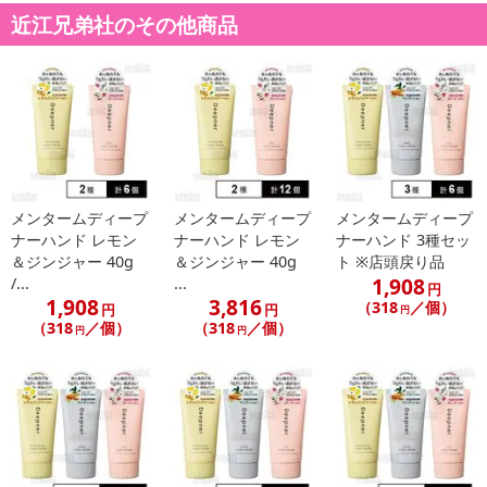
近江兄弟社のその他商品
メンタームディープ
メンタームディープ
メンタームディープ
ナーハンド レモン
ナーハンド レモン
ナーハンド 3種セッ
＆ジンジャー 40g
＆ジンジャー 40g
ト ※店頭戻り品
1,908
/...
...
円
注意事項
1,908
3,816
（318
／個）
円
円
円
（318
／個）
（318
／個）
円
円
【キャンセルについて】
※お申込み後のキャンセルはお受けできません。
記載されている内容を必ずご確認いただき、お届けする商品セット
にご納得いただきましたうえでお申し込みください。
※パッケージ変更や商品リニューアル(成分など含む)等により、参考
の掲載画像や画像内のバーコードなど、お届け商品と多少異なる場