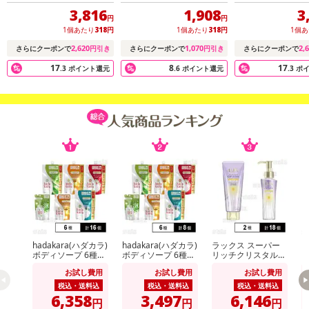
※店頭戻り品
※店頭戻り品
3,816
1,908
3
円
円
【メンタームディープナーハンド ローズ】
1個あたり
318
円
1個あたり
318
円
1個
2,620
1,070
2,
さらにクーポンで
円引き
さらにクーポンで
円引き
さらにクーポンで
17
8
17
.3
ポイント還元
.6
ポイント還元
.3
ポ
hadakara(ハダカラ)
hadakara(ハダカラ)
ラックス スーパー
ビ
ボディソープ 6種セ
ボディソープ 6種セ
リッチクリスタル
ッ
ット
ット
マルチダメージリペ
イ
お試し費用
お試し費用
お試し費用
ア ヘアパック 180g
m
/ オイル 90ml
税込・送料込
税込・送料込
税込・送料込
6,358
3,497
6,146
円
円
円