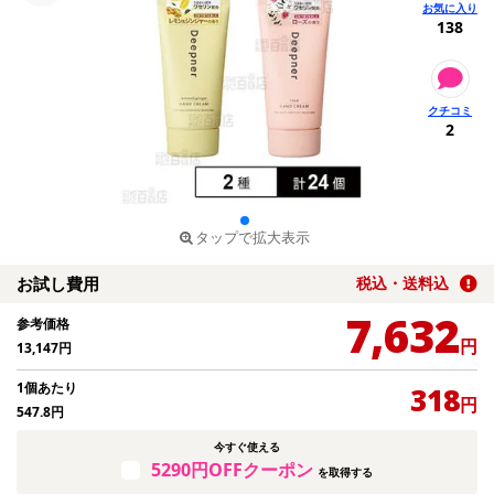
138
2
タップで拡大表示
お試し費用
税込・送料込
7,632
参考価格
円
13,147
円
1個あたり
318
円
547.8
円
今すぐ使える
5290円OFFクーポン
を取得する