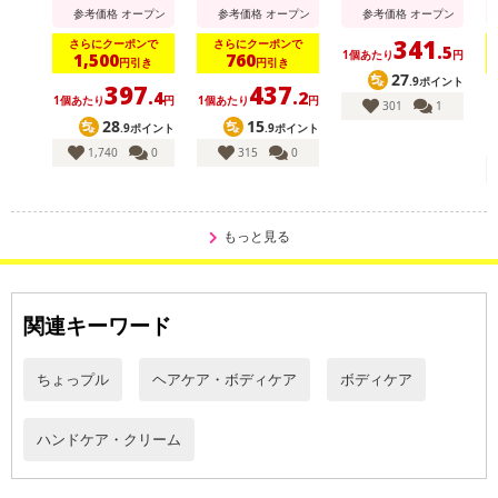
参考価格
オープン
参考価格
オープン
参考価格
オープン
341
さらにクーポンで
さらにクーポンで
.5
1個あたり
円
1,500
760
円引き
円引き
27
.9ポイント
397
437
.4
.2
1個あたり
円
1個あたり
円
1
301
1
28
15
.9ポイント
.9ポイント
1,740
0
315
0
もっと見る
関連キーワード
ちょっプル
ヘアケア・ボディケア
ボディケア
ハンドケア・クリーム