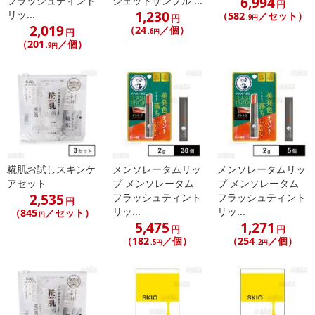
6,994
フラッシュティント
シェットサンプル ...
円
1,230
リッ...
（582
／セット）
円
.9円
休業日
2,019
（24
／個）
円
.6円
（201
／個）
.9円
■
その他共通および商品カテゴリー別注意事項（※必ずご確認くだ
さい）
こちらの情報は
2026年07月09日
時点での情報となります。
糀肌お試しスキンケ
メンソレータムリッ
メンソレータムリッ
アセット
プ メンソレータム
プ メンソレータム
2,535
フラッシュティント
フラッシュティント
円
リッ...
リッ...
（845
／セット）
円
5,475
1,271
円
円
（182
／個）
（254
／個）
.5円
.2円