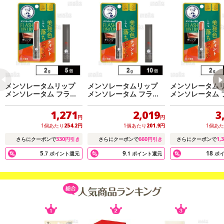
メンソレータムリップ
メンソレータムリップ
メンソレータム
メンソレータム フラッ
メンソレータム フラッ
メンソレータム 
シュティントリップ オ
シュティントリップ オ
シュティントリッ
レンジ 2.0g
レンジ 2.0g
レンジ 2.0g
1,271
2,019
3
円
円
1個あたり
254.2
円
1個あたり
201.9
円
1個あ
330
660
1,
さらにクーポンで
円引き
さらにクーポンで
円引き
さらにクーポンで
5
9
18
.7
ポイント還元
.1
ポイント還元
ポ