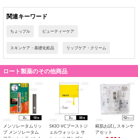
【お支払いについて】
関連キーワード
※送料はお試し費用に含まれております。
※d払い、PayPay、au PAY、au PAY(auかんたん決済)、ソフトバン
ちょっプル
ビューティーケア
クまとめて支払い、楽天ペイ、メルペイ、AEON Pay、Amazon Pa
yでお支払いの場合、決済のため外部サイトへ遷移します。
スキンケア・基礎化粧品
リップケア・クリーム
※予約商品は決済手段ごとに定められた決済期限日にお支払いを完
了することがございます。ご了承いただいたうえでお申し込みくだ
さい。
ロート製薬のその他商品
発送日カレンダー
メンソレータムリッ
SKIO VCブーストジ
糀肌お試しスキンケ
プ メンソレータム
ェルウォッシュ サ
アセット