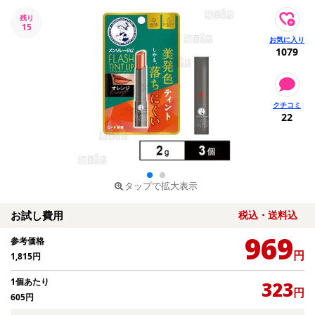
残り
15
1079
22
タップで拡大表示
お試し費用
税込・送料込
969
参考価格
円
1,815
円
1個あたり
323
円
605
円