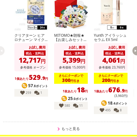
クリアターン ヒア
MITOMO★朗報★
Yunth アイラッシュ
ク
ロチューン マイク
【お楽しみセット】
セラム EX 5ml
ロ
ロパッチ 2000 1回
集中保湿マスクパッ
ロ
注意事項
お試し費用
お試し費用
お試し費用
分(2枚入)
ク100枚増量の300
分
枚セット！
税込・送料込
税込・送料込
税込・送料込
12,717
5,399
4,061
【キャンセルについて】
円
円
円
※お申込み後のキャンセルはお受けできません。
参考価格
オープン
参考価格
15,000
円
参考価格
23,760
円
記載されている内容を必ずご確認いただき、お届けする商品セット
529
さらにクーポンで
さらにクーポンで
.9
1個あたり
円
1
300
200
にご納得いただきましたうえでお申し込みください。
円引き
円引き
57
.8ポイント
※パッケージ変更や商品リニューアル(成分など含む)等により、参考
18
676
.9
1枚あたり
円
1個あたり
円
259
1
の掲載画像や画像内のバーコードなど、お届け商品と多少異なる場
(3,960円)
25
.0ポイント
合がございます。
18
.4ポイント
580
11
また、[新たな加工食品の原料原産地表示制度]の経過措置期間の終
495
8
了により、商品詳細内に記載の原産国・原材料の表記が旧表記の場
合がございます。
もっと見る
あらかじめご了承いただいた上でお申込みください。なお、本理由
によるお申込み後のキャンセル・返品交換は対応いたしかねます。