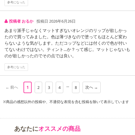
参考になった
投稿者 おるか
投稿日 2026年6月26日
あまり派手じゃなくマットすぎないオレンジのリップが欲しかっ
たので買ってみました。色は薄づきなので塗ってもほとんど変わ
らないような気がします。ただコップなどには付くので色が付い
てないわけではない。ティント…か？って感じ。マットじゃないも
のが欲しかったのでその点では良い。
参考になった
...
← 前へ
次へ →
1
2
3
4
8
ウォーターティント処方を採用し、時間が経っても、唇の水分に反
応することで発色が長続きする色つきリップです。
※商品の感想以外の投稿や、不適切な表現を含む投稿を除いて表示しています
UVカット(SPF26、PA+++)。無香料。
※この商品は終売しております。
あなたに
オススメの商品