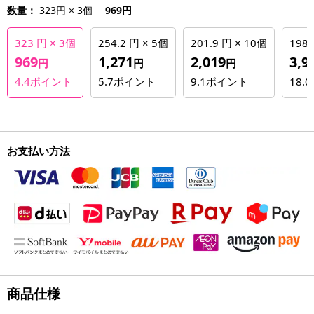
数量：
323円 × 3個
969円
323 円 × 3個
254.2 円 × 5個
201.9 円 × 10個
198.
969
1,271
2,019
3,9
円
円
円
4.4
ポイント
5.7
ポイント
9.1
ポイント
18.0
お支払い方法
商品仕様