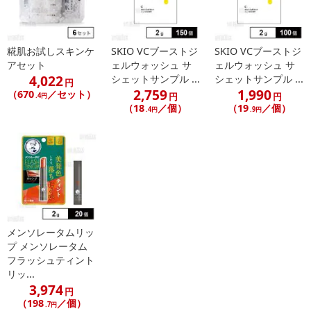
糀肌お試しスキンケ
SKIO VCブーストジ
SKIO VCブーストジ
アセット
ェルウォッシュ サ
ェルウォッシュ サ
4,022
シェットサンプル ...
シェットサンプル ...
円
2,759
1,990
（670
／セット）
円
円
.4円
（18
／個）
（19
／個）
.4円
.9円
メンソレータムリッ
プ メンソレータム
フラッシュティント
リッ...
3,974
円
（198
／個）
.7円