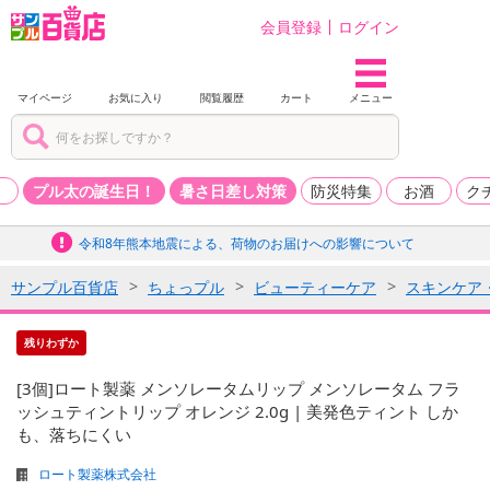
会員登録
ログイン
マイページ
お気に入り
閲覧履歴
カート
メニュー
品
プル太の誕生日！
暑さ日差し対策
防災特集
お酒
ク
令和8年熊本地震による、荷物のお届けへの影響について
サンプル百貨店
ちょっプル
ビューティーケア
スキンケア
残りわずか
[3個]ロート製薬 メンソレータムリップ メンソレータム フラ
ッシュティントリップ オレンジ 2.0g | 美発色ティント しか
も、落ちにくい
ロート製薬株式会社