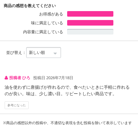
商品の感想を教えてください
お得感がある
味に満足している
内容量に満足している
並び替え：
投稿者 ひろ
投稿日 2026年7月18日
油を使わずに唐揚げが作れるので、食べたいときに手軽に作れる
のが良い。味は、少し濃い目。リピートしたい商品です。
注意事項
参考になった
【キャンセルについて】
※お申込み後のキャンセルはお受けできません。
※商品の感想以外の投稿や、不適切な表現を含む投稿を除いて表示しています
記載されている内容を必ずご確認いただき、お届けする商品セット
にご納得いただきましたうえでお申し込みください。