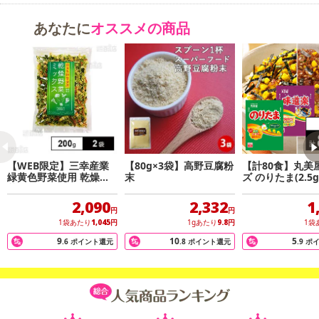
※パッケージ変更や商品リニューアル(成分など含む)等により、参考
の掲載画像や画像内のバーコードなど、お届け商品と多少異なる場
あなたに
オススメの商品
合がございます。
また、[新たな加工食品の原料原産地表示制度]の経過措置期間の終
了により、商品詳細内に記載の原産国・原材料の表記が旧表記の場
合がございます。
あらかじめご了承いただいた上でお申込みください。なお、本理由
によるお申込み後のキャンセル・返品交換は対応いたしかねます。
【お支払いについて】
【WEB限定】三幸産業
【80g×3袋】高野豆腐粉
【計80食】丸美
※送料はお試し費用に含まれております。
緑黄色野菜使用 乾燥野
末
ズ のりたま(2.5g
※d払い、PayPay、au PAY、au PAY（auかんたん決済）、ソフトバ
菜ミックス [チャック付
楽(2.0g) 業務用
ンクまとめて支払い、楽天ペイ、メルペイ、AEON Pay、Amazon
き] 200g×2袋
2,090
2,332
1
円
円
Payでお支払いの場合、決済のため外部サイトへ遷移します。
1袋あたり
1,045
円
1gあたり
9.8
円
1袋
※予約商品は決済手段ごとに定められた決済期限日にお支払いを完
9
10
5
.6
ポイント還元
.8
ポイント還元
.9
ポ
了することがございます。ご了承いただいたうえでお申し込みくだ
さい。
発送日カレンダー