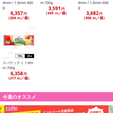
4mm / 1.8mm 600
m 700g
4mm / 1.8mm 600
3,591
g
g
円
6,357
3,682
（359
／個）
円
円
.1円
（264
／個）
（306
／個）
.9円
.9円
スパゲッティ 1.6m
m 700g
6,358
円
（317
／個）
.9円
今週のオススメ