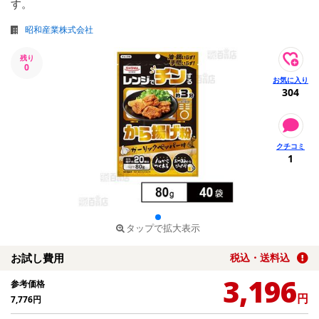
す。
昭和産業株式会社
残り
0
304
1
タップで拡大表示
お試し費用
税込・送料込
3,196
参考価格
円
7,776
円