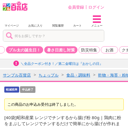
会員登録
ログイン
マイページ
お気に入り
閲覧履歴
カート
メニュー
品
プル太の誕生日！
暑さ日差し対策
防災特集
お酒
ク
＼全品クーポン付き！／第二金曜日は『おかしの日』
サンプル百貨店
ちょっプル
食品・調味料
乾物・海苔・粉
軽減税率
申込終了
この商品のお申込み受付は終了しました。
[40袋]昭和産業 レンジでチンするから揚げ粉 80g | 鶏肉に粉
をまぶしてレンジでチンするだけで簡単にから揚げが作れま