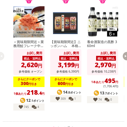
＜賞味期限間近＞業
【賞味期限間近】ニ
養命酒製造の黒酢 3
務用鮭フレーク中骨
ッポンハム 本格
60ml
入り 60g×12個
派ギフト(NH-513)
派
お試し費用
お試し費用
お試し費用
休業日
税込・送料込
税込・送料込
税込・送料込
2,620
3,199
2,970
円
円
円
参考価格
オープン
参考価格
6,390
円
参考価格
10,238
円
■
その他共通および商品カテゴリー別注意事項（※必ずご確認くだ
さい）
495
さらにクーポンで
さらにクーポンで
1本あたり
円
300
600
円引き
円引き
(1,706
.4
円)
こちらの情報は
2026年07月09日
時点での情報となります。
218
14
13
.4
.8ポイント
.7ポイント
1個あたり
円
309
1
74
0
12
.1ポイント
745
4