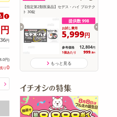
初回トライアル
 (ピスタチ
【指定第2類医薬品】セデス・ハイ プロテク
【第2類医薬
サ
ト 30錠
込
数 9968
提供数 998
6
円
用
お試し費用
431
5,999
円
円
36
円
オープン
12,804
参考価格
円
238
999
り
1個あたり
.5
.9
円
円
8.0円)
もっと見る
0
残り