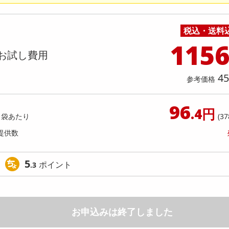
料理の素
ナッツ・ドライフルーツ
栄養ドリンク・エナジードリンク
チューハイ・カクテル
洗剤ギフト
ヘルスケア・衛生用品
健康グッズ
インテリア雑貨
時計
記録メディア・メモリーカード
マタニティ
本】ドトール カフェ・オ・レ PET 480
【6個入】 ごろごろフィナンシェ
乾物・海苔・粉物
ゼリー・プリン
お茶・紅茶（茶葉）
ノンアルコール飲料
その他 洗剤
キッチン雑貨・食器・消耗品
アウトドア・イベント用品・DIY・工具
アクセサリー
その他 ベビー・キッズ・マタニティ
スマートフォン・携帯電話・タブレットアクセ
[抽選サンプル]
オ)
店舗
リー
税込・送料
カレー・シチュー
和菓子
コーヒー(豆・インスタント）
ビール・ワイン・お酒ギフト
調理器具・鍋・包丁
その他 インテリア・家具
ファッション雑貨
電池
提供数 6
提供
115
店舗情報
お試し費用
食品ギフト
おつまみ
ココア・チョコレート飲料
その他 アルコール飲料
弁当箱・水筒・弁当グッズ
下着・ルームウェア
電球・蛍光灯・照明
3,111
お試し費
参考価格
円
1,
45
参考価格
参考価格
1個あた
96
.4円
1袋あたり
(37
提供数
5
ポイント
.3
お申込みは終了しました