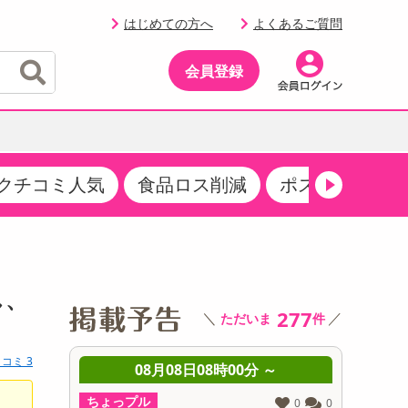
はじめての方へ
よくあるご質問
会員登録
クチコミ人気
食品ロス削減
ポストにお届け
イベント
・サプリメント
品
・収納・寝具
マタニティ
ケア
イベント最新情報（RSPほか）
その他 食品
製菓・製パン材料
飲料ギフト
生活雑貨
メンズ
AV機器
クーポン
その他 お菓子・スイーツ
その他 飲料
スポーツ・アウトドア用品
ベビー・キッズ
その他 家電
し、
商品限定クーポン
277
＼
／
ただいま
件
介護用品
レッグウェア
その他 キッチン・日用品
その他 ファッション
サンプリング
コミ 3
 ～
08月08日08時00分 ～
0
抽選サンプル
ちょっプル
ちょっプ
0
0
0
0