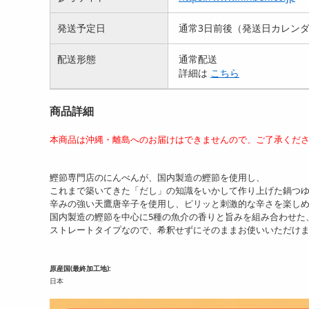
発送予定日
通常3日前後（発送日カレン
配送形態
通常配送
詳細は
こちら
商品詳細
本商品は沖縄・離島へのお届けはできませんので、ご了承くだ
鰹節専門店のにんべんが、国内製造の鰹節を使用し、
これまで築いてきた「だし」の知識をいかして作り上げた鍋つ
辛みの強い天鷹唐辛子を使用し、ピリッと刺激的な辛さを楽し
国内製造の鰹節を中心に5種の魚介の香りと旨みを組み合わせた
ストレートタイプなので、希釈せずにそのままお使いいただけ
原産国(最終加工地):
日本