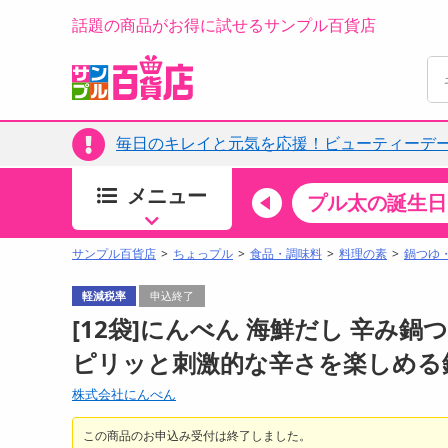
話題の商品がお得に試せるサンプル百貨店
毎日のキレイと元気を応援！ビューティーデー
メニュー
ちょっプルカテゴリ
キッチン・日用品
食品
プル太の誕生日
すべ
食品・調味料
サンプル百貨店
ちょっプル
食品・調味料
料理の素
鍋つゆ
生鮮食品
軽減税率
申込終了
加工食品
[12袋]にんべん 海鮮だし 辛み鍋
お菓子
ピリッと刺激的な辛さを楽しめる
アイス・スイーツ
株式会社にんべん
飲料
00分 ～
08月08日08時00分 ～
お酒
この商品のお申込み受付は終了しました。
ちょっプル
抽選
0
0
0
0