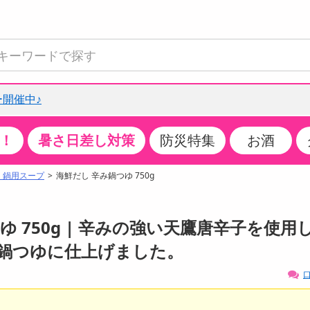
開催中♪
！
暑さ日差し対策
防災特集
お酒
て見る
特設コーナー
食品・調味料
生鮮食品
お菓子
アイス・スイーツ
飲料
お酒
洗剤
キッチン・日用品
健康・ダイエット
医薬品・医薬部外
インテリア・家具
ファッション
家電
ベビー・キッズ・
ペット用品
加工食品
ヘアケア・ボディ
ビューティーケア
特集一覧
・鍋用スープ
海鮮だし 辛み鍋つゆ 750g
全国うまいもの博
米・雑穀
肉・肉加工品
スナック菓子
アイスクリーム・シャーベット
水・ミネラルウォーター・炭酸水
ビール・発泡酒・新ジャンル
キッチン・台所用洗剤
掃除用具
健康食品・飲料
第二類医薬品
収納用品
トップス
生活家電
ベビーおむつ・トイレ用品
犬用品
カップ麺・乾麺・パスタ
ヘアケア・スタイリング
スキンケア・基礎化粧品
クチコミで選ばれた人気商品
パン・シリアル・コーンフレーク
魚介類・シーフード・水産加工品
クッキー・クラッカー
ケーキ・スイーツ
お茶・紅茶（ソフトドリンク）
ワイン
洗濯用洗剤・柔軟剤・漂白剤
洗濯用品
ダイエット
指定第二類医薬品
寝具・布団
ボトムス
キッチン家電
授乳グッズ
猫用品
インスタント・レトルト・冷凍食品・惣菜
ボディケア
ベースメイク・メイクアップ・ネイル
つゆ 750g | 辛みの強い天鷹唐辛子を使用
チーズ・ヨーグルト・乳製品・卵
フルーツ・果物・果物加工品
キャンディ・ガム・タブレット
お菓子・スイーツギフト
コーヒー（ソフトドリンク）
日本酒・焼酎
バス・お風呂用洗剤
トイレ・バス用品
サプリメント
第三類医薬品
マット・カーペット・クッション
シューズ
冷房・暖房器具・空調
食事グッズ
その他 ペット用品
ナチュラル・オーガニックコスメ
鍋つゆに仕上げました。
ポイント
調味料・ドレッシング・油
野菜・きのこ
せんべい・米菓
果実・野菜・清涼・乳飲料
洋酒・リキュール
トイレ用洗剤
タオル
美容サプリメント・ドリンク
医薬部外品
テーブル・デスク・カウンター
バッグ
美容・健康家電
ベビー用品・雑貨
香水・アロマ
口
08月08日07時00分 ～
08月08日08時00分
ポイント履歴
缶詰・瓶詰・ジャム・はちみつ
ミールキット
チョコレート
トクホ
果実酒・梅酒
住居用洗剤
日用品
スポーツサプリメント・ドリンク
チェア・ソファ
財布・小物
パソコン・プリンター・パソコン周辺機器
家具・寝具
ちょっプル
ちょっプルポイントとは？
0
0