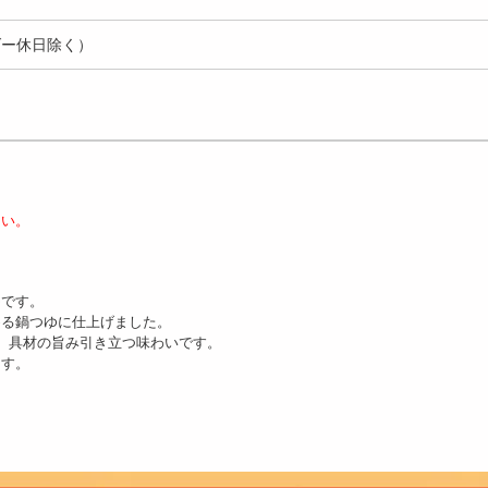
ダー休日除く）
さい。
ゆです。
める鍋つゆに仕上げました。
、具材の旨み引き立つ味わいです。
ます。