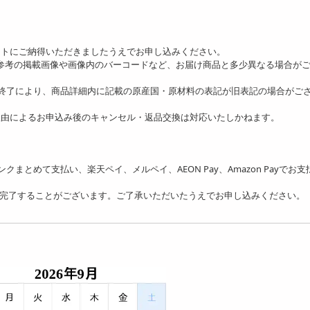
ットにご納得いただきましたうえでお申し込みください。
、参考の掲載画像や画像内のバーコードなど、お届け商品と多少異なる場合が
の終了により、商品詳細内に記載の原産国・原材料の表記が旧表記の場合がご
理由によるお申込み後のキャンセル・返品交換は対応いたしかねます。
フトバンクまとめて支払い、楽天ペイ、メルペイ、AEON Pay、Amazon Payでお
を完了することがございます。ご了承いただいたうえでお申し込みください。