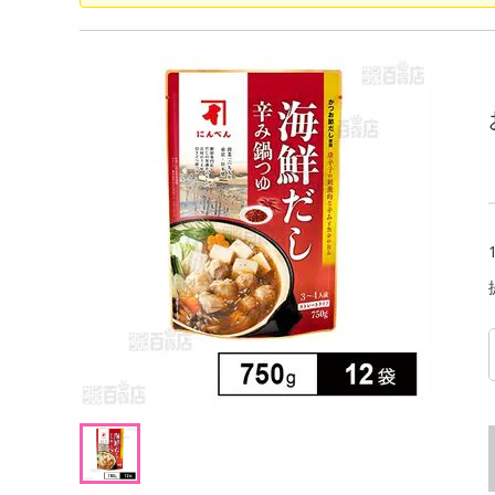
洗剤
い！贅沢三昧『黄
【3個セット】黄身のしずくバーム（ココ
【12
キッチン・日用品
能セット（プレー
ア）ほろ苦さと卵の甘みが絶妙
ml 
ヘアケア・ボディケア
提供数 299
提供数 296
ビューティーケア
試し費用
お試し費用
6,124
1,737
円
円
健康・ダイエット・サプリメント
医薬品・医薬部外品
オープン
オープン
考価格
参考価格
インテリア・家具・収納・寝具
537
579
個あたり
1個あたり
.5
円
円
ファッション
家電
ベビー・キッズ・マタニティ
ペット用品
クーポン・資格・学習
掲載予告